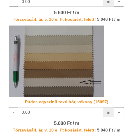
-
m
+
5.600 Ft / m
Törzsvásárl. ár, v. 10 e. Ft kosárért. felett:
5.040 Ft / m
Púder, egyszínű textilbőr, vékony (15097)
-
m
+
5.600 Ft / m
Törzsvásárl. ár, v. 10 e. Ft kosárért. felett:
5.040 Ft / m