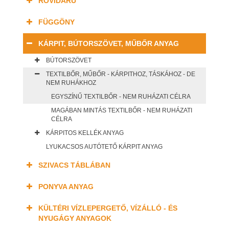
RÖVIDÁRU
FÜGGÖNY
KÁRPIT, BÚTORSZÖVET, MŰBŐR ANYAG
BÚTORSZÖVET
TEXTILBŐR, MŰBŐR - KÁRPITHOZ, TÁSKÁHOZ - DE
NEM RUHÁKHOZ
EGYSZÍNŰ TEXTILBŐR - NEM RUHÁZATI CÉLRA
MAGÁBAN MINTÁS TEXTILBŐR - NEM RUHÁZATI
CÉLRA
KÁRPITOS KELLÉK ANYAG
LYUKACSOS AUTÓTETŐ KÁRPIT ANYAG
SZIVACS TÁBLÁBAN
PONYVA ANYAG
KÜLTÉRI VÍZLEPERGETŐ, VÍZÁLLÓ - ÉS
NYUGÁGY ANYAGOK