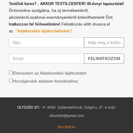
Textíliát keres? - AKKOR TEXTILCENTER! 40-évnyi tapasztalat!
Örömünkre szolgálna, ha új termékeinkről,
akcióinkról,szakmai eseményeinkről értesíthetnénk Önt.
Iratkozzon fel hírlevelünkre!
Feliratkozás előtt olvassa el
az
"Adatkezelési tájékoztatónkat"!
Elolvastam az Adatkezelési tájékoztatót
Hozzájárulok adataim kezeléséhez
ÖLTÖZÉK BT.
- H. 8000. Székesfehérvár, Sziget u. 37. e-mail:
oltozekbt@gmail.com
NeoSoft.hu