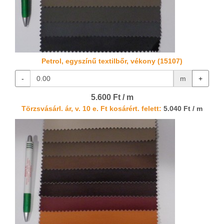
Petrol, egyszínű textilbőr, vékony (15107)
-
m
+
5.600 Ft / m
Törzsvásárl. ár, v. 10 e. Ft kosárért. felett:
5.040 Ft / m