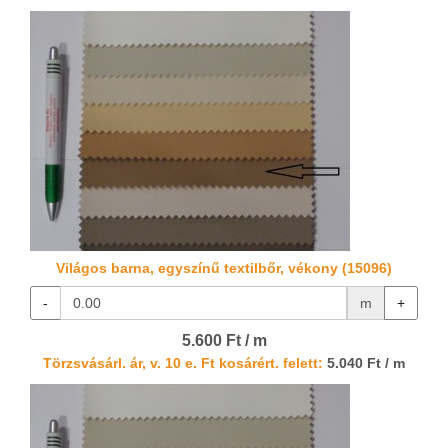
Világos barna, egyszínű textilbőr, vékony (15096)
-
m
+
5.600 Ft / m
Törzsvásárl. ár, v. 10 e. Ft kosárért. felett:
5.040 Ft / m