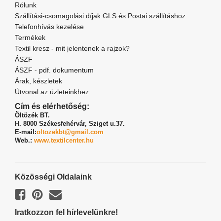
Rólunk
Szállítási-csomagolási díjak GLS és Postai szállításhoz
Telefonhívás kezelése
Termékek
Textil kresz - mit jelentenek a rajzok?
ÁSZF
ÁSZF - pdf. dokumentum
Árak, készletek
Útvonal az üzleteinkhez
Cím és elérhetőség:
Öltözék BT.
H. 8000 Székesfehérvár,
Sziget u.37.
E-mail:
oltozekbt@gmail.com
Web.:
www.textilcenter.hu
Közösségi Oldalaink
Iratkozzon fel hírlevelünkre!