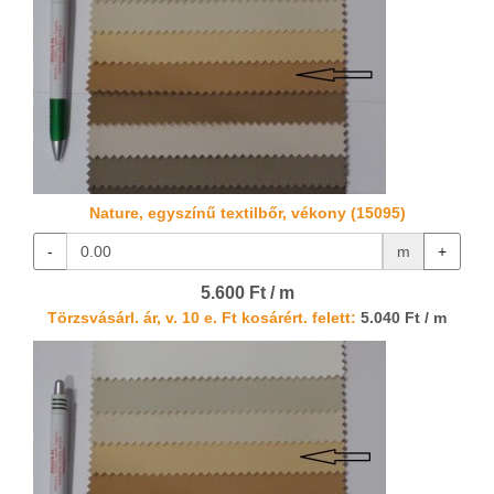
Nature, egyszínű textilbőr, vékony (15095)
-
m
+
5.600 Ft / m
Törzsvásárl. ár, v. 10 e. Ft kosárért. felett:
5.040 Ft / m