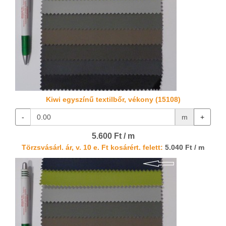
Kiwi egyszínű textilbőr, vékony (15108)
-
m
+
5.600 Ft / m
Törzsvásárl. ár, v. 10 e. Ft kosárért. felett:
5.040 Ft / m