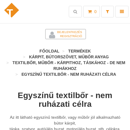
Toggle
Toggl
0
search
naviga
-
BEJELENTKEZÉS
REGISZTRÁCIÓ
FŐOLDAL
TERMÉKEK
KÁRPIT, BÚTORSZÖVET, MŰBŐR ANYAG
TEXTILBŐR, MŰBŐR - KÁRPITHOZ, TÁSKÁHOZ - DE NEM
RUHÁKHOZ
EGYSZÍNŰ TEXTILBŐR - NEM RUHÁZATI CÉLRA
Egyszínű textilbőr - nem
ruházati célra
Az itt látható egyszínű textilbőr, vagy műbőr jól alkalmazható
bútor kárpit,
táska, szatyor, autóülés huzat, motorülés huzat, stb. célokra.