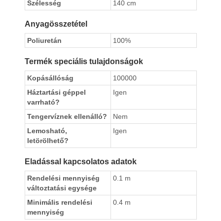
Szélesség
140 cm
Anyagösszetétel
Poliuretán
100%
Termék speciális tulajdonságok
Kopásállóság
100000
Háztartási géppel
Igen
varrható?
Tengervíznek ellenálló?
Nem
Lemosható,
Igen
letörölhető?
Eladással kapcsolatos adatok
Rendelési mennyiség
0.1 m
változtatási egysége
Minimális rendelési
0.4 m
mennyiség