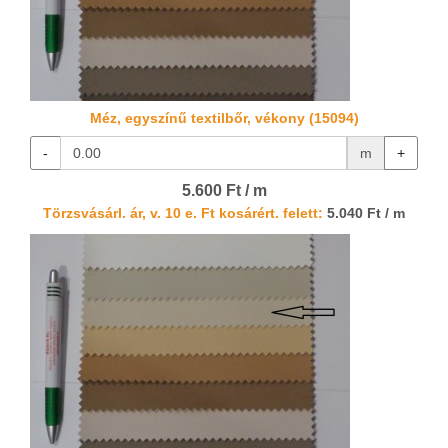
Méz, egyszínű textilbőr, vékony (15094)
-
m
+
5.600 Ft / m
Törzsvásárl. ár, v. 10 e. Ft kosárért. felett:
5.040 Ft / m