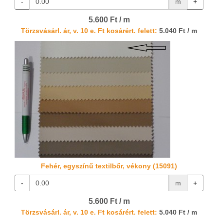
-
m
+
5.600 Ft / m
Törzsvásárl. ár, v. 10 e. Ft kosárért. felett:
5.040 Ft / m
Fehér, egyszínű textilbőr, vékony (15091)
-
m
+
5.600 Ft / m
Törzsvásárl. ár, v. 10 e. Ft kosárért. felett:
5.040 Ft / m