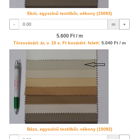
Ekrü, egyszínű textilbőr, vékony (15093)
-
m
+
5.600 Ft / m
Törzsvásárl. ár, v. 10 e. Ft kosárért. felett:
5.040 Ft / m
Bézs, egyszínű textilbőr, vékony (15092)