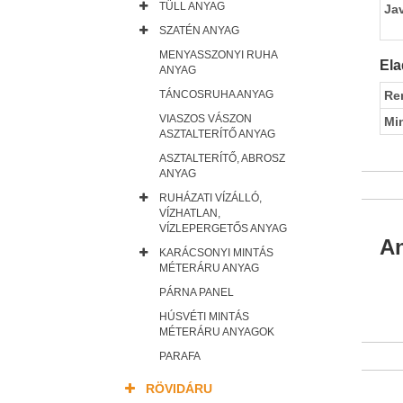
TÜLL ANYAG
Ja
SZATÉN ANYAG
MENYASSZONYI RUHA
Ela
ANYAG
Re
TÁNCOSRUHA ANYAG
VIASZOS VÁSZON
Mi
ASZTALTERÍTŐ ANYAG
ASZTALTERÍTŐ, ABROSZ
ANYAG
RUHÁZATI VÍZÁLLÓ,
VÍZHATLAN,
VÍZLEPERGETŐS ANYAG
An
KARÁCSONYI MINTÁS
MÉTERÁRU ANYAG
PÁRNA PANEL
HÚSVÉTI MINTÁS
MÉTERÁRU ANYAGOK
PARAFA
RÖVIDÁRU