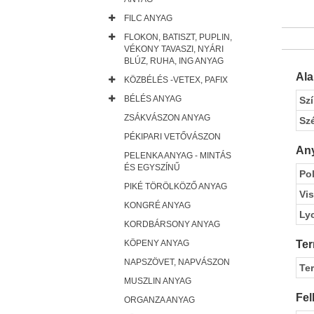
FILC ANYAG
FLOKON, BATISZT, PUPLIN,
VÉKONY TAVASZI, NYÁRI
BLÚZ, RUHA, ING ANYAG
Al
KÖZBÉLÉS -VETEX, PAFIX
BÉLÉS ANYAG
Sz
ZSÁKVÁSZON ANYAG
Sz
PÉKIPARI VETŐVÁSZON
Any
PELENKA ANYAG - MINTÁS
ÉS EGYSZÍNŰ
Pol
PIKÉ TÖRÖLKÖZŐ ANYAG
Vi
KONGRÉ ANYAG
Ly
KORDBÁRSONY ANYAG
Ter
KÖPENY ANYAG
NAPSZÖVET, NAPVÁSZON
Te
MUSZLIN ANYAG
Fel
ORGANZA ANYAG