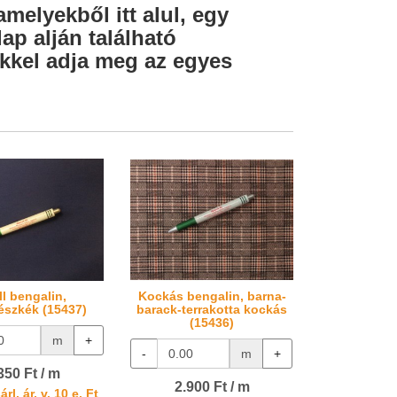
amelyekből itt alul, egy
ap alján található
lekkel adja meg az egyes
ll bengalin,
Kockás bengalin, barna-
észkék (15437)
barack-terrakotta kockás
(15436)
m
+
-
m
+
350 Ft / m
2.900 Ft / m
rl. ár, v. 10 e. Ft