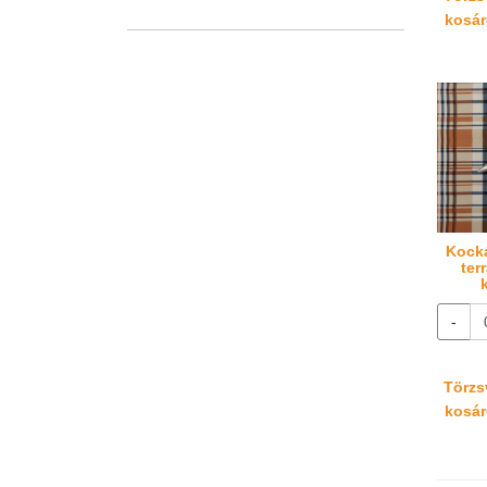
kosáré
Kocká
ter
-
Törzsv
kosáré