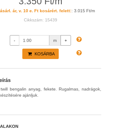
3.350 Ft/m
sárl. ár, v. 10 e. Ft kosárért. felett:
: 3.015 Ft/m
Cikkszám: 15439
-
m
+
KOSÁRBA
eírás
 twill bengalin anyag, fekete. Rugalmas, nadrágok,
észítésére ajánljuk.
DALAKON