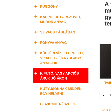
A 
FÜGGÖNY
mu
gy
KÁRPIT, BÚTORSZÖVET,
MŰBŐR ANYAG
te
SZIVACS TÁBLÁBAN
PONYVA ANYAG
KÜLTÉRI VÍZLEPERGETŐ,
VÍZÁLLÓ - ÉS NYUGÁGY
ANYAGOK
KIFUTÓ, VAGY AKCIÓS
ÁRUK JÓ ÁRON
Twil
KUTYUSOKNAK MINDEN
EGY HELYEN!
-
DISZKONT RÉSZLEG
Törzsv