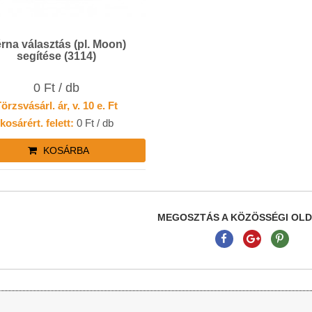
rna választás (pl. Moon)
segítése (3114)
0 Ft / db
örzsvásárl. ár, v. 10 e. Ft
kosárért. felett:
0 Ft / db
KOSÁRBA
MEGOSZTÁS A KÖZÖSSÉGI OL