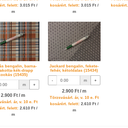
rt. felett:
3.015 Ft /
kosárért. felett:
3.015 Ft /
kosárért.
m
m
s bengalin, barna-
Jackard bengalin, fekete-
rakotta-kék-drapp
fehér, kétoldalas (15434)
kockás (15435)
-
m
+
m
+
2.900 Ft / m
2.900 Ft / m
Törzsvásárl. ár, v. 10 e. Ft
ásárl. ár, v. 10 e. Ft
kosárért. felett:
2.610 Ft /
rt. felett:
2.610 Ft /
m
m