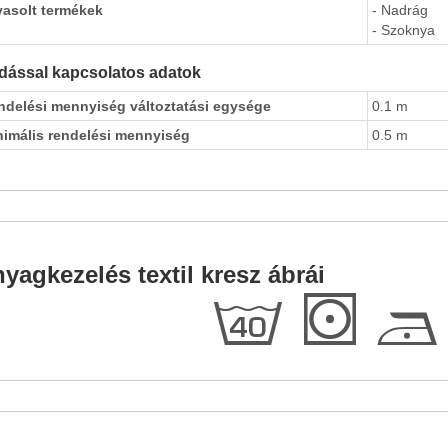
vasolt termékek
- Nadrág
- Szoknya
dással kapcsolatos adatok
ndelési mennyiség változtatási egysége
0.1 m
nimális rendelési mennyiség
0.5 m
yagkezelés textil kresz ábrái
h
S
D