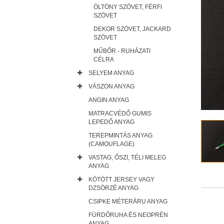
ÖLTÖNY SZÖVET, FÉRFI
SZÖVET
DEKOR SZÖVET, JACKARD
SZÖVET
MŰBŐR - RUHÁZATI
CÉLRA
SELYEM ANYAG
VÁSZON ANYAG
ANGIN ANYAG
MATRACVÉDŐ GUMIS
LEPEDŐ ANYAG
TEREPMINTÁS ANYAG
(CAMOUFLAGE)
VASTAG, ŐSZI, TÉLI MELEG
ANYAG
KÖTÖTT JERSEY VAGY
DZSÖRZÉ ANYAG
CSIPKE MÉTERÁRU ANYAG
FÜRDŐRUHA ÉS NEOPRÉN
ANYAG