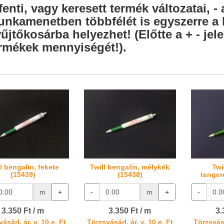
fenti, vagy keresett termék változatai, - 
nkamenetben többfélét is egyszerre a l
űjtőkosárba helyezhet! (Előtte a + - je
rmékek mennyiségét!).
l bengalin, fekete
Twill bengalin, mélykék
Twi
(15439)
(15438)
tenger
m
+
-
m
+
-
3.350 Ft / m
3.350 Ft / m
3.
ásárl. ár, v. 10 e. Ft
Törzsvásárl. ár, v. 10 e. Ft
Törzsvásá