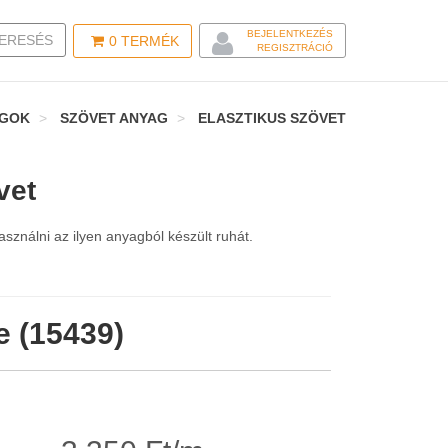
BEJELENTKEZÉS
LE SEARCH
ERESÉS
0
TERMÉK
REGISZTRÁCIÓ
AGOK
SZÖVET ANYAG
ELASZTIKUS SZÖVET
vet
sználni az ilyen anyagból készült ruhát.
te (15439)