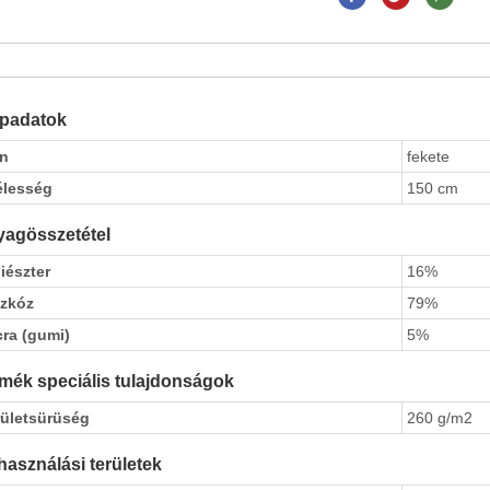
apadatok
ín
fekete
élesség
150 cm
agösszetétel
iészter
16%
szkóz
79%
cra (gumi)
5%
mék speciális tulajdonságok
rületsürüség
260 g/m2
használási területek