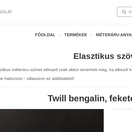
TOGG
SOLAT
K
FŐOLDAL
TERMÉKEK
MÉTERÁRU ANY
Elasztikus szö
ztikus méteráru szövet előnyeit csak akkor ismerheti meg, ha elkezdi ha
ne habozzon - válasszon az alábbiakból!
Twill bengalin, feke