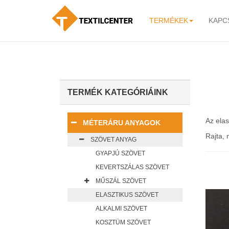
TERMÉKEK
KAPC
-
TERMÉK KATEGÓRIÁINK
Az elas
MÉTERÁRU ANYAGOK
Rajta, 
SZÖVET ANYAG
GYAPJÚ SZÖVET
KEVERTSZÁLAS SZÖVET
MŰSZÁL SZÖVET
ELASZTIKUS SZÖVET
ALKALMI SZÖVET
KOSZTÜM SZÖVET