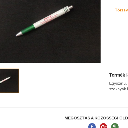
Törzsvá
Termék l
Egyszínű,
szoknyák k
MEGOSZTÁS A KÖZÖSSÉGI OL