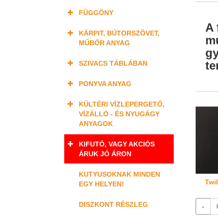
FÜGGÖNY
A 
KÁRPIT, BÚTORSZÖVET,
mu
MŰBŐR ANYAG
gy
te
SZIVACS TÁBLÁBAN
PONYVA ANYAG
KÜLTÉRI VÍZLEPERGETŐ,
VÍZÁLLÓ - ÉS NYUGÁGY
ANYAGOK
KIFUTÓ, VAGY AKCIÓS
ÁRUK JÓ ÁRON
KUTYUSOKNAK MINDEN
Twil
EGY HELYEN!
DISZKONT RÉSZLEG
-