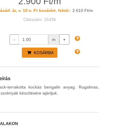
2.900 Ft/m
sárl. ár, v. 10 e. Ft kosárért. felett:
: 2.610 Ft/m
Cikkszám: 15436
-
m
+
KOSÁRBA
eírás
ack-terrakotta kockás bengalin anyag. Rugalmas,
szoknyák készítésére ajánljuk.
DALAKON