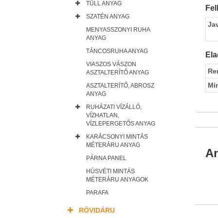
TÜLL ANYAG
Fel
SZATÉN ANYAG
Ja
MENYASSZONYI RUHA
ANYAG
TÁNCOSRUHA ANYAG
Ela
VIASZOS VÁSZON
Re
ASZTALTERÍTŐ ANYAG
Mi
ASZTALTERÍTŐ, ABROSZ
ANYAG
RUHÁZATI VÍZÁLLÓ,
VÍZHATLAN,
VÍZLEPERGETŐS ANYAG
KARÁCSONYI MINTÁS
MÉTERÁRU ANYAG
An
PÁRNA PANEL
HÚSVÉTI MINTÁS
MÉTERÁRU ANYAGOK
PARAFA
RÖVIDÁRU