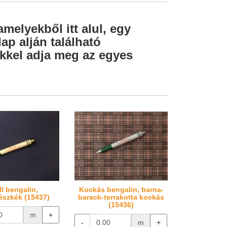
amelyekből itt alul, egy
ap alján található
lekkel adja meg az egyes
ll bengalin,
Kockás bengalin, barna-
észkék (15437)
barack-terrakotta kockás
(15436)
m
+
-
m
+