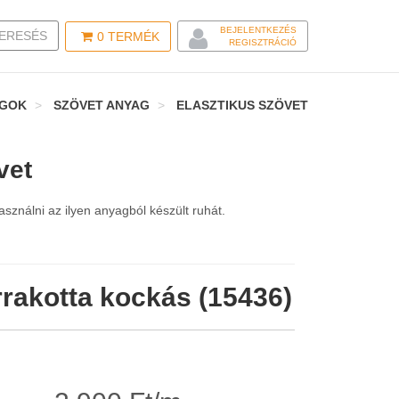
BEJELENTKEZÉS
LE SEARCH
ERESÉS
0
TERMÉK
REGISZTRÁCIÓ
AGOK
SZÖVET ANYAG
ELASZTIKUS SZÖVET
vet
sználni az ilyen anyagból készült ruhát.
rrakotta kockás (15436)