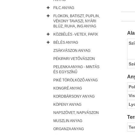
FILC ANYAG
FLOKON, BATISZT, PUPLIN,
VÉKONY TAVASZI, NYÁRI
BLÚZ, RUHA, ING ANYAG
Al
KÖZBÉLÉS -VETEX, PAFIX
BÉLÉS ANYAG
Sz
ZSÁKVÁSZON ANYAG
PÉKIPARI VETŐVÁSZON
Sz
PELENKA ANYAG - MINTÁS
ÉS EGYSZÍNŰ
Any
PIKÉ TÖRÖLKÖZŐ ANYAG
Pol
KONGRÉ ANYAG
Vi
KORDBÁRSONY ANYAG
Ly
KÖPENY ANYAG
NAPSZÖVET, NAPVÁSZON
Ter
MUSZLIN ANYAG
Te
ORGANZA ANYAG