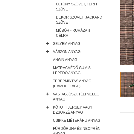
ÖLTÖNY SZÖVET, FÉRFI
SZÖVET
DEKOR SZÖVET, JACKARD
SZÖVET
MŰBŐR - RUHÁZATI
CÉLRA
SELYEM ANYAG
VÁSZON ANYAG
ANGIN ANYAG
MATRACVÉDŐ GUMIS
LEPEDŐ ANYAG
TEREPMINTÁS ANYAG
(CAMOUFLAGE)
VASTAG, ŐSZI, TÉLI MELEG
ANYAG
KÖTÖTT JERSEY VAGY
DZSÖRZÉ ANYAG
CSIPKE MÉTERÁRU ANYAG
FÜRDŐRUHA ÉS NEOPRÉN
ANYAG