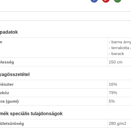
apadatok
ín
- barna árny
- terrakotta
- barack
élesség
150 cm
agösszetétel
iészter
16%
szkóz
79%
cra (gumi)
5%
mék speciális tulajdonságok
rületsürüség
280 g/m2