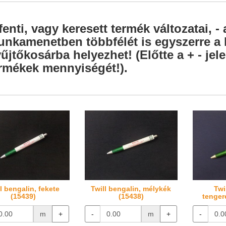
fenti, vagy keresett termék változatai, - 
nkamenetben többfélét is egyszerre a l
űjtőkosárba helyezhet! (Előtte a + - je
rmékek mennyiségét!).
l bengalin, fekete
Twill bengalin, mélykék
Twi
(15439)
(15438)
tenger
m
+
-
m
+
-