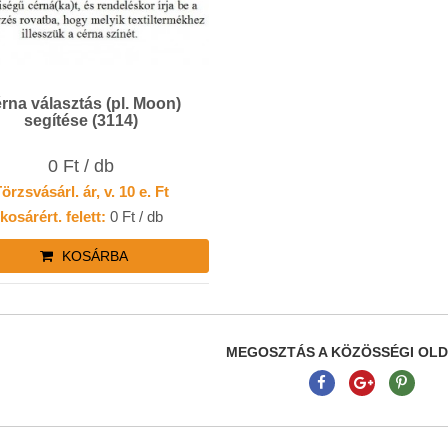
rna választás (pl. Moon)
segítése (3114)
0 Ft / db
örzsvásárl. ár, v. 10 e. Ft
kosárért. felett:
0 Ft / db
KOSÁRBA
MEGOSZTÁS A KÖZÖSSÉGI OL