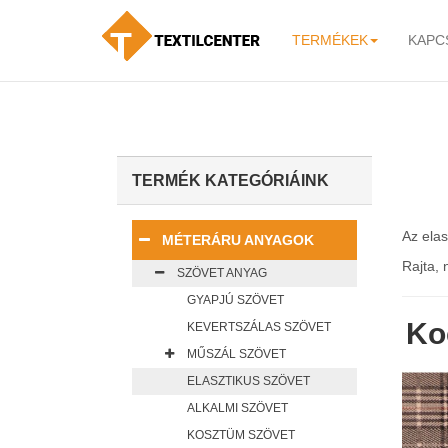
TERMÉKEK
KAPC
-
TERMÉK KATEGÓRIÁINK
Az elas
MÉTERÁRU ANYAGOK
Rajta, 
SZÖVET ANYAG
GYAPJÚ SZÖVET
Ko
KEVERTSZÁLAS SZÖVET
MŰSZÁL SZÖVET
ELASZTIKUS SZÖVET
ALKALMI SZÖVET
KOSZTÜM SZÖVET