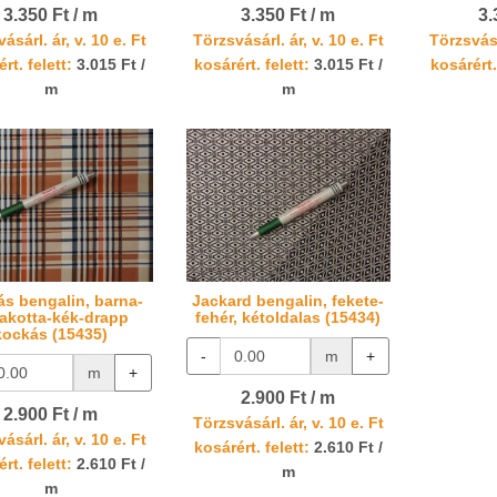
3.350 Ft / m
3.350 Ft / m
3.
ásárl. ár, v. 10 e. Ft
Törzsvásárl. ár, v. 10 e. Ft
Törzsvásá
rt. felett:
3.015 Ft /
kosárért. felett:
3.015 Ft /
kosárért.
m
m
s bengalin, barna-
Jackard bengalin, fekete-
rakotta-kék-drapp
fehér, kétoldalas (15434)
kockás (15435)
-
m
+
m
+
2.900 Ft / m
2.900 Ft / m
Törzsvásárl. ár, v. 10 e. Ft
ásárl. ár, v. 10 e. Ft
kosárért. felett:
2.610 Ft /
rt. felett:
2.610 Ft /
m
m