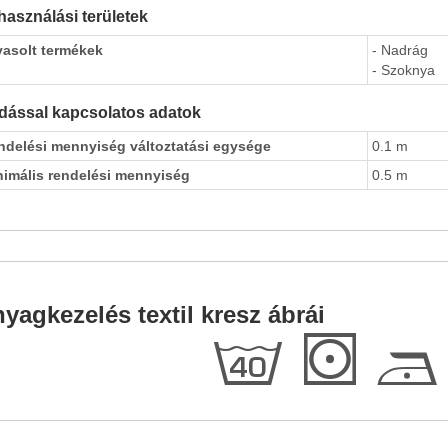
használási területek
vasolt termékek
- Nadrág
- Szoknya
dással kapcsolatos adatok
ndelési mennyiség változtatási egysége
0.1 m
nimális rendelési mennyiség
0.5 m
yagkezelés textil kresz ábrái
h
S
D