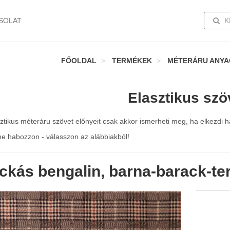
TOGG
SOLAT
K
FŐOLDAL
TERMÉKEK
MÉTERÁRU ANY
Elasztikus szö
ztikus méteráru szövet előnyeit csak akkor ismerheti meg, ha elkezdi ha
ne habozzon - válasszon az alábbiakból!
ckás bengalin, barna-barack-te