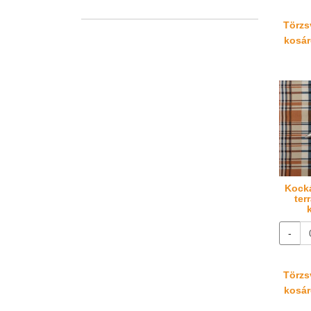
Törzsv
kosáré
Kocká
ter
-
Törzsv
kosáré