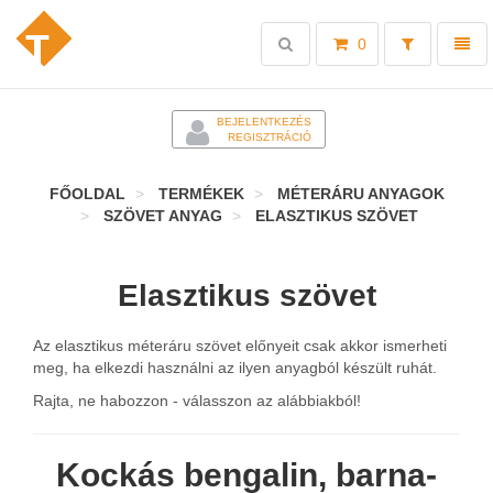
Toggle
Toggl
0
search
naviga
-
BEJELENTKEZÉS
REGISZTRÁCIÓ
FŐOLDAL
TERMÉKEK
MÉTERÁRU ANYAGOK
SZÖVET ANYAG
ELASZTIKUS SZÖVET
Elasztikus szövet
Az elasztikus méteráru szövet előnyeit csak akkor ismerheti
meg, ha elkezdi használni az ilyen anyagból készült ruhát.
Rajta, ne habozzon - válasszon az alábbiakból!
Kockás bengalin, barna-