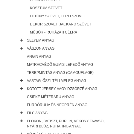
ALKALMI SZÖVET
KOSZTÜM SZÖVET
ÖLTÖNY SZÖVET, FÉRFI SZÖVET
DEKOR SZÖVET, JACKARD SZÖVET
MŰBŐR - RUHÁZATI CÉLRA
SELYEM ANYAG
VÁSZON ANYAG
ANGIN ANYAG
MATRACVÉDŐ GUMIS LEPEDŐ ANYAG
TEREPMINTÁS ANYAG (CAMOUFLAGE)
VASTAG, ŐSZI, TÉLI MELEG ANYAG
KÖTÖTT JERSEY VAGY DZSÖRZÉ ANYAG
CSIPKE MÉTERÁRU ANYAG
FÜRDŐRUHA ÉS NEOPRÉN ANYAG
FILC ANYAG
FLOKON, BATISZT, PUPLIN, VÉKONY TAVASZI,
NYÁRI BLÚZ, RUHA, ING ANYAG