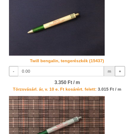
Twill bengalin, tengerészkék (15437)
-
m
+
3.350 Ft / m
Törzsvásárl. ár, v. 10 e. Ft kosárért. felett:
3.015 Ft / m