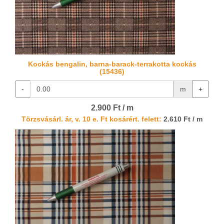
Kockás bengalin, barna-barack-terrakotta kockás
(15436)
-
m
+
2.900 Ft / m
Törzsvásárl. ár, v. 10 e. Ft kosárért. felett:
2.610 Ft / m