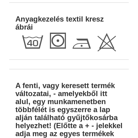
Anyagkezelés textil kresz
ábrái
h
S
D
H
A fenti, vagy keresett termék
változatai, - amelyekből itt
alul, egy munkamenetben
többfélét is egyszerre a lap
alján található gyűjtőkosárba
helyezhet! (Előtte a + - jelekkel
adja meg az egyes termékek