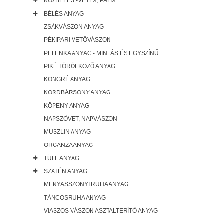
KÖZBÉLÉS -VETEX, PAFIX
BÉLÉS ANYAG
ZSÁKVÁSZON ANYAG
PÉKIPARI VETŐVÁSZON
PELENKA ANYAG - MINTÁS ÉS EGYSZÍNŰ
PIKÉ TÖRÖLKÖZŐ ANYAG
KONGRÉ ANYAG
KORDBÁRSONY ANYAG
KÖPENY ANYAG
NAPSZÖVET, NAPVÁSZON
MUSZLIN ANYAG
ORGANZA ANYAG
TÜLL ANYAG
SZATÉN ANYAG
MENYASSZONYI RUHA ANYAG
TÁNCOSRUHA ANYAG
VIASZOS VÁSZON ASZTALTERÍTŐ ANYAG