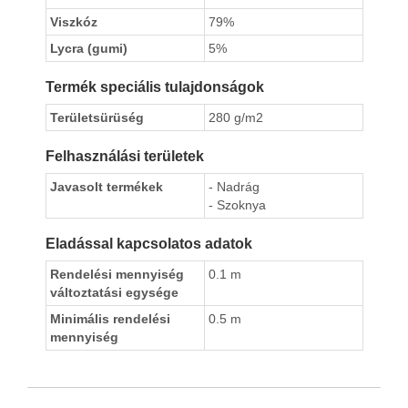
Viszkóz
79%
Lycra (gumi)
5%
Termék speciális tulajdonságok
Területsürüség
280 g/m2
Felhasználási területek
Javasolt termékek
- Nadrág
- Szoknya
Eladással kapcsolatos adatok
Rendelési mennyiség
0.1 m
változtatási egysége
Minimális rendelési
0.5 m
mennyiség