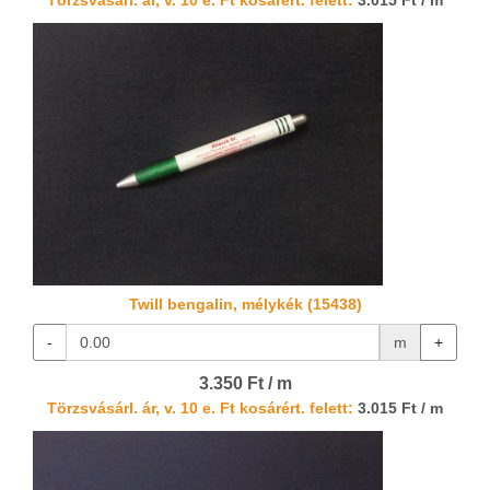
Törzsvásárl. ár, v. 10 e. Ft kosárért. felett:
3.015 Ft / m
Twill bengalin, mélykék (15438)
-
m
+
3.350 Ft / m
Törzsvásárl. ár, v. 10 e. Ft kosárért. felett:
3.015 Ft / m