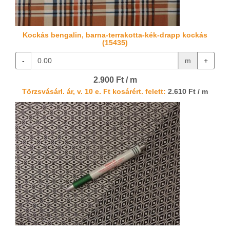
Kockás bengalin, barna-terrakotta-kék-drapp kockás
(15435)
-
m
+
2.900 Ft / m
Törzsvásárl. ár, v. 10 e. Ft kosárért. felett:
2.610 Ft / m