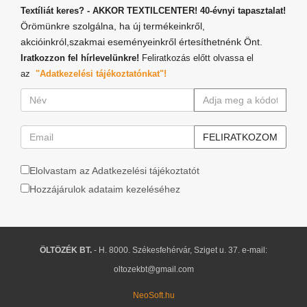
Textíliát keres? - AKKOR TEXTILCENTER! 40-évnyi tapasztalat!
Örömünkre szolgálna, ha új termékeinkről,
akcióinkról,szakmai eseményeinkről értesíthetnénk Önt.
Iratkozzon fel hírlevelünkre!
Feliratkozás előtt olvassa el
az
"Adatkezelési tájékoztatónkat"!
Elolvastam az Adatkezelési tájékoztatót
Hozzájárulok adataim kezeléséhez
ÖLTÖZÉK BT.
- H. 8000. Székesfehérvár, Sziget u. 37. e-mail:
oltozekbt@gmail.com
NeoSoft.hu