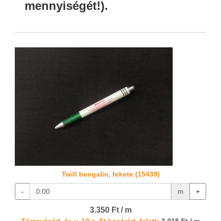
mennyiségét!).
Twill bengalin, fekete (15439)
-
m
+
3.350 Ft / m