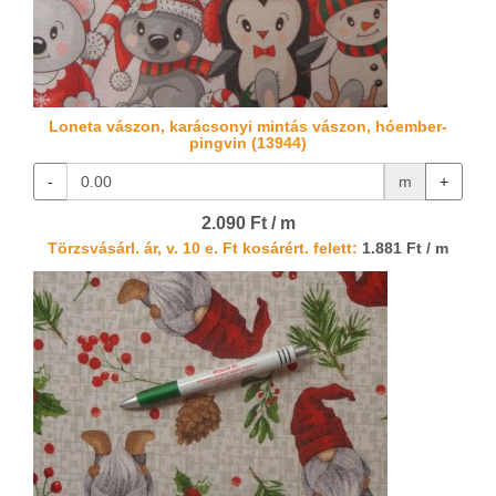
Loneta vászon, karácsonyi mintás vászon, hóember-
pingvin (13944)
-
m
+
2.090 Ft / m
Törzsvásárl. ár, v. 10 e. Ft kosárért. felett:
1.881 Ft / m