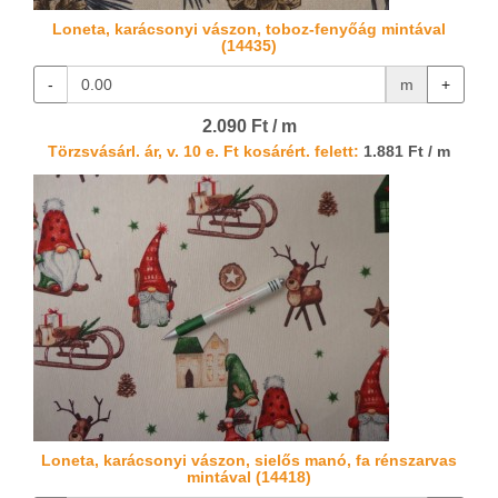
Loneta, karácsonyi vászon, toboz-fenyőág mintával
(14435)
-
m
+
2.090 Ft / m
Törzsvásárl. ár, v. 10 e. Ft kosárért. felett:
1.881 Ft / m
Loneta, karácsonyi vászon, sielős manó, fa rénszarvas
mintával (14418)