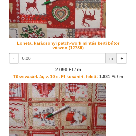
Loneta, karácsonyi patch-work mintás kerti bútor
vászon (12739)
-
m
+
2.090 Ft / m
Törzsvásárl. ár, v. 10 e. Ft kosárért. felett:
1.881 Ft / m