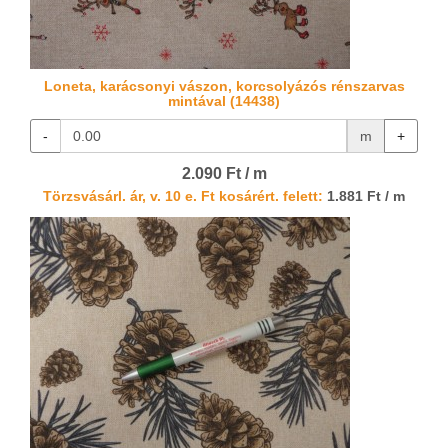
Loneta, karácsonyi vászon, korcsolyázós rénszarvas
mintával (14438)
-
m
+
2.090 Ft / m
Törzsvásárl. ár, v. 10 e. Ft kosárért. felett:
1.881 Ft / m