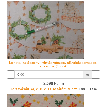
Loneta, karácsonyi mintás vászon, ajándékcsomagos-
koszorús (13554)
-
m
+
2.090 Ft / m
Törzsvásárl. ár, v. 10 e. Ft kosárért. felett:
1.881 Ft / m