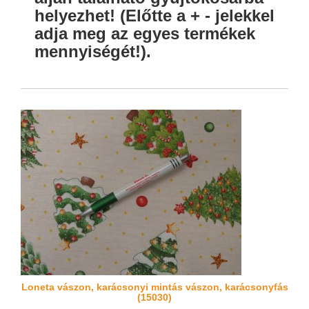
helyezhet! (Előtte a + - jelekkel
adja meg az egyes termékek
mennyiségét!).
Loneta vászon, karácsonyi mintás vászon, karácsonyfás
(15030)