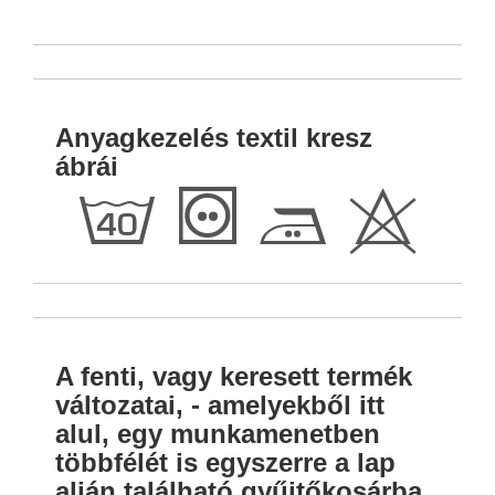
Anyagkezelés textil kresz
ábrái
h
T
E
H
A fenti, vagy keresett termék
változatai, - amelyekből itt
alul, egy munkamenetben
többfélét is egyszerre a lap
alján található gyűjtőkosárba