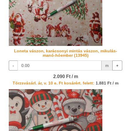
Loneta vászon, karácsonyi mintás vászon, mikulás-
manó-hóember (13945)
-
m
+
2.090 Ft / m
Törzsvásárl. ár, v. 10 e. Ft kosárért. felett:
1.881 Ft / m