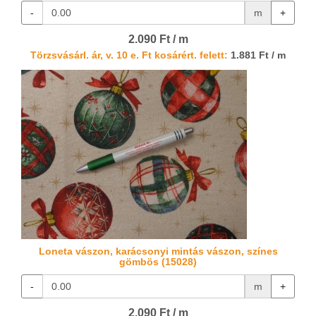
-
m
+
2.090 Ft / m
Törzsvásárl. ár, v. 10 e. Ft kosárért. felett:
1.881 Ft / m
Loneta vászon, karácsonyi mintás vászon, színes
gömbös (15028)
-
m
+
2.090 Ft / m