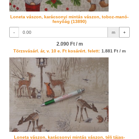
Loneta vászon, karácsonyi mintás vászon, toboz-manó-
fenyőág (13890)
-
m
+
2.090 Ft / m
Törzsvásárl. ár, v. 10 e. Ft kosárért. felett:
1.881 Ft / m
Loneta vászon, karácsonyi mintás vászon, téli tájas-