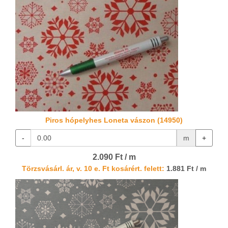
Piros hópelyhes Loneta vászon (14950)
-
m
+
2.090 Ft / m
Törzsvásárl. ár, v. 10 e. Ft kosárért. felett:
1.881 Ft / m