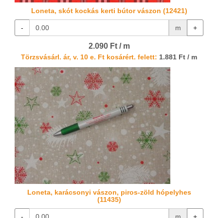
Loneta, skót kockás kerti bútor vászon (12421)
-
m
+
2.090 Ft / m
Törzsvásárl. ár, v. 10 e. Ft kosárért. felett:
1.881 Ft / m
Loneta, karácsonyi vászon, piros-zöld hópelyhes
(11435)
-
m
+