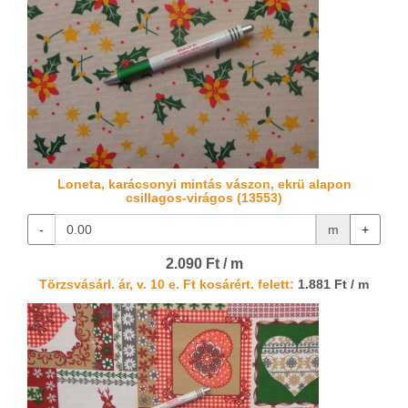
Loneta, karácsonyi mintás vászon, ekrü alapon
csillagos-virágos (13553)
-
m
+
2.090 Ft / m
Törzsvásárl. ár, v. 10 e. Ft kosárért. felett:
1.881 Ft / m