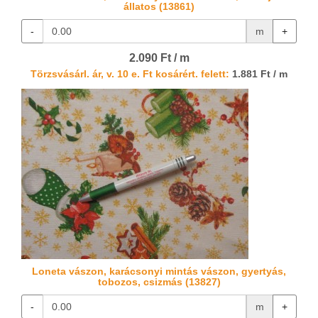
állatos (13861)
-
m
+
2.090 Ft / m
Törzsvásárl. ár, v. 10 e. Ft kosárért. felett:
1.881 Ft / m
Loneta vászon, karácsonyi mintás vászon, gyertyás,
tobozos, csizmás (13827)
-
m
+