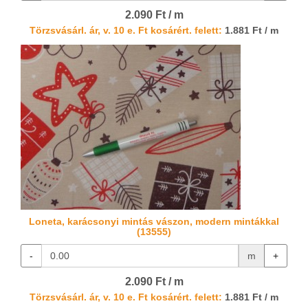
2.090 Ft / m
Törzsvásárl. ár, v. 10 e. Ft kosárért. felett:
1.881 Ft / m
Loneta, karácsonyi mintás vászon, modern mintákkal
(13555)
-
m
+
2.090 Ft / m
Törzsvásárl. ár, v. 10 e. Ft kosárért. felett:
1.881 Ft / m