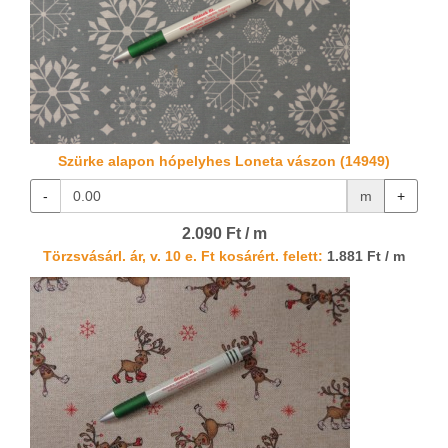
Szürke alapon hópelyhes Loneta vászon (14949)
-
m
+
2.090 Ft / m
Törzsvásárl. ár, v. 10 e. Ft kosárért. felett:
1.881 Ft / m