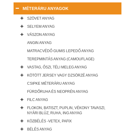
MÉTERÁRU ANYAGOK
SZÖVET ANYAG
SELYEM ANYAG
VÁSZON ANYAG
ANGIN ANYAG
MATRACVÉDŐ GUMIS LEPEDŐ ANYAG
TEREPMINTÁS ANYAG (CAMOUFLAGE)
VASTAG, ŐSZI, TÉLI MELEG ANYAG
KÖTÖTT JERSEY VAGY DZSÖRZÉ ANYAG
CSIPKE MÉTERÁRU ANYAG
FÜRDŐRUHA ÉS NEOPRÉN ANYAG
FILC ANYAG
FLOKON, BATISZT, PUPLIN, VÉKONY TAVASZI,
NYÁRI BLÚZ, RUHA, ING ANYAG
KÖZBÉLÉS -VETEX, PAFIX
BÉLÉS ANYAG