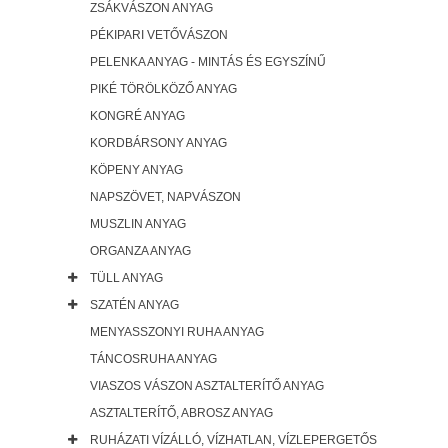
ZSÁKVÁSZON ANYAG
PÉKIPARI VETŐVÁSZON
PELENKA ANYAG - MINTÁS ÉS EGYSZÍNŰ
PIKÉ TÖRÖLKÖZŐ ANYAG
KONGRÉ ANYAG
KORDBÁRSONY ANYAG
KÖPENY ANYAG
NAPSZÖVET, NAPVÁSZON
MUSZLIN ANYAG
ORGANZA ANYAG
TÜLL ANYAG
SZATÉN ANYAG
MENYASSZONYI RUHA ANYAG
TÁNCOSRUHA ANYAG
VIASZOS VÁSZON ASZTALTERÍTŐ ANYAG
ASZTALTERÍTŐ, ABROSZ ANYAG
RUHÁZATI VÍZÁLLÓ, VÍZHATLAN, VÍZLEPERGETŐS