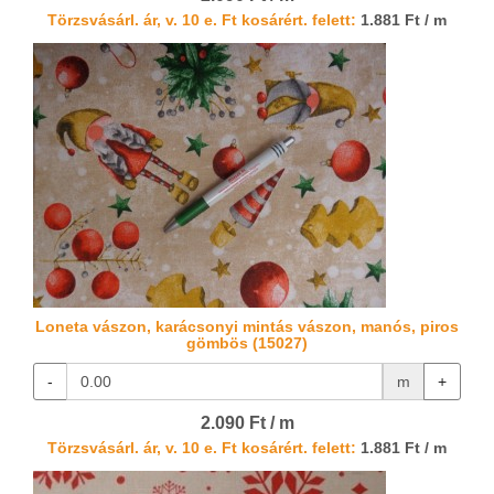
Törzsvásárl. ár, v. 10 e. Ft kosárért. felett:
1.881 Ft / m
Loneta vászon, karácsonyi mintás vászon, manós, piros
gömbös (15027)
-
m
+
2.090 Ft / m
Törzsvásárl. ár, v. 10 e. Ft kosárért. felett:
1.881 Ft / m