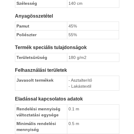
Szélesség
140 cm
Anyagösszetétel
Pamut
45%
Poliészter
55%
Termék speciális tulajdonságok
Területsürüség
180 g/m2
Felhasználási területek
Javasolt termékek
- Asztalterítő
- Lakástextil
Eladással kapcsolatos adatok
Rendelési mennyiség
0.1 m
változtatási egysége
Minimális rendelési
0.5 m
mennyiség