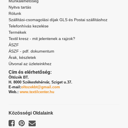
Munkalehetőség
Nyitva tartás
Rólunk
Szállítási-csomagolási díjak GLS és Postai szállításhoz
Telefonhívás kezelése
Termékek
Textil kresz - mit jelentenek a rajzok?
ÁSZF
ÁSZF - pdf. dokumentum
Árak, készletek
Útvonal az üzleteinkhez
Cím és elérhetőség:
Öltözék BT.
H. 8000 Székesfehérvár,
Sziget u.37.
E-mail:
oltozekbt@gmail.com
Web.:
www.textilcenter.hu
Közösségi Oldalaink