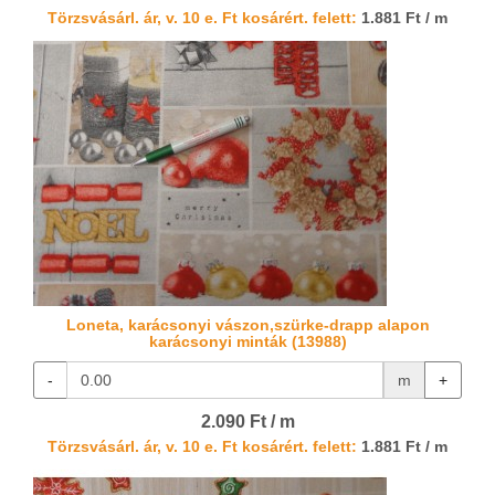
Törzsvásárl. ár, v. 10 e. Ft kosárért. felett:
1.881 Ft / m
Loneta, karácsonyi vászon,szürke-drapp alapon
karácsonyi minták (13988)
-
m
+
2.090 Ft / m
Törzsvásárl. ár, v. 10 e. Ft kosárért. felett:
1.881 Ft / m