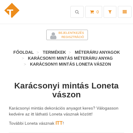
Toggle
Toggl
0
search
naviga
-
BEJELENTKEZÉS
REGISZTRÁCIÓ
FŐOLDAL
TERMÉKEK
MÉTERÁRU ANYAGOK
KARÁCSONYI MINTÁS MÉTERÁRU ANYAG
KARÁCSONYI MINTÁS LONETA VÁSZON
Karácsonyi mintás Loneta
vászon
Karácsonyi mintás dekorációs anyagot keres? Válogasson
kedvére az itt látható Loneta vásznak között!
ITT
További Loneta vásznak
!