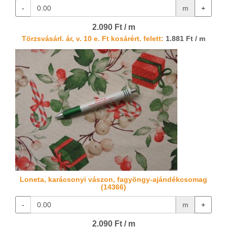
-
m
+
2.090 Ft / m
Törzsvásárl. ár, v. 10 e. Ft kosárért. felett:
1.881 Ft / m
Loneta, karácsonyi vászon, fagyöngy-ajándékcsomag
(14366)
-
m
+
2.090 Ft / m