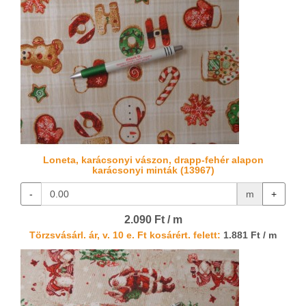
Loneta, karácsonyi vászon, drapp-fehér alapon
karácsonyi minták (13967)
-
m
+
2.090 Ft / m
Törzsvásárl. ár, v. 10 e. Ft kosárért. felett:
1.881 Ft / m