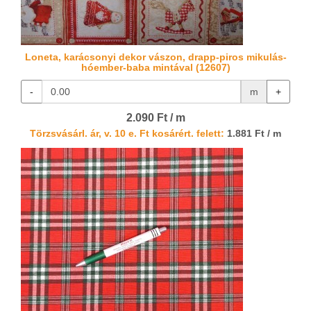
Loneta, karácsonyi dekor vászon, drapp-piros mikulás-
hóember-baba mintával (12607)
-
m
+
2.090 Ft / m
Törzsvásárl. ár, v. 10 e. Ft kosárért. felett:
1.881 Ft / m