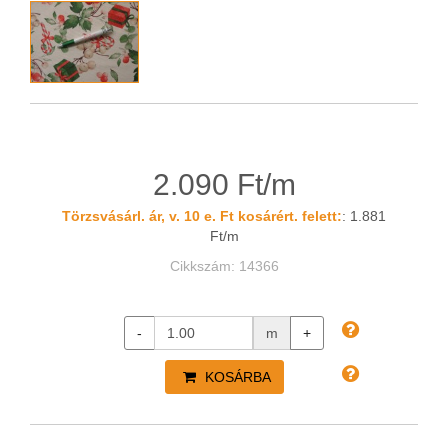
2.090 Ft/m
Törzsvásárl. ár, v. 10 e. Ft kosárért. felett:
: 1.881
Ft/m
Cikkszám: 14366
-
m
+
KOSÁRBA