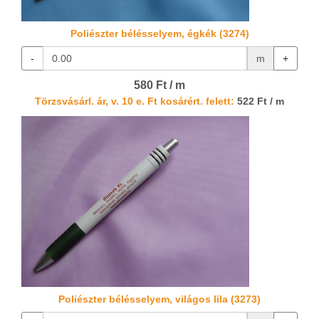
Poliészter bélésselyem, égkék (3274)
-
m
+
580 Ft / m
Törzsvásárl. ár, v. 10 e. Ft kosárért. felett:
522 Ft / m
Poliészter bélésselyem, világos lila (3273)