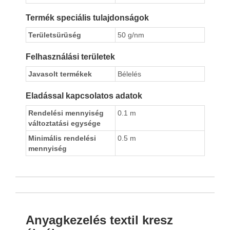
Termék speciális tulajdonságok
Területsürüség
50 g/nm
Felhasználási területek
Javasolt termékek
Bélelés
Eladással kapcsolatos adatok
Rendelési mennyiség
0.1 m
változtatási egysége
Minimális rendelési
0.5 m
mennyiség
Anyagkezelés textil kresz