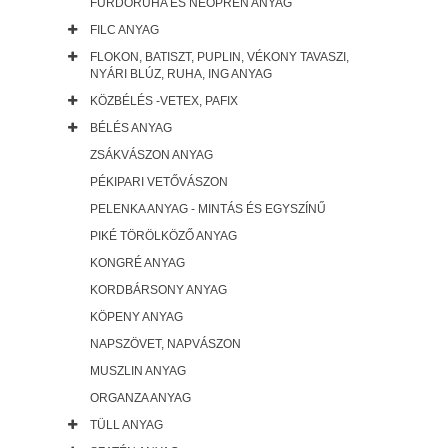
FÜRDŐRUHA ÉS NEOPRÉN ANYAG
FILC ANYAG
FLOKON, BATISZT, PUPLIN, VÉKONY TAVASZI,
NYÁRI BLÚZ, RUHA, ING ANYAG
KÖZBÉLÉS -VETEX, PAFIX
BÉLÉS ANYAG
ZSÁKVÁSZON ANYAG
PÉKIPARI VETŐVÁSZON
PELENKA ANYAG - MINTÁS ÉS EGYSZÍNŰ
PIKÉ TÖRÖLKÖZŐ ANYAG
KONGRÉ ANYAG
KORDBÁRSONY ANYAG
KÖPENY ANYAG
NAPSZÖVET, NAPVÁSZON
MUSZLIN ANYAG
ORGANZA ANYAG
TÜLL ANYAG