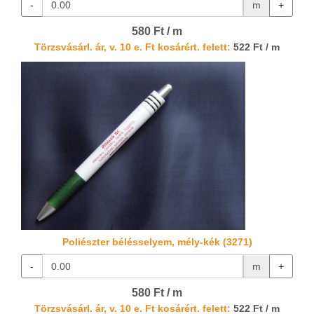
-
m
+
580 Ft / m
Törzsvásárl. ár, v. 10 e. Ft kosárért. felett:
522 Ft / m
Poliészter bélésselyem, mély-kék (3271)
-
m
+
580 Ft / m
Törzsvásárl. ár, v. 10 e. Ft kosárért. felett:
522 Ft / m