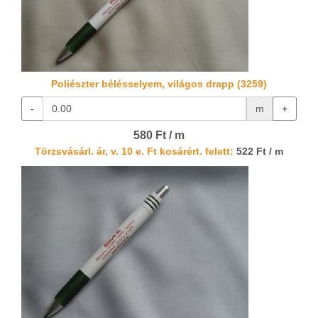
Poliészter bélésselyem, világos drapp (3259)
-
m
+
580 Ft / m
Törzsvásárl. ár, v. 10 e. Ft kosárért. felett:
522 Ft / m