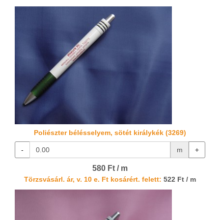
Poliészter bélésselyem, sötét királykék (3269)
-
m
+
580 Ft / m
Törzsvásárl. ár, v. 10 e. Ft kosárért. felett:
522 Ft / m