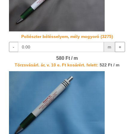
Poliészter bélésselyem, mély mogyoró (3275)
-
m
+
580 Ft / m
Törzsvásárl. ár, v. 10 e. Ft kosárért. felett:
522 Ft / m