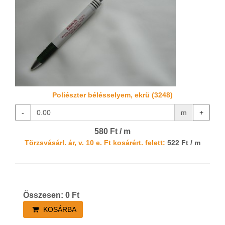
Poliészter bélésselyem, ekrü (3248)
-
m
+
580 Ft / m
Törzsvásárl. ár, v. 10 e. Ft kosárért. felett:
522 Ft / m
Összesen:
0
Ft
KOSÁRBA