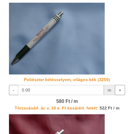
Poliészter bélésselyem, világos kék (3255)
-
m
+
580 Ft / m
Törzsvásárl. ár, v. 10 e. Ft kosárért. felett:
522 Ft / m