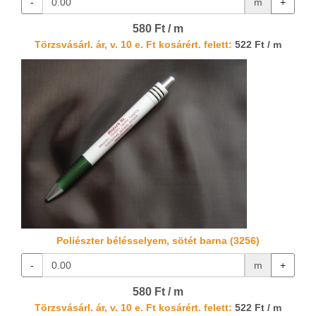
-
m
+
580 Ft / m
Törzsvásárl. ár, v. 10 e. Ft kosárért. felett:
522 Ft / m
Poliészter bélésselyem, sötét barna (3256)
-
m
+
580 Ft / m
Törzsvásárl. ár, v. 10 e. Ft kosárért. felett:
522 Ft / m