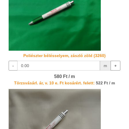
Poliészter bélésselyem, zászló zöld (3260)
-
m
+
580 Ft / m
Törzsvásárl. ár, v. 10 e. Ft kosárért. felett:
522 Ft / m