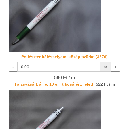
Poliészter bélésselyem, közép szürke (3276)
-
m
+
580 Ft / m
Törzsvásárl. ár, v. 10 e. Ft kosárért. felett:
522 Ft / m