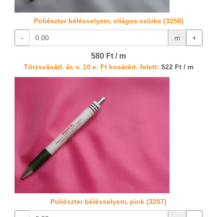
Poliészter bélésselyem, világos szürke (3258)
-
m
+
580 Ft / m
Törzsvásárl. ár, v. 10 e. Ft kosárért. felett:
522 Ft / m
Poliészter bélésselyem, pink (3257)