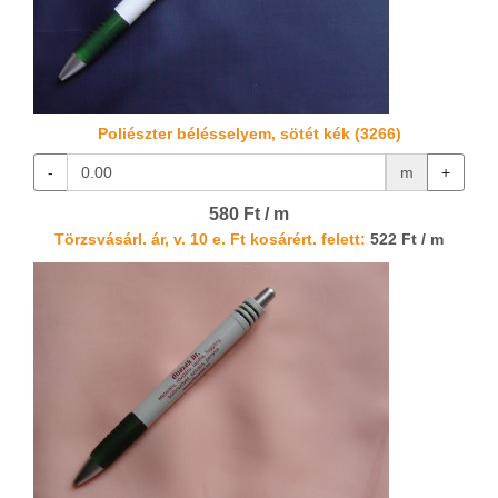
Poliészter bélésselyem, sötét kék (3266)
-
m
+
580 Ft / m
Törzsvásárl. ár, v. 10 e. Ft kosárért. felett:
522 Ft / m