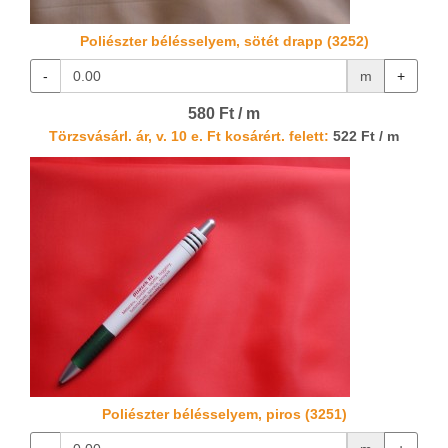
Poliészter bélésselyem, sötét drapp (3252)
-
m
+
580 Ft / m
Törzsvásárl. ár, v. 10 e. Ft kosárért. felett:
522 Ft / m
Poliészter bélésselyem, piros (3251)