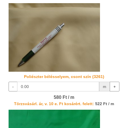
Poliészter bélésselyem, csont szín (3261)
-
m
+
580 Ft / m
Törzsvásárl. ár, v. 10 e. Ft kosárért. felett:
522 Ft / m