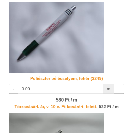
Poliészter bélésselyem, fehér (3249)
-
m
+
580 Ft / m
Törzsvásárl. ár, v. 10 e. Ft kosárért. felett:
522 Ft / m