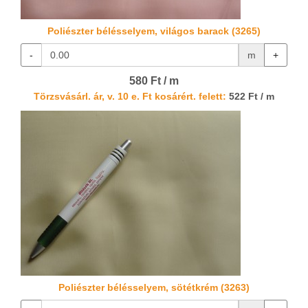
Poliészter bélésselyem, világos barack (3265)
-
m
+
580 Ft / m
Törzsvásárl. ár, v. 10 e. Ft kosárért. felett:
522 Ft / m
Poliészter bélésselyem, sötétkrém (3263)