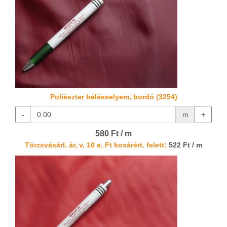
Poliészter bélésselyem, bordó (3254)
-
m
+
580 Ft / m
Törzsvásárl. ár, v. 10 e. Ft kosárért. felett:
522 Ft / m