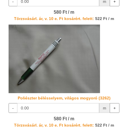
-
m
+
580 Ft / m
Törzsvásárl. ár, v. 10 e. Ft kosárért. felett:
522 Ft / m
Poliészter bélésselyem, világos mogyoró (3262)
-
m
+
580 Ft / m
Törzsvásárl. ár, v. 10 e. Ft kosárért. felett:
522 Ft / m