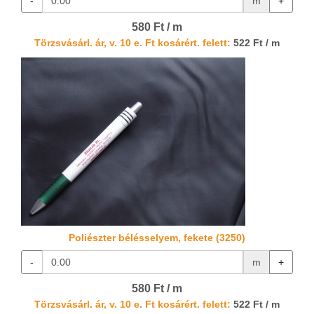
-
m
+
580 Ft / m
Törzsvásárl. ár, v. 10 e. Ft kosárért. felett:
522 Ft / m
Poliészter bélésselyem, fekete (3250)
-
m
+
580 Ft / m
Törzsvásárl. ár, v. 10 e. Ft kosárért. felett:
522 Ft / m