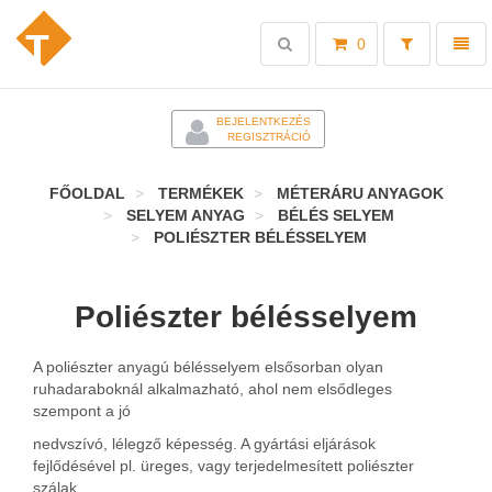
Toggle
Toggl
0
search
naviga
-
BEJELENTKEZÉS
REGISZTRÁCIÓ
FŐOLDAL
TERMÉKEK
MÉTERÁRU ANYAGOK
SELYEM ANYAG
BÉLÉS SELYEM
POLIÉSZTER BÉLÉSSELYEM
Poliészter bélésselyem
A poliészter anyagú bélésselyem elsősorban olyan
ruhadaraboknál alkalmazható, ahol nem elsődleges
szempont a jó
nedvszívó, lélegző képesség. A gyártási eljárások
fejlődésével pl. üreges, vagy terjedelmesített poliészter
szálak