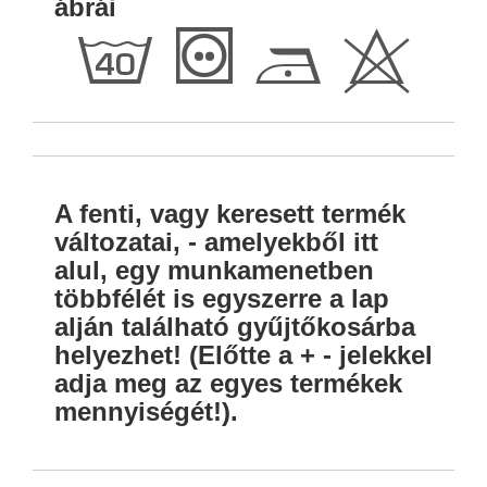
ábrái
h
T
D
H
A fenti, vagy keresett termék
változatai, - amelyekből itt
alul, egy munkamenetben
többfélét is egyszerre a lap
alján található gyűjtőkosárba
helyezhet! (Előtte a + - jelekkel
adja meg az egyes termékek
mennyiségét!).