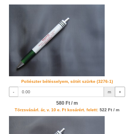
Poliészter bélésselyem, sötét szürke (3276-1)
-
m
+
580 Ft / m
Törzsvásárl. ár, v. 10 e. Ft kosárért. felett:
522 Ft / m