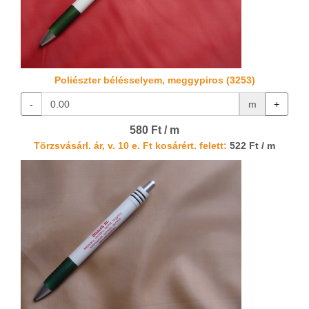
Poliészter bélésselyem, meggypiros (3253)
-
m
+
580 Ft / m
Törzsvásárl. ár, v. 10 e. Ft kosárért. felett:
522 Ft / m