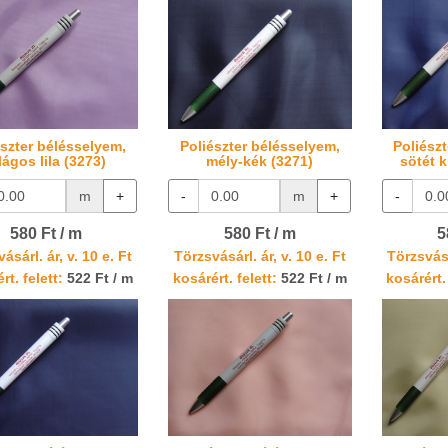
észter bélésselyem,
Poliészter bélésselyem,
Poliész
lágos lila (3273)
mély-kék (3271)
sötét k
m
+
-
m
+
-
580 Ft / m
580 Ft / m
5
ásárl. ár, v. 10 e. Ft
Törzsvásárl. ár, v. 10 e. Ft
Törzsvásá
rt. felett:
522 Ft / m
kosárért. felett:
522 Ft / m
kosárért. 