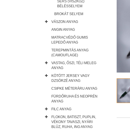
SERS (VISZKÓZ)
BÉLÉSSELYEM
BROKÁT SELYEM
VÁSZON ANYAG
ANGIN ANYAG
MATRACVÉDŐ GUMIS
LEPEDŐ ANYAG
TEREPMINTÁS ANYAG
(CAMOUFLAGE)
VASTAG, ŐSZI, TÉLI MELEG
ANYAG
KÖTÖTT JERSEY VAGY
DZSÖRZÉ ANYAG
CSIPKE MÉTERÁRU ANYAG
FÜRDŐRUHA ÉS NEOPRÉN
ANYAG
FILC ANYAG
FLOKON, BATISZT, PUPLIN,
VÉKONY TAVASZI, NYÁRI
BLÚZ, RUHA, ING ANYAG