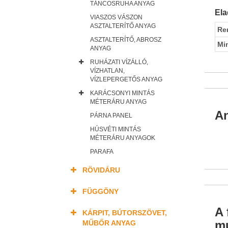
TÁNCOSRUHA ANYAG
Ela
VIASZOS VÁSZON
ASZTALTERÍTŐ ANYAG
Re
ASZTALTERÍTŐ, ABROSZ
Mi
ANYAG
RUHÁZATI VÍZÁLLÓ,
VÍZHATLAN,
VÍZLEPERGETŐS ANYAG
KARÁCSONYI MINTÁS
MÉTERÁRU ANYAG
An
PÁRNA PANEL
HÚSVÉTI MINTÁS
MÉTERÁRU ANYAGOK
PARAFA
RÖVIDÁRU
FÜGGÖNY
A 
KÁRPIT, BÚTORSZÖVET,
mu
MŰBŐR ANYAG