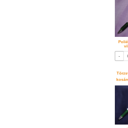
Poli
vi
-
Törzsv
kosáré