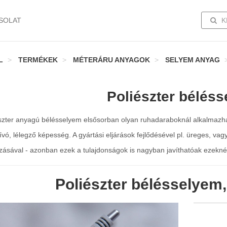
TOGG
SOLAT
K
L
TERMÉKEK
MÉTERÁRU ANYAGOK
SELYEM ANYAG
Poliészter bélés
észter anyagú bélésselyem elsősorban olyan ruhadaraboknál alkalmazh
vó, lélegző képesség. A gyártási eljárások fejlődésével pl. üreges, vagy
zásával - azonban ezek a tulajdonságok is nagyban javíthatóak ezekné
Poliészter bélésselyem,