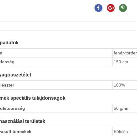
apadatok
ín
fehér-törtfe
élesség
150 cm
agösszetétel
iészter
100%
mék speciális tulajdonságok
rületsürüség
50 g/nm
használási területek
vasolt termékek
Bélelés