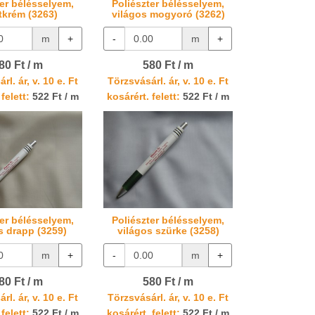
ter bélésselyem,
Poliészter bélésselyem,
tkrém (3263)
világos mogyoró (3262)
m
+
-
m
+
80 Ft / m
580 Ft / m
rl. ár, v. 10 e. Ft
Törzsvásárl. ár, v. 10 e. Ft
felett:
522 Ft / m
kosárért. felett:
522 Ft / m
ter bélésselyem,
Poliészter bélésselyem,
s drapp (3259)
világos szürke (3258)
m
+
-
m
+
80 Ft / m
580 Ft / m
rl. ár, v. 10 e. Ft
Törzsvásárl. ár, v. 10 e. Ft
felett:
522 Ft / m
kosárért. felett:
522 Ft / m