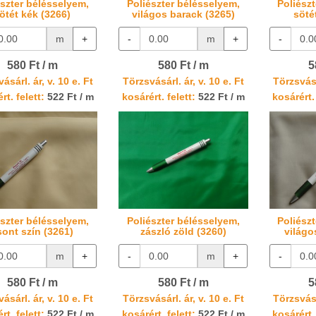
észter bélésselyem,
Poliészter bélésselyem,
Poliész
ötét kék (3266)
világos barack (3265)
söté
m
+
-
m
+
-
580 Ft / m
580 Ft / m
5
ásárl. ár, v. 10 e. Ft
Törzsvásárl. ár, v. 10 e. Ft
Törzsvásá
rt. felett:
522 Ft / m
kosárért. felett:
522 Ft / m
kosárért. 
észter bélésselyem,
Poliészter bélésselyem,
Poliész
sont szín (3261)
zászló zöld (3260)
világo
m
+
-
m
+
-
580 Ft / m
580 Ft / m
5
ásárl. ár, v. 10 e. Ft
Törzsvásárl. ár, v. 10 e. Ft
Törzsvásá
rt. felett:
522 Ft / m
kosárért. felett:
522 Ft / m
kosárért. 