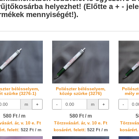
űjtőkosárba helyezhet! (Előtte a + - je
rmékek mennyiségét!).
észter bélésselyem,
Poliészter bélésselyem,
Poliész
ét szürke (3276-1)
közép szürke (3276)
mély m
m
+
-
m
+
-
580 Ft / m
580 Ft / m
5
ásárl. ár, v. 10 e. Ft
Törzsvásárl. ár, v. 10 e. Ft
Törzsvásá
rt. felett:
522 Ft / m
kosárért. felett:
522 Ft / m
kosárért. 