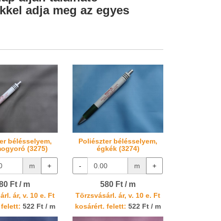
lekkel adja meg az egyes
ter bélésselyem,
Poliészter bélésselyem,
ogyoró (3275)
égkék (3274)
m
+
-
m
+
80 Ft / m
580 Ft / m
rl. ár, v. 10 e. Ft
Törzsvásárl. ár, v. 10 e. Ft
felett:
522 Ft / m
kosárért. felett:
522 Ft / m