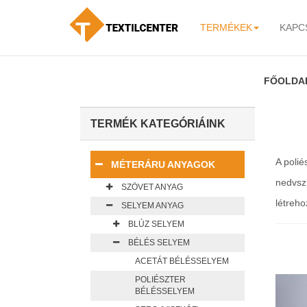
TERMÉKEK
KAPC
-
FŐOLDA
TERMÉK KATEGÓRIÁINK
A poli
MÉTERÁRU ANYAGOK
nedvszí
SZÖVET ANYAG
létreho
SELYEM ANYAG
BLÚZ SELYEM
BÉLÉS SELYEM
ACETÁT BÉLÉSSELYEM
POLIÉSZTER
BÉLÉSSELYEM