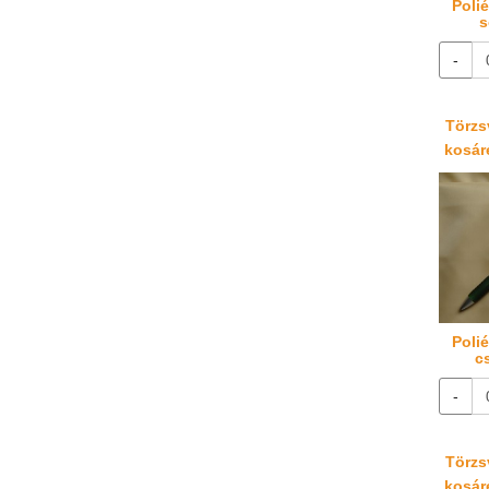
Poli
s
-
Törzsv
kosáré
Poli
c
-
Törzsv
kosáré