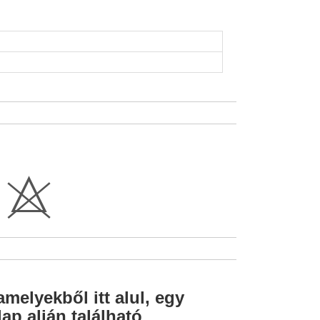
H
amelyekből itt alul, egy
ap alján található