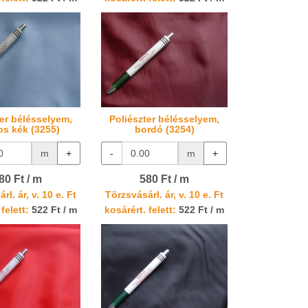
ter bélésselyem,
Poliészter bélésselyem,
os kék (3255)
bordó (3254)
m
+
-
m
+
80 Ft / m
580 Ft / m
rl. ár, v. 10 e. Ft
Törzsvásárl. ár, v. 10 e. Ft
felett:
522 Ft / m
kosárért. felett:
522 Ft / m