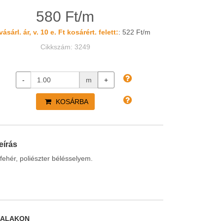
580 Ft/m
ásárl. ár, v. 10 e. Ft kosárért. felett:
: 522 Ft/m
Cikkszám: 3249
-
m
+
KOSÁRBA
eírás
fehér, poliészter bélésselyem.
DALAKON