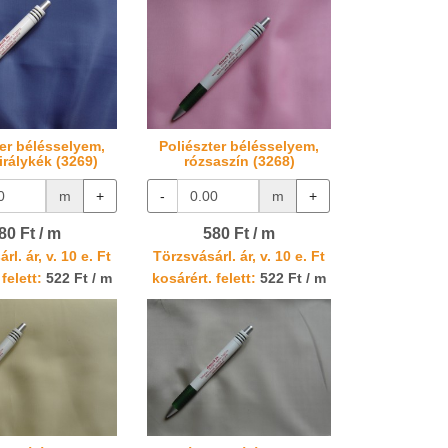
ter bélésselyem,
Poliészter bélésselyem,
irálykék (3269)
rózsaszín (3268)
m
+
-
m
+
80 Ft / m
580 Ft / m
rl. ár, v. 10 e. Ft
Törzsvásárl. ár, v. 10 e. Ft
felett:
522 Ft / m
kosárért. felett:
522 Ft / m