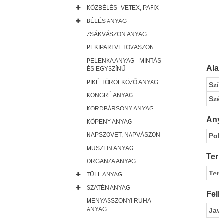
KÖZBÉLÉS -VETEX, PAFIX
BÉLÉS ANYAG
ZSÁKVÁSZON ANYAG
PÉKIPARI VETŐVÁSZON
PELENKA ANYAG - MINTÁS
Al
ÉS EGYSZÍNŰ
PIKÉ TÖRÖLKÖZŐ ANYAG
Sz
KONGRÉ ANYAG
Sz
KORDBÁRSONY ANYAG
Any
KÖPENY ANYAG
NAPSZÖVET, NAPVÁSZON
Pol
MUSZLIN ANYAG
Ter
ORGANZA ANYAG
Te
TÜLL ANYAG
SZATÉN ANYAG
Fel
MENYASSZONYI RUHA
ANYAG
Ja