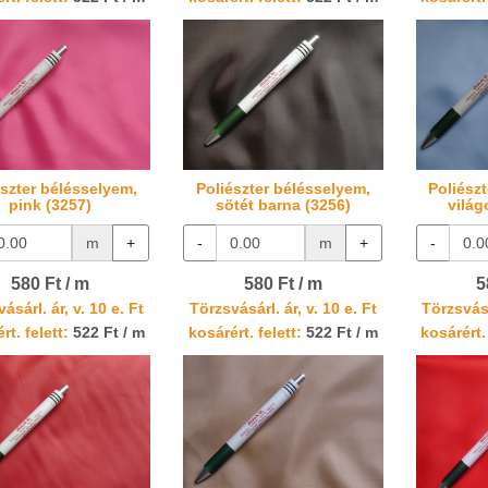
észter bélésselyem,
Poliészter bélésselyem,
Poliész
pink (3257)
sötét barna (3256)
világ
m
+
-
m
+
-
580 Ft / m
580 Ft / m
5
ásárl. ár, v. 10 e. Ft
Törzsvásárl. ár, v. 10 e. Ft
Törzsvásá
rt. felett:
522 Ft / m
kosárért. felett:
522 Ft / m
kosárért. 