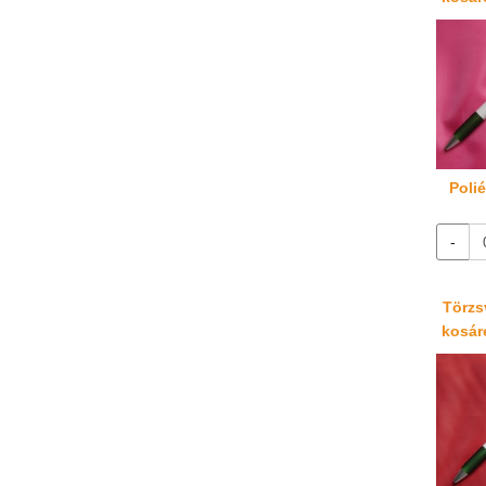
Poli
-
Törzsv
kosáré