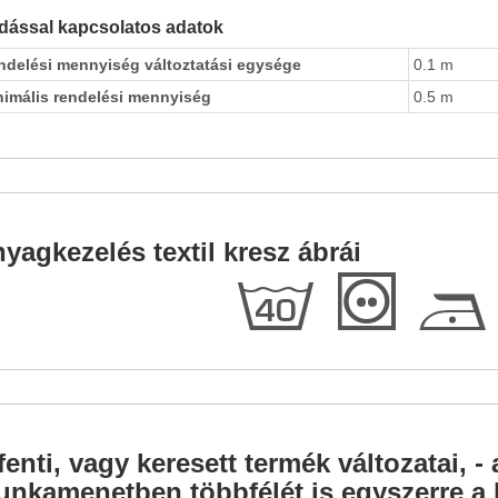
dással kapcsolatos adatok
ndelési mennyiség változtatási egysége
0.1 m
nimális rendelési mennyiség
0.5 m
yagkezelés textil kresz ábrái
h
T
D
fenti, vagy keresett termék változatai, - 
nkamenetben többfélét is egyszerre a l