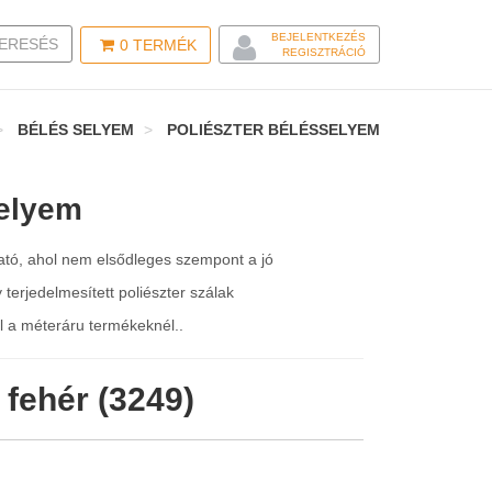
BEJELENTKEZÉS
LE SEARCH
ERESÉS
0
TERMÉK
REGISZTRÁCIÓ
BÉLÉS SELYEM
POLIÉSZTER BÉLÉSSELYEM
selyem
ató, ahol nem elsődleges szempont a jó
 terjedelmesített poliészter szálak
l a méteráru termékeknél..
 fehér (3249)