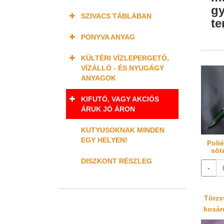
gy
SZIVACS TÁBLÁBAN
te
PONYVA ANYAG
KÜLTÉRI VÍZLEPERGETŐ,
VÍZÁLLÓ - ÉS NYUGÁGY
ANYAGOK
KIFUTÓ, VAGY AKCIÓS
ÁRUK JÓ ÁRON
KUTYUSOKNAK MINDEN
EGY HELYEN!
Poli
söt
DISZKONT RÉSZLEG
-
Törzsv
kosáré