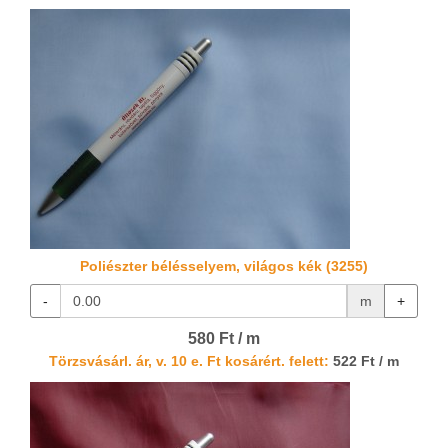
Poliészter bélésselyem, világos kék (3255)
-
m
+
580 Ft / m
Törzsvásárl. ár, v. 10 e. Ft kosárért. felett:
522 Ft / m