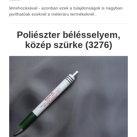
létrehozásával - azonban ezek a tulajdonságok is nagyban
javíthatóak ezeknél a méteráru termékeknél..
Poliészter bélésselyem,
közép szürke (3276)