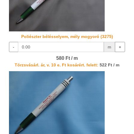
Poliészter bélésselyem, mély mogyoró (3275)
-
m
+
580 Ft / m
Törzsvásárl. ár, v. 10 e. Ft kosárért. felett:
522 Ft / m