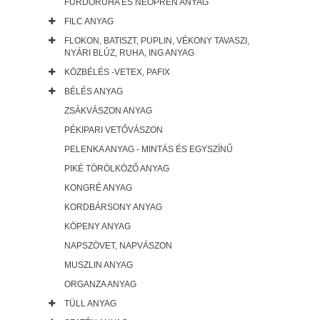
FÜRDŐRUHA ÉS NEOPRÉN ANYAG
FILC ANYAG
FLOKON, BATISZT, PUPLIN, VÉKONY TAVASZI,
NYÁRI BLÚZ, RUHA, ING ANYAG
KÖZBÉLÉS -VETEX, PAFIX
BÉLÉS ANYAG
ZSÁKVÁSZON ANYAG
PÉKIPARI VETŐVÁSZON
PELENKA ANYAG - MINTÁS ÉS EGYSZÍNŰ
PIKÉ TÖRÖLKÖZŐ ANYAG
KONGRÉ ANYAG
KORDBÁRSONY ANYAG
KÖPENY ANYAG
NAPSZÖVET, NAPVÁSZON
MUSZLIN ANYAG
ORGANZA ANYAG
TÜLL ANYAG