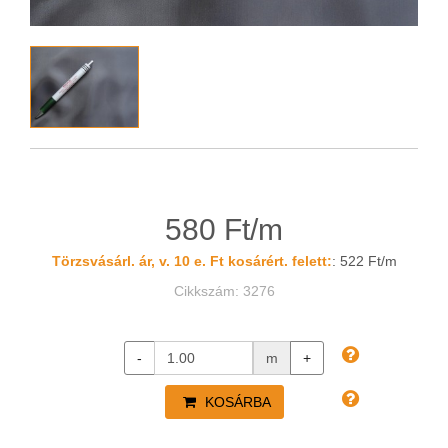
580 Ft/m
Törzsvásárl. ár, v. 10 e. Ft kosárért. felett:
: 522 Ft/m
Cikkszám: 3276
-
m
+
KOSÁRBA