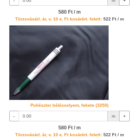
-
m
+
580 Ft / m
Törzsvásárl. ár, v. 10 e. Ft kosárért. felett:
522 Ft / m
Poliészter bélésselyem, fekete (3250)
-
m
+
580 Ft / m
Törzsvásárl. ár, v. 10 e. Ft kosárért. felett:
522 Ft / m