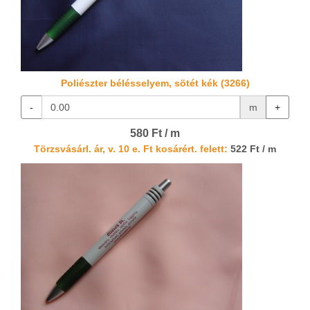
Poliészter bélésselyem, sötét kék (3266)
-
m
+
580 Ft / m
Törzsvásárl. ár, v. 10 e. Ft kosárért. felett:
522 Ft / m