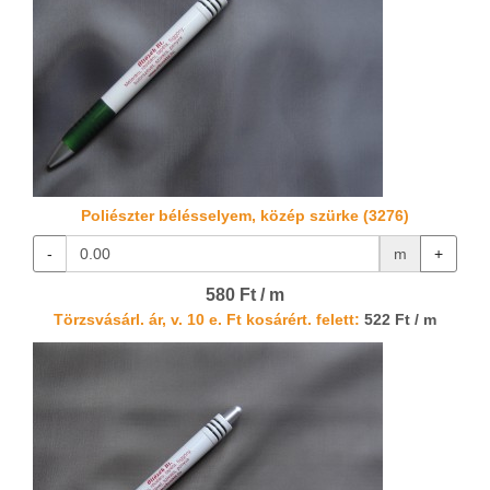
Poliészter bélésselyem, közép szürke (3276)
-
m
+
580 Ft / m
Törzsvásárl. ár, v. 10 e. Ft kosárért. felett:
522 Ft / m