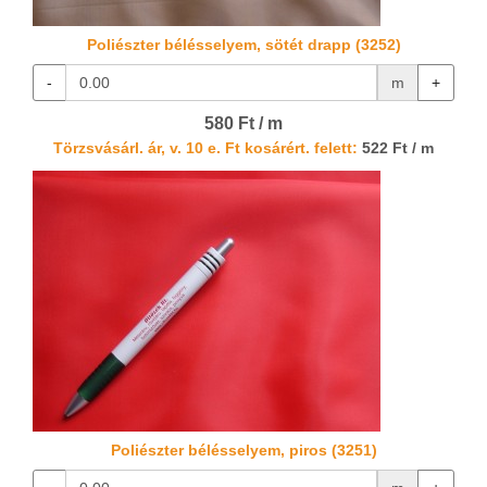
Poliészter bélésselyem, sötét drapp (3252)
-
m
+
580 Ft / m
Törzsvásárl. ár, v. 10 e. Ft kosárért. felett:
522 Ft / m
Poliészter bélésselyem, piros (3251)