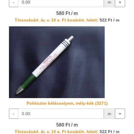
-
m
+
580 Ft / m
Törzsvásárl. ár, v. 10 e. Ft kosárért. felett:
522 Ft / m
Poliészter bélésselyem, mély-kék (3271)
-
m
+
580 Ft / m
Törzsvásárl. ár, v. 10 e. Ft kosárért. felett:
522 Ft / m