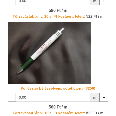
-
m
+
580 Ft / m
Törzsvásárl. ár, v. 10 e. Ft kosárért. felett:
522 Ft / m
Poliészter bélésselyem, sötét barna (3256)
-
m
+
580 Ft / m
Törzsvásárl. ár, v. 10 e. Ft kosárért. felett:
522 Ft / m