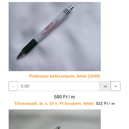
Poliészter bélésselyem, fehér (3249)
-
m
+
580 Ft / m
Törzsvásárl. ár, v. 10 e. Ft kosárért. felett:
522 Ft / m