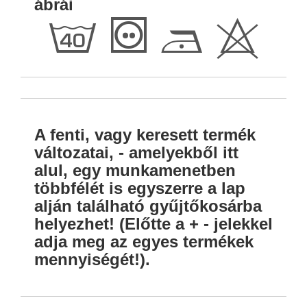
ábrái
h
T
D
H
A fenti, vagy keresett termék
változatai, - amelyekből itt
alul, egy munkamenetben
többfélét is egyszerre a lap
alján található gyűjtőkosárba
helyezhet! (Előtte a + - jelekkel
adja meg az egyes termékek
mennyiségét!).