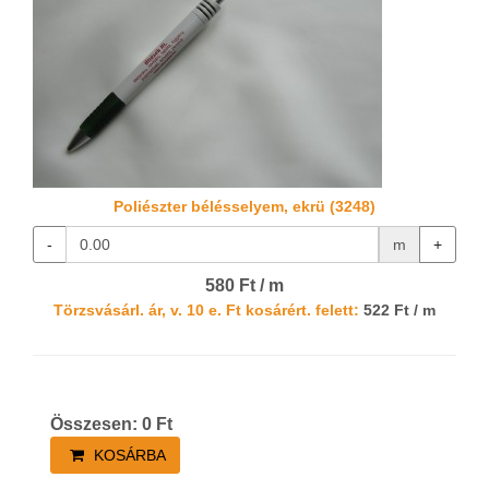
Poliészter bélésselyem, ekrü (3248)
-
m
+
580 Ft / m
Törzsvásárl. ár, v. 10 e. Ft kosárért. felett:
522 Ft / m
Összesen:
0
Ft
KOSÁRBA