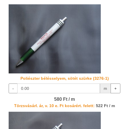
Poliészter bélésselyem, sötét szürke (3276-1)
-
m
+
580 Ft / m
Törzsvásárl. ár, v. 10 e. Ft kosárért. felett:
522 Ft / m