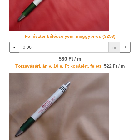
Poliészter bélésselyem, meggypiros (3253)
-
m
+
580 Ft / m
Törzsvásárl. ár, v. 10 e. Ft kosárért. felett:
522 Ft / m