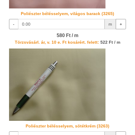
Poliészter bélésselyem, világos barack (3265)
-
m
+
580 Ft / m
Törzsvásárl. ár, v. 10 e. Ft kosárért. felett:
522 Ft / m
Poliészter bélésselyem, sötétkrém (3263)