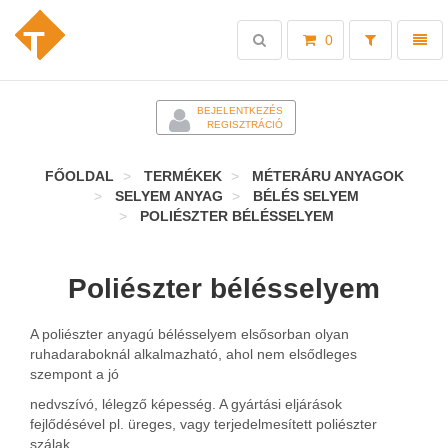
Toggle
Toggl
0
search
naviga
-
BEJELENTKEZÉS
REGISZTRÁCIÓ
FŐOLDAL
TERMÉKEK
MÉTERÁRU ANYAGOK
SELYEM ANYAG
BÉLÉS SELYEM
POLIÉSZTER BÉLÉSSELYEM
Poliészter bélésselyem
A poliészter anyagú bélésselyem elsősorban olyan
ruhadaraboknál alkalmazható, ahol nem elsődleges
szempont a jó
nedvszívó, lélegző képesség. A gyártási eljárások
fejlődésével pl. üreges, vagy terjedelmesített poliészter
szálak