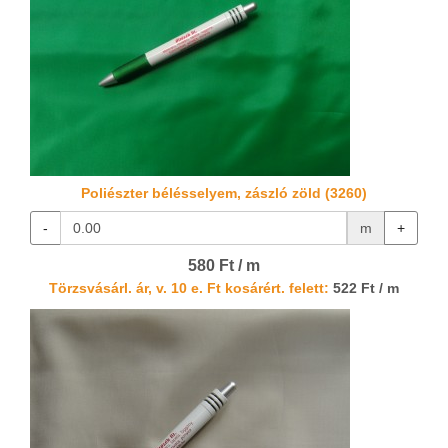
Poliészter bélésselyem, zászló zöld (3260)
-
m
+
580 Ft / m
Törzsvásárl. ár, v. 10 e. Ft kosárért. felett:
522 Ft / m