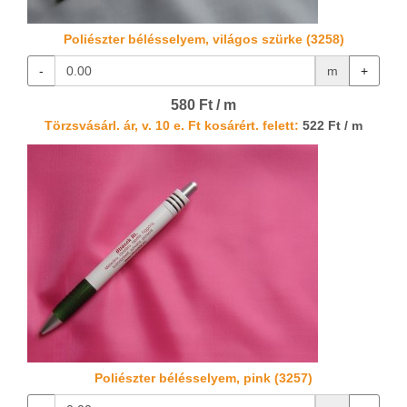
Poliészter bélésselyem, világos szürke (3258)
-
m
+
580 Ft / m
Törzsvásárl. ár, v. 10 e. Ft kosárért. felett:
522 Ft / m
Poliészter bélésselyem, pink (3257)