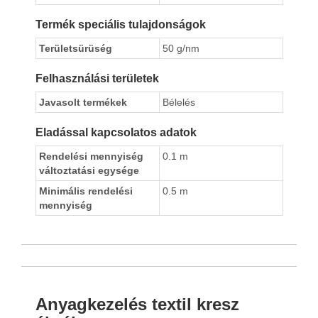
Termék speciális tulajdonságok
Területsürüség
50 g/nm
Felhasználási területek
Javasolt termékek
Bélelés
Eladással kapcsolatos adatok
Rendelési mennyiség
0.1 m
változtatási egysége
Minimális rendelési
0.5 m
mennyiség
Anyagkezelés textil kresz