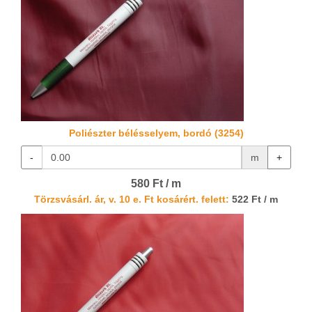
Poliészter bélésselyem, bordó (3254)
-
m
+
580 Ft / m
Törzsvásárl. ár, v. 10 e. Ft kosárért. felett:
522 Ft / m