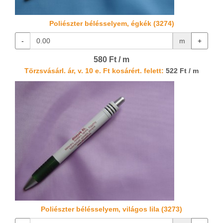
Poliészter bélésselyem, égkék (3274)
-
m
+
580 Ft / m
Törzsvásárl. ár, v. 10 e. Ft kosárért. felett:
522 Ft / m
Poliészter bélésselyem, világos lila (3273)