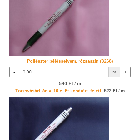
Poliészter bélésselyem, rózsaszín (3268)
-
m
+
580 Ft / m
Törzsvásárl. ár, v. 10 e. Ft kosárért. felett:
522 Ft / m