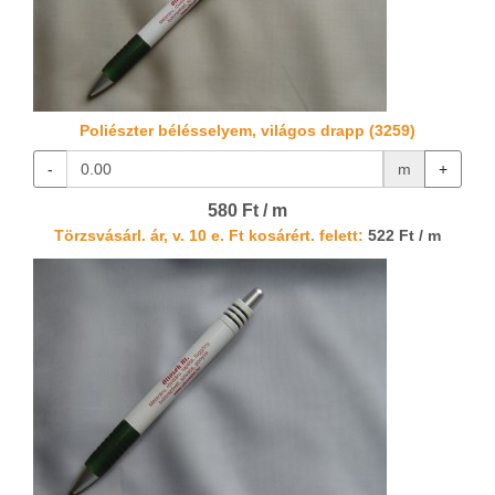
Poliészter bélésselyem, világos drapp (3259)
-
m
+
580 Ft / m
Törzsvásárl. ár, v. 10 e. Ft kosárért. felett:
522 Ft / m