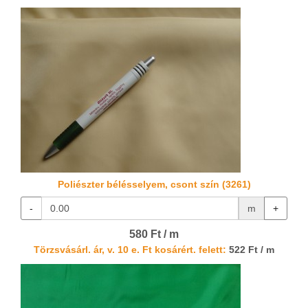
Poliészter bélésselyem, csont szín (3261)
-
m
+
580 Ft / m
Törzsvásárl. ár, v. 10 e. Ft kosárért. felett:
522 Ft / m