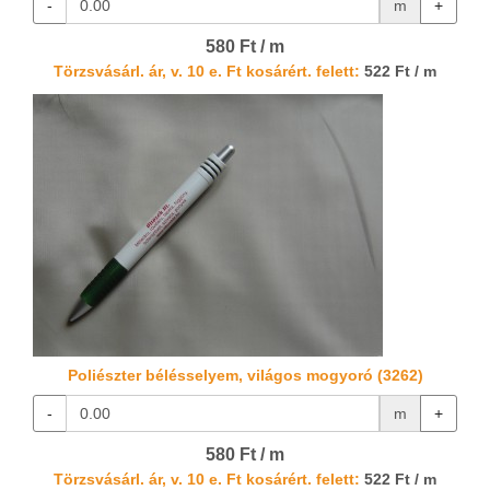
-
m
+
580 Ft / m
Törzsvásárl. ár, v. 10 e. Ft kosárért. felett:
522 Ft / m
Poliészter bélésselyem, világos mogyoró (3262)
-
m
+
580 Ft / m
Törzsvásárl. ár, v. 10 e. Ft kosárért. felett:
522 Ft / m