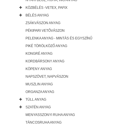
NYÁRI BLÚZ, RUHA, ING ANYAG
KÖZBÉLÉS -VETEX, PAFIX
BÉLÉS ANYAG
ZSÁKVÁSZON ANYAG
PÉKIPARI VETŐVÁSZON
PELENKA ANYAG - MINTÁS ÉS EGYSZÍNŰ
PIKÉ TÖRÖLKÖZŐ ANYAG
KONGRÉ ANYAG
KORDBÁRSONY ANYAG
KÖPENY ANYAG
NAPSZÖVET, NAPVÁSZON
MUSZLIN ANYAG
ORGANZA ANYAG
TÜLL ANYAG
SZATÉN ANYAG
MENYASSZONYI RUHA ANYAG
TÁNCOSRUHA ANYAG