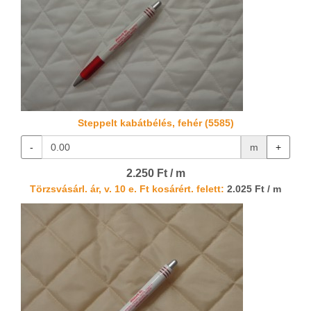
Steppelt kabátbélés, fehér (5585)
-
m
+
2.250 Ft / m
Törzsvásárl. ár, v. 10 e. Ft kosárért. felett:
2.025 Ft / m