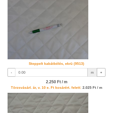
Steppelt kabátbélés, ekrü (9513)
-
m
+
2.250 Ft / m
Törzsvásárl. ár, v. 10 e. Ft kosárért. felett:
2.025 Ft / m