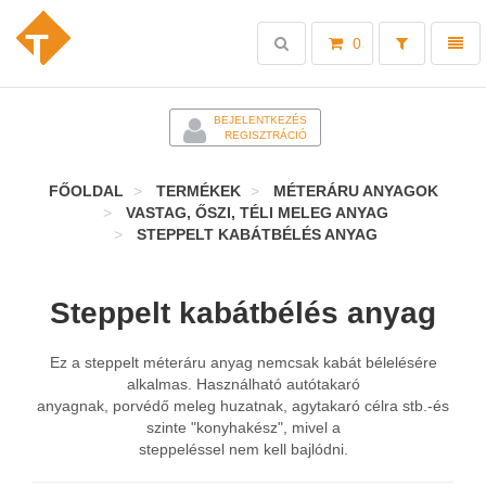
Toggle
Toggl
0
search
naviga
-
BEJELENTKEZÉS
REGISZTRÁCIÓ
FŐOLDAL
TERMÉKEK
MÉTERÁRU ANYAGOK
VASTAG, ŐSZI, TÉLI MELEG ANYAG
STEPPELT KABÁTBÉLÉS ANYAG
Steppelt kabátbélés anyag
Ez a steppelt méteráru anyag nemcsak kabát bélelésére
alkalmas. Használható autótakaró
anyagnak, porvédő meleg huzatnak, agytakaró célra stb.-és
szinte "konyhakész", mivel a
steppeléssel nem kell bajlódni.