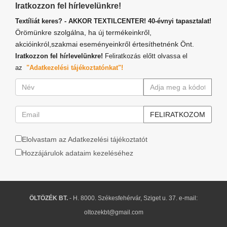
Iratkozzon fel hírlevelünkre!
Textíliát keres? - AKKOR TEXTILCENTER! 40-évnyi tapasztalat!
Örömünkre szolgálna, ha új termékeinkről,
akcióinkról,szakmai eseményeinkről értesíthetnénk Önt.
Iratkozzon fel hírlevelünkre!
Feliratkozás előtt olvassa el
az
"Adatkezelési tájékoztatónkat"!
Elolvastam az Adatkezelési tájékoztatót
Hozzájárulok adataim kezeléséhez
ÖLTÖZÉK BT.
- H. 8000. Székesfehérvár, Sziget u. 37. e-mail:
oltozekbt@gmail.com