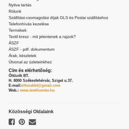
Nyitva tartás
Rólunk
Szállítási-csomagolási díjak GLS és Postai szállításhoz
Telefonhívás kezelése
Termékek
Textil kresz - mit jelentenek a rajzok?
ÁSZF
ÁSZF - pdf. dokumentum
Árak, készletek
Útvonal az üzleteinkhez
Cím és elérhetőség:
Öltözék BT.
H. 8000 Székesfehérvár,
Sziget u.37.
E-mail:
oltozekbt@gmail.com
Web.:
www.textilcenter.hu
Közösségi Oldalaink