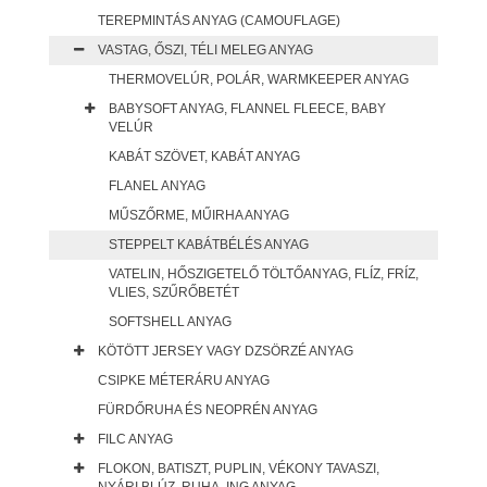
TEREPMINTÁS ANYAG (CAMOUFLAGE)
VASTAG, ŐSZI, TÉLI MELEG ANYAG
THERMOVELÚR, POLÁR, WARMKEEPER ANYAG
BABYSOFT ANYAG, FLANNEL FLEECE, BABY
VELÚR
KABÁT SZÖVET, KABÁT ANYAG
FLANEL ANYAG
MŰSZŐRME, MŰIRHA ANYAG
STEPPELT KABÁTBÉLÉS ANYAG
VATELIN, HŐSZIGETELŐ TÖLTŐANYAG, FLÍZ, FRÍZ,
VLIES, SZŰRŐBETÉT
SOFTSHELL ANYAG
KÖTÖTT JERSEY VAGY DZSÖRZÉ ANYAG
CSIPKE MÉTERÁRU ANYAG
FÜRDŐRUHA ÉS NEOPRÉN ANYAG
FILC ANYAG
FLOKON, BATISZT, PUPLIN, VÉKONY TAVASZI,