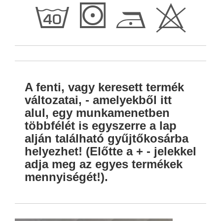
h
S
D
H
A fenti, vagy keresett termék
változatai, - amelyekből itt
alul, egy munkamenetben
többfélét is egyszerre a lap
alján található gyűjtőkosárba
helyezhet! (Előtte a + - jelekkel
adja meg az egyes termékek
mennyiségét!).