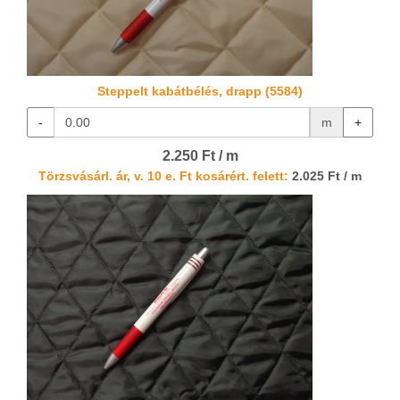
Steppelt kabátbélés, drapp (5584)
-
m
+
2.250 Ft / m
Törzsvásárl. ár, v. 10 e. Ft kosárért. felett:
2.025 Ft / m