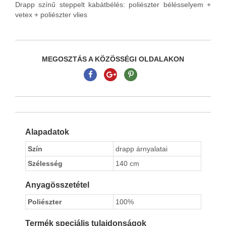
Drapp színű steppelt kabátbélés: poliészter bélésselyem +
vetex + poliészter vlies
MEGOSZTÁS A KÖZÖSSÉGI OLDALAKON
Alapadatok
Szín
drapp árnyalatai
Szélesség
140 cm
Anyagösszetétel
Poliészter
100%
Termék speciális tulajdonságok