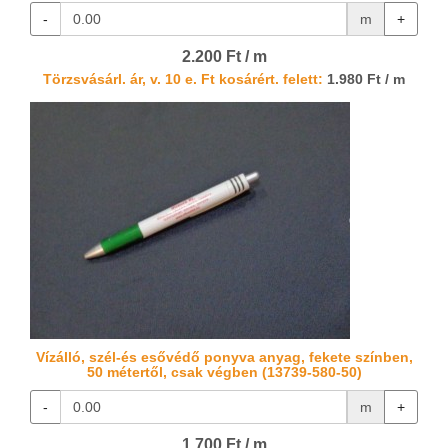
-
m
+
2.200 Ft / m
Törzsvásárl. ár, v. 10 e. Ft kosárért. felett:
1.980 Ft / m
Vízálló, szél-és esővédő ponyva anyag, fekete színben,
50 métertől, csak végben (13739-580-50)
-
m
+
1.700 Ft / m