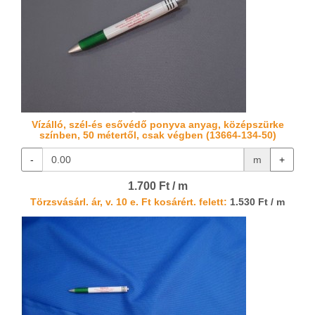
Vízálló, szél-és esővédő ponyva anyag, középszürke
színben, 50 métertől, csak végben (13664-134-50)
-
m
+
1.700 Ft / m
Törzsvásárl. ár, v. 10 e. Ft kosárért. felett:
1.530 Ft / m