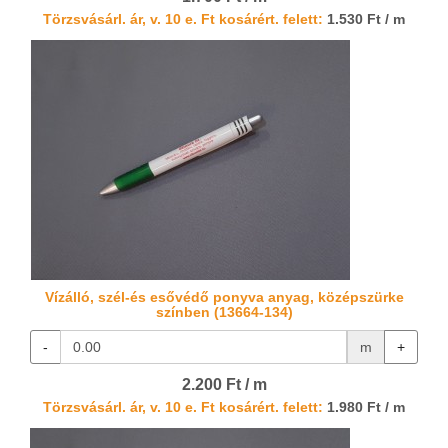
Törzsvásárl. ár, v. 10 e. Ft kosárért. felett:
1.530 Ft / m
Vízálló, szél-és esővédő ponyva anyag, középszürke
színben (13664-134)
-
m
+
2.200 Ft / m
Törzsvásárl. ár, v. 10 e. Ft kosárért. felett:
1.980 Ft / m