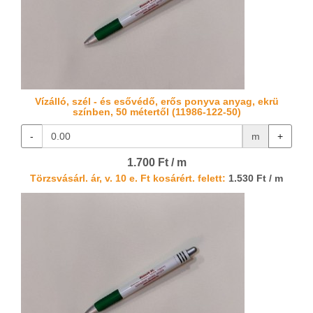
Vízálló, szél - és esővédő, erős ponyva anyag, ekrü
színben, 50 métertől (11986-122-50)
-
m
+
1.700 Ft / m
Törzsvásárl. ár, v. 10 e. Ft kosárért. felett:
1.530 Ft / m