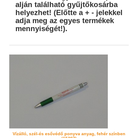
alján található gyűjtőkosárba
helyezhet! (Előtte a + - jelekkel
adja meg az egyes termékek
mennyiségét!).
Vízálló, szél-és esővédő ponyva anyag, fehér színben