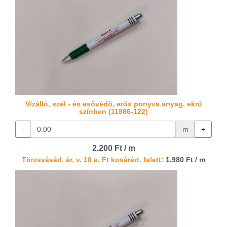
Vízálló, szél - és esővédő, erős ponyva anyag, ekrü
színben (11986-122)
-
m
+
2.200 Ft / m
Törzsvásárl. ár, v. 10 e. Ft kosárért. felett:
1.980 Ft / m