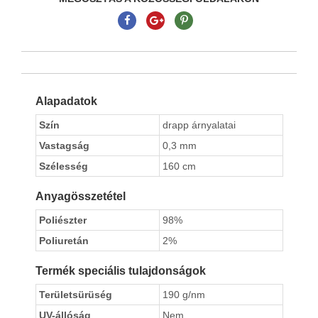
Alapadatok
Szín
drapp árnyalatai
Vastagság
0,3 mm
Szélesség
160 cm
Anyagösszetétel
Poliészter
98%
Poliuretán
2%
Termék speciális tulajdonságok
Területsürüség
190 g/nm
UV-állóság
Nem