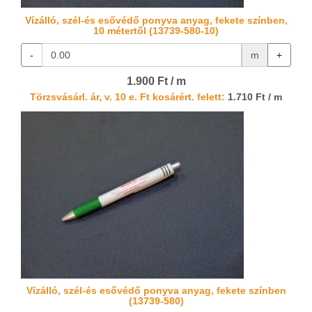
Vízálló, szél-és esővédő ponyva anyag, fekete színben,
10 métertől (13739-580-10)
-
m
+
1.900 Ft / m
Törzsvásárl. ár, v. 10 e. Ft kosárért. felett:
1.710 Ft / m
Vízálló, szél-és esővédő ponyva anyag, fekete színben
(13739-580)