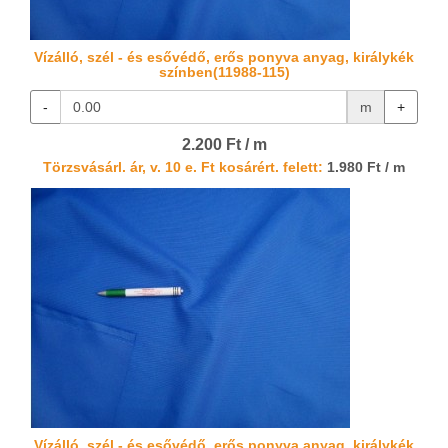
Vízálló, szél - és esővédő, erős ponyva anyag, királykék
színben(11988-115)
-
m
+
2.200 Ft / m
Törzsvásárl. ár, v. 10 e. Ft kosárért. felett:
1.980 Ft / m
Vízálló, szél - és esővédő, erős ponyva anyag, királykék