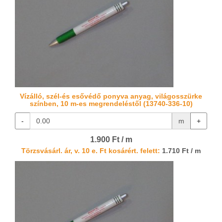
Vízálló, szél-és esővédő ponyva anyag, világosszürke
színben, 10 m-es megrendeléstől (13740-336-10)
-
m
+
1.900 Ft / m
Törzsvásárl. ár, v. 10 e. Ft kosárért. felett:
1.710 Ft / m