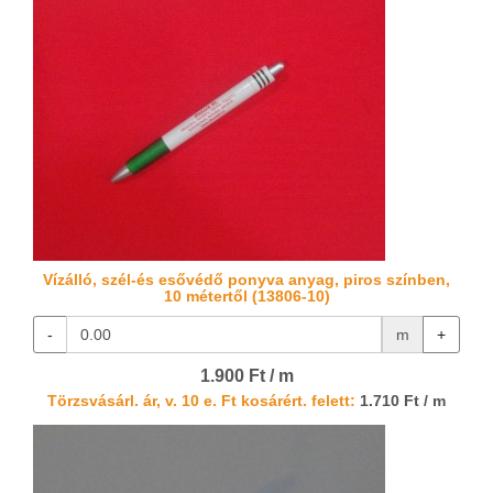
Vízálló, szél-és esővédő ponyva anyag, piros színben,
10 métertől (13806-10)
-
m
+
1.900 Ft / m
Törzsvásárl. ár, v. 10 e. Ft kosárért. felett:
1.710 Ft / m