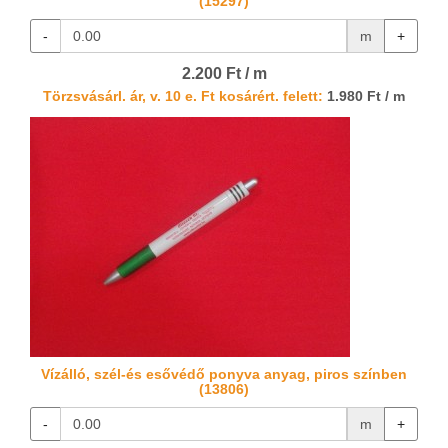
(15297)
-
m
+
2.200 Ft / m
Törzsvásárl. ár, v. 10 e. Ft kosárért. felett:
1.980 Ft / m
Vízálló, szél-és esővédő ponyva anyag, piros színben
(13806)
-
m
+