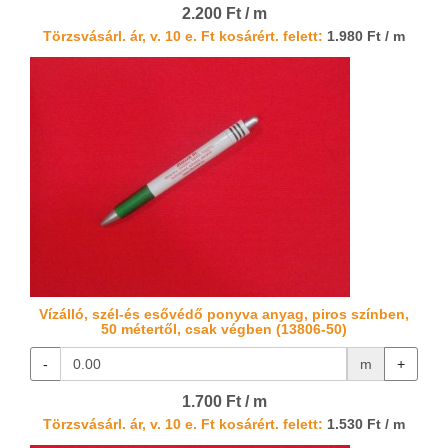
2.200 Ft / m
Törzsvásárl. ár, v. 10 e. Ft kosárért. felett:
1.980 Ft / m
Vízálló, szél-és esővédő ponyva anyag, piros színben,
50 métertől, csak végben (13806-50)
-
m
+
1.700 Ft / m
Törzsvásárl. ár, v. 10 e. Ft kosárért. felett:
1.530 Ft / m