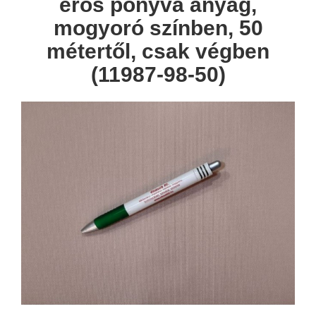
erős ponyva anyag,
mogyoró színben, 50
métertől, csak végben
(11987-98-50)