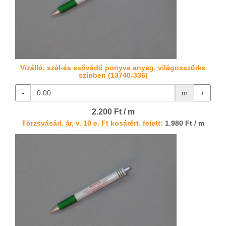
Vízálló, szél-és esővédő ponyva anyag, világosszürke
színben (13740-336)
-
m
+
2.200 Ft / m
Törzsvásárl. ár, v. 10 e. Ft kosárért. felett:
1.980 Ft / m