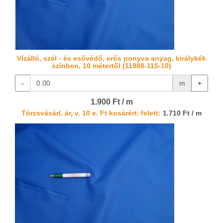
Vízálló, szél - és esővédő, erős ponyva anyag, királykék
színben, 10 métertől (11988-115-10)
-
m
+
1.900 Ft / m
Törzsvásárl. ár, v. 10 e. Ft kosárért. felett:
1.710 Ft / m