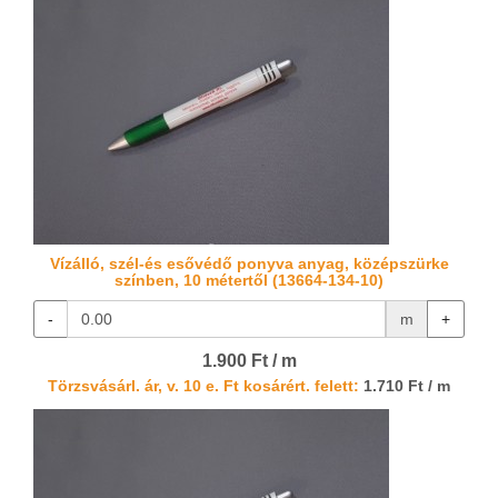
Vízálló, szél-és esővédő ponyva anyag, középszürke
színben, 10 métertől (13664-134-10)
-
m
+
1.900 Ft / m
Törzsvásárl. ár, v. 10 e. Ft kosárért. felett:
1.710 Ft / m