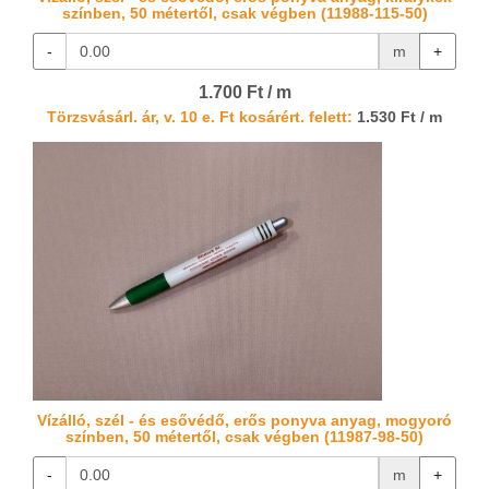
színben, 50 métertől, csak végben (11988-115-50)
-
m
+
1.700 Ft / m
Törzsvásárl. ár, v. 10 e. Ft kosárért. felett:
1.530 Ft / m
Vízálló, szél - és esővédő, erős ponyva anyag, mogyoró
színben, 50 métertől, csak végben (11987-98-50)
-
m
+