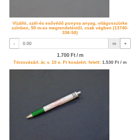
Vízálló, szél-és esővédő ponyva anyag, világosszürke
színben, 50 m-es megrendeléstől, csak végben (13740-
336-50)
-
m
+
1.700 Ft / m
Törzsvásárl. ár, v. 10 e. Ft kosárért. felett:
1.530 Ft / m