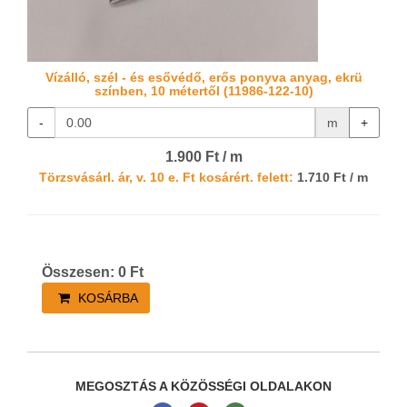
Vízálló, szél - és esővédő, erős ponyva anyag, ekrü
színben, 10 métertől (11986-122-10)
-
m
+
1.900 Ft / m
Törzsvásárl. ár, v. 10 e. Ft kosárért. felett:
1.710 Ft / m
Összesen:
0
Ft
KOSÁRBA
MEGOSZTÁS A KÖZÖSSÉGI OLDALAKON