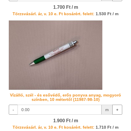
1.700 Ft / m
Törzsvásárl. ár, v. 10 e. Ft kosárért. felett:
1.530 Ft / m
Vízálló, szél - és esővédő, erős ponyva anyag, mogyoró
színben, 10 métertől (11987-98-10)
-
m
+
1.900 Ft / m
Törzsvásárl. ár, v. 10 e. Ft kosárért. felett:
1.710 Ft / m