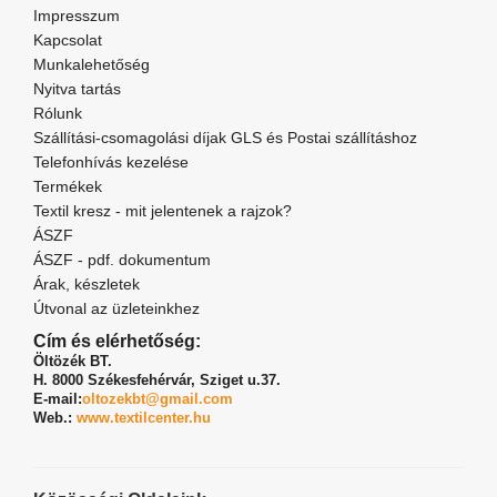
Impresszum
Kapcsolat
Munkalehetőség
Nyitva tartás
Rólunk
Szállítási-csomagolási díjak GLS és Postai szállításhoz
Telefonhívás kezelése
Termékek
Textil kresz - mit jelentenek a rajzok?
ÁSZF
ÁSZF - pdf. dokumentum
Árak, készletek
Útvonal az üzleteinkhez
Cím és elérhetőség:
Öltözék BT.
H. 8000 Székesfehérvár,
Sziget u.37.
E-mail:
oltozekbt@gmail.com
Web.:
www.textilcenter.hu