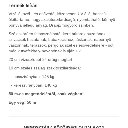
Termék leírás
Vízálló, szél - és esővédő, közepesen UV álló, hosszú
élettartamú, nagy szakítószilárdságú, nyomtatható, könnyű
ponyva jellegű anyag. Drapp/mogyoró színben.
Széleskörűen felhasználható: kerti bútorok huzatának,
szivacsok huzatának, babakocsihoz, táskának, napernyő-
vászonnak, teraszok, pergolák szél és esővédelmére - sőt
még kutyafekhely-bevonónak is ajánljuk.
20 cm vízoszlopot 34 óráig megtart.
10 cm széles szalag szakítószilárdsága:
- hosszirányban: 145 kg
- keresztirányban: 140 kg
50 m-es megrendeléstől, csak végben!
Egy vég: 50 m
MEGOSZTÁS A KÖZÖSSÉGI OLDALAKON