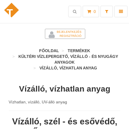
Toggle
Toggl
0
search
naviga
-
BEJELENTKEZÉS
REGISZTRÁCIÓ
FŐOLDAL
TERMÉKEK
KÜLTÉRI VÍZLEPERGETŐ, VÍZÁLLÓ - ÉS NYUGÁGY
ANYAGOK
VÍZÁLLÓ, VÍZHATLAN ANYAG
Vízálló, vízhatlan anyag
Vízhatlan, vízálló, UV-álló anyag
Vízálló, szél - és esővédő,