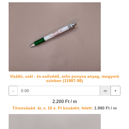
Vízálló, szél - és esővédő, erős ponyva anyag, mogyoró
színben (11987-98)
-
m
+
2.200 Ft / m
Törzsvásárl. ár, v. 10 e. Ft kosárért. felett:
1.980 Ft / m