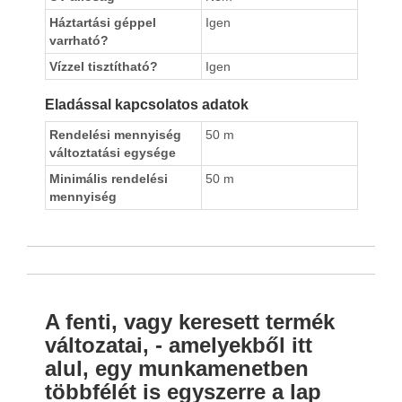
Háztartási géppel
Igen
varrható?
Vízzel tisztítható?
Igen
Eladással kapcsolatos adatok
Rendelési mennyiség
50 m
változtatási egysége
Minimális rendelési
50 m
mennyiség
A fenti, vagy keresett termék
változatai, - amelyekből itt
alul, egy munkamenetben
többfélét is egyszerre a lap