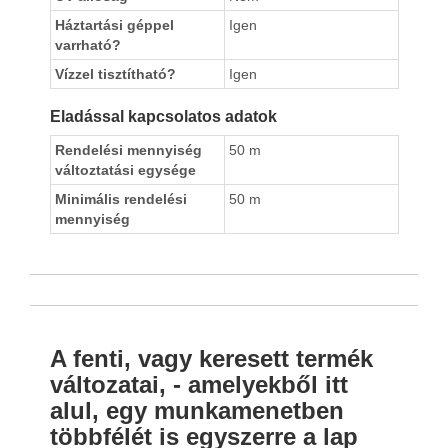
Háztartási géppel
Igen
varrható?
Vízzel tisztítható?
Igen
Eladással kapcsolatos adatok
Rendelési mennyiség
50 m
változtatási egysége
Minimális rendelési
50 m
mennyiség
A fenti, vagy keresett termék
változatai, - amelyekből itt
alul, egy munkamenetben
többfélét is egyszerre a lap