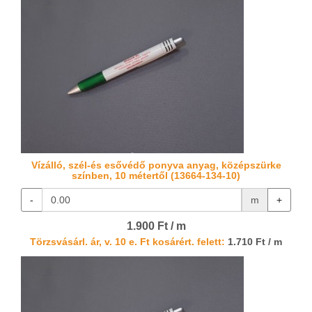
Vízálló, szél-és esővédő ponyva anyag, középszürke
színben, 10 métertől (13664-134-10)
-
m
+
1.900 Ft / m
Törzsvásárl. ár, v. 10 e. Ft kosárért. felett:
1.710 Ft / m