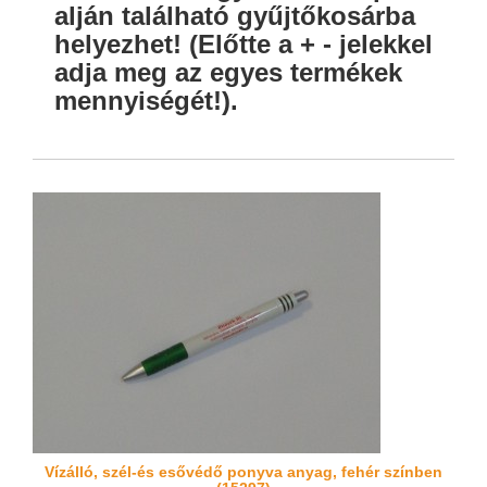
alján található gyűjtőkosárba
helyezhet! (Előtte a + - jelekkel
adja meg az egyes termékek
mennyiségét!).
Vízálló, szél-és esővédő ponyva anyag, fehér színben