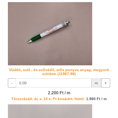
Vízálló, szél - és esővédő, erős ponyva anyag, mogyoró
színben (11987-98)
-
m
+
2.200 Ft / m
Törzsvásárl. ár, v. 10 e. Ft kosárért. felett:
1.980 Ft / m