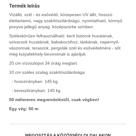
Termék leírás
Vízálló, szél - és esővédő, közepesen UV álló, hosszú
élettartamú, nagy szakítószilárdságú, nyomtatható, könnyű
ponyva jellegű anyag. középszürke színben.
Széleskörűen felhasználható: kerti bútorok huzatának,
szivacsok huzatának, babakocsihoz, táskának, napernyő-
vászonnak, teraszok, pergolák szél és esővédelmére - sőt
még kutyafekhely-bevonónak is ajánljuk.
20 cm vízoszlopot 34 óráig megtart.
10 cm széles szalag szakítószilárdsága:
- hosszirányban: 145 kg
- keresztirányban: 140 kg
50 métereres megrendeléstől, csak végben!
Egy vég: 50 m
MEGOSZTÁS A KÖZÖSSÉGI OLDALAKON