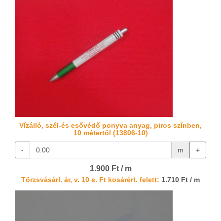
Vízálló, szél-és esővédő ponyva anyag, piros színben,
10 métertől (13806-10)
-
m
+
1.900 Ft / m
Törzsvásárl. ár, v. 10 e. Ft kosárért. felett:
1.710 Ft / m