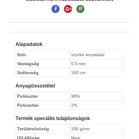
Alapadatok
Szín
szürke árnyalatai
Vastagság
0,3 mm
Szélesség
160 cm
Anyagösszetétel
Poliészter
98%
Poliuretán
2%
Termék speciális tulajdonságok
Területsürüség
190 g/nm
UV-állóság
Nem