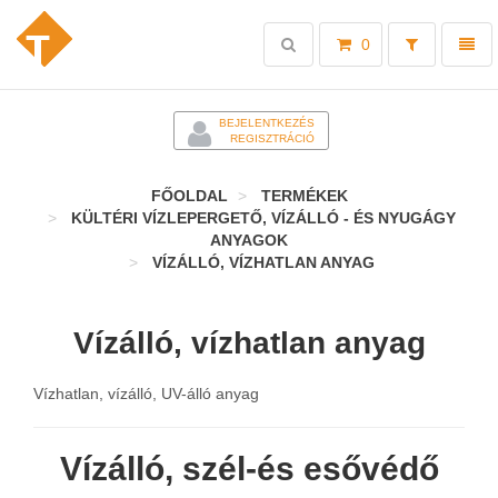
Toggle
Toggl
0
search
naviga
-
BEJELENTKEZÉS
REGISZTRÁCIÓ
FŐOLDAL
TERMÉKEK
KÜLTÉRI VÍZLEPERGETŐ, VÍZÁLLÓ - ÉS NYUGÁGY
ANYAGOK
VÍZÁLLÓ, VÍZHATLAN ANYAG
Vízálló, vízhatlan anyag
Vízhatlan, vízálló, UV-álló anyag
Vízálló, szél-és esővédő