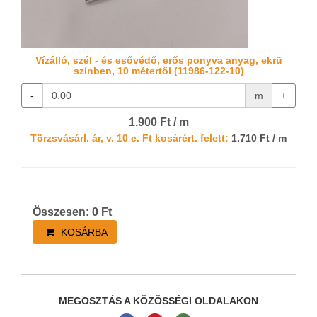
Vízálló, szél - és esővédő, erős ponyva anyag, ekrü
színben, 10 métertől (11986-122-10)
-
m
+
1.900 Ft / m
Törzsvásárl. ár, v. 10 e. Ft kosárért. felett:
1.710 Ft / m
Összesen:
0
Ft
KOSÁRBA
MEGOSZTÁS A KÖZÖSSÉGI OLDALAKON