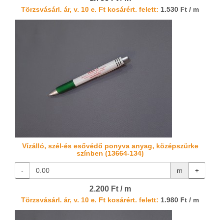
Törzsvásárl. ár, v. 10 e. Ft kosárért. felett:
1.530 Ft / m
Vízálló, szél-és esővédő ponyva anyag, középszürke
színben (13664-134)
-
m
+
2.200 Ft / m
Törzsvásárl. ár, v. 10 e. Ft kosárért. felett:
1.980 Ft / m