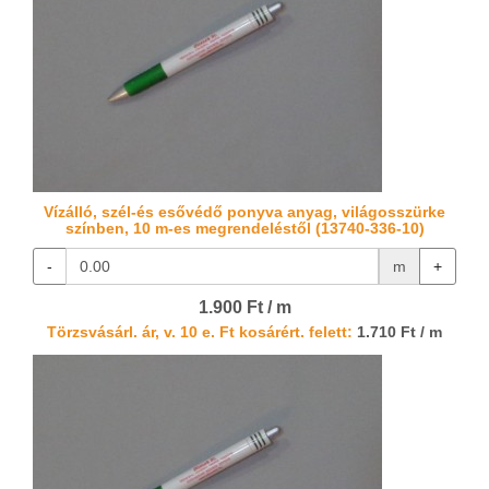
Vízálló, szél-és esővédő ponyva anyag, világosszürke
színben, 10 m-es megrendeléstől (13740-336-10)
-
m
+
1.900 Ft / m
Törzsvásárl. ár, v. 10 e. Ft kosárért. felett:
1.710 Ft / m