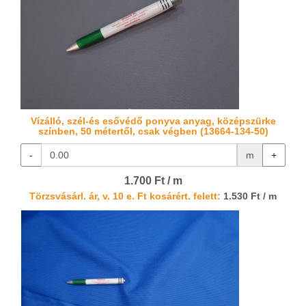
Vízálló, szél-és esővédő ponyva anyag, középszürke
színben, 50 métertől, csak végben (13664-134-50)
-
m
+
1.700 Ft / m
Törzsvásárl. ár, v. 10 e. Ft kosárért. felett:
1.530 Ft / m