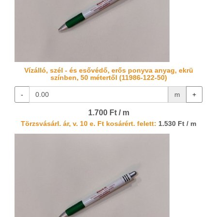
Vízálló, szél - és esővédő, erős ponyva anyag, ekrü
színben, 50 métertől (11986-122-50)
-
m
+
1.700 Ft / m
Törzsvásárl. ár, v. 10 e. Ft kosárért. felett:
1.530 Ft / m