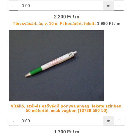
-
m
+
2.200 Ft / m
Törzsvásárl. ár, v. 10 e. Ft kosárért. felett:
1.980 Ft / m
Vízálló, szél-és esővédő ponyva anyag, fekete színben,
50 métertől, csak végben (13739-580-50)
-
m
+
1.700 Ft / m