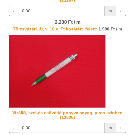
(15297)
-
m
+
2.200 Ft / m
Törzsvásárl. ár, v. 10 e. Ft kosárért. felett:
1.980 Ft / m
Vízálló, szél-és esővédő ponyva anyag, piros színben
(13806)
-
m
+