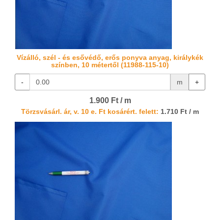
Vízálló, szél - és esővédő, erős ponyva anyag, királykék
színben, 10 métertől (11988-115-10)
-
m
+
1.900 Ft / m
Törzsvásárl. ár, v. 10 e. Ft kosárért. felett:
1.710 Ft / m