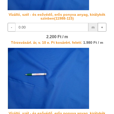
Vízálló, szél - és esővédő, erős ponyva anyag, királykék
színben(11988-115)
-
m
+
2.200 Ft / m
Törzsvásárl. ár, v. 10 e. Ft kosárért. felett:
1.980 Ft / m
Vízálló, szél - és esővédő, erős ponyva anyag, királykék