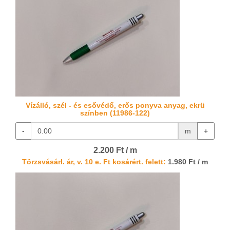
Vízálló, szél - és esővédő, erős ponyva anyag, ekrü
színben (11986-122)
-
m
+
2.200 Ft / m
Törzsvásárl. ár, v. 10 e. Ft kosárért. felett:
1.980 Ft / m