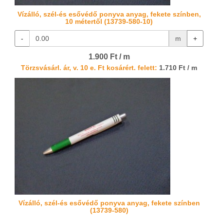
Vízálló, szél-és esővédő ponyva anyag, fekete színben,
10 métertől (13739-580-10)
-
m
+
1.900 Ft / m
Törzsvásárl. ár, v. 10 e. Ft kosárért. felett:
1.710 Ft / m
Vízálló, szél-és esővédő ponyva anyag, fekete színben
(13739-580)