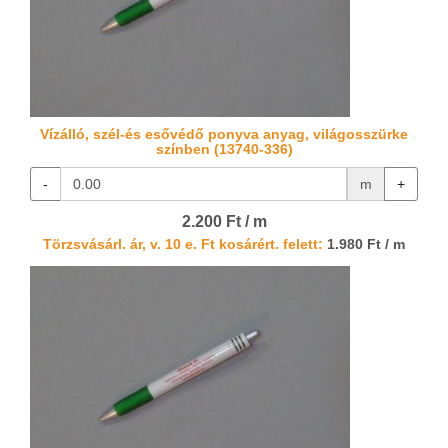
Vízálló, szél-és esővédő ponyva anyag, világosszürke
színben (13740-336)
-
m
+
2.200 Ft / m
Törzsvásárl. ár, v. 10 e. Ft kosárért. felett:
1.980 Ft / m