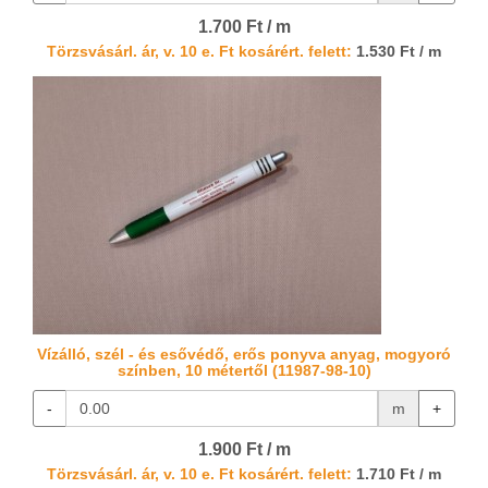
1.700 Ft / m
Törzsvásárl. ár, v. 10 e. Ft kosárért. felett:
1.530 Ft / m
Vízálló, szél - és esővédő, erős ponyva anyag, mogyoró
színben, 10 métertől (11987-98-10)
-
m
+
1.900 Ft / m
Törzsvásárl. ár, v. 10 e. Ft kosárért. felett:
1.710 Ft / m