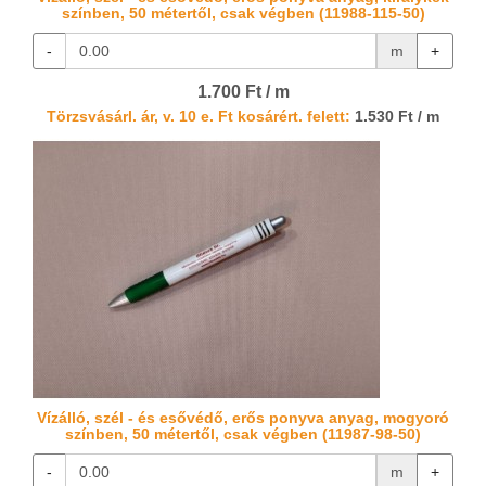
színben, 50 métertől, csak végben (11988-115-50)
-
m
+
1.700 Ft / m
Törzsvásárl. ár, v. 10 e. Ft kosárért. felett:
1.530 Ft / m
Vízálló, szél - és esővédő, erős ponyva anyag, mogyoró
színben, 50 métertől, csak végben (11987-98-50)
-
m
+