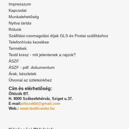
Impresszum
Kapcsolat
Munkalehetőség
Nyitva tartás
Rólunk
Szállítási-csomagolási díjak GLS és Postai szállításhoz
Telefonhívás kezelése
Termékek
Textil kresz - mit jelentenek a rajzok?
ÁSZF
ÁSZF - pdf. dokumentum
Árak, készletek
Útvonal az üzleteinkhez
Cím és elérhetőség:
Öltözék BT.
H. 8000 Székesfehérvár,
Sziget u.37.
E-mail:
oltozekbt@gmail.com
Web.:
www.textilcenter.hu