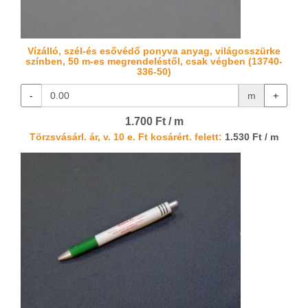
Vízálló, szél-és esővédő ponyva anyag, világosszürke
színben, 50 m-es megrendeléstől, csak végben (13740-
336-50)
-
m
+
1.700 Ft / m
Törzsvásárl. ár, v. 10 e. Ft kosárért. felett:
1.530 Ft / m