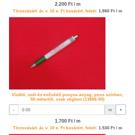
2.200 Ft / m
Törzsvásárl. ár, v. 10 e. Ft kosárért. felett:
1.980 Ft / m
Vízálló, szél-és esővédő ponyva anyag, piros színben,
50 métertől, csak végben (13806-50)
-
m
+
1.700 Ft / m
Törzsvásárl. ár, v. 10 e. Ft kosárért. felett:
1.530 Ft / m