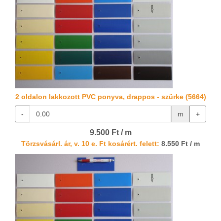
2 oldalon lakkozott PVC ponyva, drappos - szürke (5664)
-
m
+
9.500 Ft / m
Törzsvásárl. ár, v. 10 e. Ft kosárért. felett:
8.550 Ft / m