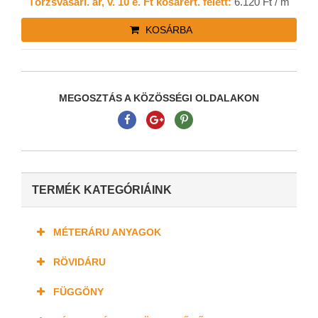
Törzsvásárl. ár, v. 10 e. Ft kosárért. felett:
6.120 Ft / m
KOSÁRBA
MEGOSZTÁS A KÖZÖSSÉGI OLDALAKON
TERMÉK KATEGÓRIÁINK
MÉTERÁRU ANYAGOK
RÖVIDÁRU
FÜGGÖNY