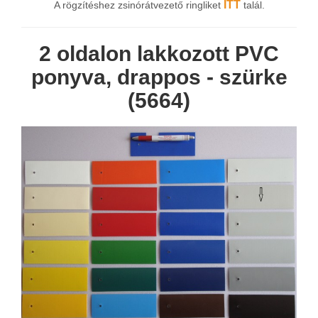
ITT
A rögzítéshez zsinórátvezető ringliket
talál.
2 oldalon lakkozott PVC
ponyva, drappos - szürke
(5664)