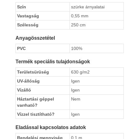
Szín
szürke árnyalatai
Vastagság
0,55 mm
Szélesség
250 cm
Anyagösszetétel
PVC
100%
Termék speciális tulajdonságok
Területsürüség
630 g/m2
UV-állóság
Igen
Vízálló
Igen
Háztartási géppel
Nem
varrható?
Vízzel tisztítható?
Igen
Eladással kapcsolatos adatok
Rendelési mennyiség
0.1 m