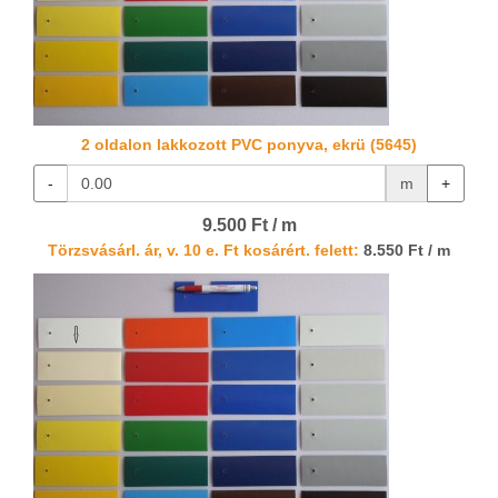
2 oldalon lakkozott PVC ponyva, ekrü (5645)
-
m
+
9.500 Ft / m
Törzsvásárl. ár, v. 10 e. Ft kosárért. felett:
8.550 Ft / m