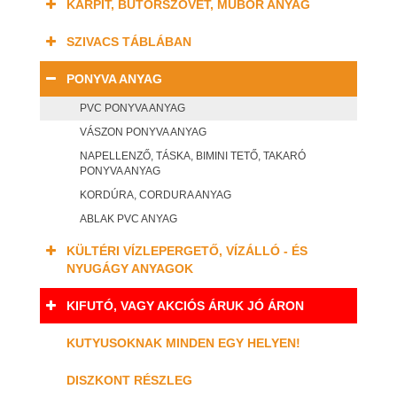
KÁRPIT, BÚTORSZÖVET, MŰBŐR ANYAG
SZIVACS TÁBLÁBAN
PONYVA ANYAG
PVC PONYVA ANYAG
VÁSZON PONYVA ANYAG
NAPELLENZŐ, TÁSKA, BIMINI TETŐ, TAKARÓ
PONYVA ANYAG
KORDÚRA, CORDURA ANYAG
ABLAK PVC ANYAG
KÜLTÉRI VÍZLEPERGETŐ, VÍZÁLLÓ - ÉS
NYUGÁGY ANYAGOK
KIFUTÓ, VAGY AKCIÓS ÁRUK JÓ ÁRON
KUTYUSOKNAK MINDEN EGY HELYEN!
DISZKONT RÉSZLEG