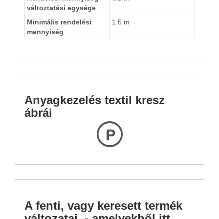
változtatási egysége
Minimális rendelési
1.5 m
mennyiség
Anyagkezelés textil kresz
ábrái
L
A fenti, vagy keresett termék
változatai, - amelyekből itt