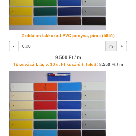
2 oldalon lakkozott PVC ponyva, piros (5651)
-
m
+
9.500 Ft / m
Törzsvásárl. ár, v. 10 e. Ft kosárért. felett:
8.550 Ft / m