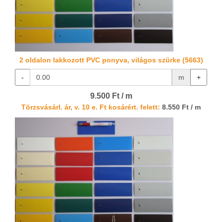
2 oldalon lakkozott PVC ponyva, világos szürke (5663)
-
m
+
9.500 Ft / m
Törzsvásárl. ár, v. 10 e. Ft kosárért. felett:
8.550 Ft / m