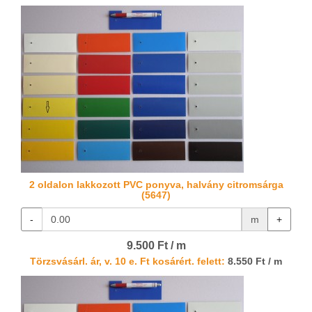
2 oldalon lakkozott PVC ponyva, halvány citromsárga
(5647)
-
m
+
9.500 Ft / m
Törzsvásárl. ár, v. 10 e. Ft kosárért. felett:
8.550 Ft / m