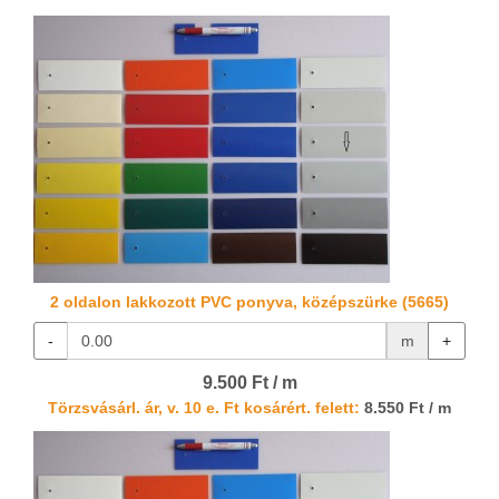
2 oldalon lakkozott PVC ponyva, középszürke (5665)
-
m
+
9.500 Ft / m
Törzsvásárl. ár, v. 10 e. Ft kosárért. felett:
8.550 Ft / m