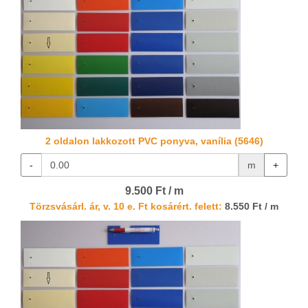
2 oldalon lakkozott PVC ponyva, vanília (5646)
-
m
+
9.500 Ft / m
Törzsvásárl. ár, v. 10 e. Ft kosárért. felett:
8.550 Ft / m