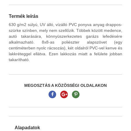
Termék leírás
630 g/m2 súlyú, UV álló, vízálló PVC ponyva anyag drappos-
szürke színben, mely nem szellőzik. Többek között medence,
autó takarására, könnyüszerkezetes garázs lefedésére
alkalmazható. 8x8-as poliészter alapszövet (egy
centiméterben nyolc rácsozás), két oldalról PVC-vel kenve és
lakkréteggel ellátva. Ezen lakkozás miatt a felülete jobban
takarítható.
MEGOSZTÁS A KÖZÖSSÉGI OLDALAKON
Alapadatok