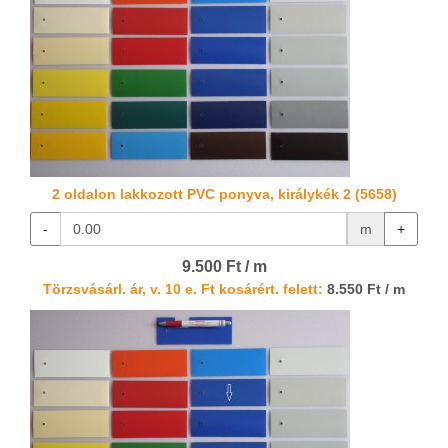
2 oldalon lakkozott PVC ponyva, királykék 2 (5658)
-
m
+
9.500 Ft / m
Törzsvásárl. ár, v. 10 e. Ft kosárért. felett:
8.550 Ft / m