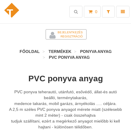
Toggle
Toggl
0
search
naviga
-
BEJELENTKEZÉS
REGISZTRÁCIÓ
FŐOLDAL
TERMÉKEK
PONYVA ANYAG
PVC PONYVA ANYAG
PVC ponyva anyag
PVC ponyva teherautó, utánfutó, esővédő, állat-és autó
beálló, terménytakarás,
medence takarás, mobil garázs, árnyékolás ..... céljára.
A 2,5 m széles PVC ponyva anyagot mérete miatt (szélesebb
mint 2 méter) - csak összehajtva
tudjuk szállítani, ezért a megérkező anyagot mielőbb ki kell
hajtani - különösen télidőben.