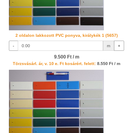
2 oldalon lakkozott PVC ponyva, királykék 1 (5657)
-
m
+
9.500 Ft / m
Törzsvásárl. ár, v. 10 e. Ft kosárért. felett:
8.550 Ft / m