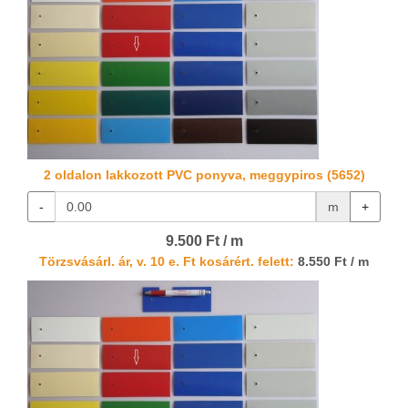
2 oldalon lakkozott PVC ponyva, meggypiros (5652)
-
m
+
9.500 Ft / m
Törzsvásárl. ár, v. 10 e. Ft kosárért. felett:
8.550 Ft / m