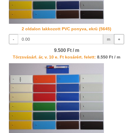
2 oldalon lakkozott PVC ponyva, ekrü (5645)
-
m
+
9.500 Ft / m
Törzsvásárl. ár, v. 10 e. Ft kosárért. felett:
8.550 Ft / m