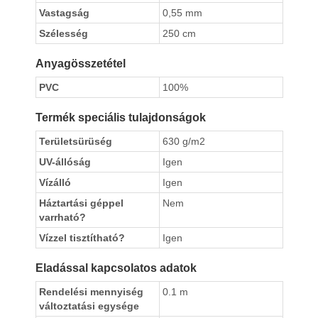
Vastagság
0,55 mm
Szélesség
250 cm
Anyagösszetétel
PVC
100%
Termék speciális tulajdonságok
Területsürüség
630 g/m2
UV-állóság
Igen
Vízálló
Igen
Háztartási géppel
Nem
varrható?
Vízzel tisztítható?
Igen
Eladással kapcsolatos adatok
Rendelési mennyiség
0.1 m
változtatási egysége