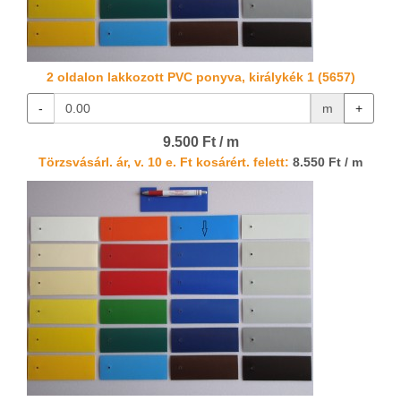
2 oldalon lakkozott PVC ponyva, királykék 1 (5657)
-
m
+
9.500 Ft / m
Törzsvásárl. ár, v. 10 e. Ft kosárért. felett:
8.550 Ft / m