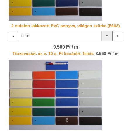
2 oldalon lakkozott PVC ponyva, világos szürke (5663)
-
m
+
9.500 Ft / m
Törzsvásárl. ár, v. 10 e. Ft kosárért. felett:
8.550 Ft / m