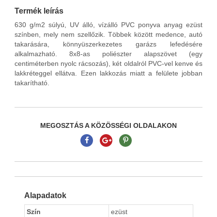
Termék leírás
630 g/m2 súlyú, UV álló, vízálló PVC ponyva anyag ezüst
színben, mely nem szellőzik. Többek között medence, autó
takarására, könnyüszerkezetes garázs lefedésére
alkalmazható. 8x8-as poliészter alapszövet (egy
centiméterben nyolc rácsozás), két oldalról PVC-vel kenve és
lakkréteggel ellátva. Ezen lakkozás miatt a felülete jobban
takarítható.
MEGOSZTÁS A KÖZÖSSÉGI OLDALAKON
Alapadatok
Szín
ezüst