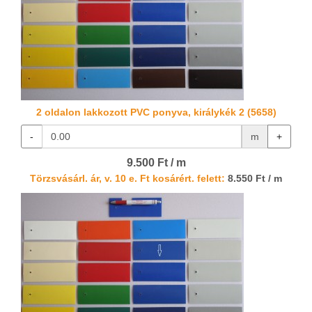
2 oldalon lakkozott PVC ponyva, királykék 2 (5658)
-
m
+
9.500 Ft / m
Törzsvásárl. ár, v. 10 e. Ft kosárért. felett:
8.550 Ft / m