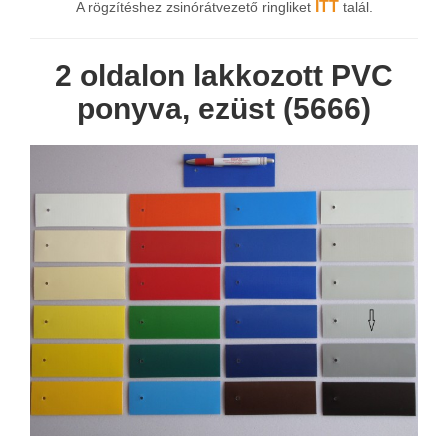
ITT
A rögzítéshez zsinórátvezető ringliket
talál.
2 oldalon lakkozott PVC
ponyva, ezüst (5666)