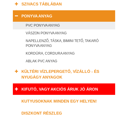
SZIVACS TÁBLÁBAN
PONYVA ANYAG
PVC PONYVA ANYAG
VÁSZON PONYVA ANYAG
NAPELLENZŐ, TÁSKA, BIMINI TETŐ, TAKARÓ
PONYVA ANYAG
KORDÚRA, CORDURA ANYAG
ABLAK PVC ANYAG
KÜLTÉRI VÍZLEPERGETŐ, VÍZÁLLÓ - ÉS
NYUGÁGY ANYAGOK
KIFUTÓ, VAGY AKCIÓS ÁRUK JÓ ÁRON
KUTYUSOKNAK MINDEN EGY HELYEN!
DISZKONT RÉSZLEG