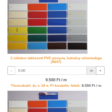
2 oldalon lakkozott PVC ponyva, halvány citromsárga
(5647)
-
m
+
9.500 Ft / m
Törzsvásárl. ár, v. 10 e. Ft kosárért. felett:
8.550 Ft / m