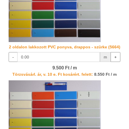
2 oldalon lakkozott PVC ponyva, drappos - szürke (5664)
-
m
+
9.500 Ft / m
Törzsvásárl. ár, v. 10 e. Ft kosárért. felett:
8.550 Ft / m