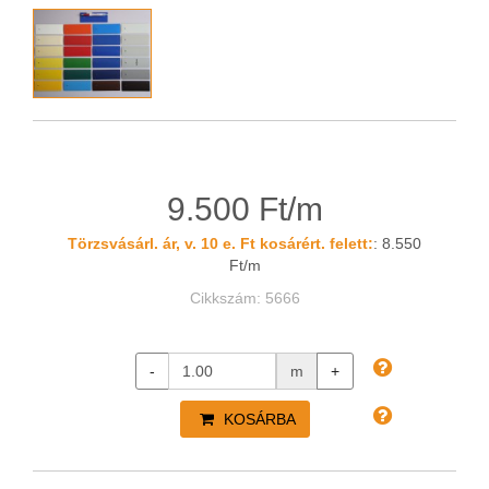
9.500 Ft/m
Törzsvásárl. ár, v. 10 e. Ft kosárért. felett:
: 8.550
Ft/m
Cikkszám: 5666
-
m
+
KOSÁRBA