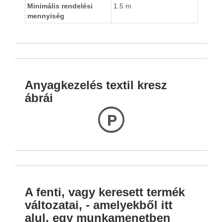
Minimális rendelési
1.5 m
mennyiség
Anyagkezelés textil kresz
ábrái
L
A fenti, vagy keresett termék
változatai, - amelyekből itt
alul, egy munkamenetben