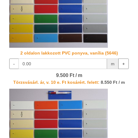
2 oldalon lakkozott PVC ponyva, vanília (5646)
-
m
+
9.500 Ft / m
Törzsvásárl. ár, v. 10 e. Ft kosárért. felett:
8.550 Ft / m