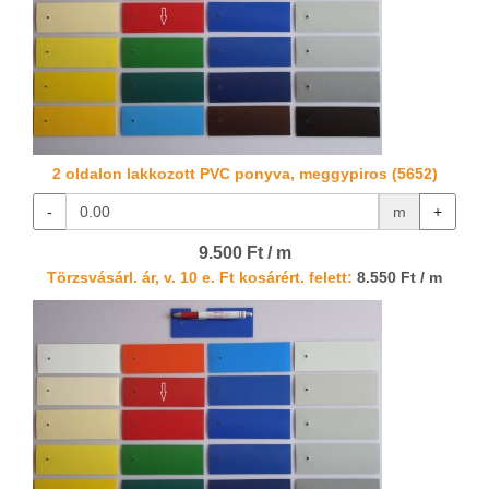
2 oldalon lakkozott PVC ponyva, meggypiros (5652)
-
m
+
9.500 Ft / m
Törzsvásárl. ár, v. 10 e. Ft kosárért. felett:
8.550 Ft / m