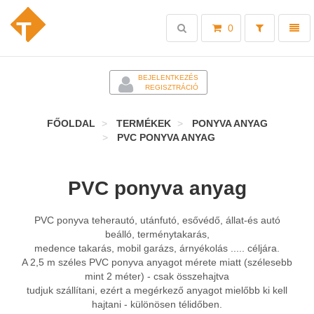
Toggle
Toggl
0
search
naviga
-
BEJELENTKEZÉS
REGISZTRÁCIÓ
FŐOLDAL
TERMÉKEK
PONYVA ANYAG
PVC PONYVA ANYAG
PVC ponyva anyag
PVC ponyva teherautó, utánfutó, esővédő, állat-és autó
beálló, terménytakarás,
medence takarás, mobil garázs, árnyékolás ..... céljára.
A 2,5 m széles PVC ponyva anyagot mérete miatt (szélesebb
mint 2 méter) - csak összehajtva
tudjuk szállítani, ezért a megérkező anyagot mielőbb ki kell
hajtani - különösen télidőben.