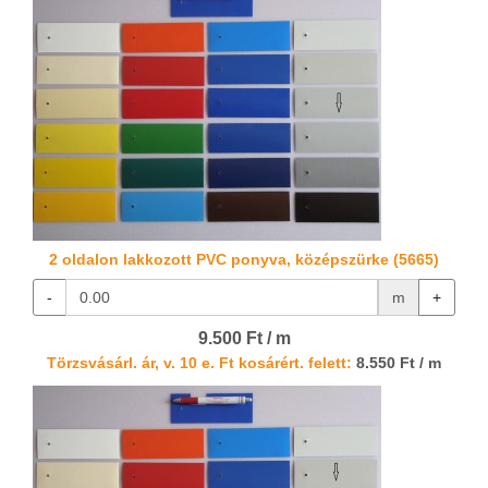
2 oldalon lakkozott PVC ponyva, középszürke (5665)
-
m
+
9.500 Ft / m
Törzsvásárl. ár, v. 10 e. Ft kosárért. felett:
8.550 Ft / m