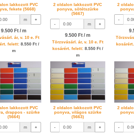
alon lakkozott PVC
2 oldalon lakkozott PVC
2 oldal
yva, fekete (5668)
ponyva, sötétszürke
ponyva
(5667)
m
+
-
-
m
+
9.500 Ft / m
9.
9.500 Ft / m
ásárl. ár, v. 10 e. Ft
Törzsvásá
Törzsvásárl. ár, v. 10 e. Ft
rt. felett:
8.550 Ft /
kosárért.
kosárért. felett:
8.550 Ft /
m
m
alon lakkozott PVC
2 oldalon lakkozott PVC
2 oldal
a, drappos - szürke
ponyva, világos szürke
ponyva
(5664)
(5663)
m
+
-
m
+
-