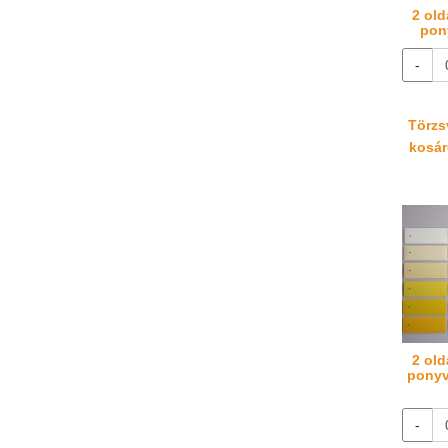
2 old
pon
-
Törzsv
kosáré
2 old
ponyv
-