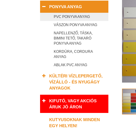
PONYVA ANYAG
PVC PONYVA ANYAG
VÁSZON PONYVA ANYAG
NAPELLENZŐ, TÁSKA,
BIMINI TETŐ, TAKARÓ
PONYVA ANYAG
KORDÚRA, CORDURA
ANYAG
ABLAK PVC ANYAG
KÜLTÉRI VÍZLEPERGETŐ,
VÍZÁLLÓ - ÉS NYUGÁGY
ANYAGOK
KIFUTÓ, VAGY AKCIÓS
ÁRUK JÓ ÁRON
KUTYUSOKNAK MINDEN
EGY HELYEN!