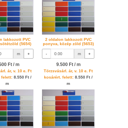
on lakkozott PVC
2 oldalon lakkozott PVC
sötétzöld (5654)
ponyva, közép zöld (5653)
m
+
-
m
+
500 Ft / m
9.500 Ft / m
rl. ár, v. 10 e. Ft
Törzsvásárl. ár, v. 10 e. Ft
 felett:
8.550 Ft /
kosárért. felett:
8.550 Ft /
m
m