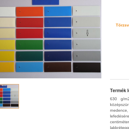
Törzsvá
Termék l
630 g/m2
középszür
medence,
lefedésér
centiméter
lakkréteg