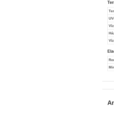
Ter
Te
UV
Víz
Ház
Víz
Ela
Re
Mi
An