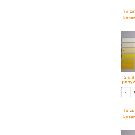
Törzsv
kosáré
2 old
ponyva
-
Törzsv
kosáré