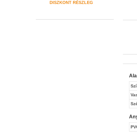
DISZKONT RÉSZLEG
Al
Sz
Va
Sz
Any
PV