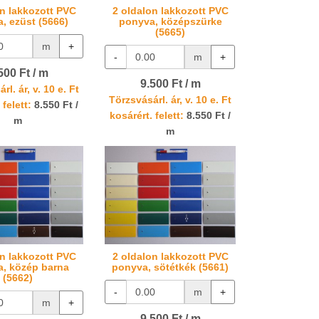
on lakkozott PVC
2 oldalon lakkozott PVC
, ezüst (5666)
ponyva, középszürke
(5665)
m
+
-
m
+
500 Ft / m
9.500 Ft / m
rl. ár, v. 10 e. Ft
Törzsvásárl. ár, v. 10 e. Ft
 felett:
8.550 Ft /
kosárért. felett:
8.550 Ft /
m
m
on lakkozott PVC
2 oldalon lakkozott PVC
, közép barna
ponyva, sötétkék (5661)
(5662)
-
m
+
m
+
9.500 Ft / m