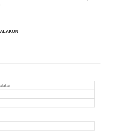
.
DALAKON
alatai