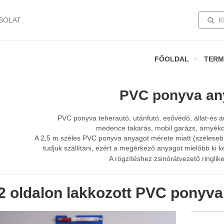
TOGG
SOLAT
K
FŐOLDAL
TERM
PVC ponyva an
PVC ponyva teherautó, utánfutó, esővédő, állat-és a
medence takarás, mobil garázs, árnyékolás
A 2,5 m széles PVC ponyva anyagot mérete miatt (szélesebb
tudjuk szállítani, ezért a megérkező anyagot mielőbb ki ke
A rögzítéshez zsinórátvezető ringlik
2 oldalon lakkozott PVC ponyva