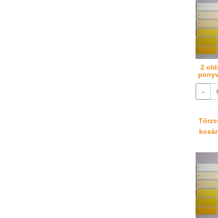
2 old
ponyv
-
Törzsv
kosáré