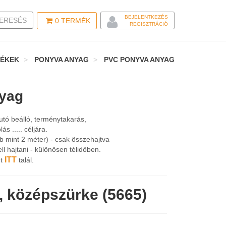
BEJELENTKEZÉS
LE SEARCH
ERESÉS
0
TERMÉK
REGISZTRÁCIÓ
ÉKEK
PONYVA ANYAG
PVC PONYVA ANYAG
yag
utó beálló, terménytakarás,
 ..... céljára.
 mint 2 méter) - csak összehajtva
ll hajtani - különösen télidőben.
ITT
et
talál.
, középszürke (5665)