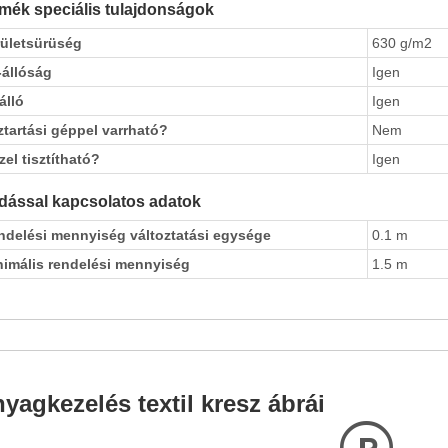
mék speciális tulajdonságok
rületsürüség
630 g/m2
-állóság
Igen
álló
Igen
tartási géppel varrható?
Nem
zel tisztítható?
Igen
dással kapcsolatos adatok
ndelési mennyiség változtatási egysége
0.1 m
nimális rendelési mennyiség
1.5 m
yagkezelés textil kresz ábrái