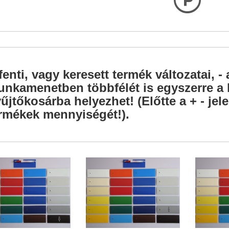
L
fenti, vagy keresett termék változatai, - 
nkamenetben többfélét is egyszerre a l
űjtőkosárba helyezhet! (Előtte a + - je
rmékek mennyiségét!).