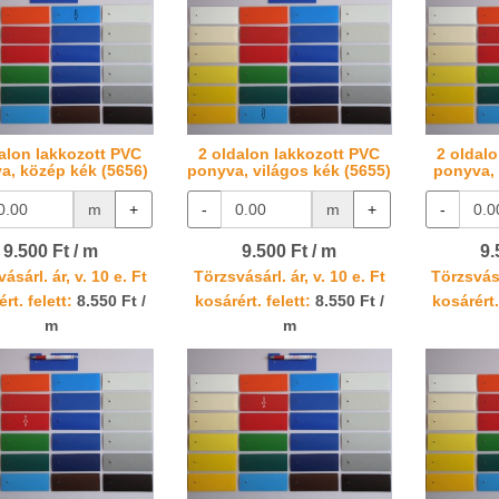
alon lakkozott PVC
2 oldalon lakkozott PVC
2 oldal
a, közép kék (5656)
ponyva, világos kék (5655)
ponyva, 
m
+
-
m
+
-
9.500 Ft / m
9.500 Ft / m
9.
ásárl. ár, v. 10 e. Ft
Törzsvásárl. ár, v. 10 e. Ft
Törzsvásá
rt. felett:
8.550 Ft /
kosárért. felett:
8.550 Ft /
kosárért.
m
m