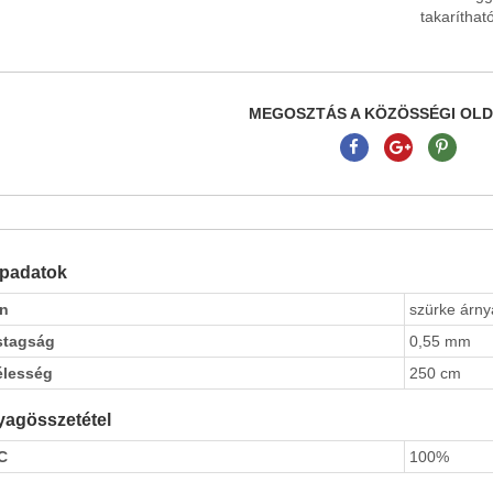
takarítható
MEGOSZTÁS A KÖZÖSSÉGI OL
apadatok
ín
szürke árny
stagság
0,55 mm
élesség
250 cm
agösszetétel
C
100%