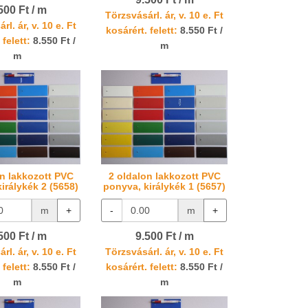
500 Ft / m
Törzsvásárl. ár, v. 10 e. Ft
rl. ár, v. 10 e. Ft
kosárért. felett:
8.550 Ft /
 felett:
8.550 Ft /
m
m
on lakkozott PVC
2 oldalon lakkozott PVC
irálykék 2 (5658)
ponyva, királykék 1 (5657)
m
+
-
m
+
500 Ft / m
9.500 Ft / m
rl. ár, v. 10 e. Ft
Törzsvásárl. ár, v. 10 e. Ft
 felett:
8.550 Ft /
kosárért. felett:
8.550 Ft /
m
m