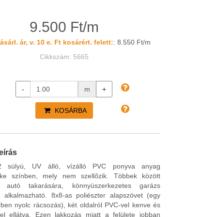
9.500 Ft/m
sárl. ár, v. 10 e. Ft kosárért. felett:
: 8.550 Ft/m
Cikkszám: 5665
-
m
+
KOSÁRBA
eírás
 súlyú, UV álló, vízálló PVC ponyva anyag
ke színben, mely nem szellőzik. Többek között
 autó takarására, könnyüszerkezetes garázs
e alkalmazható. 8x8-as poliészter alapszövet (egy
ben nyolc rácsozás), két oldalról PVC-vel kenve és
gel ellátva. Ezen lakkozás miatt a felülete jobban