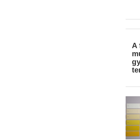
A 
mu
gy
te