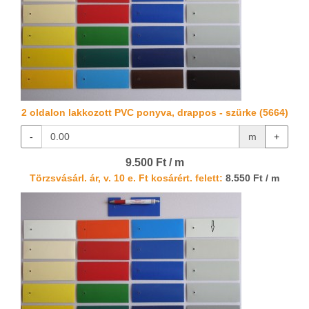
2 oldalon lakkozott PVC ponyva, drappos - szürke (5664)
-
m
+
9.500 Ft / m
Törzsvásárl. ár, v. 10 e. Ft kosárért. felett:
8.550 Ft / m