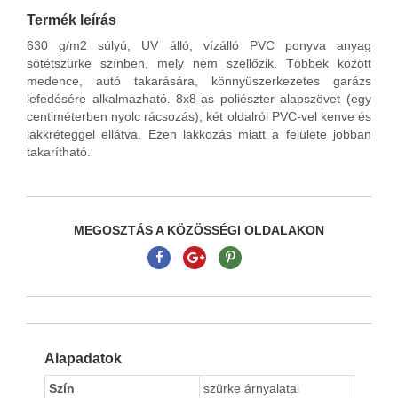
Termék leírás
630 g/m2 súlyú, UV álló, vízálló PVC ponyva anyag
sötétszürke színben, mely nem szellőzik. Többek között
medence, autó takarására, könnyüszerkezetes garázs
lefedésére alkalmazható. 8x8-as poliészter alapszövet (egy
centiméterben nyolc rácsozás), két oldalról PVC-vel kenve és
lakkréteggel ellátva. Ezen lakkozás miatt a felülete jobban
takarítható.
MEGOSZTÁS A KÖZÖSSÉGI OLDALAKON
Alapadatok
Szín
szürke árnyalatai