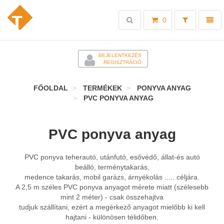
Toggle
Toggl
0
search
naviga
-
BEJELENTKEZÉS
REGISZTRÁCIÓ
FŐOLDAL
TERMÉKEK
PONYVA ANYAG
PVC PONYVA ANYAG
PVC ponyva anyag
PVC ponyva teherautó, utánfutó, esővédő, állat-és autó
beálló, terménytakarás,
medence takarás, mobil garázs, árnyékolás ..... céljára.
A 2,5 m széles PVC ponyva anyagot mérete miatt (szélesebb
mint 2 méter) - csak összehajtva
tudjuk szállítani, ezért a megérkező anyagot mielőbb ki kell
hajtani - különösen télidőben.