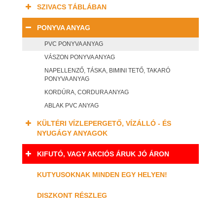
SZIVACS TÁBLÁBAN
PONYVA ANYAG
PVC PONYVA ANYAG
VÁSZON PONYVA ANYAG
NAPELLENZŐ, TÁSKA, BIMINI TETŐ, TAKARÓ
PONYVA ANYAG
KORDÚRA, CORDURA ANYAG
ABLAK PVC ANYAG
KÜLTÉRI VÍZLEPERGETŐ, VÍZÁLLÓ - ÉS
NYUGÁGY ANYAGOK
KIFUTÓ, VAGY AKCIÓS ÁRUK JÓ ÁRON
KUTYUSOKNAK MINDEN EGY HELYEN!
DISZKONT RÉSZLEG