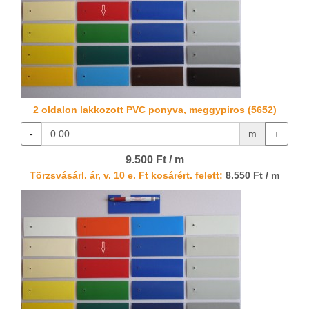
2 oldalon lakkozott PVC ponyva, meggypiros (5652)
-
m
+
9.500 Ft / m
Törzsvásárl. ár, v. 10 e. Ft kosárért. felett:
8.550 Ft / m