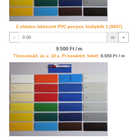
2 oldalon lakkozott PVC ponyva, királykék 1 (5657)
-
m
+
9.500 Ft / m
Törzsvásárl. ár, v. 10 e. Ft kosárért. felett:
8.550 Ft / m