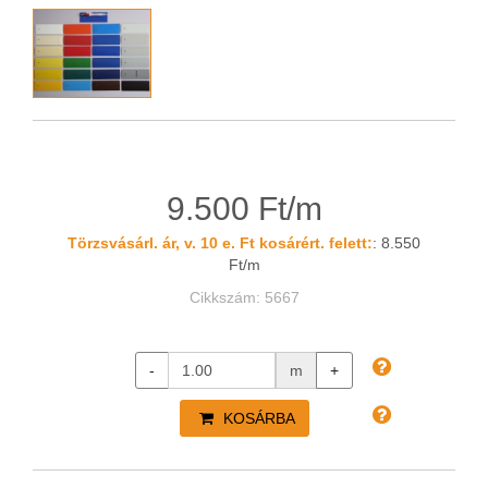
9.500 Ft/m
Törzsvásárl. ár, v. 10 e. Ft kosárért. felett:
: 8.550
Ft/m
Cikkszám: 5667
-
m
+
KOSÁRBA