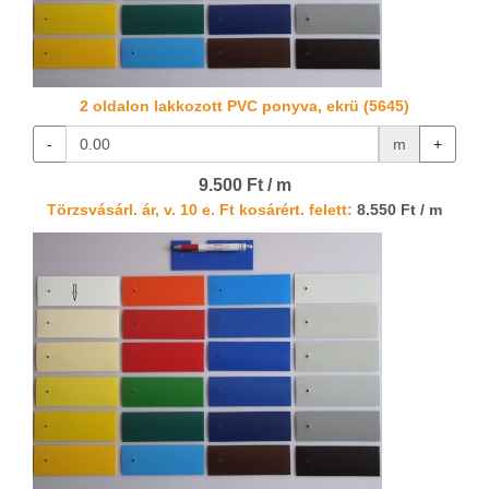
2 oldalon lakkozott PVC ponyva, ekrü (5645)
-
m
+
9.500 Ft / m
Törzsvásárl. ár, v. 10 e. Ft kosárért. felett:
8.550 Ft / m