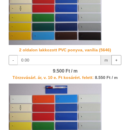
2 oldalon lakkozott PVC ponyva, vanília (5646)
-
m
+
9.500 Ft / m
Törzsvásárl. ár, v. 10 e. Ft kosárért. felett:
8.550 Ft / m