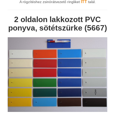
ITT
A rögzítéshez zsinórátvezető ringliket
talál.
2 oldalon lakkozott PVC
ponyva, sötétszürke (5667)