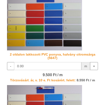
2 oldalon lakkozott PVC ponyva, halvány citromsárga
(5647)
-
m
+
9.500 Ft / m
Törzsvásárl. ár, v. 10 e. Ft kosárért. felett:
8.550 Ft / m