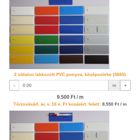
2 oldalon lakkozott PVC ponyva, középszürke (5665)
-
m
+
9.500 Ft / m
Törzsvásárl. ár, v. 10 e. Ft kosárért. felett:
8.550 Ft / m