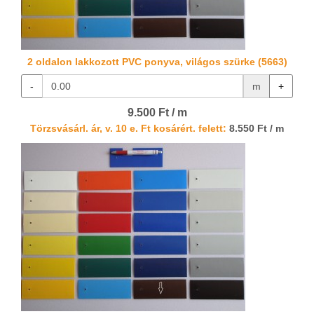
2 oldalon lakkozott PVC ponyva, világos szürke (5663)
-
m
+
9.500 Ft / m
Törzsvásárl. ár, v. 10 e. Ft kosárért. felett:
8.550 Ft / m