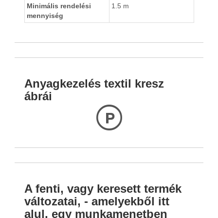
Minimális rendelési
1.5 m
mennyiség
Anyagkezelés textil kresz
ábrái
L
A fenti, vagy keresett termék
változatai, - amelyekből itt
alul, egy munkamenetben