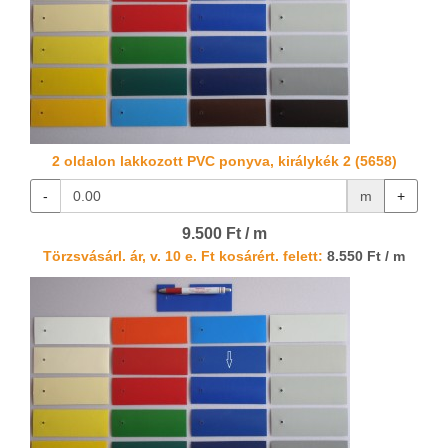
2 oldalon lakkozott PVC ponyva, királykék 2 (5658)
-
m
+
9.500 Ft / m
Törzsvásárl. ár, v. 10 e. Ft kosárért. felett:
8.550 Ft / m