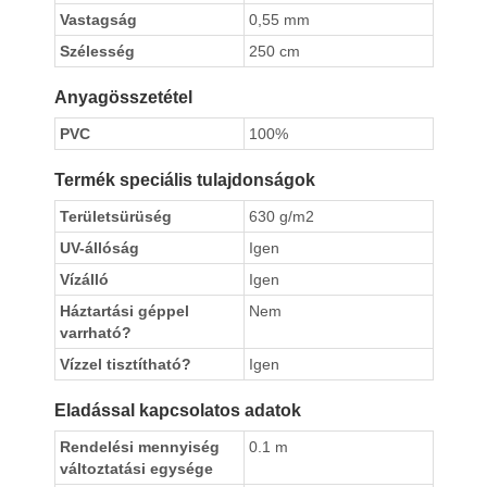
Vastagság
0,55 mm
Szélesség
250 cm
Anyagösszetétel
PVC
100%
Termék speciális tulajdonságok
Területsürüség
630 g/m2
UV-állóság
Igen
Vízálló
Igen
Háztartási géppel
Nem
varrható?
Vízzel tisztítható?
Igen
Eladással kapcsolatos adatok
Rendelési mennyiség
0.1 m
változtatási egysége