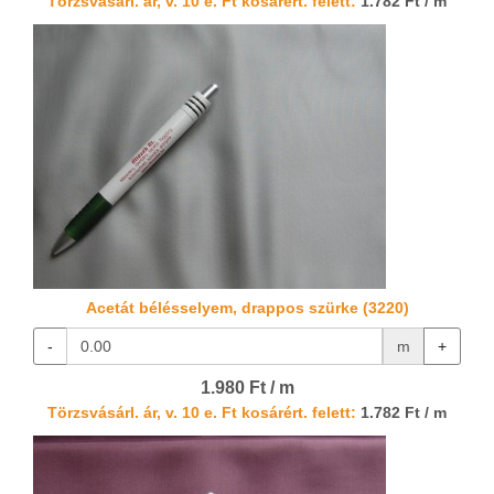
Törzsvásárl. ár, v. 10 e. Ft kosárért. felett:
1.782 Ft / m
Acetát bélésselyem, drappos szürke (3220)
-
m
+
1.980 Ft / m
Törzsvásárl. ár, v. 10 e. Ft kosárért. felett:
1.782 Ft / m