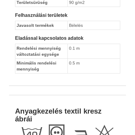
Területsürüség
90 g/m2
Felhasználási területek
Javasolt termékek
Bélelés
Eladással kapcsolatos adatok
Rendelési mennyiség
0.1 m
változtatási egysége
Minimális rendelési
0.5 m
mennyiség
Anyagkezelés textil kresz
ábrái