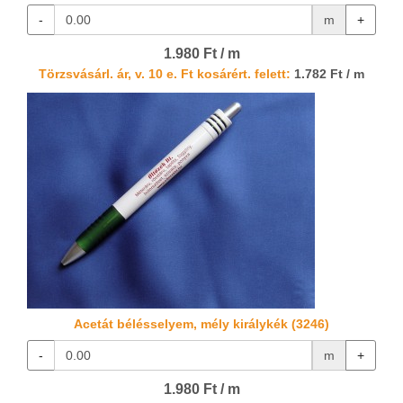
-
m
+
1.980 Ft / m
Törzsvásárl. ár, v. 10 e. Ft kosárért. felett:
1.782 Ft / m
Acetát bélésselyem, mély királykék (3246)
-
m
+
1.980 Ft / m