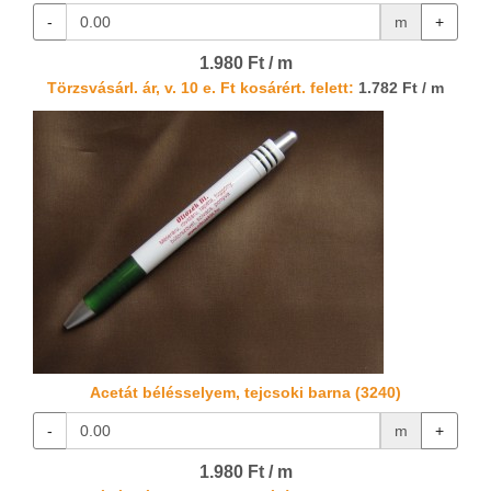
-
m
+
1.980 Ft / m
Törzsvásárl. ár, v. 10 e. Ft kosárért. felett:
1.782 Ft / m
Acetát bélésselyem, tejcsoki barna (3240)
-
m
+
1.980 Ft / m