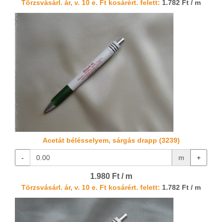
Törzsvásárl. ár, v. 10 e. Ft kosárért. felett:
1.782 Ft / m
Acetát bélésselyem, sárgás drapp (3239)
-
m
+
1.980 Ft / m
Törzsvásárl. ár, v. 10 e. Ft kosárért. felett:
1.782 Ft / m