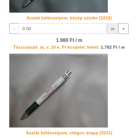
Acetát bélésselyem, közép szürke (3232)
-
m
+
1.980 Ft / m
Törzsvásárl. ár, v. 10 e. Ft kosárért. felett:
1.782 Ft / m
Acetát bélésselyem, világos drapp (3231)