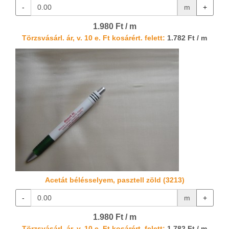
-
m
+
1.980 Ft / m
Törzsvásárl. ár, v. 10 e. Ft kosárért. felett:
1.782 Ft / m
Acetát bélésselyem, pasztell zöld (3213)
-
m
+
1.980 Ft / m
Törzsvásárl. ár, v. 10 e. Ft kosárért. felett:
1.782 Ft / m