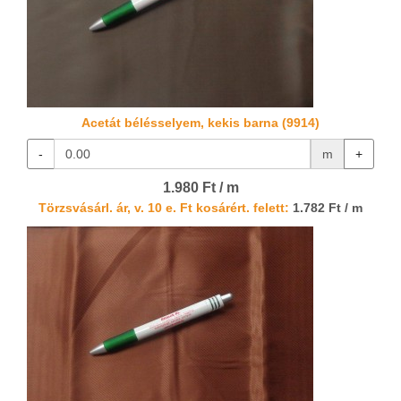
Acetát bélésselyem, kekis barna (9914)
-
m
+
1.980 Ft / m
Törzsvásárl. ár, v. 10 e. Ft kosárért. felett:
1.782 Ft / m