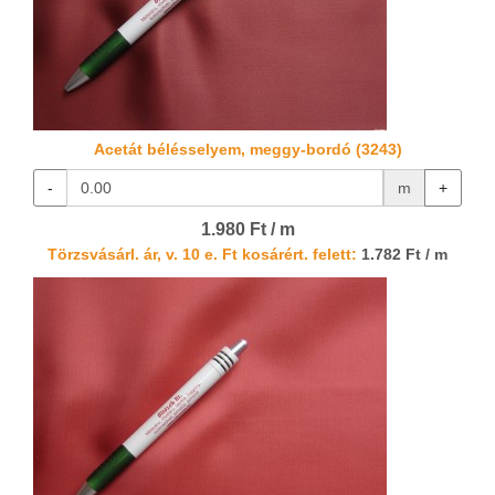
Acetát bélésselyem, meggy-bordó (3243)
-
m
+
1.980 Ft / m
Törzsvásárl. ár, v. 10 e. Ft kosárért. felett:
1.782 Ft / m