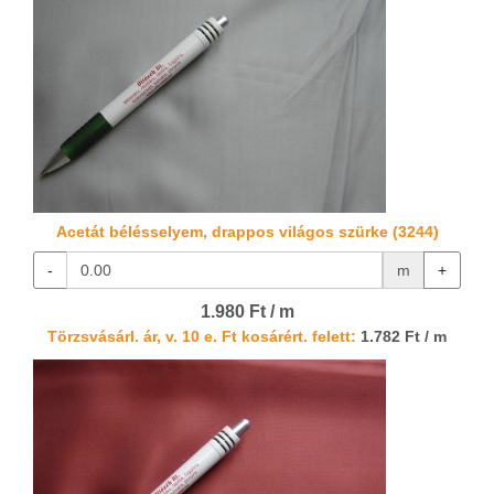
Acetát bélésselyem, drappos világos szürke (3244)
-
m
+
1.980 Ft / m
Törzsvásárl. ár, v. 10 e. Ft kosárért. felett:
1.782 Ft / m