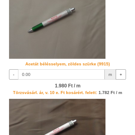
Acetát bélésselyem, zöldes szürke (9915)
-
m
+
1.980 Ft / m
Törzsvásárl. ár, v. 10 e. Ft kosárért. felett:
1.782 Ft / m