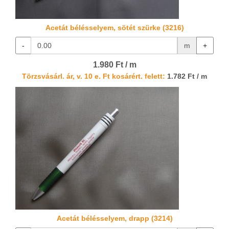
Acetát bélésselyem, sötét szürke (3216)
-
m
+
1.980 Ft / m
Törzsvásárl. ár, v. 10 e. Ft kosárért. felett:
1.782 Ft / m
Acetát bélésselyem, drapp (3214)