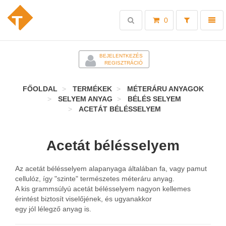
Toggle
Toggl
0
search
naviga
-
BEJELENTKEZÉS
REGISZTRÁCIÓ
FŐOLDAL
TERMÉKEK
MÉTERÁRU ANYAGOK
SELYEM ANYAG
BÉLÉS SELYEM
ACETÁT BÉLÉSSELYEM
Acetát bélésselyem
Az acetát bélésselyem alapanyaga általában fa, vagy pamut
cellulóz, így "szinte" természetes méteráru anyag.
A kis grammsúlyú acetát bélésselyem nagyon kellemes
érintést biztosít viselőjének, és ugyanakkor
egy jól lélegző anyag is.