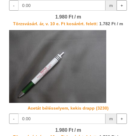
-
m
+
1.980 Ft / m
Törzsvásárl. ár, v. 10 e. Ft kosárért. felett:
1.782 Ft / m
Acetát bélésselyem, kekis drapp (3230)
-
m
+
1.980 Ft / m