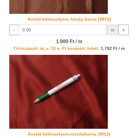
Acetát bélésselyem, közép barna (9913)
-
m
+
1.980 Ft / m
Törzsvásárl. ár, v. 10 e. Ft kosárért. felett:
1.782 Ft / m
Acetát bélésselyem,rozsdabarna (9912)