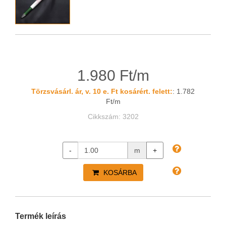
1.980 Ft/m
Törzsvásárl. ár, v. 10 e. Ft kosárért. felett:
: 1.782
Ft/m
Cikkszám: 3202
-
m
+
KOSÁRBA
Termék leírás