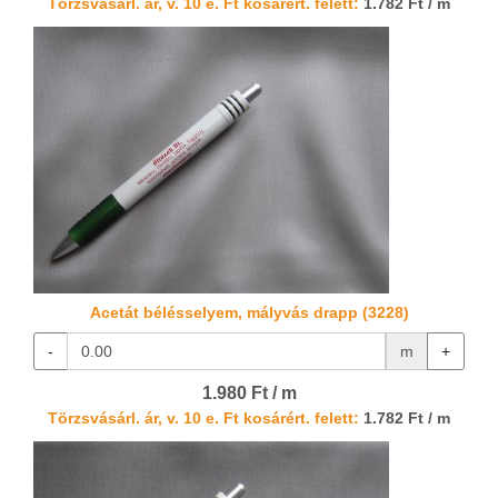
Törzsvásárl. ár, v. 10 e. Ft kosárért. felett:
1.782 Ft / m
Acetát bélésselyem, mályvás drapp (3228)
-
m
+
1.980 Ft / m
Törzsvásárl. ár, v. 10 e. Ft kosárért. felett:
1.782 Ft / m