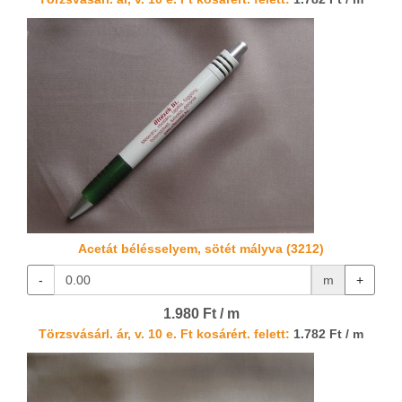
Acetát bélésselyem, sötét mályva (3212)
-
m
+
1.980 Ft / m
Törzsvásárl. ár, v. 10 e. Ft kosárért. felett:
1.782 Ft / m