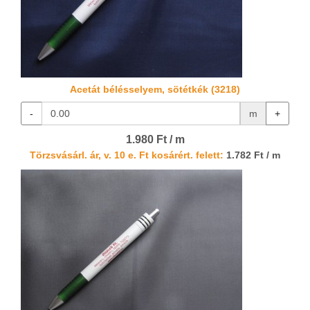
Acetát bélésselyem, sötétkék (3218)
-
m
+
1.980 Ft / m
Törzsvásárl. ár, v. 10 e. Ft kosárért. felett:
1.782 Ft / m