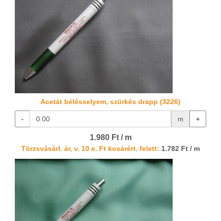
Acetát bélésselyem, szürkés drapp (3226)
-
m
+
1.980 Ft / m
Törzsvásárl. ár, v. 10 e. Ft kosárért. felett:
1.782 Ft / m