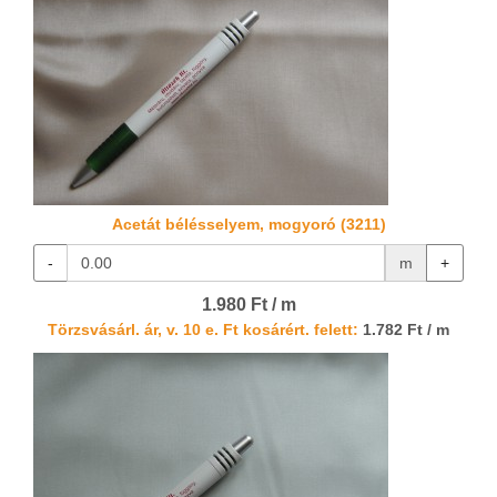
Acetát bélésselyem, mogyoró (3211)
-
m
+
1.980 Ft / m
Törzsvásárl. ár, v. 10 e. Ft kosárért. felett:
1.782 Ft / m