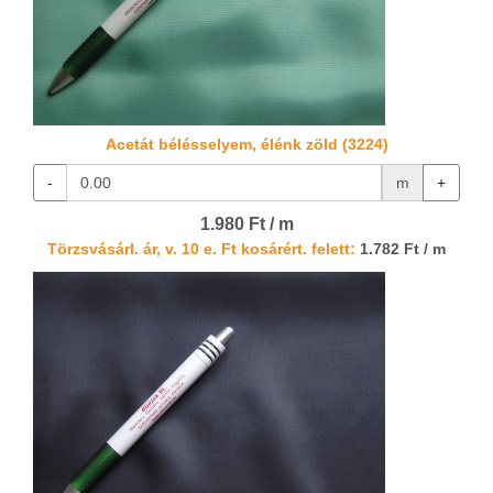
Acetát bélésselyem, élénk zöld (3224)
-
m
+
1.980 Ft / m
Törzsvásárl. ár, v. 10 e. Ft kosárért. felett:
1.782 Ft / m