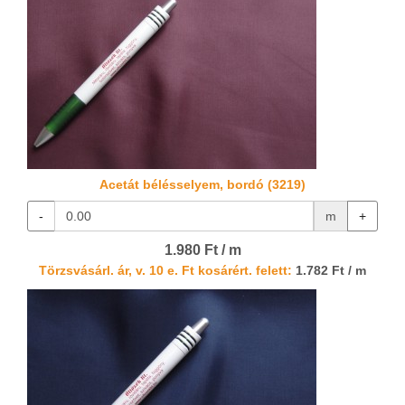
Acetát bélésselyem, bordó (3219)
-
m
+
1.980 Ft / m
Törzsvásárl. ár, v. 10 e. Ft kosárért. felett:
1.782 Ft / m