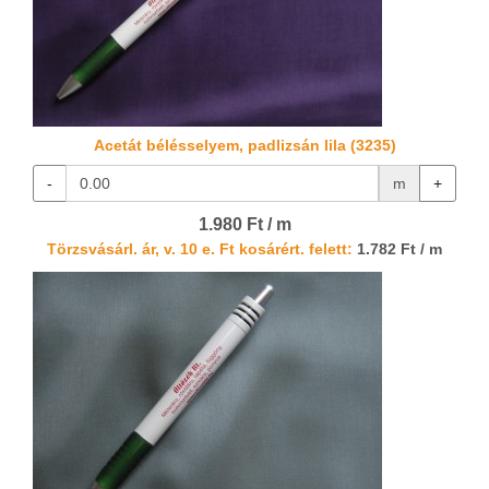
Acetát bélésselyem, padlizsán lila (3235)
-
m
+
1.980 Ft / m
Törzsvásárl. ár, v. 10 e. Ft kosárért. felett:
1.782 Ft / m