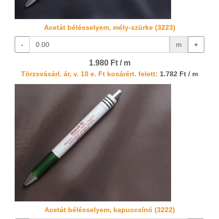
Acetát bélésselyem, mély-szürke (3223)
-
m
+
1.980 Ft / m
Törzsvásárl. ár, v. 10 e. Ft kosárért. felett:
1.782 Ft / m
Acetát bélésselyem, kapuccsínó (3222)