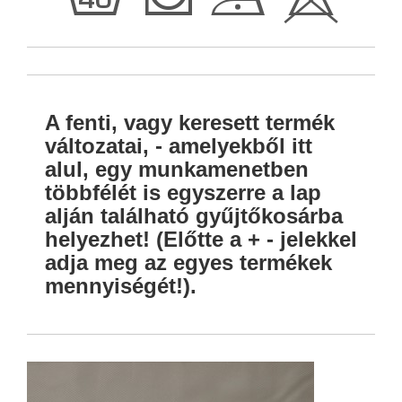
h
T
D
H
A fenti, vagy keresett termék
változatai, - amelyekből itt
alul, egy munkamenetben
többfélét is egyszerre a lap
alján található gyűjtőkosárba
helyezhet! (Előtte a + - jelekkel
adja meg az egyes termékek
mennyiségét!).