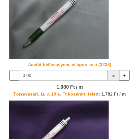
Acetát bélésselyem, világos keki (3238)
-
m
+
1.980 Ft / m
Törzsvásárl. ár, v. 10 e. Ft kosárért. felett:
1.782 Ft / m