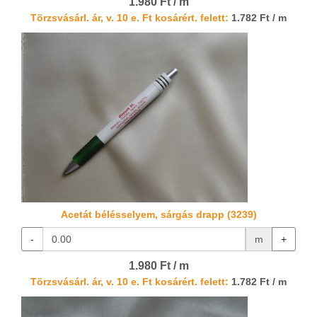
1.980 Ft / m
Törzsvásárl. ár, v. 10 e. Ft kosárért. felett:
1.782 Ft / m
Acetát bélésselyem, sárgás drapp (3239)
-
m
+
1.980 Ft / m
Törzsvásárl. ár, v. 10 e. Ft kosárért. felett:
1.782 Ft / m