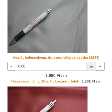
Acetát bélésselyem, drappos világos szürke (3244)
-
m
+
1.980 Ft / m
Törzsvásárl. ár, v. 10 e. Ft kosárért. felett:
1.782 Ft / m