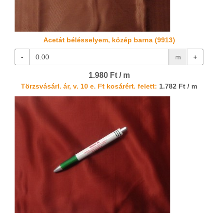
Acetát bélésselyem, közép barna (9913)
-
m
+
1.980 Ft / m
Törzsvásárl. ár, v. 10 e. Ft kosárért. felett:
1.782 Ft / m