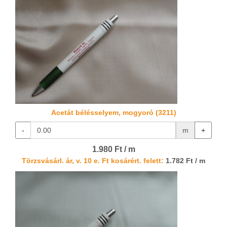
Acetát bélésselyem, mogyoró (3211)
-
m
+
1.980 Ft / m
Törzsvásárl. ár, v. 10 e. Ft kosárért. felett:
1.782 Ft / m