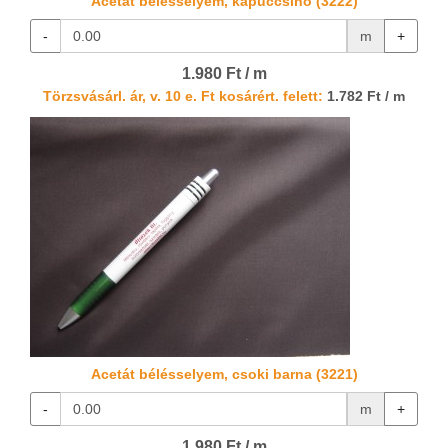
Acetát bélésselyem, kapuccsínó (3222)
-
m
+
1.980 Ft / m
Törzsvásárl. ár, v. 10 e. Ft kosárért. felett:
1.782 Ft / m
Acetát bélésselyem, csoki barna (3221)
-
m
+
1.980 Ft / m