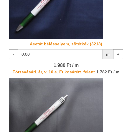
Acetát bélésselyem, sötétkék (3218)
-
m
+
1.980 Ft / m
Törzsvásárl. ár, v. 10 e. Ft kosárért. felett:
1.782 Ft / m