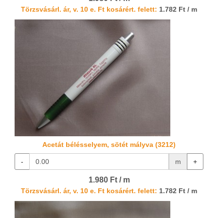
Törzsvásárl. ár, v. 10 e. Ft kosárért. felett:
1.782 Ft / m
Acetát bélésselyem, sötét mályva (3212)
-
m
+
1.980 Ft / m
Törzsvásárl. ár, v. 10 e. Ft kosárért. felett:
1.782 Ft / m