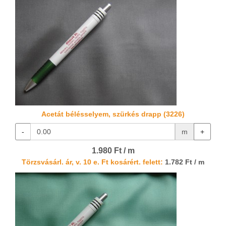
Acetát bélésselyem, szürkés drapp (3226)
-
m
+
1.980 Ft / m
Törzsvásárl. ár, v. 10 e. Ft kosárért. felett:
1.782 Ft / m