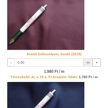
Acetát bélésselyem, bordó (3219)
-
m
+
1.980 Ft / m
Törzsvásárl. ár, v. 10 e. Ft kosárért. felett:
1.782 Ft / m