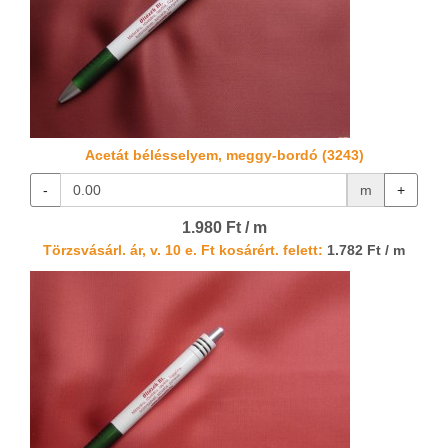
Acetát bélésselyem, meggy-bordó (3243)
-
m
+
1.980 Ft / m
Törzsvásárl. ár, v. 10 e. Ft kosárért. felett:
1.782 Ft / m