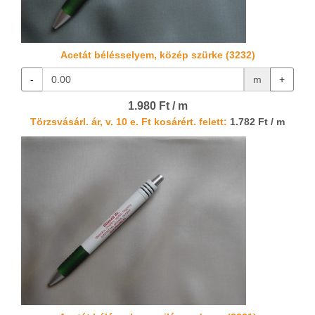
Acetát bélésselyem, közép szürke (3232)
-
m
+
1.980 Ft / m
Törzsvásárl. ár, v. 10 e. Ft kosárért. felett:
1.782 Ft / m