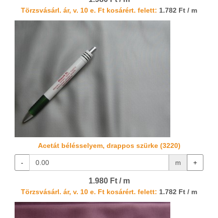
Törzsvásárl. ár, v. 10 e. Ft kosárért. felett:
1.782 Ft / m
Acetát bélésselyem, drappos szürke (3220)
-
m
+
1.980 Ft / m
Törzsvásárl. ár, v. 10 e. Ft kosárért. felett:
1.782 Ft / m