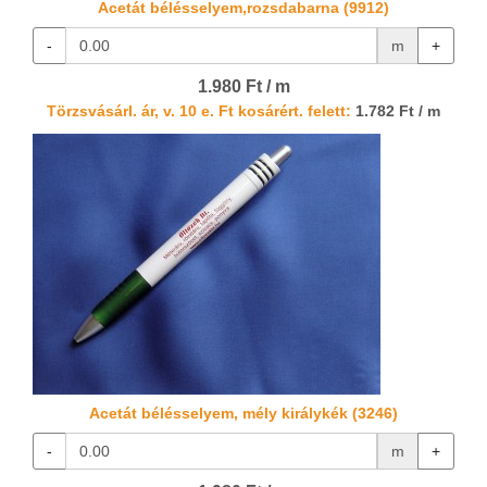
Acetát bélésselyem,rozsdabarna (9912)
-
m
+
1.980 Ft / m
Törzsvásárl. ár, v. 10 e. Ft kosárért. felett:
1.782 Ft / m
Acetát bélésselyem, mély királykék (3246)
-
m
+