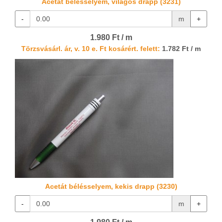
Acetát bélésselyem, világos drapp (3231)
-
m
+
1.980 Ft / m
Törzsvásárl. ár, v. 10 e. Ft kosárért. felett:
1.782 Ft / m
Acetát bélésselyem, kekis drapp (3230)
-
m
+