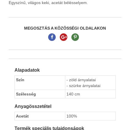
Egyszínű, világos keki, acetát bélésselyem.
MEGOSZTÁS A KÖZÖSSÉGI OLDALAKON
Alapadatok
Szín
- zöld árnyalatai
- szürke árnyalatai
Szélesség
140 cm
Anyagösszetétel
Acetát
100%
Termék speciális tulajdonságok