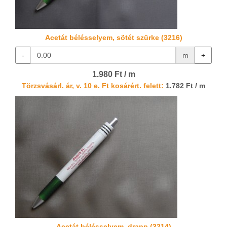
Acetát bélésselyem, sötét szürke (3216)
-
m
+
1.980 Ft / m
Törzsvásárl. ár, v. 10 e. Ft kosárért. felett:
1.782 Ft / m
Acetát bélésselyem, drapp (3214)