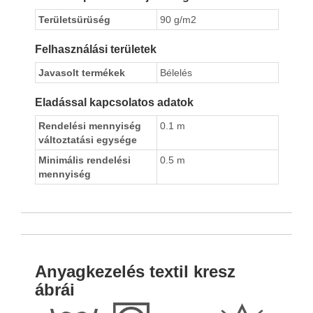
Területsürüség
90 g/m2
Felhasználási területek
Javasolt termékek
Bélelés
Eladással kapcsolatos adatok
Rendelési mennyiség
0.1 m
változtatási egysége
Minimális rendelési
0.5 m
mennyiség
Anyagkezelés textil kresz
ábrái