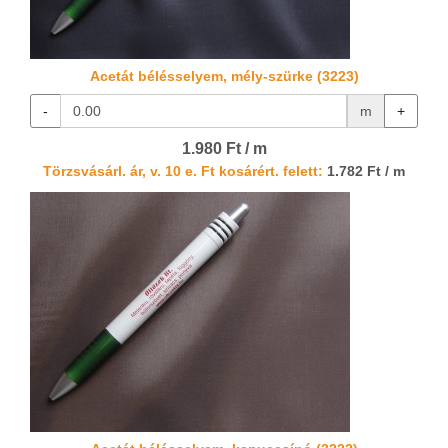
Acetát bélésselyem, mély-szürke (3223)
-
m
+
1.980 Ft / m
Törzsvásárl. ár, v. 10 e. Ft kosárért. felett:
1.782 Ft / m