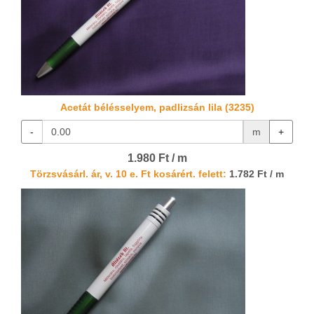
Acetát bélésselyem, padlizsán lila (3235)
-
m
+
1.980 Ft / m
Törzsvásárl. ár, v. 10 e. Ft kosárért. felett:
1.782 Ft / m