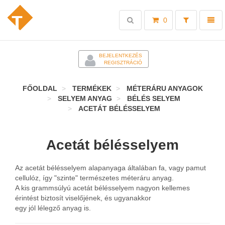
Toggle
Toggl
0
search
naviga
-
BEJELENTKEZÉS
REGISZTRÁCIÓ
FŐOLDAL
TERMÉKEK
MÉTERÁRU ANYAGOK
SELYEM ANYAG
BÉLÉS SELYEM
ACETÁT BÉLÉSSELYEM
Acetát bélésselyem
Az acetát bélésselyem alapanyaga általában fa, vagy pamut
cellulóz, így "szinte" természetes méteráru anyag.
A kis grammsúlyú acetát bélésselyem nagyon kellemes
érintést biztosít viselőjének, és ugyanakkor
egy jól lélegző anyag is.