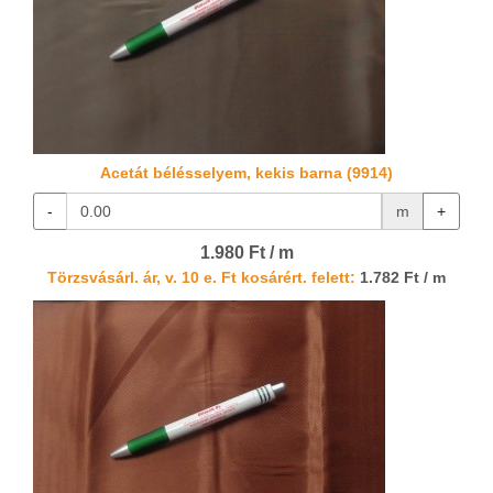
Acetát bélésselyem, kekis barna (9914)
-
m
+
1.980 Ft / m
Törzsvásárl. ár, v. 10 e. Ft kosárért. felett:
1.782 Ft / m