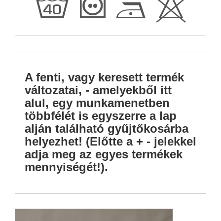
h
T
D
H
A fenti, vagy keresett termék
változatai, - amelyekből itt
alul, egy munkamenetben
többfélét is egyszerre a lap
alján található gyűjtőkosárba
helyezhet! (Előtte a + - jelekkel
adja meg az egyes termékek
mennyiségét!).