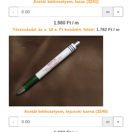
Acetát bélésselyem, lazac (3241)
-
m
+
1.980 Ft / m
Törzsvásárl. ár, v. 10 e. Ft kosárért. felett:
1.782 Ft / m
Acetát bélésselyem, tejcsoki barna (3240)
-
m
+