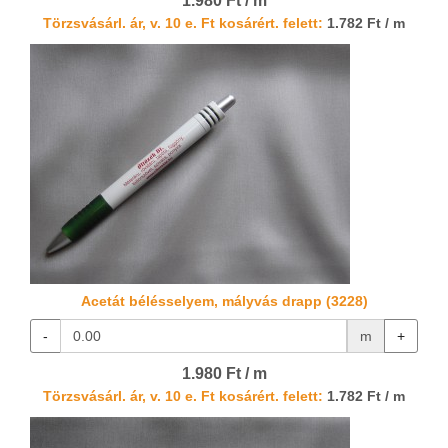
1.980 Ft / m
Törzsvásárl. ár, v. 10 e. Ft kosárért. felett:
1.782 Ft / m
Acetát bélésselyem, mályvás drapp (3228)
-
m
+
1.980 Ft / m
Törzsvásárl. ár, v. 10 e. Ft kosárért. felett:
1.782 Ft / m