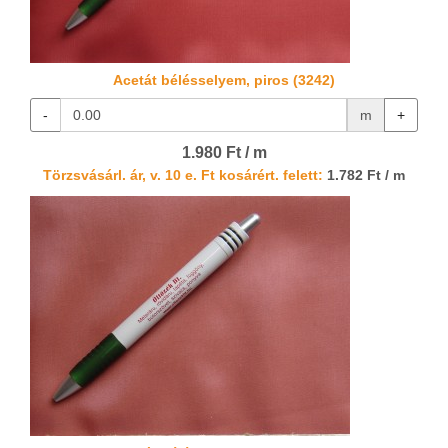
Acetát bélésselyem, piros (3242)
-
m
+
1.980 Ft / m
Törzsvásárl. ár, v. 10 e. Ft kosárért. felett:
1.782 Ft / m