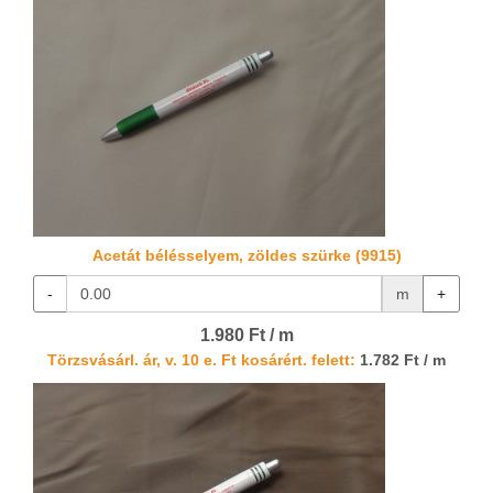
Acetát bélésselyem, zöldes szürke (9915)
-
m
+
1.980 Ft / m
Törzsvásárl. ár, v. 10 e. Ft kosárért. felett:
1.782 Ft / m