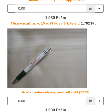
-
m
+
1.980 Ft / m
Törzsvásárl. ár, v. 10 e. Ft kosárért. felett:
1.782 Ft / m
Acetát bélésselyem, pasztell zöld (3213)
-
m
+
1.980 Ft / m