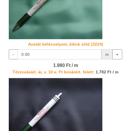
Acetát bélésselyem, élénk zöld (3224)
-
m
+
1.980 Ft / m
Törzsvásárl. ár, v. 10 e. Ft kosárért. felett:
1.782 Ft / m