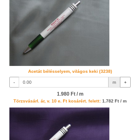
Acetát bélésselyem, világos keki (3238)
-
m
+
1.980 Ft / m
Törzsvásárl. ár, v. 10 e. Ft kosárért. felett:
1.782 Ft / m