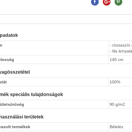
apadatok
ín
- rózsaszín 
- lila árnyala
élesség
140 cm
agösszetétel
etát
100%
mék speciális tulajdonságok
rületsürüség
90 g/m2
használási területek
vasolt termékek
Bélelés