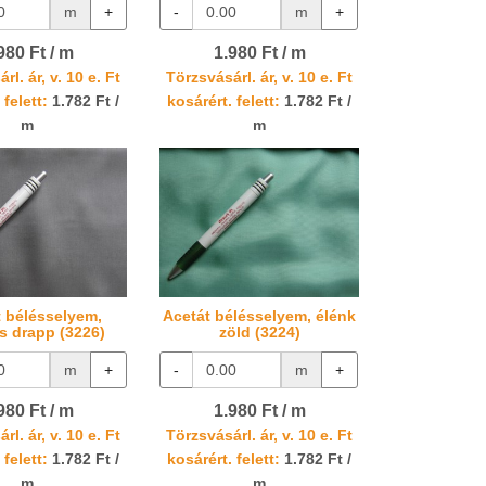
m
+
-
m
+
980 Ft / m
1.980 Ft / m
rl. ár, v. 10 e. Ft
Törzsvásárl. ár, v. 10 e. Ft
 felett:
1.782 Ft /
kosárért. felett:
1.782 Ft /
m
m
t bélésselyem,
Acetát bélésselyem, élénk
s drapp (3226)
zöld (3224)
m
+
-
m
+
980 Ft / m
1.980 Ft / m
rl. ár, v. 10 e. Ft
Törzsvásárl. ár, v. 10 e. Ft
 felett:
1.782 Ft /
kosárért. felett:
1.782 Ft /
m
m