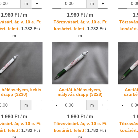
m
+
-
m
+
-
1.980 Ft / m
1.980 Ft / m
1.
ásárl. ár, v. 10 e. Ft
Törzsvásárl. ár, v. 10 e. Ft
Törzsvásá
rt. felett:
1.782 Ft /
kosárért. felett:
1.782 Ft /
kosárért.
m
m
 bélésselyem, kekis
Acetát bélésselyem,
Acetá
drapp (3230)
mályvás drapp (3228)
szürké
m
+
-
m
+
-
1.980 Ft / m
1.980 Ft / m
1.
ásárl. ár, v. 10 e. Ft
Törzsvásárl. ár, v. 10 e. Ft
Törzsvásá
rt. felett:
1.782 Ft /
kosárért. felett:
1.782 Ft /
kosárért.
m
m