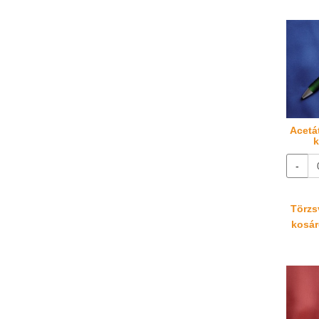
Acetá
k
-
Törzsv
kosáré