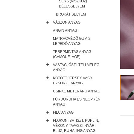
SERS (VISZKÓZ)
BÉLÉSSELYEM
BROKÁT SELYEM
VÁSZON ANYAG
ANGIN ANYAG
MATRACVÉDŐ GUMIS
LEPEDŐ ANYAG
TEREPMINTÁS ANYAG
(CAMOUFLAGE)
VASTAG, ŐSZI, TÉLI MELEG
ANYAG
KÖTÖTT JERSEY VAGY
DZSÖRZÉ ANYAG
CSIPKE MÉTERÁRU ANYAG
FÜRDŐRUHA ÉS NEOPRÉN
ANYAG
FILC ANYAG
FLOKON, BATISZT, PUPLIN,
VÉKONY TAVASZI, NYÁRI
BLÚZ, RUHA, ING ANYAG