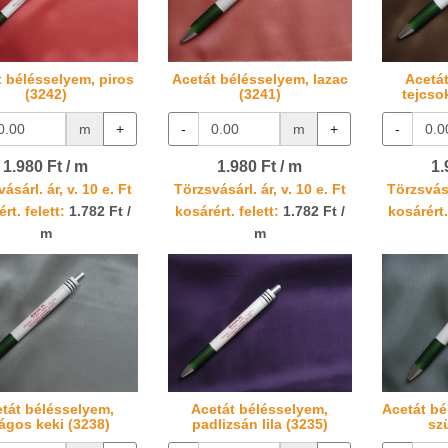
t bélésselyem, piros
Acetát bélésselyem, lazac
Acetá
(3242)
(3241)
tejcso
m
+
-
m
+
-
1.980 Ft / m
1.980 Ft / m
1.
ásárl. ár, v. 10 e. Ft
Törzsvásárl. ár, v. 10 e. Ft
Törzsvásá
rt. felett:
1.782 Ft /
kosárért. felett:
1.782 Ft /
kosárért.
m
m
tát bélésselyem,
Acetát bélésselyem,
Acetát bé
lágos keki (3238)
padlizsán lila (3235)
sz