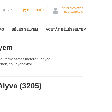
BEJELENTKEZÉS
LE SEARCH
ERESÉS
0
TERMÉK
REGISZTRÁCIÓ
AG
BÉLÉS SELYEM
ACETÁT BÉLÉSSELYEM
lyem
nte" természetes méteráru anyag.
jének, és ugyanakkor
ályva (3205)