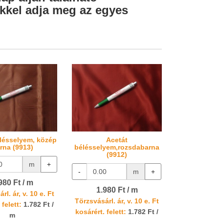
lekkel adja meg az egyes
lésselyem, közép
Acetát
rna (9913)
bélésselyem,rozsdabarna
(9912)
m
+
-
m
+
980 Ft / m
1.980 Ft / m
rl. ár, v. 10 e. Ft
Törzsvásárl. ár, v. 10 e. Ft
 felett:
1.782 Ft /
kosárért. felett:
1.782 Ft /
m