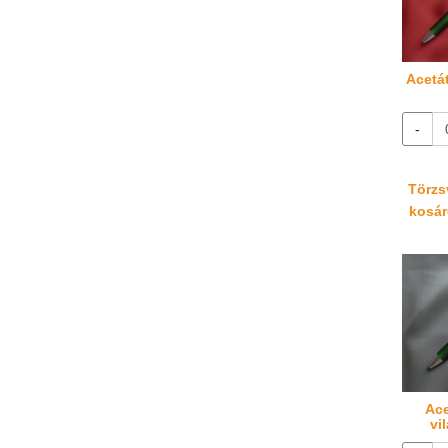
Acetá
-
Törzsv
kosáré
Ace
vi