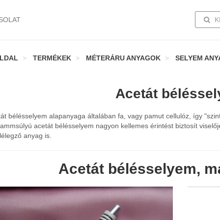
TOGG
SOLAT
K
LDAL
TERMÉKEK
MÉTERÁRU ANYAGOK
SELYEM ANY
Acetát bélésse
át bélésselyem alapanyaga általában fa, vagy pamut cellulóz, így "szi
rammsúlyú acetát bélésselyem nagyon kellemes érintést biztosít viselő
 lélegző anyag is.
Acetát bélésselyem, m