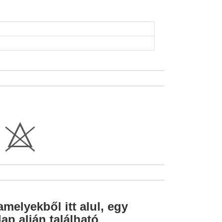
H
amelyekből itt alul, egy
ap alján található