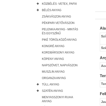
KÖZBÉLÉS -VETEX, PAFIX
BÉLÉS ANYAG
ZSÁKVÁSZON ANYAG
PÉKIPARI VETŐVÁSZON
Al
PELENKA ANYAG - MINTÁS
ÉS EGYSZÍNŰ
Sz
PIKÉ TÖRÖLKÖZŐ ANYAG
KONGRÉ ANYAG
Sz
KORDBÁRSONY ANYAG
Any
KÖPENY ANYAG
NAPSZÖVET, NAPVÁSZON
Ac
MUSZLIN ANYAG
Ter
ORGANZA ANYAG
Te
TÜLL ANYAG
SZATÉN ANYAG
Fel
MENYASSZONYI RUHA
ANYAG
Ja