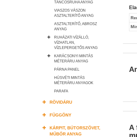
TÁNCOSRUHA ANYAG
Ela
VIASZOS VÁSZON
ASZTALTERÍTŐ ANYAG
Re
ASZTALTERÍTŐ, ABROSZ
Mi
ANYAG
RUHÁZATI VÍZÁLLÓ,
VÍZHATLAN,
VÍZLEPERGETŐS ANYAG
KARÁCSONYI MINTÁS
MÉTERÁRU ANYAG
An
PÁRNA PANEL
HÚSVÉTI MINTÁS
MÉTERÁRU ANYAGOK
PARAFA
RÖVIDÁRU
FÜGGÖNY
A 
KÁRPIT, BÚTORSZÖVET,
mu
MŰBŐR ANYAG