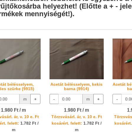
űjtőkosárba helyezhet! (Előtte a + - je
rmékek mennyiségét!).
tát bélésselyem,
Acetát bélésselyem, kekis
Acetát bé
des szürke (9915)
barna (9914)
ba
m
+
-
m
+
-
1.980 Ft / m
1.980 Ft / m
1.
ásárl. ár, v. 10 e. Ft
Törzsvásárl. ár, v. 10 e. Ft
Törzsvásá
rt. felett:
1.782 Ft /
kosárért. felett:
1.782 Ft /
kosárért.
m
m