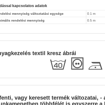
dással kapcsolatos adatok
ndelési mennyiség változtatási egysége
0.1 m
nimális rendelési mennyiség
0.5 m
yagkezelés textil kresz ábrái
h
T
D
fenti, vagy keresett termék változatai, - 
nkamenetben többfélét is egyszerre a l