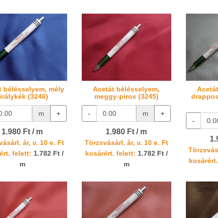
t bélésselyem, mély
Acetát bélésselyem,
Acetá
irálykék (3246)
meggy-piros (3245)
drappos
m
+
-
m
+
-
1.980 Ft / m
1.980 Ft / m
1.
ásárl. ár, v. 10 e. Ft
Törzsvásárl. ár, v. 10 e. Ft
Törzsvásá
rt. felett:
1.782 Ft /
kosárért. felett:
1.782 Ft /
kosárért.
m
m