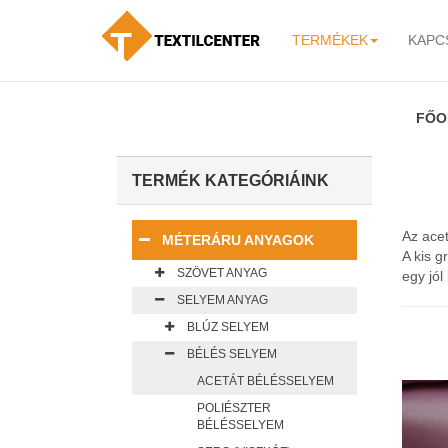
TERMÉKEK
KAPC
-
FŐO
TERMÉK KATEGÓRIÁINK
Az acet
MÉTERÁRU ANYAGOK
A kis g
SZÖVET ANYAG
egy jól
SELYEM ANYAG
BLÚZ SELYEM
BÉLÉS SELYEM
ACETÁT BÉLÉSSELYEM
POLIÉSZTER
BÉLÉSSELYEM