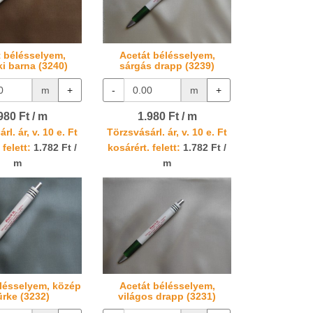
t bélésselyem,
Acetát bélésselyem,
ki barna (3240)
sárgás drapp (3239)
m
+
-
m
+
980 Ft / m
1.980 Ft / m
rl. ár, v. 10 e. Ft
Törzsvásárl. ár, v. 10 e. Ft
 felett:
1.782 Ft /
kosárért. felett:
1.782 Ft /
m
m
lésselyem, közép
Acetát bélésselyem,
ürke (3232)
világos drapp (3231)