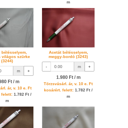
m
t bélésselyem,
Acetát bélésselyem,
 világos szürke
meggy-bordó (3243)
(3244)
-
m
+
m
+
1.980 Ft / m
980 Ft / m
Törzsvásárl. ár, v. 10 e. Ft
rl. ár, v. 10 e. Ft
kosárért. felett:
1.782 Ft /
 felett:
1.782 Ft /
m
m