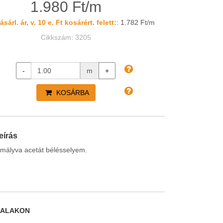
1.980 Ft/m
sárl. ár, v. 10 e. Ft kosárért. felett:
: 1.782 Ft/m
Cikkszám: 3205
-
m
+
KOSÁRBA
eírás
 mályva acetát bélésselyem.
DALAKON