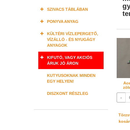
gy
SZIVACS TÁBLÁBAN
te
PONYVA ANYAG
KÜLTÉRI VÍZLEPERGETŐ,
VÍZÁLLÓ - ÉS NYUGÁGY
ANYAGOK
KIFUTÓ, VAGY AKCIÓS
ÁRUK JÓ ÁRON
KUTYUSOKNAK MINDEN
EGY HELYEN!
Ace
zöl
DISZKONT RÉSZLEG
-
Törzsv
kosáré