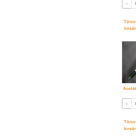
-
Törzsv
kosáré
Acetát
-
Törzsv
kosáré