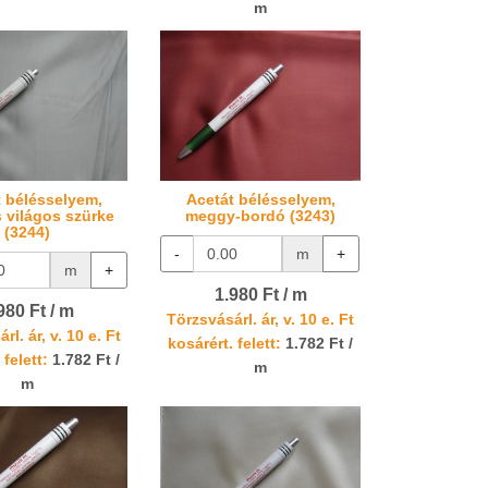
m
t bélésselyem,
Acetát bélésselyem,
 világos szürke
meggy-bordó (3243)
(3244)
-
m
+
m
+
1.980 Ft / m
980 Ft / m
Törzsvásárl. ár, v. 10 e. Ft
rl. ár, v. 10 e. Ft
kosárért. felett:
1.782 Ft /
 felett:
1.782 Ft /
m
m