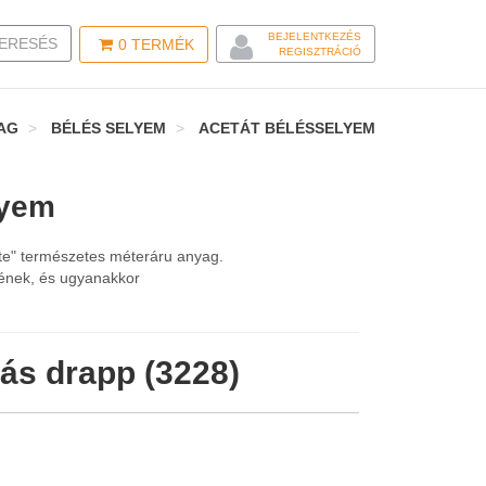
BEJELENTKEZÉS
LE SEARCH
ERESÉS
0
TERMÉK
REGISZTRÁCIÓ
AG
BÉLÉS SELYEM
ACETÁT BÉLÉSSELYEM
lyem
nte" természetes méteráru anyag.
jének, és ugyanakkor
ás drapp (3228)