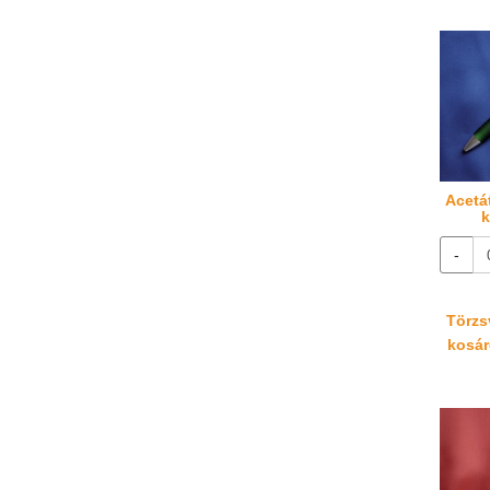
Acetá
k
-
Törzsv
kosáré