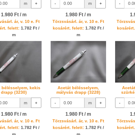
m
+
-
m
+
-
1.980 Ft / m
1.980 Ft / m
1.
ásárl. ár, v. 10 e. Ft
Törzsvásárl. ár, v. 10 e. Ft
Törzsvásá
rt. felett:
1.782 Ft /
kosárért. felett:
1.782 Ft /
kosárért.
m
m
 bélésselyem, kekis
Acetát bélésselyem,
Acetá
drapp (3230)
mályvás drapp (3228)
szürké
m
+
-
m
+
-
1.980 Ft / m
1.980 Ft / m
1.
ásárl. ár, v. 10 e. Ft
Törzsvásárl. ár, v. 10 e. Ft
Törzsvásá
rt. felett:
1.782 Ft /
kosárért. felett:
1.782 Ft /
kosárért.
m
m