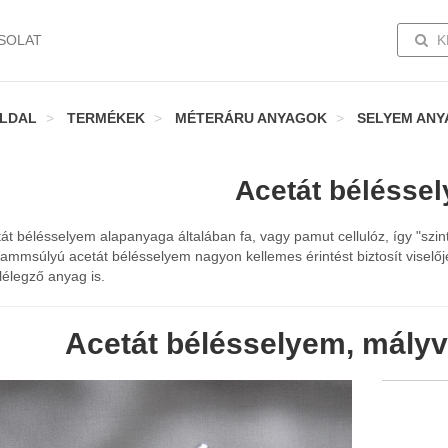
TOGG
SOLAT
K
LDAL
TERMÉKEK
MÉTERÁRU ANYAGOK
SELYEM ANY
Acetát bélésse
át bélésselyem alapanyaga általában fa, vagy pamut cellulóz, így "szi
rammsúlyú acetát bélésselyem nagyon kellemes érintést biztosít viselő
 lélegző anyag is.
Acetát bélésselyem, mályv