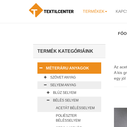
TERMÉKEK
KAPC
-
FŐO
TERMÉK KATEGÓRIÁINK
Az acet
MÉTERÁRU ANYAGOK
A kis g
SZÖVET ANYAG
egy jól
SELYEM ANYAG
BLÚZ SELYEM
BÉLÉS SELYEM
ACETÁT BÉLÉSSELYEM
POLIÉSZTER
BÉLÉSSELYEM