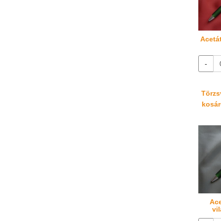
Acetá
-
Törzsv
kosáré
Ace
vi