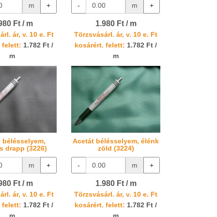
m
+
-
m
+
980 Ft / m
1.980 Ft / m
rl. ár, v. 10 e. Ft
Törzsvásárl. ár, v. 10 e. Ft
 felett:
1.782 Ft /
kosárért. felett:
1.782 Ft /
m
m
t bélésselyem,
Acetát bélésselyem, élénk
s drapp (3226)
zöld (3224)
m
+
-
m
+
980 Ft / m
1.980 Ft / m
rl. ár, v. 10 e. Ft
Törzsvásárl. ár, v. 10 e. Ft
 felett:
1.782 Ft /
kosárért. felett:
1.782 Ft /
m
m