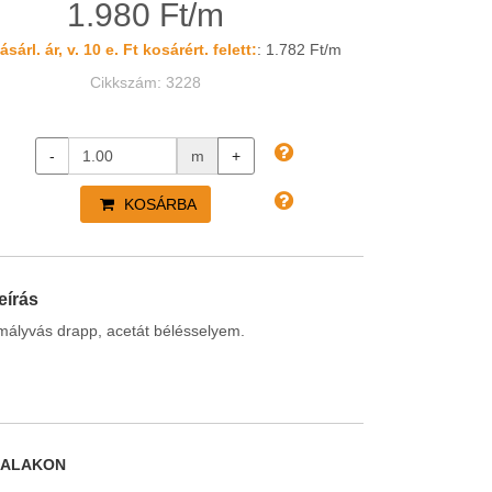
1.980 Ft/m
sárl. ár, v. 10 e. Ft kosárért. felett:
: 1.782 Ft/m
Cikkszám: 3228
-
m
+
KOSÁRBA
eírás
mályvás drapp, acetát bélésselyem.
DALAKON