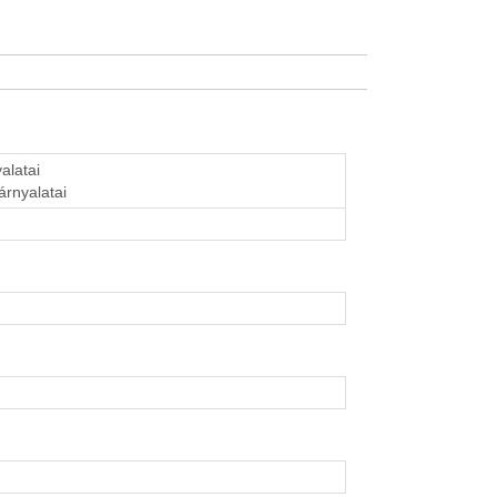
alatai
árnyalatai