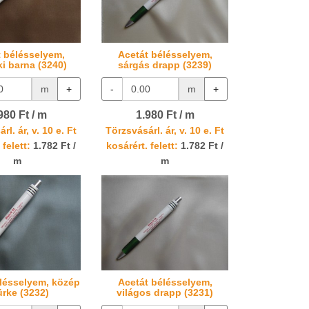
t bélésselyem,
Acetát bélésselyem,
ki barna (3240)
sárgás drapp (3239)
m
+
-
m
+
980 Ft / m
1.980 Ft / m
rl. ár, v. 10 e. Ft
Törzsvásárl. ár, v. 10 e. Ft
 felett:
1.782 Ft /
kosárért. felett:
1.782 Ft /
m
m
lésselyem, közép
Acetát bélésselyem,
ürke (3232)
világos drapp (3231)