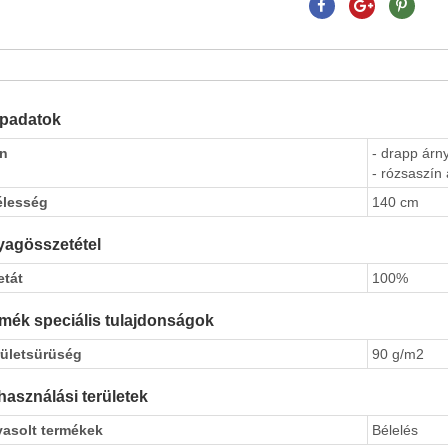
apadatok
ín
- drapp árny
- rózsaszín 
élesség
140 cm
agösszetétel
etát
100%
mék speciális tulajdonságok
rületsürüség
90 g/m2
használási területek
vasolt termékek
Bélelés