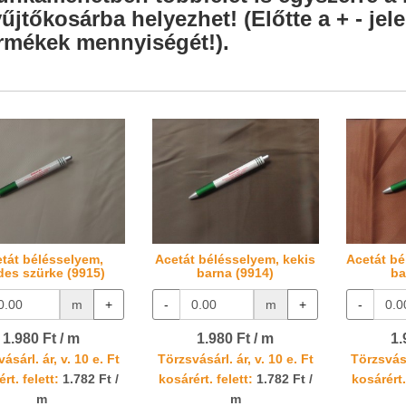
űjtőkosárba helyezhet! (Előtte a + - je
rmékek mennyiségét!).
tát bélésselyem,
Acetát bélésselyem, kekis
Acetát bé
des szürke (9915)
barna (9914)
ba
m
+
-
m
+
-
1.980 Ft / m
1.980 Ft / m
1.
ásárl. ár, v. 10 e. Ft
Törzsvásárl. ár, v. 10 e. Ft
Törzsvásá
rt. felett:
1.782 Ft /
kosárért. felett:
1.782 Ft /
kosárért.
m
m