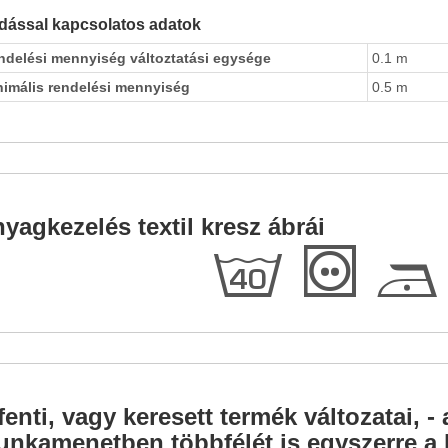
dással kapcsolatos adatok
ndelési mennyiség változtatási egysége
0.1 m
nimális rendelési mennyiség
0.5 m
yagkezelés textil kresz ábrái
h
T
D
fenti, vagy keresett termék változatai, - 
nkamenetben többfélét is egyszerre a l