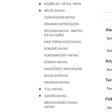
KÖZBÉLÉS -VETEX, PAFIX
BÉLÉS ANYAG
ZSÁKVÁSZON ANYAG
PÉKIPARI VETŐVÁSZON
Al
PELENKA ANYAG - MINTÁS
ÉS EGYSZÍNŰ
Sz
PIKÉ TÖRÖLKÖZŐ ANYAG
KONGRÉ ANYAG
Sz
KORDBÁRSONY ANYAG
Any
KÖPENY ANYAG
NAPSZÖVET, NAPVÁSZON
Ac
MUSZLIN ANYAG
Ter
ORGANZA ANYAG
Te
TÜLL ANYAG
SZATÉN ANYAG
Fel
MENYASSZONYI RUHA
ANYAG
Ja