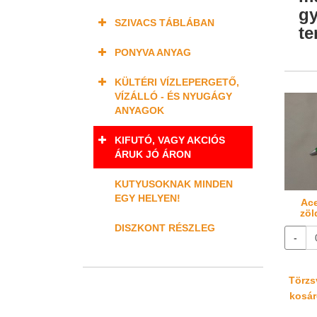
gy
SZIVACS TÁBLÁBAN
te
PONYVA ANYAG
KÜLTÉRI VÍZLEPERGETŐ,
VÍZÁLLÓ - ÉS NYUGÁGY
ANYAGOK
KIFUTÓ, VAGY AKCIÓS
ÁRUK JÓ ÁRON
KUTYUSOKNAK MINDEN
EGY HELYEN!
Ace
zöl
DISZKONT RÉSZLEG
-
Törzsv
kosáré