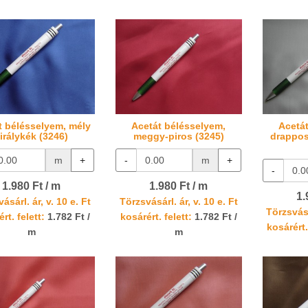
t bélésselyem, mély
Acetát bélésselyem,
Acetá
irálykék (3246)
meggy-piros (3245)
drappos
m
+
-
m
+
-
1.980 Ft / m
1.980 Ft / m
1.
ásárl. ár, v. 10 e. Ft
Törzsvásárl. ár, v. 10 e. Ft
Törzsvásá
rt. felett:
1.782 Ft /
kosárért. felett:
1.782 Ft /
kosárért.
m
m