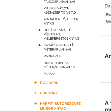
TÁNCOSRUHA ANYAG
Ela
VIASZOS VÁSZON
ASZTALTERÍTŐ ANYAG
Re
ASZTALTERÍTŐ, ABROSZ
Mi
ANYAG
RUHÁZATI VÍZÁLLÓ,
VÍZHATLAN,
VÍZLEPERGETŐS ANYAG
KARÁCSONYI MINTÁS
MÉTERÁRU ANYAG
An
PÁRNA PANEL
HÚSVÉTI MINTÁS
MÉTERÁRU ANYAGOK
PARAFA
RÖVIDÁRU
FÜGGÖNY
A 
KÁRPIT, BÚTORSZÖVET,
mu
MŰBŐR ANYAG