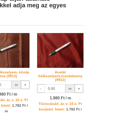
lekkel adja meg az egyes
lésselyem, közép
Acetát
rna (9913)
bélésselyem,rozsdabarna
(9912)
m
+
-
m
+
980 Ft / m
1.980 Ft / m
rl. ár, v. 10 e. Ft
Törzsvásárl. ár, v. 10 e. Ft
 felett:
1.782 Ft /
kosárért. felett:
1.782 Ft /
m