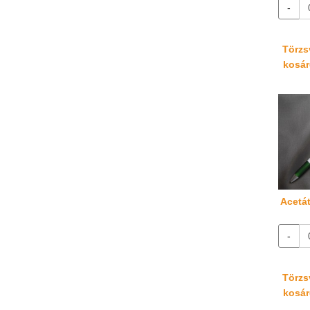
-
Törzsv
kosáré
Acetát
-
Törzsv
kosáré