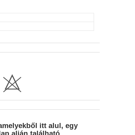
H
amelyekből itt alul, egy
ap alján található