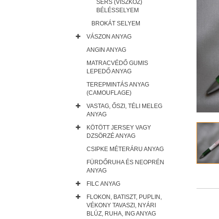
SERS (VISZKÓZ)
BÉLÉSSELYEM
BROKÁT SELYEM
VÁSZON ANYAG
ANGIN ANYAG
MATRACVÉDŐ GUMIS
LEPEDŐ ANYAG
TEREPMINTÁS ANYAG
(CAMOUFLAGE)
VASTAG, ŐSZI, TÉLI MELEG
ANYAG
KÖTÖTT JERSEY VAGY
DZSÖRZÉ ANYAG
CSIPKE MÉTERÁRU ANYAG
FÜRDŐRUHA ÉS NEOPRÉN
ANYAG
FILC ANYAG
FLOKON, BATISZT, PUPLIN,
VÉKONY TAVASZI, NYÁRI
BLÚZ, RUHA, ING ANYAG