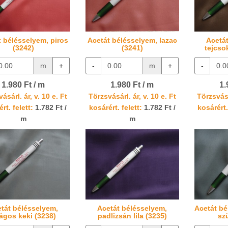
t bélésselyem, piros
Acetát bélésselyem, lazac
Acetá
(3242)
(3241)
tejcso
m
+
-
m
+
-
1.980 Ft / m
1.980 Ft / m
1.
ásárl. ár, v. 10 e. Ft
Törzsvásárl. ár, v. 10 e. Ft
Törzsvásá
rt. felett:
1.782 Ft /
kosárért. felett:
1.782 Ft /
kosárért.
m
m
tát bélésselyem,
Acetát bélésselyem,
Acetát bé
lágos keki (3238)
padlizsán lila (3235)
sz