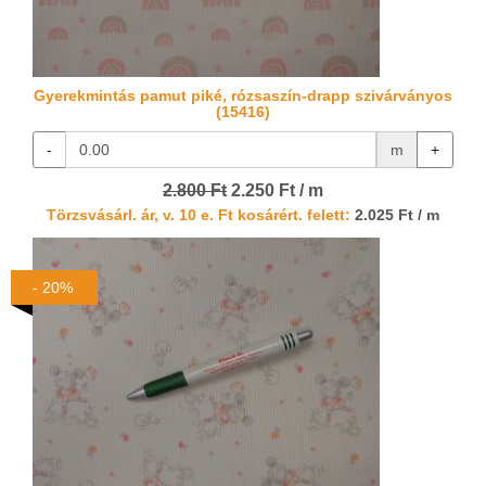
Gyerekmintás pamut piké, rózsaszín-drapp szivárványos
(15416)
-
m
+
2.800 Ft
2.250 Ft / m
Törzsvásárl. ár, v. 10 e. Ft kosárért. felett:
2.025 Ft / m
- 20%