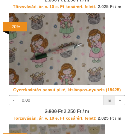
Törzsvásárl. ár, v. 10 e. Ft kosárért. felett:
2.025 Ft / m
- 20%
Gyerekmintás pamut piké, kislányos-nyuszis (15425)
-
m
+
2.800 Ft
2.250 Ft / m
Törzsvásárl. ár, v. 10 e. Ft kosárért. felett:
2.025 Ft / m