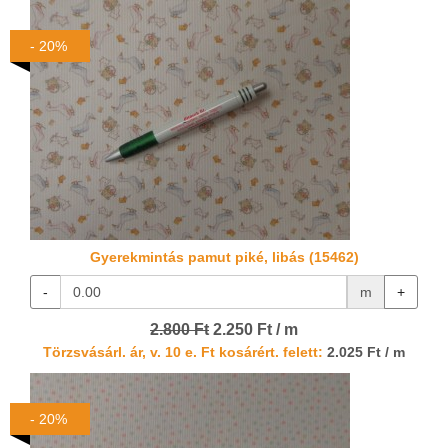
- 20%
Gyerekmintás pamut piké, libás (15462)
-
m
+
2.800 Ft
2.250 Ft / m
Törzsvásárl. ár, v. 10 e. Ft kosárért. felett:
2.025 Ft / m
- 20%