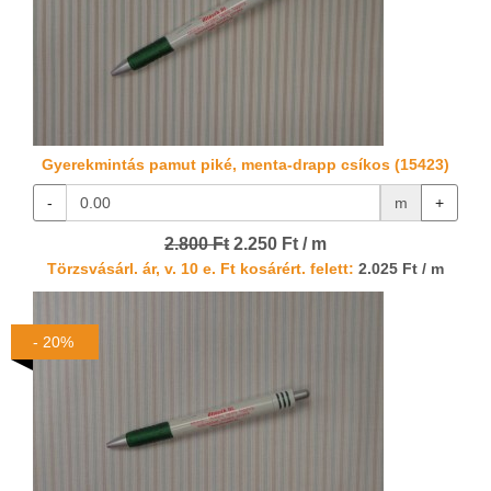
Gyerekmintás pamut piké, menta-drapp csíkos (15423)
-
m
+
2.800 Ft
2.250 Ft / m
Törzsvásárl. ár, v. 10 e. Ft kosárért. felett:
2.025 Ft / m
- 20%