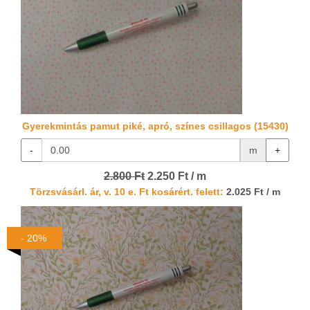
Gyerekmintás pamut piké, apró, színes csillagos (15430)
-
m
+
2.800 Ft
2.250 Ft / m
Törzsvásárl. ár, v. 10 e. Ft kosárért. felett:
2.025 Ft / m
- 20%