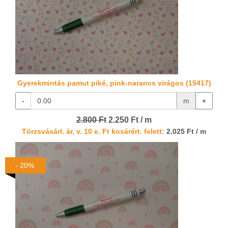
Gyerekmintás pamut piké, pink-narancs virágos (15417)
-
m
+
2.800 Ft
2.250 Ft / m
Törzsvásárl. ár, v. 10 e. Ft kosárért. felett:
2.025 Ft / m
- 20%