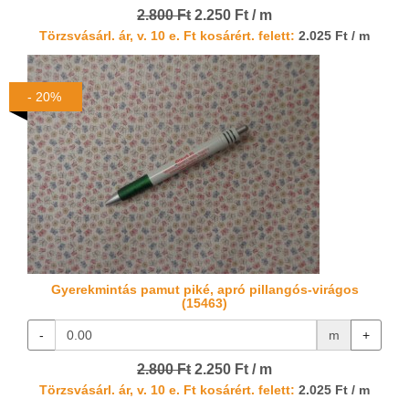
2.800 Ft
2.250 Ft / m
Törzsvásárl. ár, v. 10 e. Ft kosárért. felett:
2.025 Ft / m
- 20%
Gyerekmintás pamut piké, apró pillangós-virágos
(15463)
-
m
+
2.800 Ft
2.250 Ft / m
Törzsvásárl. ár, v. 10 e. Ft kosárért. felett:
2.025 Ft / m