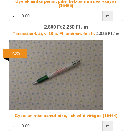
Gyerekmintás pamut piké, kék-barna szivárványos
(15465)
-
m
+
2.800 Ft
2.250 Ft / m
Törzsvásárl. ár, v. 10 e. Ft kosárért. felett:
2.025 Ft / m
- 20%
Gyerekmintás pamut piké, kék-zöld virágos (15464)
-
m
+