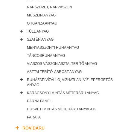
NAPSZÖVET, NAPVÁSZON
MUSZLIN ANYAG
ORGANZA ANYAG
TÜLL ANYAG
SZATÉN ANYAG
MENYASSZONYI RUHA ANYAG
TÁNCOSRUHA ANYAG
VIASZOS VÁSZON ASZTALTERÍTŐ ANYAG
ASZTALTERÍTŐ, ABROSZ ANYAG
RUHÁZATI VÍZÁLLÓ, VÍZHATLAN, VÍZLEPERGETŐS
ANYAG
KARÁCSONYI MINTÁS MÉTERÁRU ANYAG
PÁRNA PANEL
HÚSVÉTI MINTÁS MÉTERÁRU ANYAGOK
PARAFA
RÖVIDÁRU