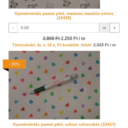
Gyerekmintás pamut piké, madaras-mackós-szíves
(15428)
-
m
+
2.800 Ft
2.250 Ft / m
Törzsvásárl. ár, v. 10 e. Ft kosárért. felett:
2.025 Ft / m
- 20%
Gyerekmintás pamut piké, színes szívecskés (15427)