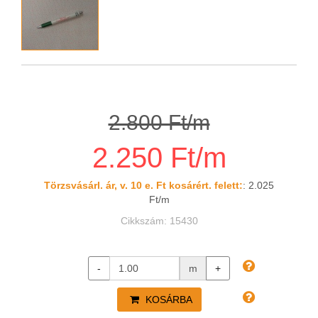
2.800 Ft/m
2.250 Ft/m
Törzsvásárl. ár, v. 10 e. Ft kosárért. felett:
: 2.025
Ft/m
Cikkszám: 15430
-
m
+
KOSÁRBA