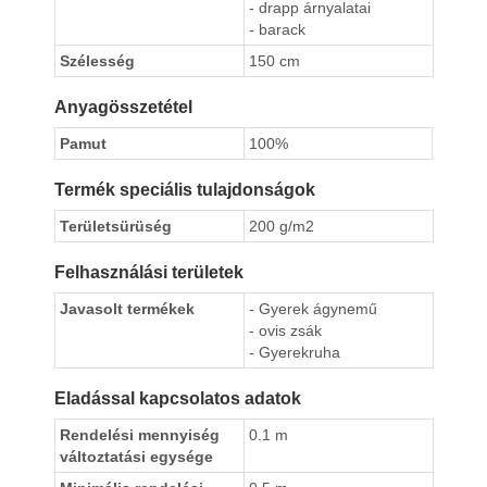
- drapp árnyalatai
- barack
Szélesség
150 cm
Anyagösszetétel
Pamut
100%
Termék speciális tulajdonságok
Területsürüség
200 g/m2
Felhasználási területek
Javasolt termékek
- Gyerek ágynemű
- ovis zsák
- Gyerekruha
Eladással kapcsolatos adatok
Rendelési mennyiség
0.1 m
változtatási egysége