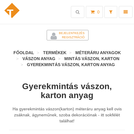
Toggle
Toggl
0
search
naviga
-
BEJELENTKEZÉS
REGISZTRÁCIÓ
FŐOLDAL
TERMÉKEK
MÉTERÁRU ANYAGOK
VÁSZON ANYAG
MINTÁS VÁSZON, KARTON
GYEREKMINTÁS VÁSZON, KARTON ANYAG
Gyerekmintás vászon,
karton anyag
Ha gyerekmintás vászon(karton) méteráru anyag kell ovis
zsáknak, ágyneműnek, szoba dekorációnak - itt sokfélét
találhat!