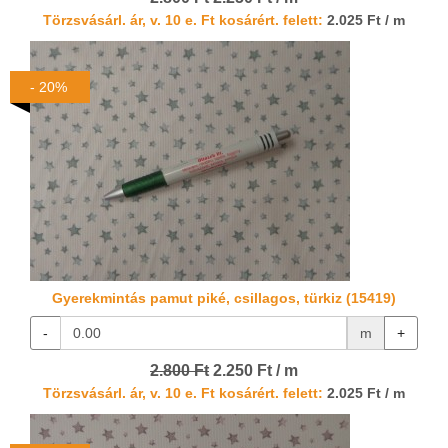
Törzsvásárl. ár, v. 10 e. Ft kosárért. felett:
2.025 Ft / m
- 20%
Gyerekmintás pamut piké, csillagos, türkiz (15419)
-
m
+
2.800 Ft
2.250 Ft / m
Törzsvásárl. ár, v. 10 e. Ft kosárért. felett:
2.025 Ft / m