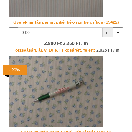
Gyerekmintás pamut piké, kék-szürke csíkos (15422)
-
m
+
2.800 Ft
2.250 Ft / m
Törzsvásárl. ár, v. 10 e. Ft kosárért. felett:
2.025 Ft / m
- 20%