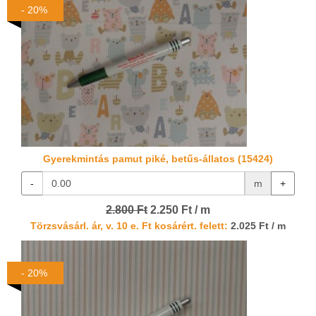
- 20%
Gyerekmintás pamut piké, betűs-állatos (15424)
-
m
+
2.800 Ft
2.250 Ft / m
Törzsvásárl. ár, v. 10 e. Ft kosárért. felett:
2.025 Ft / m
- 20%