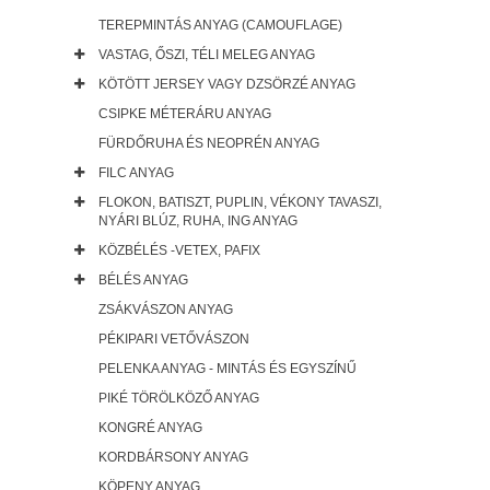
TEREPMINTÁS ANYAG (CAMOUFLAGE)
VASTAG, ŐSZI, TÉLI MELEG ANYAG
KÖTÖTT JERSEY VAGY DZSÖRZÉ ANYAG
CSIPKE MÉTERÁRU ANYAG
FÜRDŐRUHA ÉS NEOPRÉN ANYAG
FILC ANYAG
FLOKON, BATISZT, PUPLIN, VÉKONY TAVASZI,
NYÁRI BLÚZ, RUHA, ING ANYAG
KÖZBÉLÉS -VETEX, PAFIX
BÉLÉS ANYAG
ZSÁKVÁSZON ANYAG
PÉKIPARI VETŐVÁSZON
PELENKA ANYAG - MINTÁS ÉS EGYSZÍNŰ
PIKÉ TÖRÖLKÖZŐ ANYAG
KONGRÉ ANYAG
KORDBÁRSONY ANYAG
KÖPENY ANYAG