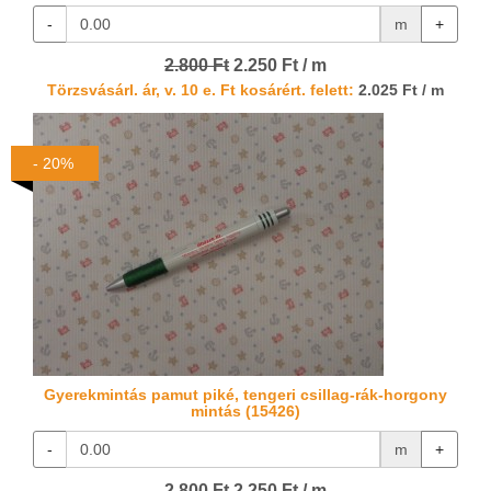
-
m
+
2.800 Ft
2.250 Ft / m
Törzsvásárl. ár, v. 10 e. Ft kosárért. felett:
2.025 Ft / m
- 20%
Gyerekmintás pamut piké, tengeri csillag-rák-horgony
mintás (15426)
-
m
+
2.800 Ft
2.250 Ft / m