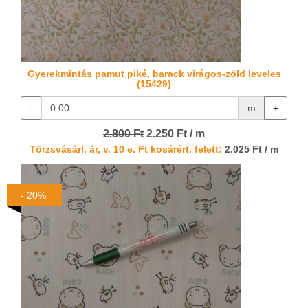
Gyerekmintás pamut piké, barack virágos-zöld leveles
(15429)
-
m
+
2.800 Ft
2.250 Ft / m
Törzsvásárl. ár, v. 10 e. Ft kosárért. felett:
2.025 Ft / m
- 20%