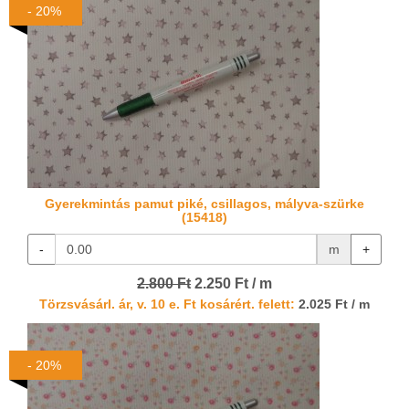
- 20%
Gyerekmintás pamut piké, csillagos, mályva-szürke
(15418)
-
m
+
2.800 Ft
2.250 Ft / m
Törzsvásárl. ár, v. 10 e. Ft kosárért. felett:
2.025 Ft / m
- 20%