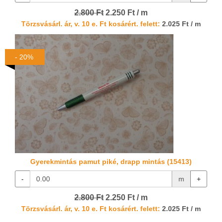
2.800 Ft
2.250 Ft / m
Törzsvásárl. ár, v. 10 e. Ft kosárért. felett:
2.025 Ft / m
- 20%
Gyerekmintás pamut piké, drapp mintás (15413)
-
m
+
2.800 Ft
2.250 Ft / m
Törzsvásárl. ár, v. 10 e. Ft kosárért. felett:
2.025 Ft / m