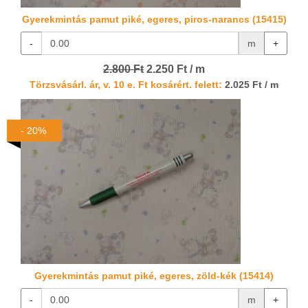
Gyerekmintás pamut piké, egeres, piros-narancs (15415)
-
m
+
2.800 Ft
2.250 Ft / m
Törzsvásárl. ár, v. 10 e. Ft kosárért. felett:
2.025 Ft / m
- 20%
Gyerekmintás pamut piké, egeres, zöld-kék (15414)
-
m
+