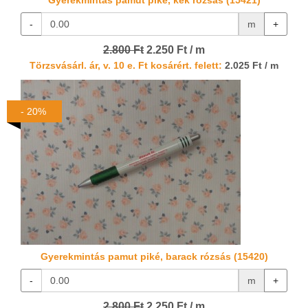
Gyerekmintás pamut piké, kék rózsás (15421)
-
m
+
2.800 Ft
2.250 Ft / m
Törzsvásárl. ár, v. 10 e. Ft kosárért. felett:
2.025 Ft / m
- 20%
Gyerekmintás pamut piké, barack rózsás (15420)
-
m
+
2.800 Ft
2.250 Ft / m