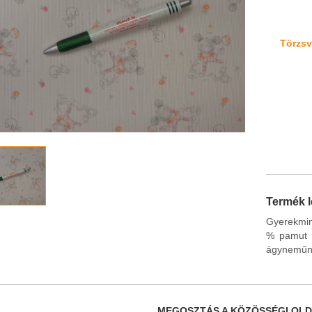
Törzsvá
Termék l
Gyerekmint
% pamut 
ágyneműne
MEGOSZTÁS A KÖZÖSSÉGI OL