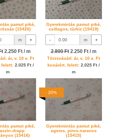
ntás pamut piké,
Gyerekmintás pamut piké,
 rózsás (15420)
csillagos, türkiz (15419)
m
+
-
m
+
Ft
2.250 Ft / m
2.800 Ft
2.250 Ft / m
rl. ár, v. 10 e. Ft
Törzsvásárl. ár, v. 10 e. Ft
 felett:
2.025 Ft /
kosárért. felett:
2.025 Ft /
m
m
- 20%
ntás pamut piké,
Gyerekmintás pamut piké,
aszín-drapp
egeres, piros-narancs
ványos (15416)
(15415)