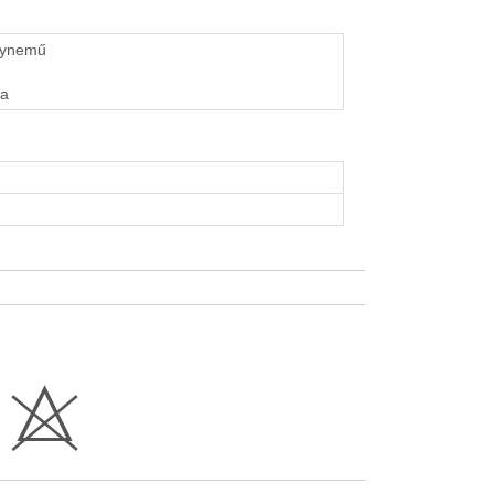
gynemű
ha
H