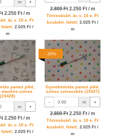
m
+
2.800 Ft
2.250 Ft / m
Ft
2.250 Ft / m
Törzsvásárl. ár, v. 10 e. Ft
rl. ár, v. 10 e. Ft
kosárért. felett:
2.025 Ft /
 felett:
2.025 Ft /
m
m
- 20%
ntás pamut piké,
Gyerekmintás pamut piké,
-mackós-szíves
színes szívecskés (15427)
(15428)
-
m
+
m
+
2.800 Ft
2.250 Ft / m
Ft
2.250 Ft / m
Törzsvásárl. ár, v. 10 e. Ft
rl. ár, v. 10 e. Ft
kosárért. felett:
2.025 Ft /
 felett:
2.025 Ft /
m