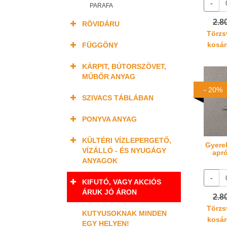
-
PARAFA
2.8
RÖVIDÁRU
Törzsv
kosáré
FÜGGÖNY
KÁRPIT, BÚTORSZÖVET,
MŰBŐR ANYAG
- 20%
SZIVACS TÁBLÁBAN
PONYVA ANYAG
KÜLTÉRI VÍZLEPERGETŐ,
Gyere
VÍZÁLLÓ - ÉS NYUGÁGY
apró
ANYAGOK
-
KIFUTÓ, VAGY AKCIÓS
ÁRUK JÓ ÁRON
2.8
Törzsv
KUTYUSOKNAK MINDEN
kosáré
EGY HELYEN!