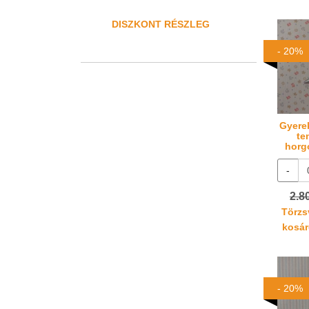
DISZKONT RÉSZLEG
- 20%
Gyere
te
horg
-
2.8
Törzsv
kosáré
- 20%