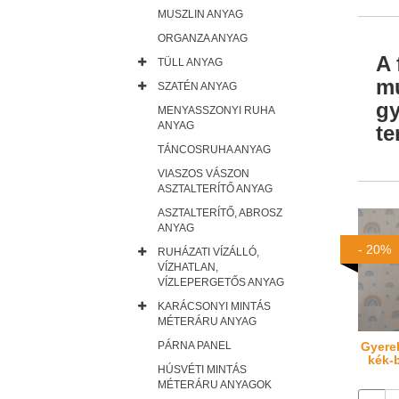
MUSZLIN ANYAG
ORGANZA ANYAG
A 
TÜLL ANYAG
mu
SZATÉN ANYAG
gy
MENYASSZONYI RUHA
ANYAG
te
TÁNCOSRUHA ANYAG
VIASZOS VÁSZON
ASZTALTERÍTŐ ANYAG
ASZTALTERÍTŐ, ABROSZ
ANYAG
- 20%
RUHÁZATI VÍZÁLLÓ,
VÍZHATLAN,
VÍZLEPERGETŐS ANYAG
KARÁCSONYI MINTÁS
MÉTERÁRU ANYAG
Gyere
PÁRNA PANEL
kék-
HÚSVÉTI MINTÁS
MÉTERÁRU ANYAGOK