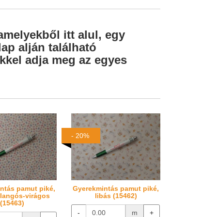
amelyekből itt alul, egy
ap alján található
lekkel adja meg az egyes
- 20%
ntás pamut piké,
Gyerekmintás pamut piké,
llangós-virágos
libás (15462)
(15463)
-
m
+