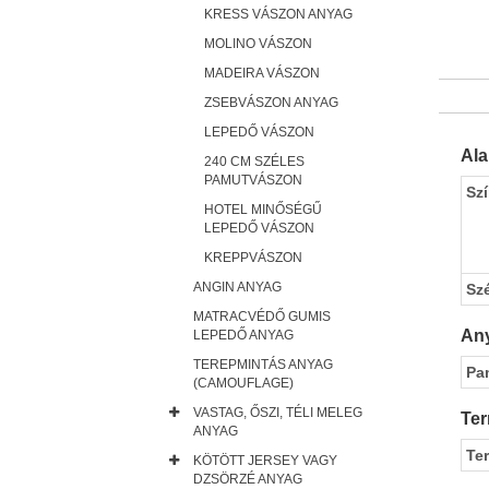
KRESS VÁSZON ANYAG
MOLINO VÁSZON
MADEIRA VÁSZON
ZSEBVÁSZON ANYAG
LEPEDŐ VÁSZON
Al
240 CM SZÉLES
PAMUTVÁSZON
Sz
HOTEL MINŐSÉGŰ
LEPEDŐ VÁSZON
KREPPVÁSZON
ANGIN ANYAG
Sz
MATRACVÉDŐ GUMIS
Any
LEPEDŐ ANYAG
TEREPMINTÁS ANYAG
Pa
(CAMOUFLAGE)
VASTAG, ŐSZI, TÉLI MELEG
Ter
ANYAG
Te
KÖTÖTT JERSEY VAGY
DZSÖRZÉ ANYAG