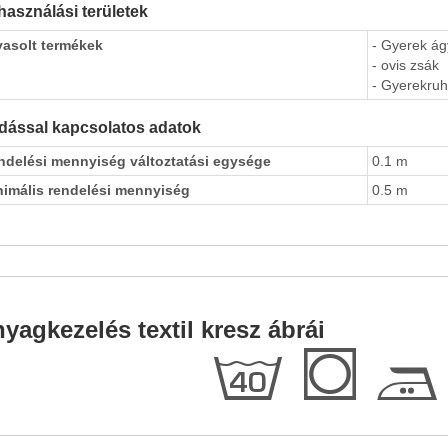
használási területek
vasolt termékek
- Gyerek á
- ovis zsák
- Gyerekru
dással kapcsolatos adatok
ndelési mennyiség változtatási egysége
0.1 m
nimális rendelési mennyiség
0.5 m
yagkezelés textil kresz ábrái
h
Q
E