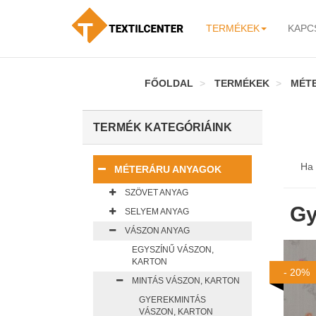
TERMÉKEK
KAPC
-
FŐOLDAL
TERMÉKEK
MÉT
TERMÉK KATEGÓRIÁINK
Ha 
MÉTERÁRU ANYAGOK
SZÖVET ANYAG
Gy
SELYEM ANYAG
VÁSZON ANYAG
EGYSZÍNŰ VÁSZON,
KARTON
- 20%
MINTÁS VÁSZON, KARTON
GYEREKMINTÁS
VÁSZON, KARTON