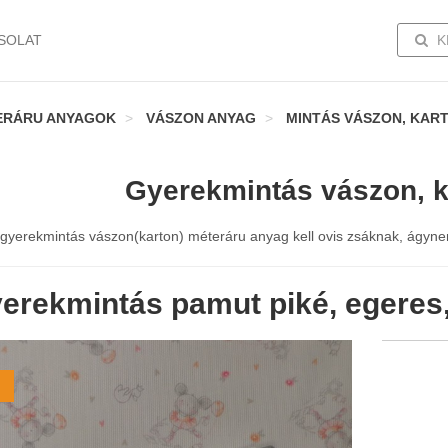
TOGG
SOLAT
K
ERÁRU ANYAGOK
VÁSZON ANYAG
MINTÁS VÁSZON, KAR
Gyerekmintás vászon, k
gyerekmintás vászon(karton) méteráru anyag kell ovis zsáknak, ágynemű
erekmintás pamut piké, egeres,