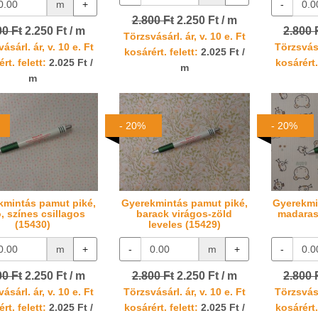
m
+
-
2.800 Ft
2.250 Ft / m
00 Ft
2.250 Ft / m
2.800 
Törzsvásárl. ár, v. 10 e. Ft
ásárl. ár, v. 10 e. Ft
Törzsvásá
kosárért. felett:
2.025 Ft /
rt. felett:
2.025 Ft /
kosárért.
m
m
- 20%
- 20%
kmintás pamut piké,
Gyerekmintás pamut piké,
Gyerekmi
, színes csillagos
barack virágos-zöld
madaras
(15430)
leveles (15429)
m
+
-
m
+
-
00 Ft
2.250 Ft / m
2.800 Ft
2.250 Ft / m
2.800 
ásárl. ár, v. 10 e. Ft
Törzsvásárl. ár, v. 10 e. Ft
Törzsvásá
rt. felett:
2.025 Ft /
kosárért. felett:
2.025 Ft /
kosárért.