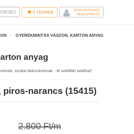
BEJELENTKEZÉS
LE SEARCH
ERESÉS
0
TERMÉK
REGISZTRÁCIÓ
TON
GYEREKMINTÁS VÁSZON, KARTON ANYAG
arton anyag
nek, szoba dekorációnak - itt sokfélét találhat!
 piros-narancs (15415)
2.800 Ft/m