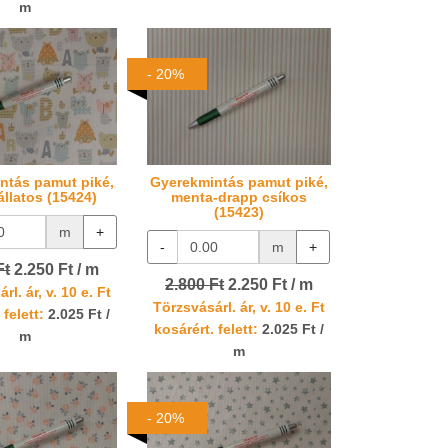
m
- 20%
ntás pamut piké,
Gyerekmintás pamut piké,
állatos (15424)
menta-drapp csíkos
(15423)
m
+
-
m
+
Ft
2.250 Ft / m
2.800 Ft
2.250 Ft / m
rl. ár, v. 10 e. Ft
Törzsvásárl. ár, v. 10 e. Ft
 felett:
2.025 Ft /
kosárért. felett:
2.025 Ft /
m
m
- 20%