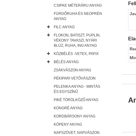
Fel
CSIPKE MÉTERÁRU ANYAG
Ja
FÜRDŐRUHA ÉS NEOPRÉN
ANYAG
FILC ANYAG
FLOKON, BATISZT, PUPLIN,
Ela
VÉKONY TAVASZI, NYÁRI
BLÚZ, RUHA, ING ANYAG
Re
KÖZBÉLÉS -VETEX, PAFIX
Mi
BÉLÉS ANYAG
ZSÁKVÁSZON ANYAG
PÉKIPARI VETŐVÁSZON
PELENKA ANYAG - MINTÁS
ÉS EGYSZÍNŰ
An
PIKÉ TÖRÖLKÖZŐ ANYAG
KONGRÉ ANYAG
KORDBÁRSONY ANYAG
KÖPENY ANYAG
NAPSZÖVET, NAPVÁSZON