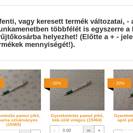
fenti, vagy keresett termék változatai, - 
nkamenetben többfélét is egyszerre a l
űjtőkosárba helyezhet! (Előtte a + - je
rmékek mennyiségét!).
- 20%
- 20%
kmintás pamut piké,
Gyerekmintás pamut piké,
Gyerekmi
barna szivárványos
kék-zöld virágos (15464)
apró pi
(15465)
-
m
+