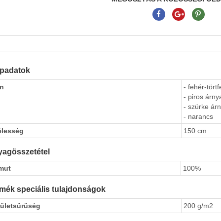
apadatok
ín
- fehér-tört
- piros árny
- szürke árn
- narancs
élesség
150 cm
agösszetétel
mut
100%
mék speciális tulajdonságok
rületsürüség
200 g/m2