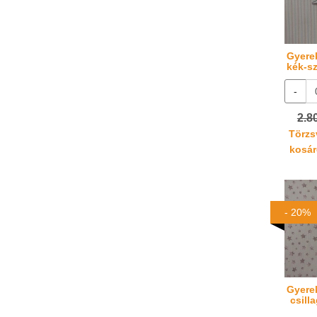
Gyere
kék-sz
-
2.8
Törzsv
kosáré
- 20%
Gyere
csill