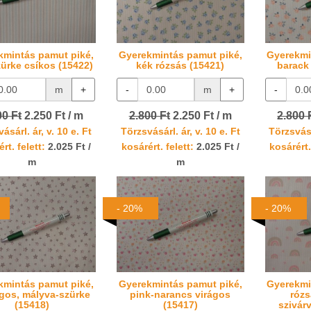
kmintás pamut piké,
Gyerekmintás pamut piké,
Gyerekmi
ürke csíkos (15422)
kék rózsás (15421)
barack
m
+
-
m
+
-
00 Ft
2.250 Ft / m
2.800 Ft
2.250 Ft / m
2.800 
ásárl. ár, v. 10 e. Ft
Törzsvásárl. ár, v. 10 e. Ft
Törzsvásá
rt. felett:
2.025 Ft /
kosárért. felett:
2.025 Ft /
kosárért.
m
m
- 20%
- 20%
kmintás pamut piké,
Gyerekmintás pamut piké,
Gyerekmi
agos, mályva-szürke
pink-narancs virágos
rózs
(15418)
(15417)
szivár