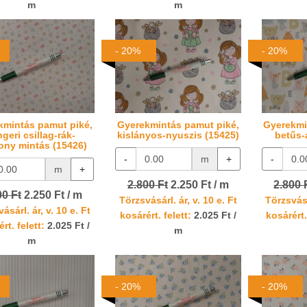
m
m
- 20%
- 20%
kmintás pamut piké,
Gyerekmintás pamut piké,
Gyerekmi
ngeri csillag-rák-
kislányos-nyuszis (15425)
betűs-
ony mintás (15426)
-
m
+
-
m
+
2.800 Ft
2.250 Ft / m
2.800 
00 Ft
2.250 Ft / m
Törzsvásárl. ár, v. 10 e. Ft
Törzsvásá
ásárl. ár, v. 10 e. Ft
kosárért. felett:
2.025 Ft /
kosárért.
rt. felett:
2.025 Ft /
m
m
- 20%
- 20%