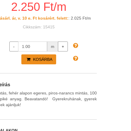
2.250 Ft/m
sárl. ár, v. 10 e. Ft kosárért. felett:
: 2.025 Ft/m
Cikkszám: 15415
-
m
+
KOSÁRBA
eírás
ás, fehér alapon egeres, piros-narancs mintás, 100
piké anyag. Beavatandó! Gyerekruhának, gyerek
k ajánljuk!
DALAKON