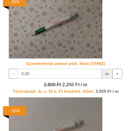
- 20%
Gyerekmintás pamut piké, libás (15462)
-
m
+
2.800 Ft
2.250 Ft / m
Törzsvásárl. ár, v. 10 e. Ft kosárért. felett:
2.025 Ft / m
- 20%