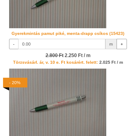
Gyerekmintás pamut piké, menta-drapp csíkos (15423)
-
m
+
2.800 Ft
2.250 Ft / m
Törzsvásárl. ár, v. 10 e. Ft kosárért. felett:
2.025 Ft / m
- 20%