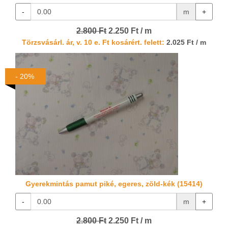
-
m
+
2.800 Ft
2.250 Ft / m
Törzsvásárl. ár, v. 10 e. Ft kosárért. felett:
2.025 Ft / m
- 20%
Gyerekmintás pamut piké, egeres, zöld-kék (15414)
-
m
+
2.800 Ft
2.250 Ft / m