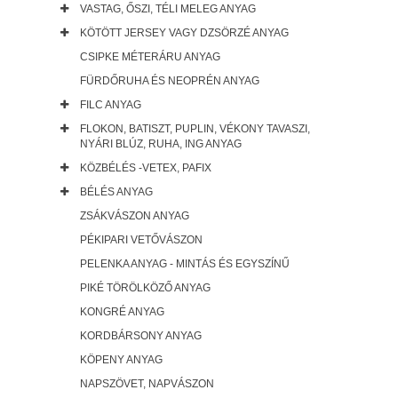
VASTAG, ŐSZI, TÉLI MELEG ANYAG
KÖTÖTT JERSEY VAGY DZSÖRZÉ ANYAG
CSIPKE MÉTERÁRU ANYAG
FÜRDŐRUHA ÉS NEOPRÉN ANYAG
FILC ANYAG
FLOKON, BATISZT, PUPLIN, VÉKONY TAVASZI,
NYÁRI BLÚZ, RUHA, ING ANYAG
KÖZBÉLÉS -VETEX, PAFIX
BÉLÉS ANYAG
ZSÁKVÁSZON ANYAG
PÉKIPARI VETŐVÁSZON
PELENKA ANYAG - MINTÁS ÉS EGYSZÍNŰ
PIKÉ TÖRÖLKÖZŐ ANYAG
KONGRÉ ANYAG
KORDBÁRSONY ANYAG
KÖPENY ANYAG
NAPSZÖVET, NAPVÁSZON