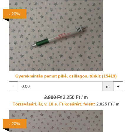
- 20%
Gyerekmintás pamut piké, csillagos, türkiz (15419)
-
m
+
2.800 Ft
2.250 Ft / m
Törzsvásárl. ár, v. 10 e. Ft kosárért. felett:
2.025 Ft / m
- 20%