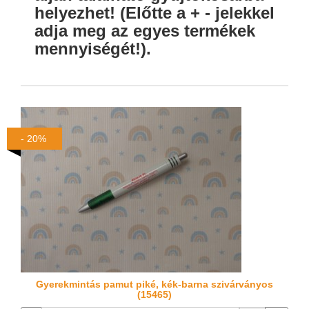
helyezhet! (Előtte a + - jelekkel
adja meg az egyes termékek
mennyiségét!).
- 20%
Gyerekmintás pamut piké, kék-barna szivárványos
(15465)