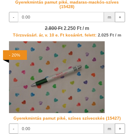
Gyerekmintás pamut piké, madaras-mackós-szíves
(15428)
-
m
+
2.800 Ft
2.250 Ft / m
Törzsvásárl. ár, v. 10 e. Ft kosárért. felett:
2.025 Ft / m
- 20%
Gyerekmintás pamut piké, színes szívecskés (15427)
-
m
+