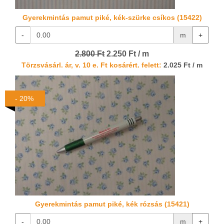
Gyerekmintás pamut piké, kék-szürke csíkos (15422)
-
m
+
2.800 Ft
2.250 Ft / m
Törzsvásárl. ár, v. 10 e. Ft kosárért. felett:
2.025 Ft / m
- 20%
Gyerekmintás pamut piké, kék rózsás (15421)
-
m
+