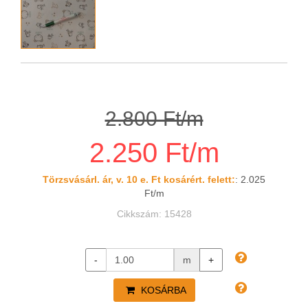
2.800 Ft/m
2.250 Ft/m
Törzsvásárl. ár, v. 10 e. Ft kosárért. felett:
: 2.025
Ft/m
Cikkszám: 15428
-
m
+
KOSÁRBA