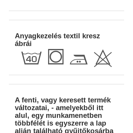
Anyagkezelés textil kresz
ábrái
h
Q
E
H
A fenti, vagy keresett termék
változatai, - amelyekből itt
alul, egy munkamenetben
többfélét is egyszerre a lap
alján található gyűjtőkosárba