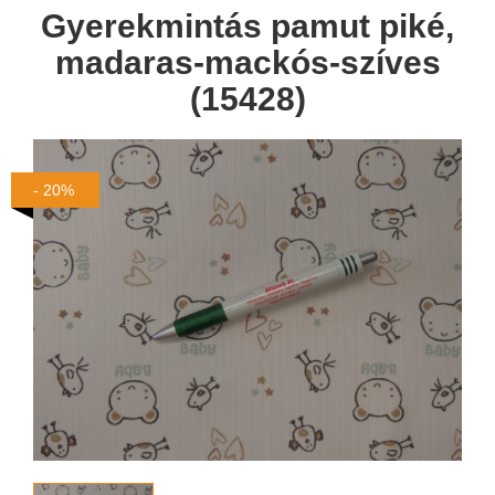
Gyerekmintás pamut piké,
madaras-mackós-szíves
(15428)
- 20%