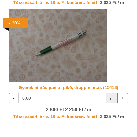
Törzsvásárl. ár, v. 10 e. Ft kosárért. felett:
2.025 Ft / m
- 20%
Gyerekmintás pamut piké, drapp mintás (15413)
-
m
+
2.800 Ft
2.250 Ft / m
Törzsvásárl. ár, v. 10 e. Ft kosárért. felett:
2.025 Ft / m