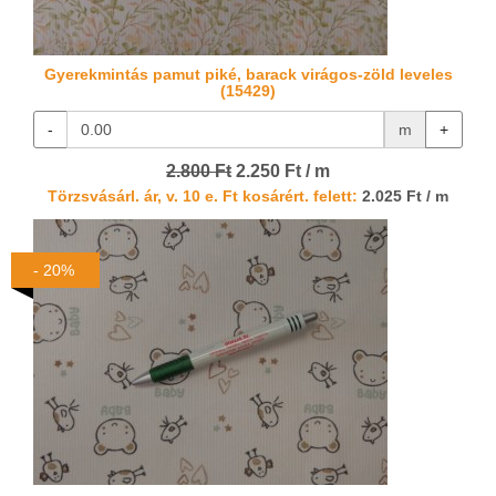
Gyerekmintás pamut piké, barack virágos-zöld leveles
(15429)
-
m
+
2.800 Ft
2.250 Ft / m
Törzsvásárl. ár, v. 10 e. Ft kosárért. felett:
2.025 Ft / m
- 20%