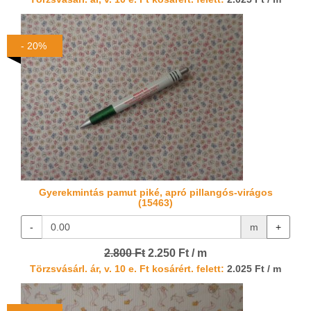
- 20%
Gyerekmintás pamut piké, apró pillangós-virágos
(15463)
-
m
+
2.800 Ft
2.250 Ft / m
Törzsvásárl. ár, v. 10 e. Ft kosárért. felett:
2.025 Ft / m