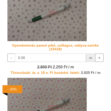
Gyerekmintás pamut piké, csillagos, mályva-szürke
(15418)
-
m
+
2.800 Ft
2.250 Ft / m
Törzsvásárl. ár, v. 10 e. Ft kosárért. felett:
2.025 Ft / m
- 20%