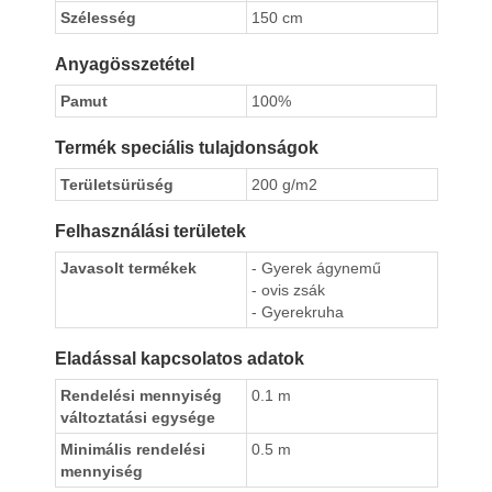
Szélesség
150 cm
Anyagösszetétel
Pamut
100%
Termék speciális tulajdonságok
Területsürüség
200 g/m2
Felhasználási területek
Javasolt termékek
- Gyerek ágynemű
- ovis zsák
- Gyerekruha
Eladással kapcsolatos adatok
Rendelési mennyiség
0.1 m
változtatási egysége
Minimális rendelési
0.5 m
mennyiség