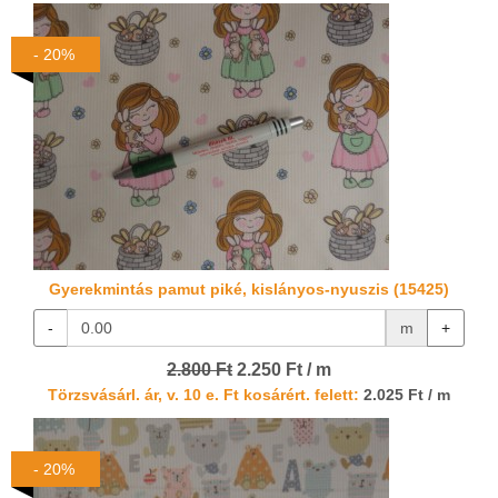
- 20%
Gyerekmintás pamut piké, kislányos-nyuszis (15425)
-
m
+
2.800 Ft
2.250 Ft / m
Törzsvásárl. ár, v. 10 e. Ft kosárért. felett:
2.025 Ft / m
- 20%