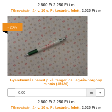
2.800 Ft
2.250 Ft / m
Törzsvásárl. ár, v. 10 e. Ft kosárért. felett:
2.025 Ft / m
- 20%
Gyerekmintás pamut piké, tengeri csillag-rák-horgony
mintás (15426)
-
m
+
2.800 Ft
2.250 Ft / m
Törzsvásárl. ár, v. 10 e. Ft kosárért. felett:
2.025 Ft / m