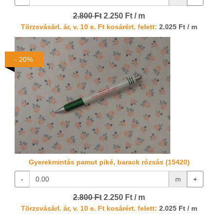
2.800 Ft
2.250 Ft / m
Törzsvásárl. ár, v. 10 e. Ft kosárért. felett:
2.025 Ft / m
- 20%
Gyerekmintás pamut piké, barack rózsás (15420)
-
m
+
2.800 Ft
2.250 Ft / m
Törzsvásárl. ár, v. 10 e. Ft kosárért. felett:
2.025 Ft / m