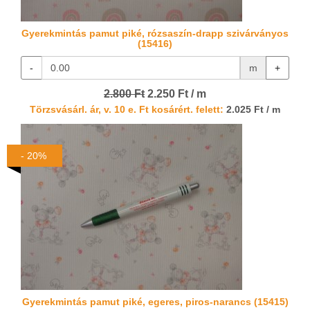
Gyerekmintás pamut piké, rózsaszín-drapp szivárványos
(15416)
-
m
+
2.800 Ft
2.250 Ft / m
Törzsvásárl. ár, v. 10 e. Ft kosárért. felett:
2.025 Ft / m
- 20%
Gyerekmintás pamut piké, egeres, piros-narancs (15415)