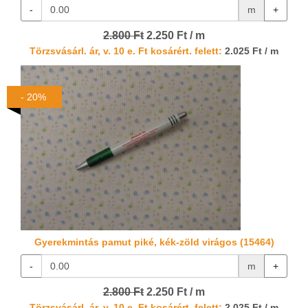
-
m
+
2.800 Ft
2.250 Ft / m
Törzsvásárl. ár, v. 10 e. Ft kosárért. felett:
2.025 Ft / m
- 20%
Gyerekmintás pamut piké, kék-zöld virágos (15464)
-
m
+
2.800 Ft
2.250 Ft / m
Törzsvásárl. ár, v. 10 e. Ft kosárért. felett:
2.025 Ft / m