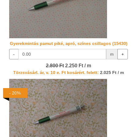
Gyerekmintás pamut piké, apró, színes csillagos (15430)
-
m
+
2.800 Ft
2.250 Ft / m
Törzsvásárl. ár, v. 10 e. Ft kosárért. felett:
2.025 Ft / m
- 20%