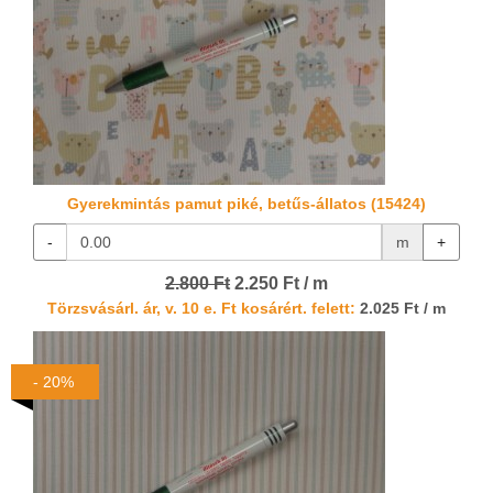
Gyerekmintás pamut piké, betűs-állatos (15424)
-
m
+
2.800 Ft
2.250 Ft / m
Törzsvásárl. ár, v. 10 e. Ft kosárért. felett:
2.025 Ft / m
- 20%