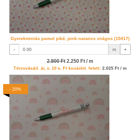
Gyerekmintás pamut piké, pink-narancs virágos (15417)
-
m
+
2.800 Ft
2.250 Ft / m
Törzsvásárl. ár, v. 10 e. Ft kosárért. felett:
2.025 Ft / m
- 20%