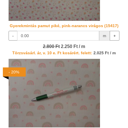
Gyerekmintás pamut piké, pink-narancs virágos (15417)
-
m
+
2.800 Ft
2.250 Ft / m
Törzsvásárl. ár, v. 10 e. Ft kosárért. felett:
2.025 Ft / m
- 20%