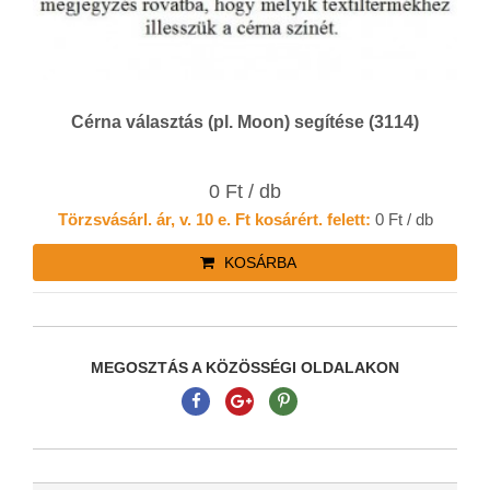
Cérna választás (pl. Moon) segítése (3114)
0 Ft / db
Törzsvásárl. ár, v. 10 e. Ft kosárért. felett:
0 Ft / db
KOSÁRBA
MEGOSZTÁS A KÖZÖSSÉGI OLDALAKON