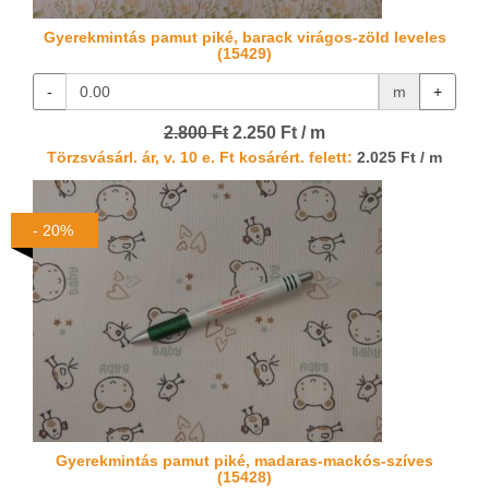
Gyerekmintás pamut piké, barack virágos-zöld leveles
(15429)
-
m
+
2.800 Ft
2.250 Ft / m
Törzsvásárl. ár, v. 10 e. Ft kosárért. felett:
2.025 Ft / m
- 20%
Gyerekmintás pamut piké, madaras-mackós-szíves
(15428)