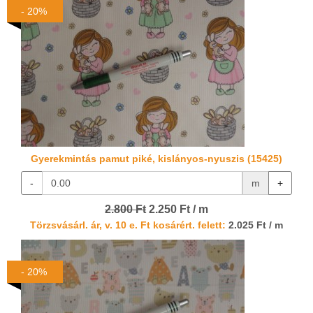
- 20%
Gyerekmintás pamut piké, kislányos-nyuszis (15425)
-
m
+
2.800 Ft
2.250 Ft / m
Törzsvásárl. ár, v. 10 e. Ft kosárért. felett:
2.025 Ft / m
- 20%