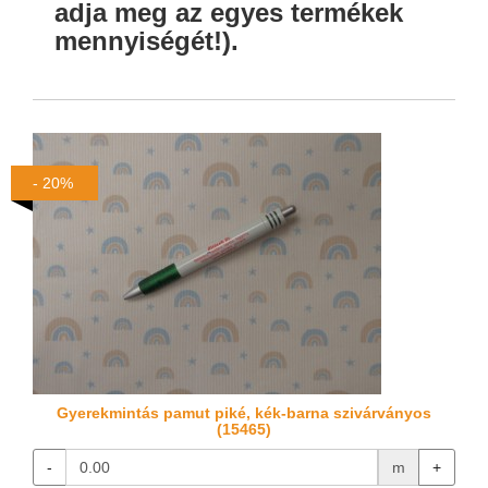
adja meg az egyes termékek
mennyiségét!).
- 20%
Gyerekmintás pamut piké, kék-barna szivárványos
(15465)
-
m
+