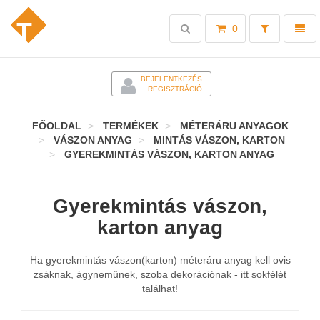
Toggle
Toggl
0
search
naviga
-
BEJELENTKEZÉS
REGISZTRÁCIÓ
FŐOLDAL
TERMÉKEK
MÉTERÁRU ANYAGOK
VÁSZON ANYAG
MINTÁS VÁSZON, KARTON
GYEREKMINTÁS VÁSZON, KARTON ANYAG
Gyerekmintás vászon,
karton anyag
Ha gyerekmintás vászon(karton) méteráru anyag kell ovis
zsáknak, ágyneműnek, szoba dekorációnak - itt sokfélét
találhat!