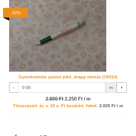
- 20%
Gyerekmintás pamut piké, drapp mintás (15413)
-
m
+
2.800 Ft
2.250 Ft / m
Törzsvásárl. ár, v. 10 e. Ft kosárért. felett:
2.025 Ft / m