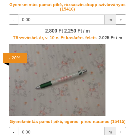
Gyerekmintás pamut piké, rózsaszín-drapp szivárványos
(15416)
-
m
+
2.800 Ft
2.250 Ft / m
Törzsvásárl. ár, v. 10 e. Ft kosárért. felett:
2.025 Ft / m
- 20%
Gyerekmintás pamut piké, egeres, piros-narancs (15415)
-
m
+