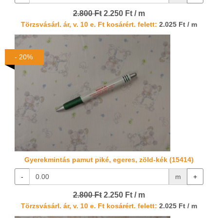
2.800 Ft
2.250 Ft / m
Törzsvásárl. ár, v. 10 e. Ft kosárért. felett:
2.025 Ft / m
- 20%
Gyerekmintás pamut piké, egeres, zöld-kék (15414)
-
m
+
2.800 Ft
2.250 Ft / m
Törzsvásárl. ár, v. 10 e. Ft kosárért. felett:
2.025 Ft / m