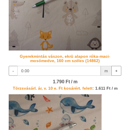
Gyerekmintás vászon, ekrü alapon róka-maci-
mosómedve, 160 cm széles (14862)
-
m
+
1.790 Ft / m
Törzsvásárl. ár, v. 10 e. Ft kosárért. felett:
1.611 Ft / m