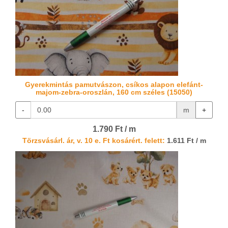
Gyerekmintás pamutvászon, csíkos alapon elefánt-
majom-zebra-oroszlán, 160 cm széles (15050)
-
m
+
1.790 Ft / m
Törzsvásárl. ár, v. 10 e. Ft kosárért. felett:
1.611 Ft / m