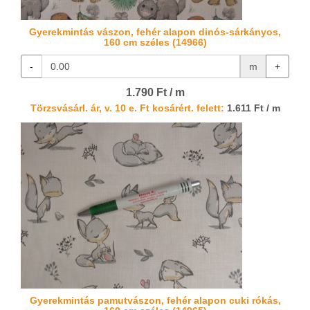
Gyerekmintás vászon, fehér alapon dinós-sárkányos,
160 cm széles (14966)
-
m
+
1.790 Ft / m
Törzsvásárl. ár, v. 10 e. Ft kosárért. felett:
1.611 Ft / m
Gyerekmintás pamutvászon, fehér alapon cuki rókás,