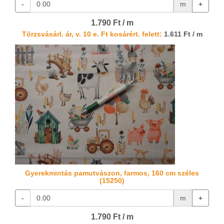
-
m
+
1.790 Ft / m
Törzsvásárl. ár, v. 10 e. Ft kosárért. felett:
1.611 Ft / m
Gyerekmintás pamutvászon, farmos, 160 cm széles
(15250)
-
m
+
1.790 Ft / m