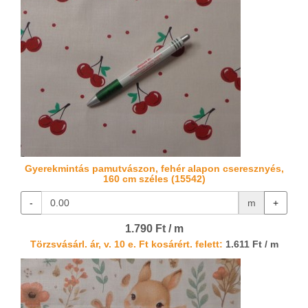
Gyerekmintás pamutvászon, fehér alapon cseresznyés,
160 cm széles (15542)
-
m
+
1.790 Ft / m
Törzsvásárl. ár, v. 10 e. Ft kosárért. felett:
1.611 Ft / m