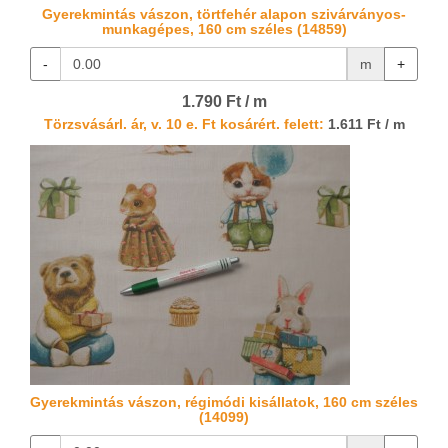
Gyerekmintás vászon, törtfehér alapon szivárványos-
munkagépes, 160 cm széles (14859)
-
m
+
1.790 Ft / m
Törzsvásárl. ár, v. 10 e. Ft kosárért. felett:
1.611 Ft / m
Gyerekmintás vászon, régimódi kisállatok, 160 cm széles
(14099)