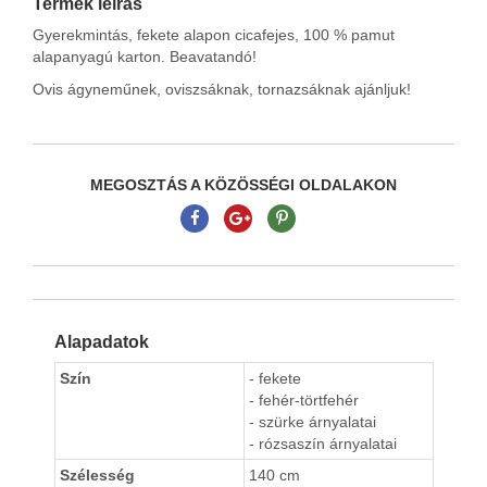
Termék leírás
Gyerekmintás, fekete alapon cicafejes, 100 % pamut
alapanyagú karton. Beavatandó!
Ovis ágyneműnek, oviszsáknak, tornazsáknak ajánljuk!
MEGOSZTÁS A KÖZÖSSÉGI OLDALAKON
Alapadatok
Szín
- fekete
- fehér-törtfehér
- szürke árnyalatai
- rózsaszín árnyalatai
Szélesség
140 cm