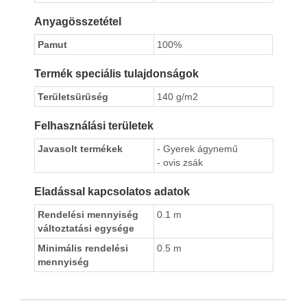
Anyagösszetétel
Pamut
100%
Termék speciális tulajdonságok
Területsürüség
140 g/m2
Felhasználási területek
Javasolt termékek
- Gyerek ágynemű
- ovis zsák
Eladással kapcsolatos adatok
Rendelési mennyiség
0.1 m
változtatási egysége
Minimális rendelési
0.5 m
mennyiség