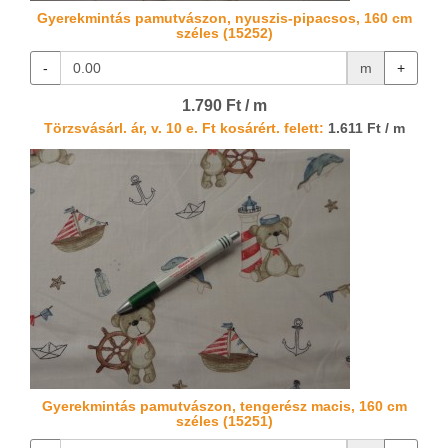
Gyerekmintás pamutvászon, nyuszis-pipacsos, 160 cm
széles (15252)
-
m
+
1.790 Ft / m
Törzsvásárl. ár, v. 10 e. Ft kosárért. felett:
1.611 Ft / m
Gyerekmintás pamutvászon, tengerész macis, 160 cm
széles (15251)