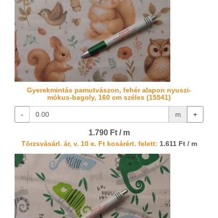
Gyerekmintás pamutvászon, fehér alapon nyuszi-
mókus-bagoly, 160 cm széles (15541)
-
m
+
1.790 Ft / m
Törzsvásárl. ár, v. 10 e. Ft kosárért. felett:
1.611 Ft / m