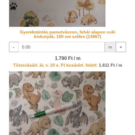
Gyerekmintás pamutvászon, fehér alapon cuki
kiskutyák, 160 cm széles (14967)
-
m
+
1.790 Ft / m
Törzsvásárl. ár, v. 10 e. Ft kosárért. felett:
1.611 Ft / m