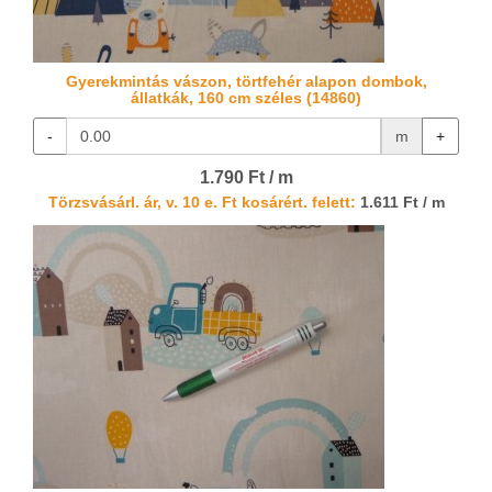
Gyerekmintás vászon, törtfehér alapon dombok,
állatkák, 160 cm széles (14860)
-
m
+
1.790 Ft / m
Törzsvásárl. ár, v. 10 e. Ft kosárért. felett:
1.611 Ft / m