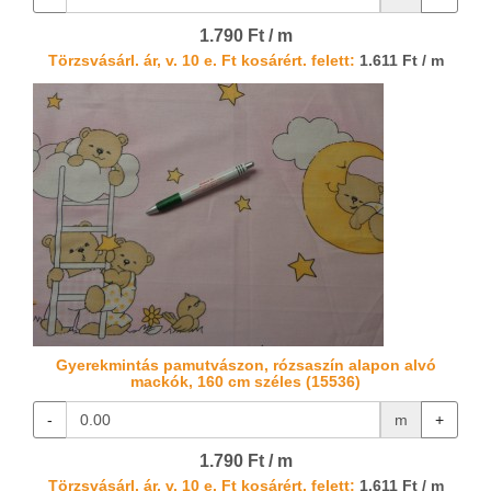
1.790 Ft / m
Törzsvásárl. ár, v. 10 e. Ft kosárért. felett:
1.611 Ft / m
Gyerekmintás pamutvászon, rózsaszín alapon alvó
mackók, 160 cm széles (15536)
-
m
+
1.790 Ft / m
Törzsvásárl. ár, v. 10 e. Ft kosárért. felett:
1.611 Ft / m