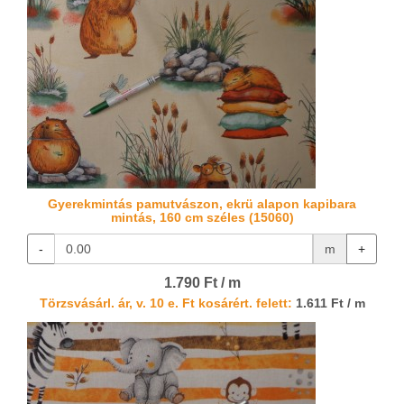
Gyerekmintás pamutvászon, ekrü alapon kapibara
mintás, 160 cm széles (15060)
-
m
+
1.790 Ft / m
Törzsvásárl. ár, v. 10 e. Ft kosárért. felett:
1.611 Ft / m