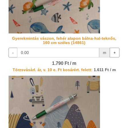
Gyerekmintás vászon, fehér alapon bálna-hal-teknős,
160 cm széles (14861)
-
m
+
1.790 Ft / m
Törzsvásárl. ár, v. 10 e. Ft kosárért. felett:
1.611 Ft / m