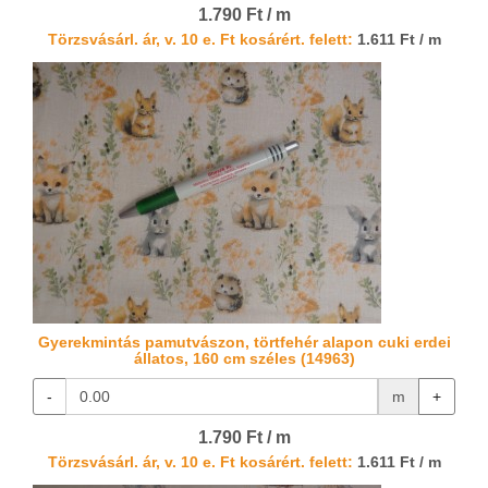
1.790 Ft / m
Törzsvásárl. ár, v. 10 e. Ft kosárért. felett:
1.611 Ft / m
Gyerekmintás pamutvászon, törtfehér alapon cuki erdei
állatos, 160 cm széles (14963)
-
m
+
1.790 Ft / m
Törzsvásárl. ár, v. 10 e. Ft kosárért. felett:
1.611 Ft / m