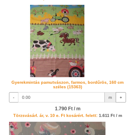
Gyerekmintás pamutvászon, farmos, bordűrös, 160 cm
széles (15363)
-
m
+
1.790 Ft / m
Törzsvásárl. ár, v. 10 e. Ft kosárért. felett:
1.611 Ft / m