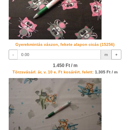
Gyerekmintás vászon, fekete alapon cicás (15256)
-
m
+
1.450 Ft / m
Törzsvásárl. ár, v. 10 e. Ft kosárért. felett:
1.305 Ft / m