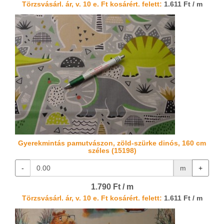
Törzsvásárl. ár, v. 10 e. Ft kosárért. felett:
1.611 Ft / m
Gyerekmintás pamutvászon, zöld-szürke dinós, 160 cm
széles (15198)
-
m
+
1.790 Ft / m
Törzsvásárl. ár, v. 10 e. Ft kosárért. felett:
1.611 Ft / m