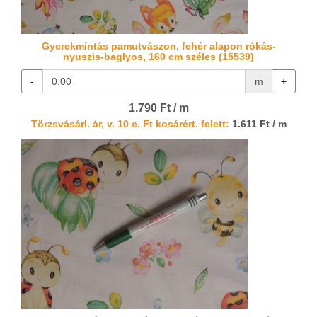
Gyerekmintás pamutvászon, fehér alapon rókás-
nyuszis-baglyos, 160 cm széles (15539)
-
m
+
1.790 Ft / m
Törzsvásárl. ár, v. 10 e. Ft kosárért. felett:
1.611 Ft / m