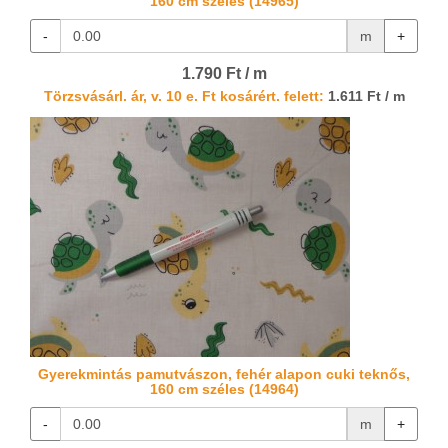
160 cm széles (14965)
-
m
+
1.790 Ft / m
Törzsvásárl. ár, v. 10 e. Ft kosárért. felett:
1.611 Ft / m
Gyerekmintás pamutvászon, fehér alapon cuki teknős,
160 cm széles (14964)
-
m
+