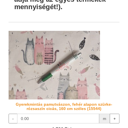
mennyiségét!).
Gyerekmintás pamutvászon, fehér alapon szürke-
rózsaszín cicás, 160 cm széles (15544)
-
m
+