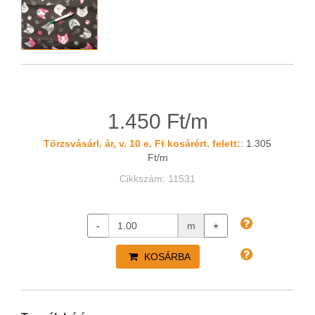
1.450 Ft/m
Törzsvásárl. ár, v. 10 e. Ft kosárért. felett:
: 1.305
Ft/m
Cikkszám: 11531
-
m
+
KOSÁRBA