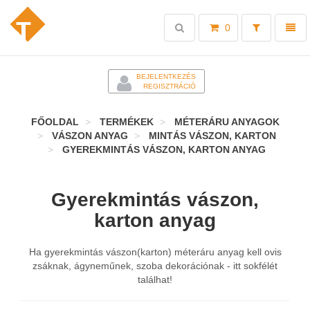
Toggle
Toggl
0
search
naviga
-
BEJELENTKEZÉS
REGISZTRÁCIÓ
FŐOLDAL
TERMÉKEK
MÉTERÁRU ANYAGOK
VÁSZON ANYAG
MINTÁS VÁSZON, KARTON
GYEREKMINTÁS VÁSZON, KARTON ANYAG
Gyerekmintás vászon,
karton anyag
Ha gyerekmintás vászon(karton) méteráru anyag kell ovis
zsáknak, ágyneműnek, szoba dekorációnak - itt sokfélét
találhat!