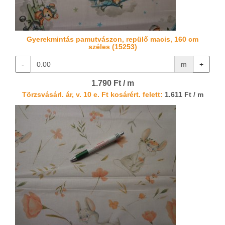
Gyerekmintás pamutvászon, repülő macis, 160 cm
széles (15253)
-
m
+
1.790 Ft / m
Törzsvásárl. ár, v. 10 e. Ft kosárért. felett:
1.611 Ft / m