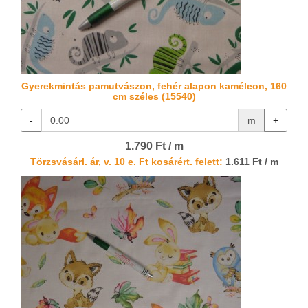
Gyerekmintás pamutvászon, fehér alapon kaméleon, 160
cm széles (15540)
-
m
+
1.790 Ft / m
Törzsvásárl. ár, v. 10 e. Ft kosárért. felett:
1.611 Ft / m