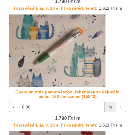
1.790 Ft / m
Törzsvásárl. ár, v. 10 e. Ft kosárért. felett:
1.611 Ft / m
Gyerekmintás pamutvászon, fehér alapon kék-zöld
cicás, 160 cm széles (15543)
-
m
+
1.790 Ft / m
Törzsvásárl. ár, v. 10 e. Ft kosárért. felett:
1.611 Ft / m