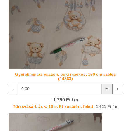
Gyerekmintás vászon, cuki mackós, 160 cm széles
(14863)
-
m
+
1.790 Ft / m
Törzsvásárl. ár, v. 10 e. Ft kosárért. felett:
1.611 Ft / m