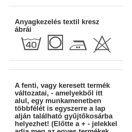
Anyagkezelés textil kresz
ábrái
h
Q
E
H
A fenti, vagy keresett termék
változatai, - amelyekből itt
alul, egy munkamenetben
többfélét is egyszerre a lap
alján található gyűjtőkosárba
helyezhet! (Előtte a + - jelekkel
adja meg az egyes termékek