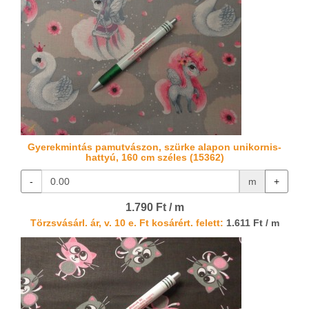
Gyerekmintás pamutvászon, szürke alapon unikornis-
hattyú, 160 cm széles (15362)
-
m
+
1.790 Ft / m
Törzsvásárl. ár, v. 10 e. Ft kosárért. felett:
1.611 Ft / m