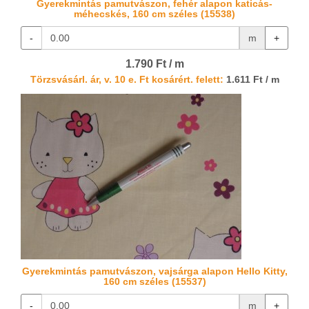
Gyerekmintás pamutvászon, fehér alapon katicás-
méhecskés, 160 cm széles (15538)
-
m
+
1.790 Ft / m
Törzsvásárl. ár, v. 10 e. Ft kosárért. felett:
1.611 Ft / m
Gyerekmintás pamutvászon, vajsárga alapon Hello Kitty,
160 cm széles (15537)
-
m
+