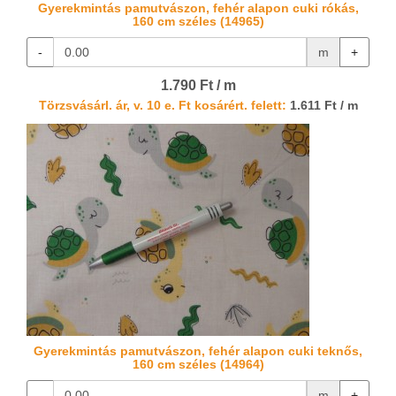
Gyerekmintás pamutvászon, fehér alapon cuki rókás,
160 cm széles (14965)
-
m
+
1.790 Ft / m
Törzsvásárl. ár, v. 10 e. Ft kosárért. felett:
1.611 Ft / m
Gyerekmintás pamutvászon, fehér alapon cuki teknős,
160 cm széles (14964)
-
m
+