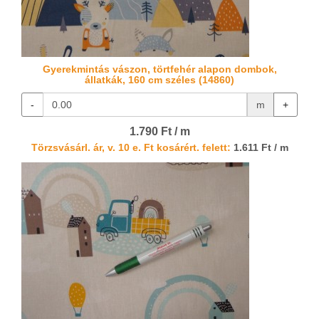
Gyerekmintás vászon, törtfehér alapon dombok,
állatkák, 160 cm széles (14860)
-
m
+
1.790 Ft / m
Törzsvásárl. ár, v. 10 e. Ft kosárért. felett:
1.611 Ft / m