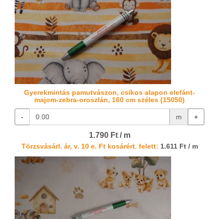
Gyerekmintás pamutvászon, csíkos alapon elefánt-
majom-zebra-oroszlán, 160 cm széles (15050)
-
m
+
1.790 Ft / m
Törzsvásárl. ár, v. 10 e. Ft kosárért. felett:
1.611 Ft / m