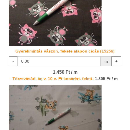
Gyerekmintás vászon, fekete alapon cicás (15256)
-
m
+
1.450 Ft / m
Törzsvásárl. ár, v. 10 e. Ft kosárért. felett:
1.305 Ft / m