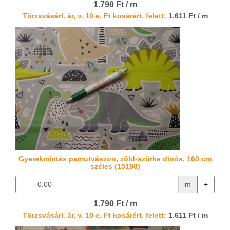
1.790 Ft / m
Törzsvásárl. ár, v. 10 e. Ft kosárért. felett:
1.611 Ft / m
Gyerekmintás pamutvászon, zöld-szürke dinós, 160 cm
széles (15198)
-
m
+
1.790 Ft / m
Törzsvásárl. ár, v. 10 e. Ft kosárért. felett:
1.611 Ft / m