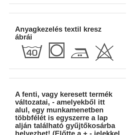
Anyagkezelés textil kresz
ábrái
h
Q
E
H
A fenti, vagy keresett termék
változatai, - amelyekből itt
alul, egy munkamenetben
többfélét is egyszerre a lap
alján található gyűjtőkosárba
helyezhet! (Előtte a + - jelekkel