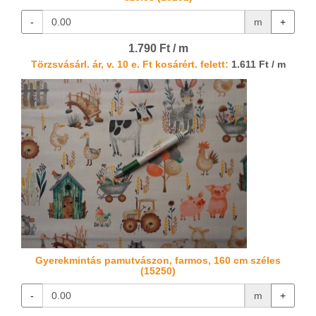
-
m
+
1.790 Ft / m
Törzsvásárl. ár, v. 10 e. Ft kosárért. felett:
1.611 Ft / m
Gyerekmintás pamutvászon, farmos, 160 cm széles
(15250)
-
m
+