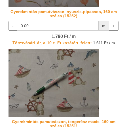
Gyerekmintás pamutvászon, nyuszis-pipacsos, 160 cm
széles (15252)
-
m
+
1.790 Ft / m
Törzsvásárl. ár, v. 10 e. Ft kosárért. felett:
1.611 Ft / m
Gyerekmintás pamutvászon, tengerész macis, 160 cm
széles (15251)