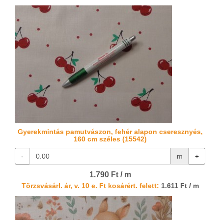
Gyerekmintás pamutvászon, fehér alapon cseresznyés,
160 cm széles (15542)
-
m
+
1.790 Ft / m
Törzsvásárl. ár, v. 10 e. Ft kosárért. felett:
1.611 Ft / m