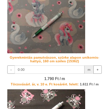
Gyerekmintás pamutvászon, szürke alapon unikornis-
hattyú, 160 cm széles (15362)
-
m
+
1.790 Ft / m
Törzsvásárl. ár, v. 10 e. Ft kosárért. felett:
1.611 Ft / m