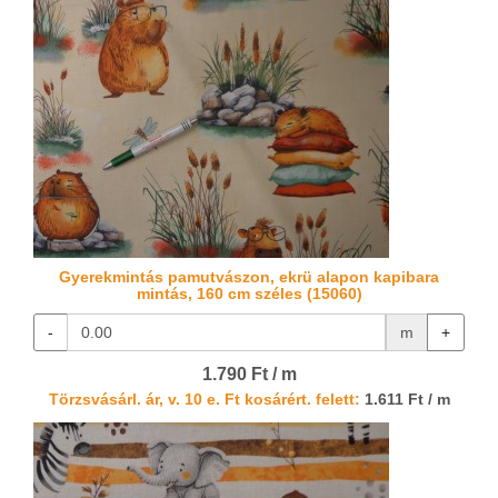
Gyerekmintás pamutvászon, ekrü alapon kapibara
mintás, 160 cm széles (15060)
-
m
+
1.790 Ft / m
Törzsvásárl. ár, v. 10 e. Ft kosárért. felett:
1.611 Ft / m