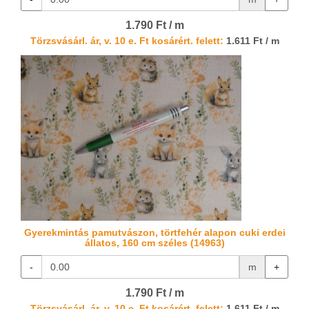
1.790 Ft / m
Törzsvásárl. ár, v. 10 e. Ft kosárért. felett:
1.611 Ft / m
Gyerekmintás pamutvászon, törtfehér alapon cuki erdei
állatos, 160 cm széles (14963)
-
m
+
1.790 Ft / m
Törzsvásárl. ár, v. 10 e. Ft kosárért. felett:
1.611 Ft / m