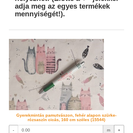
adja meg az egyes termékek
mennyiségét!).
Gyerekmintás pamutvászon, fehér alapon szürke-
rózsaszín cicás, 160 cm széles (15544)
-
m
+