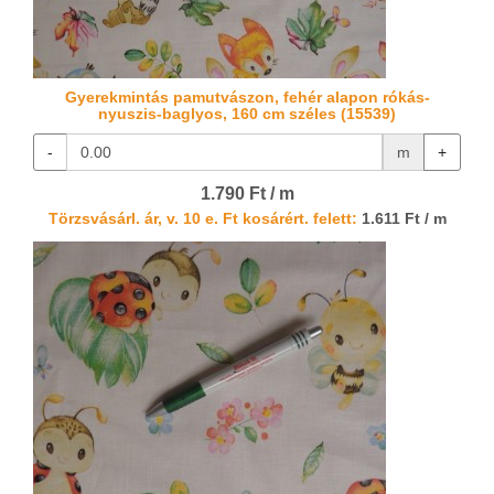
Gyerekmintás pamutvászon, fehér alapon rókás-
nyuszis-baglyos, 160 cm széles (15539)
-
m
+
1.790 Ft / m
Törzsvásárl. ár, v. 10 e. Ft kosárért. felett:
1.611 Ft / m