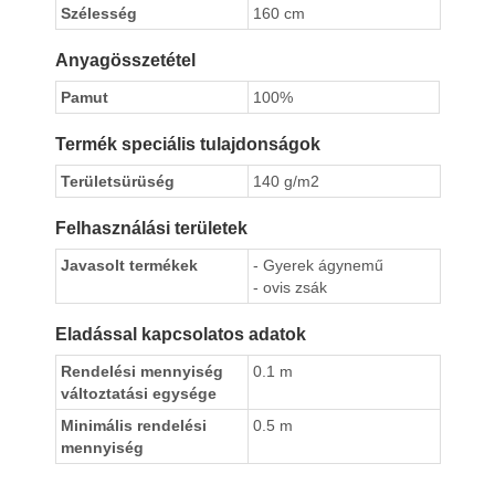
Szélesség
160 cm
Anyagösszetétel
Pamut
100%
Termék speciális tulajdonságok
Területsürüség
140 g/m2
Felhasználási területek
Javasolt termékek
- Gyerek ágynemű
- ovis zsák
Eladással kapcsolatos adatok
Rendelési mennyiség
0.1 m
változtatási egysége
Minimális rendelési
0.5 m
mennyiség