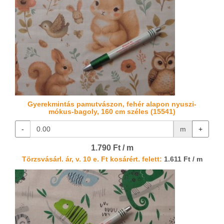
Gyerekmintás pamutvászon, fehér alapon nyuszi-
mókus-bagoly, 160 cm széles (15541)
-
m
+
1.790 Ft / m
Törzsvásárl. ár, v. 10 e. Ft kosárért. felett:
1.611 Ft / m