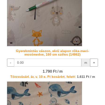
Gyerekmintás vászon, ekrü alapon róka-maci-
mosómedve, 160 cm széles (14862)
-
m
+
1.790 Ft / m
Törzsvásárl. ár, v. 10 e. Ft kosárért. felett:
1.611 Ft / m