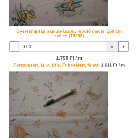
Gyerekmintás pamutvászon, repülő macis, 160 cm
széles (15253)
-
m
+
1.790 Ft / m
Törzsvásárl. ár, v. 10 e. Ft kosárért. felett:
1.611 Ft / m