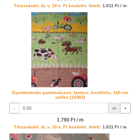
Törzsvásárl. ár, v. 10 e. Ft kosárért. felett:
1.611 Ft / m
Gyerekmintás pamutvászon, farmos, bordűrös, 160 cm
széles (15363)
-
m
+
1.790 Ft / m
Törzsvásárl. ár, v. 10 e. Ft kosárért. felett:
1.611 Ft / m