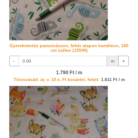
Gyerekmintás pamutvászon, fehér alapon kaméleon, 160
cm széles (15540)
-
m
+
1.790 Ft / m
Törzsvásárl. ár, v. 10 e. Ft kosárért. felett:
1.611 Ft / m