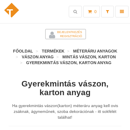
Toggle
Toggl
0
search
naviga
-
BEJELENTKEZÉS
REGISZTRÁCIÓ
FŐOLDAL
TERMÉKEK
MÉTERÁRU ANYAGOK
VÁSZON ANYAG
MINTÁS VÁSZON, KARTON
GYEREKMINTÁS VÁSZON, KARTON ANYAG
Gyerekmintás vászon,
karton anyag
Ha gyerekmintás vászon(karton) méteráru anyag kell ovis
zsáknak, ágyneműnek, szoba dekorációnak - itt sokfélét
találhat!