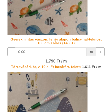
Gyerekmintás vászon, fehér alapon bálna-hal-teknős,
160 cm széles (14861)
-
m
+
1.790 Ft / m
Törzsvásárl. ár, v. 10 e. Ft kosárért. felett:
1.611 Ft / m