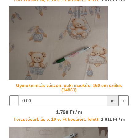
Gyerekmintás vászon, cuki mackós, 160 cm széles
(14863)
-
m
+
1.790 Ft / m
Törzsvásárl. ár, v. 10 e. Ft kosárért. felett:
1.611 Ft / m