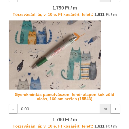
1.790 Ft / m
Törzsvásárl. ár, v. 10 e. Ft kosárért. felett:
1.611 Ft / m
Gyerekmintás pamutvászon, fehér alapon kék-zöld
cicás, 160 cm széles (15543)
-
m
+
1.790 Ft / m
Törzsvásárl. ár, v. 10 e. Ft kosárért. felett:
1.611 Ft / m