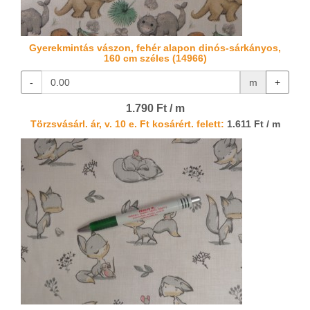
Gyerekmintás vászon, fehér alapon dinós-sárkányos,
160 cm széles (14966)
-
m
+
1.790 Ft / m
Törzsvásárl. ár, v. 10 e. Ft kosárért. felett:
1.611 Ft / m