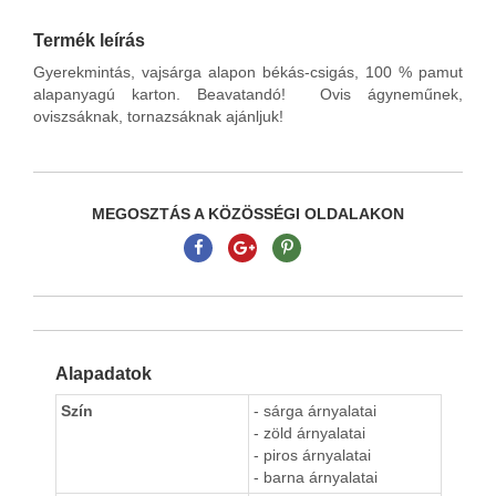
Termék leírás
Gyerekmintás, vajsárga alapon békás-csigás, 100 % pamut
alapanyagú karton. Beavatandó! Ovis ágyneműnek,
oviszsáknak, tornazsáknak ajánljuk!
MEGOSZTÁS A KÖZÖSSÉGI OLDALAKON
Alapadatok
Szín
- sárga árnyalatai
- zöld árnyalatai
- piros árnyalatai
- barna árnyalatai