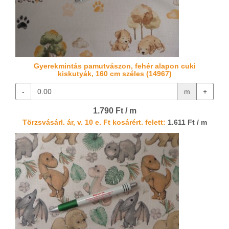
Gyerekmintás pamutvászon, fehér alapon cuki
kiskutyák, 160 cm széles (14967)
-
m
+
1.790 Ft / m
Törzsvásárl. ár, v. 10 e. Ft kosárért. felett:
1.611 Ft / m