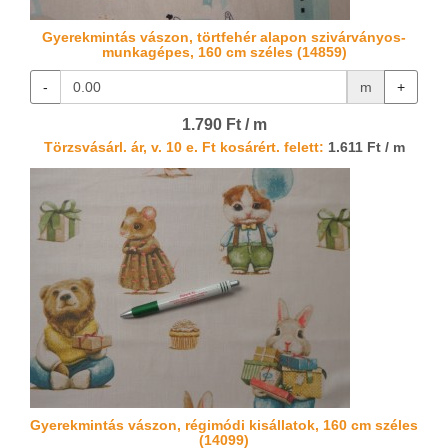
Gyerekmintás vászon, törtfehér alapon szivárványos-
munkagépes, 160 cm széles (14859)
-
m
+
1.790 Ft / m
Törzsvásárl. ár, v. 10 e. Ft kosárért. felett:
1.611 Ft / m
Gyerekmintás vászon, régimódi kisállatok, 160 cm széles
(14099)