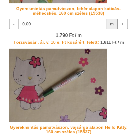
Gyerekmintás pamutvászon, fehér alapon katicás-
méhecskés, 160 cm széles (15538)
-
m
+
1.790 Ft / m
Törzsvásárl. ár, v. 10 e. Ft kosárért. felett:
1.611 Ft / m
Gyerekmintás pamutvászon, vajsárga alapon Hello Kitty,
160 cm széles (15537)