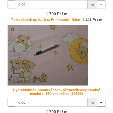
-
m
+
1.790 Ft / m
Törzsvásárl. ár, v. 10 e. Ft kosárért. felett:
1.611 Ft / m
Gyerekmintás pamutvászon, rózsaszín alapon alvó
mackók, 160 cm széles (15536)
-
m
+
1.790 Ft / m