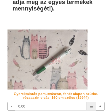
adja meg az egyes termékek
mennyiségét!).
Gyerekmintás pamutvászon, fehér alapon szürke-
rózsaszín cicás, 160 cm széles (15544)
-
m
+