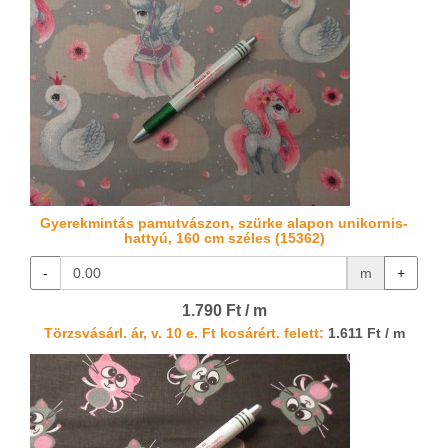
Gyerekmintás pamutvászon, szürke alapon unikornis-
hattyú, 160 cm széles (15362)
-
m
+
1.790 Ft / m
Törzsvásárl. ár, v. 10 e. Ft kosárért. felett:
1.611 Ft / m