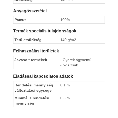
Anyagösszetétel
Pamut
100%
Termék speciális tulajdonságok
Területsürüség
140 g/m2
Felhasználási területek
Javasolt termékek
- Gyerek ágynemű
- ovis zsák
Eladással kapcsolatos adatok
Rendelési mennyiség
0.1 m
változtatási egysége
Minimális rendelési
0.5 m
mennyiség