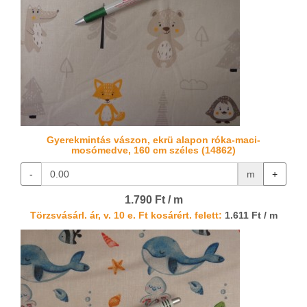
Gyerekmintás vászon, ekrü alapon róka-maci-
mosómedve, 160 cm széles (14862)
-
m
+
1.790 Ft / m
Törzsvásárl. ár, v. 10 e. Ft kosárért. felett:
1.611 Ft / m