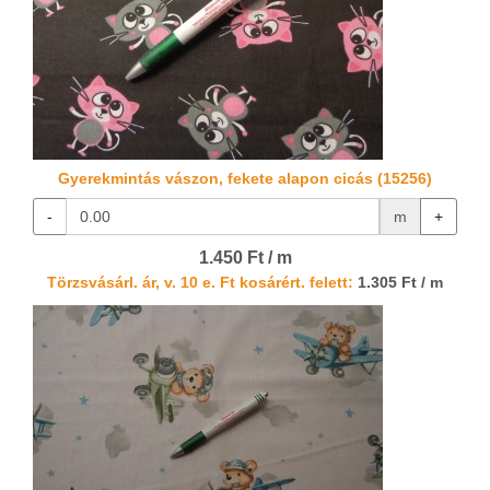
Gyerekmintás vászon, fekete alapon cicás (15256)
-
m
+
1.450 Ft / m
Törzsvásárl. ár, v. 10 e. Ft kosárért. felett:
1.305 Ft / m