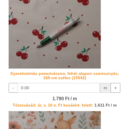
Gyerekmintás pamutvászon, fehér alapon cseresznyés,
160 cm széles (15542)
-
m
+
1.790 Ft / m
Törzsvásárl. ár, v. 10 e. Ft kosárért. felett:
1.611 Ft / m