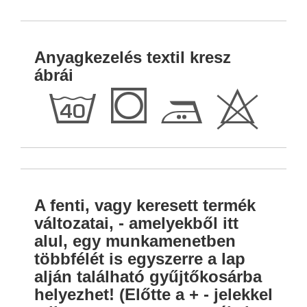
Anyagkezelés textil kresz
ábrái
h
Q
E
H
A fenti, vagy keresett termék
változatai, - amelyekből itt
alul, egy munkamenetben
többfélét is egyszerre a lap
alján található gyűjtőkosárba
helyezhet! (Előtte a + - jelekkel