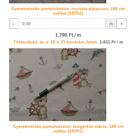
Gyerekmintás pamutvászon, nyuszis-pipacsos, 160 cm
széles (15252)
-
m
+
1.790 Ft / m
Törzsvásárl. ár, v. 10 e. Ft kosárért. felett:
1.611 Ft / m
Gyerekmintás pamutvászon, tengerész macis, 160 cm
széles (15251)