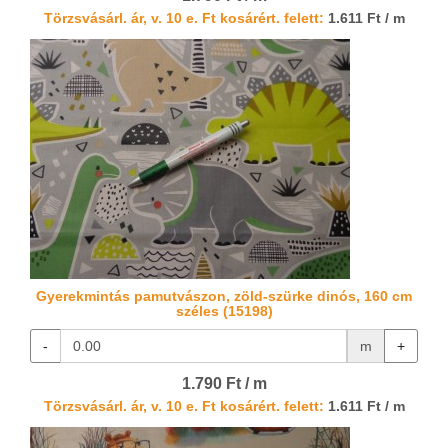
Törzsvásárl. ár, v. 10 e. Ft kosárért. felett:
1.611 Ft / m
Gyerekmintás pamutvászon, zöld-szürke dinós, 160 cm
széles (15198)
-
m
+
1.790 Ft / m
Törzsvásárl. ár, v. 10 e. Ft kosárért. felett:
1.611 Ft / m