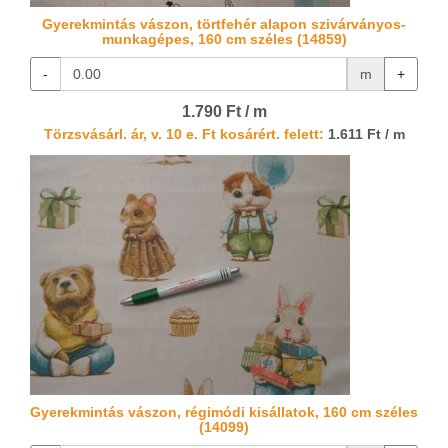
Gyerekmintás vászon, törtfehér alapon szivárványos-
munkagépes, 160 cm széles (14859)
-
m
+
1.790 Ft / m
Törzsvásárl. ár, v. 10 e. Ft kosárért. felett:
1.611 Ft / m
Gyerekmintás vászon, régimódi kisállatok, 160 cm széles
(14099)