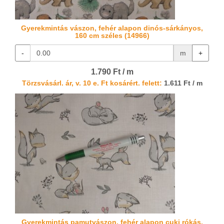
Gyerekmintás vászon, fehér alapon dinós-sárkányos,
160 cm széles (14966)
-
m
+
1.790 Ft / m
Törzsvásárl. ár, v. 10 e. Ft kosárért. felett:
1.611 Ft / m
Gyerekmintás pamutvászon, fehér alapon cuki rókás,