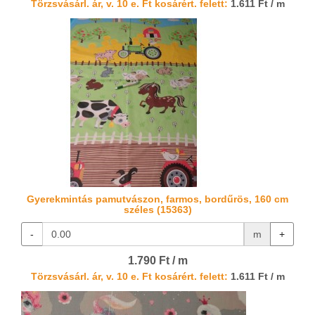
Törzsvásárl. ár, v. 10 e. Ft kosárért. felett:
1.611 Ft / m
Gyerekmintás pamutvászon, farmos, bordűrös, 160 cm
széles (15363)
-
m
+
1.790 Ft / m
Törzsvásárl. ár, v. 10 e. Ft kosárért. felett:
1.611 Ft / m