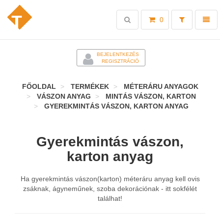
Toggle
Toggl
0
search
naviga
-
BEJELENTKEZÉS
REGISZTRÁCIÓ
FŐOLDAL
TERMÉKEK
MÉTERÁRU ANYAGOK
VÁSZON ANYAG
MINTÁS VÁSZON, KARTON
GYEREKMINTÁS VÁSZON, KARTON ANYAG
Gyerekmintás vászon,
karton anyag
Ha gyerekmintás vászon(karton) méteráru anyag kell ovis
zsáknak, ágyneműnek, szoba dekorációnak - itt sokfélét
találhat!