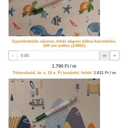
Gyerekmintás vászon, fehér alapon bálna-hal-teknős,
160 cm széles (14861)
-
m
+
1.790 Ft / m
Törzsvásárl. ár, v. 10 e. Ft kosárért. felett:
1.611 Ft / m