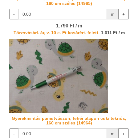
160 cm széles (14965)
-
m
+
1.790 Ft / m
Törzsvásárl. ár, v. 10 e. Ft kosárért. felett:
1.611 Ft / m
Gyerekmintás pamutvászon, fehér alapon cuki teknős,
160 cm széles (14964)
-
m
+