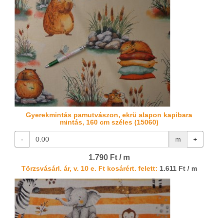
Gyerekmintás pamutvászon, ekrü alapon kapibara
mintás, 160 cm széles (15060)
-
m
+
1.790 Ft / m
Törzsvásárl. ár, v. 10 e. Ft kosárért. felett:
1.611 Ft / m