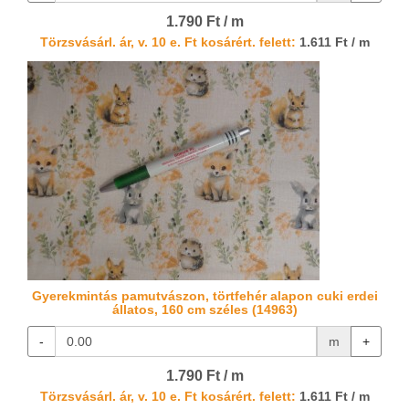
1.790 Ft / m
Törzsvásárl. ár, v. 10 e. Ft kosárért. felett:
1.611 Ft / m
Gyerekmintás pamutvászon, törtfehér alapon cuki erdei
állatos, 160 cm széles (14963)
-
m
+
1.790 Ft / m
Törzsvásárl. ár, v. 10 e. Ft kosárért. felett:
1.611 Ft / m