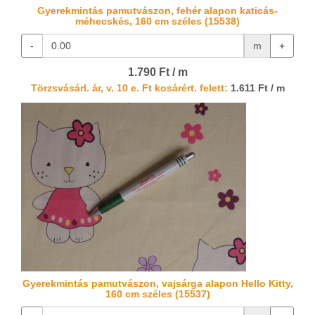
Gyerekmintás pamutvászon, fehér alapon katicás-
méhecskés, 160 cm széles (15538)
-
m
+
1.790 Ft / m
Törzsvásárl. ár, v. 10 e. Ft kosárért. felett:
1.611 Ft / m
Gyerekmintás pamutvászon, vajsárga alapon Hello Kitty,
160 cm széles (15537)