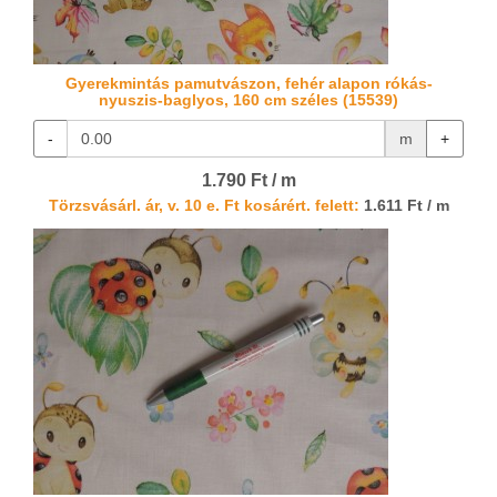
Gyerekmintás pamutvászon, fehér alapon rókás-
nyuszis-baglyos, 160 cm széles (15539)
-
m
+
1.790 Ft / m
Törzsvásárl. ár, v. 10 e. Ft kosárért. felett:
1.611 Ft / m