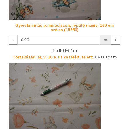
Gyerekmintás pamutvászon, repülő macis, 160 cm
széles (15253)
-
m
+
1.790 Ft / m
Törzsvásárl. ár, v. 10 e. Ft kosárért. felett:
1.611 Ft / m