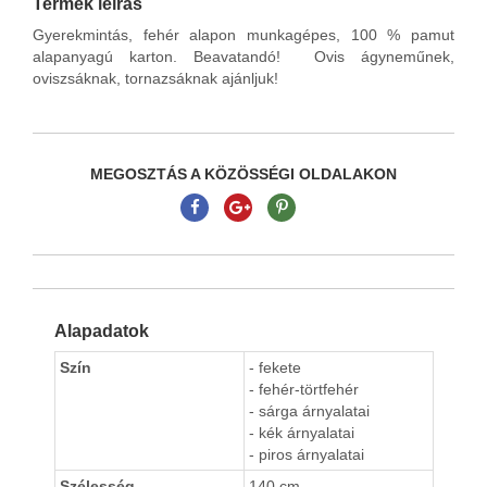
Termék leírás
Gyerekmintás, fehér alapon munkagépes, 100 % pamut
alapanyagú karton. Beavatandó! Ovis ágyneműnek,
oviszsáknak, tornazsáknak ajánljuk!
MEGOSZTÁS A KÖZÖSSÉGI OLDALAKON
Alapadatok
Szín
- fekete
- fehér-törtfehér
- sárga árnyalatai
- kék árnyalatai
- piros árnyalatai
Szélesség
140 cm