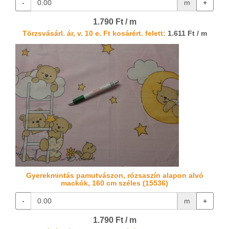
-
m
+
1.790 Ft / m
Törzsvásárl. ár, v. 10 e. Ft kosárért. felett:
1.611 Ft / m
Gyerekmintás pamutvászon, rózsaszín alapon alvó
mackók, 160 cm széles (15536)
-
m
+
1.790 Ft / m