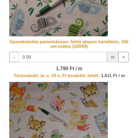
Gyerekmintás pamutvászon, fehér alapon kaméleon, 160
cm széles (15540)
-
m
+
1.790 Ft / m
Törzsvásárl. ár, v. 10 e. Ft kosárért. felett:
1.611 Ft / m