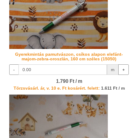
Gyerekmintás pamutvászon, csíkos alapon elefánt-
majom-zebra-oroszlán, 160 cm széles (15050)
-
m
+
1.790 Ft / m
Törzsvásárl. ár, v. 10 e. Ft kosárért. felett:
1.611 Ft / m