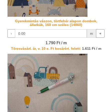
Gyerekmintás vászon, törtfehér alapon dombok,
állatkák, 160 cm széles (14860)
-
m
+
1.790 Ft / m
Törzsvásárl. ár, v. 10 e. Ft kosárért. felett:
1.611 Ft / m