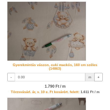
Gyerekmintás vászon, cuki mackós, 160 cm széles
(14863)
-
m
+
1.790 Ft / m
Törzsvásárl. ár, v. 10 e. Ft kosárért. felett:
1.611 Ft / m