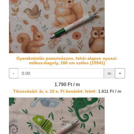
Gyerekmintás pamutvászon, fehér alapon nyuszi-
mókus-bagoly, 160 cm széles (15541)
-
m
+
1.790 Ft / m
Törzsvásárl. ár, v. 10 e. Ft kosárért. felett:
1.611 Ft / m