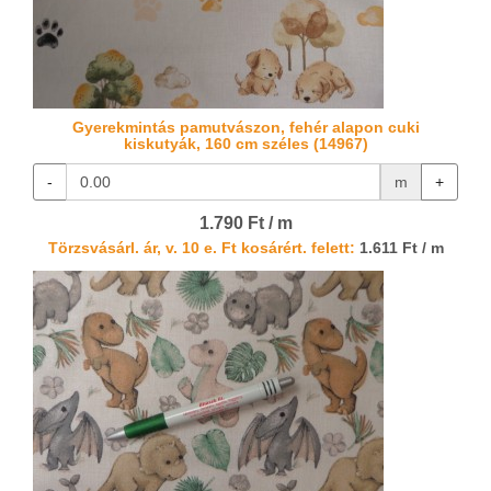
Gyerekmintás pamutvászon, fehér alapon cuki
kiskutyák, 160 cm széles (14967)
-
m
+
1.790 Ft / m
Törzsvásárl. ár, v. 10 e. Ft kosárért. felett:
1.611 Ft / m