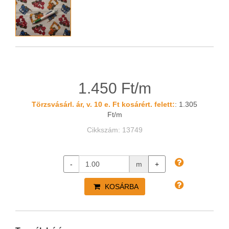
1.450 Ft/m
Törzsvásárl. ár, v. 10 e. Ft kosárért. felett:
: 1.305
Ft/m
Cikkszám: 13749
-
m
+
KOSÁRBA