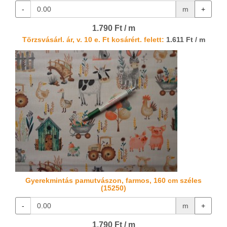
-
m
+
1.790 Ft / m
Törzsvásárl. ár, v. 10 e. Ft kosárért. felett:
1.611 Ft / m
Gyerekmintás pamutvászon, farmos, 160 cm széles
(15250)
-
m
+
1.790 Ft / m