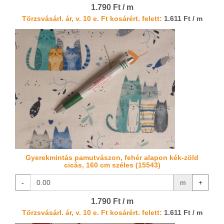
1.790 Ft / m
Törzsvásárl. ár, v. 10 e. Ft kosárért. felett:
1.611 Ft / m
Gyerekmintás pamutvászon, fehér alapon kék-zöld
cicás, 160 cm széles (15543)
-
m
+
1.790 Ft / m
Törzsvásárl. ár, v. 10 e. Ft kosárért. felett:
1.611 Ft / m