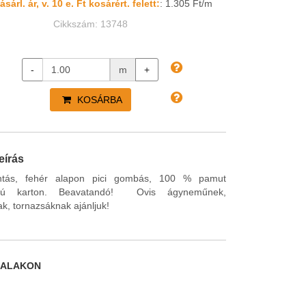
sárl. ár, v. 10 e. Ft kosárért. felett:
: 1.305 Ft/m
Cikkszám: 13748
-
m
+
KOSÁRBA
eírás
ntás, fehér alapon pici gombás, 100 % pamut
agú karton. Beavatandó! Ovis ágyneműnek,
k, tornazsáknak ajánljuk!
DALAKON