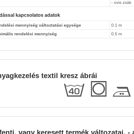
- ovis zsák
dással kapcsolatos adatok
ndelési mennyiség változtatási egysége
0.1 m
nimális rendelési mennyiség
0.5 m
yagkezelés textil kresz ábrái
h
Q
E
fenti, vagy keresett termék változatai, - 