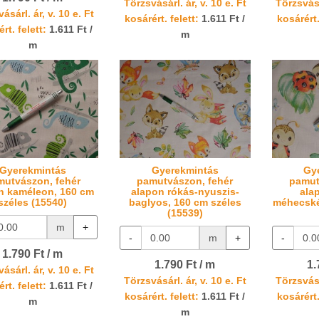
Törzsvásárl. ár, v. 10 e. Ft
Törzsvásá
ásárl. ár, v. 10 e. Ft
kosárért. felett:
1.611 Ft /
kosárért.
rt. felett:
1.611 Ft /
m
m
Gyerekmintás
Gyerekmintás
Gy
mutvászon, fehér
pamutvászon, fehér
pamut
n kaméleon, 160 cm
alapon rókás-nyuszis-
ala
széles (15540)
baglyos, 160 cm széles
méhecské
(15539)
m
+
-
m
+
-
1.790 Ft / m
1.790 Ft / m
1.
ásárl. ár, v. 10 e. Ft
Törzsvásárl. ár, v. 10 e. Ft
Törzsvásá
rt. felett:
1.611 Ft /
kosárért. felett:
1.611 Ft /
kosárért.
m
m