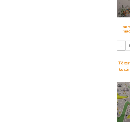
pam
mac
-
Törzsv
kosáré