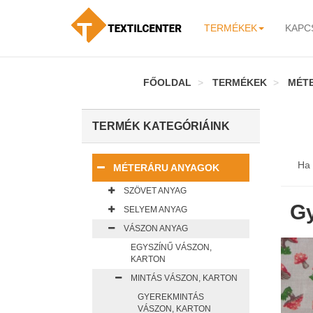
TERMÉKEK
KAPC
-
FŐOLDAL
TERMÉKEK
MÉT
TERMÉK KATEGÓRIÁINK
Ha 
MÉTERÁRU ANYAGOK
SZÖVET ANYAG
Gy
SELYEM ANYAG
VÁSZON ANYAG
EGYSZÍNŰ VÁSZON,
KARTON
MINTÁS VÁSZON, KARTON
GYEREKMINTÁS
VÁSZON, KARTON