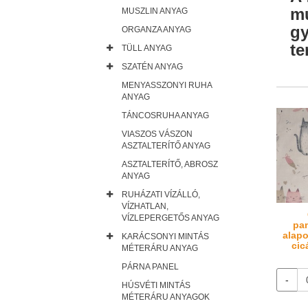
mu
MUSZLIN ANYAG
gy
ORGANZA ANYAG
te
TÜLL ANYAG
SZATÉN ANYAG
MENYASSZONYI RUHA
ANYAG
TÁNCOSRUHA ANYAG
VIASZOS VÁSZON
ASZTALTERÍTŐ ANYAG
ASZTALTERÍTŐ, ABROSZ
ANYAG
RUHÁZATI VÍZÁLLÓ,
VÍZHATLAN,
VÍZLEPERGETŐS ANYAG
pa
alapo
KARÁCSONYI MINTÁS
cic
MÉTERÁRU ANYAG
PÁRNA PANEL
-
HÚSVÉTI MINTÁS
MÉTERÁRU ANYAGOK