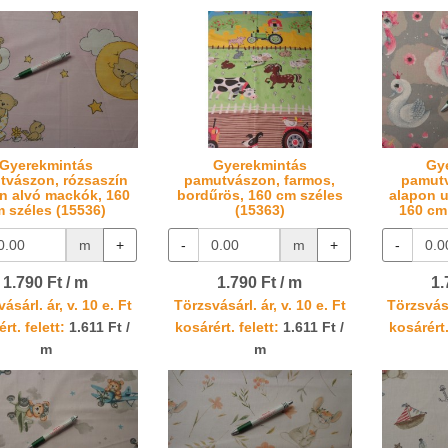
Gyerekmintás
Gyerekmintás
Gy
tvászon, rózsaszín
pamutvászon, farmos,
pamutv
n alvó mackók, 160
bordűrös, 160 cm széles
alapon u
 széles (15536)
(15363)
160 cm
m
+
-
m
+
-
1.790 Ft / m
1.790 Ft / m
1.
ásárl. ár, v. 10 e. Ft
Törzsvásárl. ár, v. 10 e. Ft
Törzsvásá
rt. felett:
1.611 Ft /
kosárért. felett:
1.611 Ft /
kosárért.
m
m