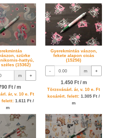
erekmintás
Gyerekmintás vászon,
ászon, szürke
fekete alapon cicás
nikornis-hattyú,
(15256)
 széles (15362)
-
m
+
m
+
1.450 Ft / m
790 Ft / m
Törzsvásárl. ár, v. 10 e. Ft
rl. ár, v. 10 e. Ft
kosárért. felett:
1.305 Ft /
 felett:
1.611 Ft /
m
m