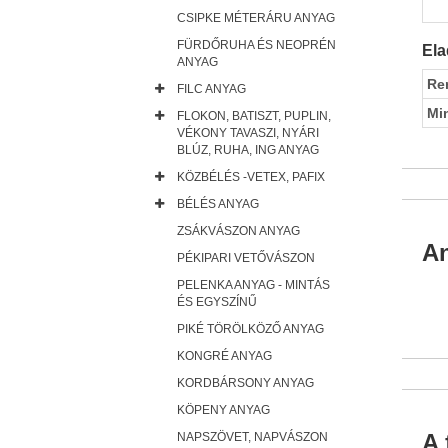
CSIPKE MÉTERÁRU ANYAG
FÜRDŐRUHA ÉS NEOPRÉN
Ela
ANYAG
Re
FILC ANYAG
Mi
FLOKON, BATISZT, PUPLIN,
VÉKONY TAVASZI, NYÁRI
BLÚZ, RUHA, ING ANYAG
KÖZBÉLÉS -VETEX, PAFIX
BÉLÉS ANYAG
ZSÁKVÁSZON ANYAG
An
PÉKIPARI VETŐVÁSZON
PELENKA ANYAG - MINTÁS
ÉS EGYSZÍNŰ
PIKÉ TÖRÖLKÖZŐ ANYAG
KONGRÉ ANYAG
KORDBÁRSONY ANYAG
KÖPENY ANYAG
A 
NAPSZÖVET, NAPVÁSZON