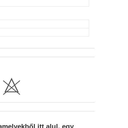
H
amelyekből itt alul, egy