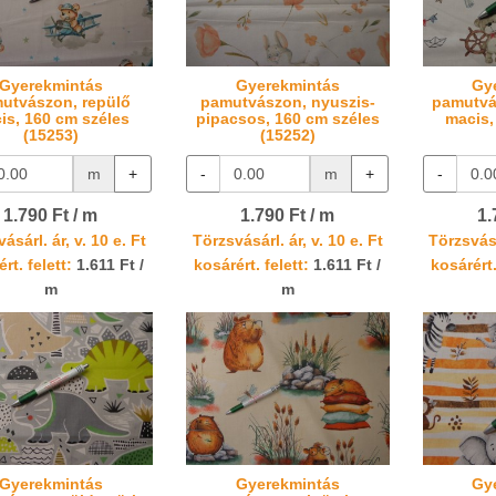
Gyerekmintás
Gyerekmintás
Gy
utvászon, repülő
pamutvászon, nyuszis-
pamutvá
is, 160 cm széles
pipacsos, 160 cm széles
macis,
(15253)
(15252)
m
+
-
m
+
-
1.790 Ft / m
1.790 Ft / m
1.
ásárl. ár, v. 10 e. Ft
Törzsvásárl. ár, v. 10 e. Ft
Törzsvásá
rt. felett:
1.611 Ft /
kosárért. felett:
1.611 Ft /
kosárért.
m
m
Gyerekmintás
Gyerekmintás
Gy