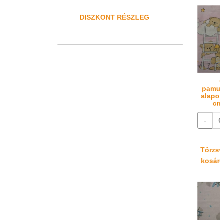
DISZKONT RÉSZLEG
pamu
alapo
cm
-
Törzsv
kosáré