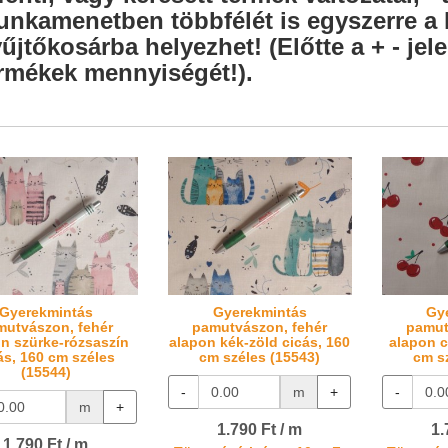
nkamenetben többfélét is egyszerre a l
űjtőkosárba helyezhet! (Előtte a + - je
rmékek mennyiségét!).
Gyerekmintás
Gyerekmintás
Gy
mutvászon, fehér
pamutvászon, fehér
pamut
n szürke-rózsaszín
alapon kék-zöld cicás, 160
alapon c
ás, 160 cm széles
cm széles (15543)
cm s
(15544)
-
m
+
-
m
+
1.790 Ft / m
1.
1.790 Ft / m