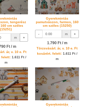
erekmintás
Gyerekmintás
szon, tengerész
pamutvászon, farmos, 160
 160 cm széles
cm széles (15250)
(15251)
-
m
+
m
+
1.790 Ft / m
790 Ft / m
Törzsvásárl. ár, v. 10 e. Ft
rl. ár, v. 10 e. Ft
kosárért. felett:
1.611 Ft /
 felett:
1.611 Ft /
m
m
erekmintás
Gyerekmintás