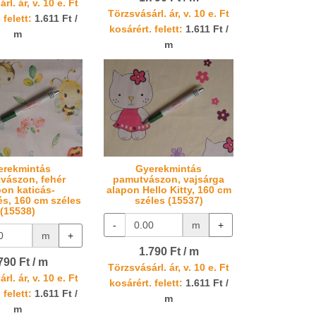
rl. ár, v. 10 e. Ft
Törzsvásárl. ár, v. 10 e. Ft
 felett:
1.611 Ft /
kosárért. felett:
1.611 Ft /
m
m
erekmintás
Gyerekmintás
vászon, fehér
pamutvászon, vajsárga
pon katicás-
alapon Hello Kitty, 160 cm
s, 160 cm széles
széles (15537)
(15538)
-
m
+
m
+
1.790 Ft / m
790 Ft / m
Törzsvásárl. ár, v. 10 e. Ft
rl. ár, v. 10 e. Ft
kosárért. felett:
1.611 Ft /
 felett:
1.611 Ft /
m
m