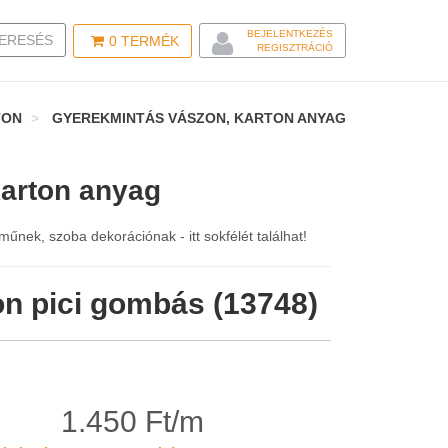
BEJELENTKEZÉS
LE SEARCH
ERESÉS
0
TERMÉK
REGISZTRÁCIÓ
TON
GYEREKMINTÁS VÁSZON, KARTON ANYAG
arton anyag
nek, szoba dekorációnak - itt sokfélét találhat!
on pici gombás (13748)
1.450 Ft/m