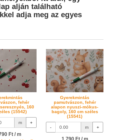
ap alján található
lekkel adja meg az egyes
erekmintás
Gyerekmintás
vászon, fehér
pamutvászon, fehér
seresznyés, 160
alapon nyuszi-mókus-
zéles (15542)
bagoly, 160 cm széles
(15541)
m
+
-
m
+
790 Ft / m
1.790 Ft / m