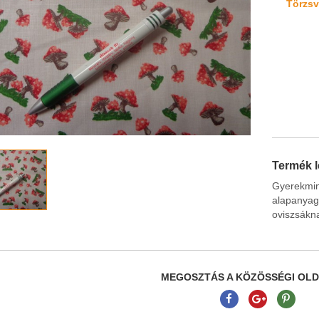
Törzsvá
Termék l
Gyerekmi
alapany
oviszsákna
MEGOSZTÁS A KÖZÖSSÉGI OL