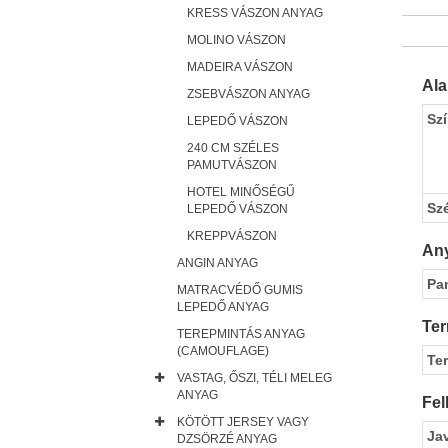
KRESS VÁSZON ANYAG
MOLINO VÁSZON
MADEIRA VÁSZON
Al
ZSEBVÁSZON ANYAG
Sz
LEPEDŐ VÁSZON
240 CM SZÉLES
PAMUTVÁSZON
HOTEL MINŐSÉGŰ
Sz
LEPEDŐ VÁSZON
KREPPVÁSZON
Any
ANGIN ANYAG
Pa
MATRACVÉDŐ GUMIS
LEPEDŐ ANYAG
Ter
TEREPMINTÁS ANYAG
(CAMOUFLAGE)
Te
VASTAG, ŐSZI, TÉLI MELEG
ANYAG
Fel
KÖTÖTT JERSEY VAGY
Ja
DZSÖRZÉ ANYAG