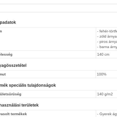
apadatok
ín
- fehér-tört
- zöld árnya
- piros árny
- barna árny
élesség
140 cm
agösszetétel
mut
100%
mék speciális tulajdonságok
rületsürüség
140 g/m2
használási területek
vasolt termékek
- Gyerek á