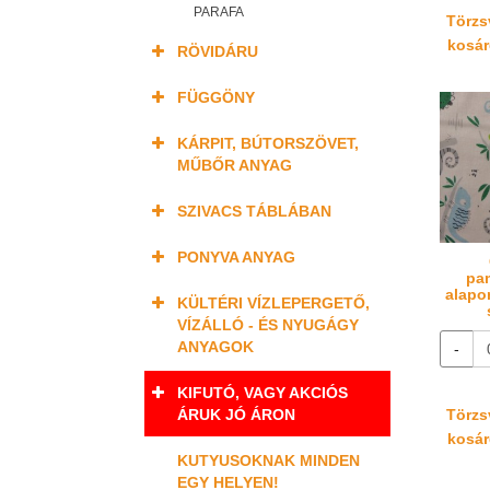
PARAFA
Törzsv
kosáré
RÖVIDÁRU
FÜGGÖNY
KÁRPIT, BÚTORSZÖVET,
MŰBŐR ANYAG
SZIVACS TÁBLÁBAN
PONYVA ANYAG
pa
alapo
KÜLTÉRI VÍZLEPERGETŐ,
VÍZÁLLÓ - ÉS NYUGÁGY
ANYAGOK
-
KIFUTÓ, VAGY AKCIÓS
ÁRUK JÓ ÁRON
Törzsv
kosáré
KUTYUSOKNAK MINDEN
EGY HELYEN!