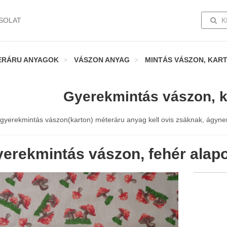
TOGG
SOLAT
K
ERÁRU ANYAGOK
VÁSZON ANYAG
MINTÁS VÁSZON, KAR
Gyerekmintás vászon, k
gyerekmintás vászon(karton) méteráru anyag kell ovis zsáknak, ágynemű
erekmintás vászon, fehér alap