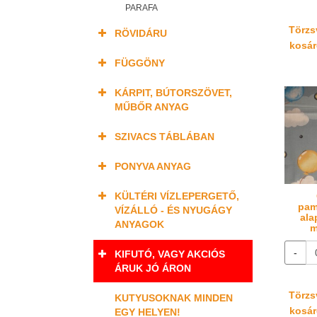
PARAFA
Törzsv
RÖVIDÁRU
kosáré
FÜGGÖNY
KÁRPIT, BÚTORSZÖVET,
MŰBŐR ANYAG
SZIVACS TÁBLÁBAN
PONYVA ANYAG
KÜLTÉRI VÍZLEPERGETŐ,
pam
VÍZÁLLÓ - ÉS NYUGÁGY
ala
ANYAGOK
m
-
KIFUTÓ, VAGY AKCIÓS
ÁRUK JÓ ÁRON
Törzsv
KUTYUSOKNAK MINDEN
kosáré
EGY HELYEN!