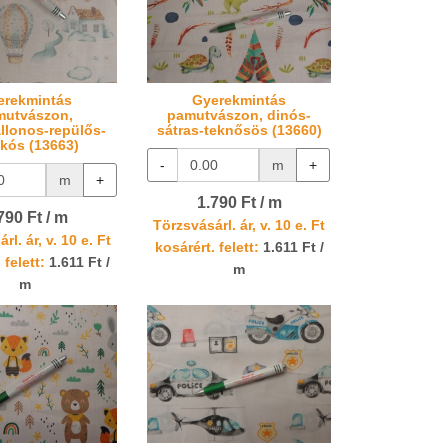
erekmintás
Gyerekmintás
mutvászon,
pamutvászon, dinós-
llonos-repülős-
sátras-teknősös (13660)
ikós (13663)
-
m
+
m
+
1.790 Ft / m
790 Ft / m
Törzsvásárl. ár, v. 10 e. Ft
rl. ár, v. 10 e. Ft
kosárért. felett:
1.611 Ft /
 felett:
1.611 Ft /
m
m