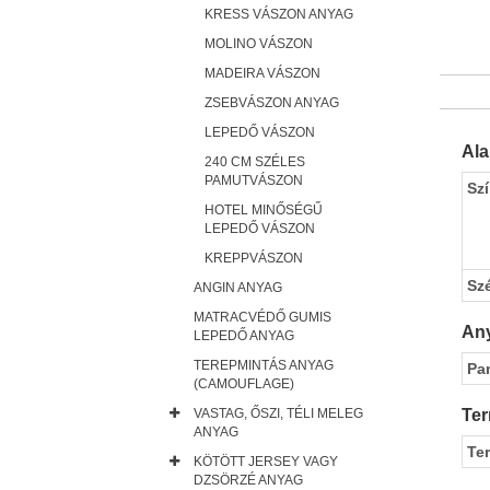
KRESS VÁSZON ANYAG
MOLINO VÁSZON
MADEIRA VÁSZON
ZSEBVÁSZON ANYAG
LEPEDŐ VÁSZON
Al
240 CM SZÉLES
PAMUTVÁSZON
Sz
HOTEL MINŐSÉGŰ
LEPEDŐ VÁSZON
KREPPVÁSZON
Sz
ANGIN ANYAG
MATRACVÉDŐ GUMIS
Any
LEPEDŐ ANYAG
TEREPMINTÁS ANYAG
Pa
(CAMOUFLAGE)
VASTAG, ŐSZI, TÉLI MELEG
Ter
ANYAG
Te
KÖTÖTT JERSEY VAGY
DZSÖRZÉ ANYAG