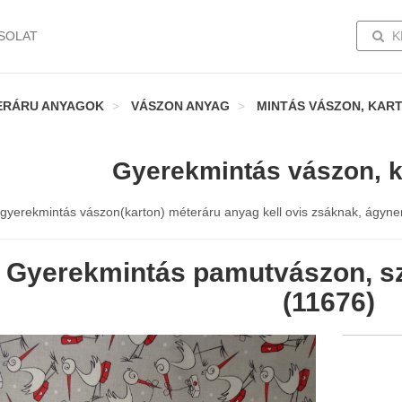
TOGG
SOLAT
K
ERÁRU ANYAGOK
VÁSZON ANYAG
MINTÁS VÁSZON, KAR
Gyerekmintás vászon, k
gyerekmintás vászon(karton) méteráru anyag kell ovis zsáknak, ágynemű
Gyerekmintás pamutvászon, sz
(11676)