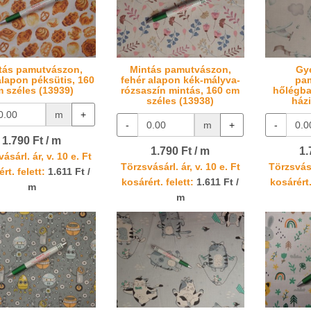
tás pamutvászon,
Mintás pamutvászon,
Gy
alapon péksütis, 160
fehér alapon kék-mályva-
pa
 széles (13939)
rózsaszín mintás, 160 cm
hőlégba
széles (13938)
ház
m
+
-
m
+
-
1.790 Ft / m
1.790 Ft / m
1.
ásárl. ár, v. 10 e. Ft
Törzsvásárl. ár, v. 10 e. Ft
Törzsvásá
rt. felett:
1.611 Ft /
kosárért. felett:
1.611 Ft /
kosárért.
m
m