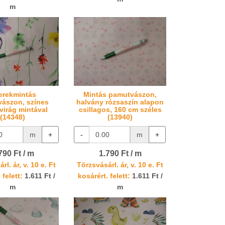
m
erekmintás
Mintás pamutvászon,
ászon, színes
halvány rózsaszín alapon
virág mintával
csillagos, 160 cm széles
(14348)
(13940)
m
+
-
m
+
790 Ft / m
1.790 Ft / m
rl. ár, v. 10 e. Ft
Törzsvásárl. ár, v. 10 e. Ft
 felett:
1.611 Ft /
kosárért. felett:
1.611 Ft /
m
m