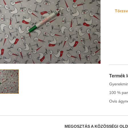
Törzsvá
Termék l
Gyerekmin
100 % pam
Ovis ágyn
MEGOSZTÁS A KÖZÖSSÉGI OL