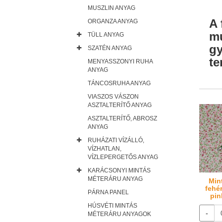
MUSZLIN ANYAG
A 
ORGANZA ANYAG
mu
TÜLL ANYAG
gy
SZATÉN ANYAG
te
MENYASSZONYI RUHA
ANYAG
TÁNCOSRUHA ANYAG
VIASZOS VÁSZON
ASZTALTERÍTŐ ANYAG
ASZTALTERÍTŐ, ABROSZ
ANYAG
RUHÁZATI VÍZÁLLÓ,
VÍZHATLAN,
VÍZLEPERGETŐS ANYAG
KARÁCSONYI MINTÁS
MÉTERÁRU ANYAG
Min
fehé
PÁRNA PANEL
pin
HÚSVÉTI MINTÁS
-
MÉTERÁRU ANYAGOK