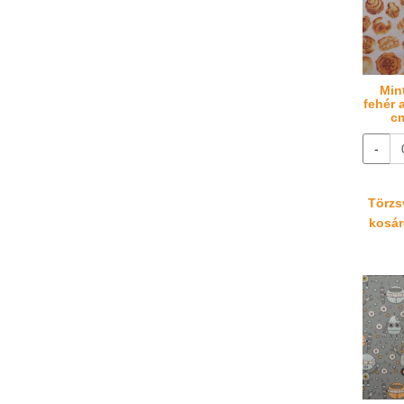
Min
fehér 
cm
-
Törzsv
kosáré