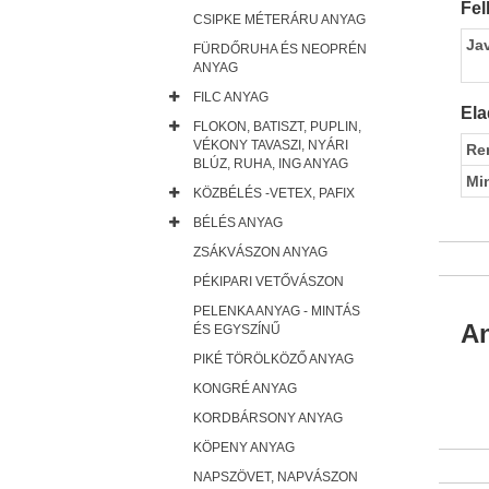
Fel
CSIPKE MÉTERÁRU ANYAG
Ja
FÜRDŐRUHA ÉS NEOPRÉN
ANYAG
FILC ANYAG
Ela
FLOKON, BATISZT, PUPLIN,
VÉKONY TAVASZI, NYÁRI
Re
BLÚZ, RUHA, ING ANYAG
Mi
KÖZBÉLÉS -VETEX, PAFIX
BÉLÉS ANYAG
ZSÁKVÁSZON ANYAG
PÉKIPARI VETŐVÁSZON
PELENKA ANYAG - MINTÁS
An
ÉS EGYSZÍNŰ
PIKÉ TÖRÖLKÖZŐ ANYAG
KONGRÉ ANYAG
KORDBÁRSONY ANYAG
KÖPENY ANYAG
NAPSZÖVET, NAPVÁSZON