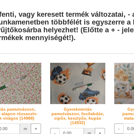
fenti, vagy keresett termék változatai, - 
nkamenetben többfélét is egyszerre a l
űjtőkosárba helyezhet! (Előtte a + - je
rmékek mennyiségét!).
tás pamutvászon,
Gyerekmintás
Gy
r alapon rózsaszín-
pamutvászon, focilabdás,
pamut
k virágos (14988)
cipős, kesztyűs, kupás
mala
(14932)
m
+
-
-
m
+