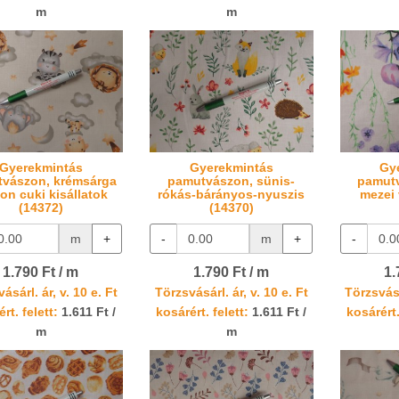
m
m
Gyerekmintás
Gyerekmintás
Gy
vászon, krémsárga
pamutvászon, sünis-
pamutv
on cuki kisállatok
rókás-bárányos-nyuszis
mezei 
(14372)
(14370)
m
+
-
m
+
-
1.790 Ft / m
1.790 Ft / m
1.
ásárl. ár, v. 10 e. Ft
Törzsvásárl. ár, v. 10 e. Ft
Törzsvásá
rt. felett:
1.611 Ft /
kosárért. felett:
1.611 Ft /
kosárért.
m
m