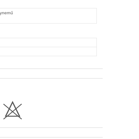
gynemű
H