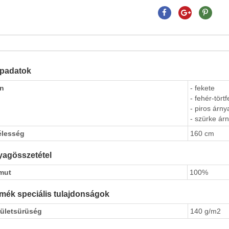
apadatok
ín
- fekete
- fehér-tört
- piros árny
- szürke árn
élesség
160 cm
agösszetétel
mut
100%
mék speciális tulajdonságok
rületsürüség
140 g/m2