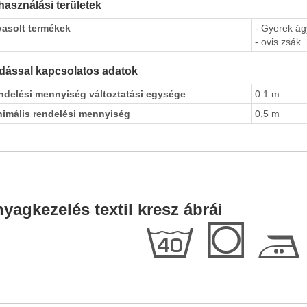
használási területek
vasolt termékek
- Gyerek á
- ovis zsák
dással kapcsolatos adatok
ndelési mennyiség változtatási egysége
0.1 m
nimális rendelési mennyiség
0.5 m
yagkezelés textil kresz ábrái
h
Q
E