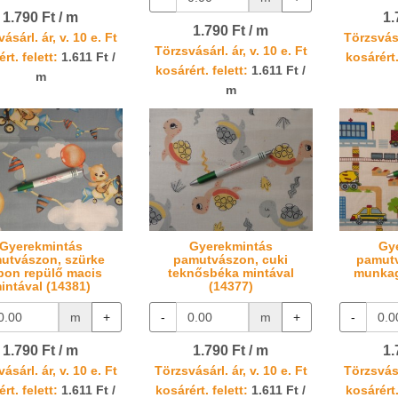
1.790 Ft / m
1.
1.790 Ft / m
ásárl. ár, v. 10 e. Ft
Törzsvásá
Törzsvásárl. ár, v. 10 e. Ft
rt. felett:
1.611 Ft /
kosárért.
kosárért. felett:
1.611 Ft /
m
m
Gyerekmintás
Gyerekmintás
Gy
utvászon, szürke
pamutvászon, cuki
pamutv
pon repülő macis
teknősbéka mintával
munkag
intával (14381)
(14377)
m
+
-
m
+
-
1.790 Ft / m
1.790 Ft / m
1.
ásárl. ár, v. 10 e. Ft
Törzsvásárl. ár, v. 10 e. Ft
Törzsvásá
rt. felett:
1.611 Ft /
kosárért. felett:
1.611 Ft /
kosárért.