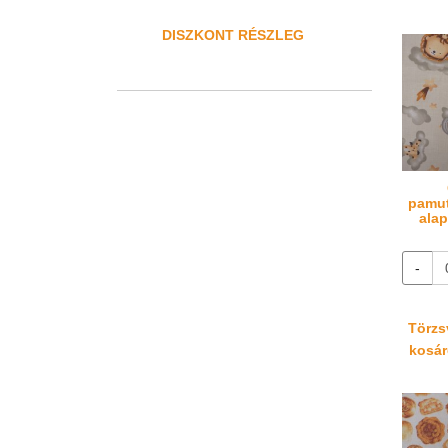
DISZKONT RÉSZLEG
pamut
alap
-
Törzsv
kosáré