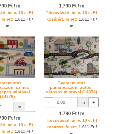
790 Ft / m
1.790 Ft / m
rl. ár, v. 10 e. Ft
Törzsvásárl. ár, v. 10 e. Ft
 felett:
1.611 Ft /
kosárért. felett:
1.611 Ft /
m
m
erekmintás
Gyerekmintás
ászon, színes
pamutvászon, autós-
épes mintával
városos mintával (14374)
(14376)
-
m
+
m
+
1.790 Ft / m
790 Ft / m
Törzsvásárl. ár, v. 10 e. Ft
rl. ár, v. 10 e. Ft
kosárért. felett:
1.611 Ft /
 felett:
1.611 Ft /
m