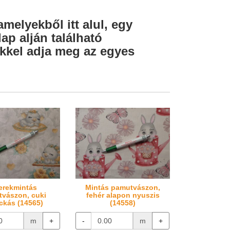
amelyekből itt alul, egy
ap alján található
lekkel adja meg az egyes
erekmintás
Mintás pamutvászon,
vászon, cuki
fehér alapon nyuszis
ckás (14565)
(14558)
m
+
-
m
+