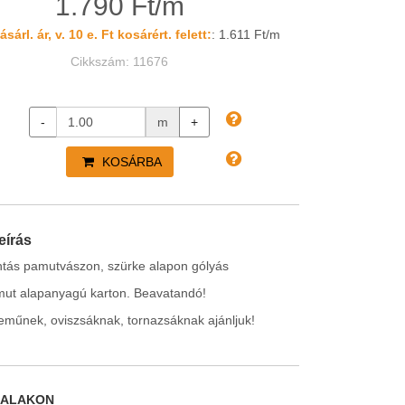
1.790 Ft/m
sárl. ár, v. 10 e. Ft kosárért. felett:
: 1.611 Ft/m
Cikkszám: 11676
-
m
+
KOSÁRBA
eírás
tás pamutvászon, szürke alapon gólyás
ut alapanyagú karton. Beavatandó!
eműnek, oviszsáknak, tornazsáknak ajánljuk!
DALAKON