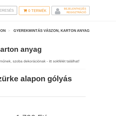
BEJELENTKEZÉS
LE SEARCH
ERESÉS
0
TERMÉK
REGISZTRÁCIÓ
TON
GYEREKMINTÁS VÁSZON, KARTON ANYAG
arton anyag
nek, szoba dekorációnak - itt sokfélét találhat!
ürke alapon gólyás