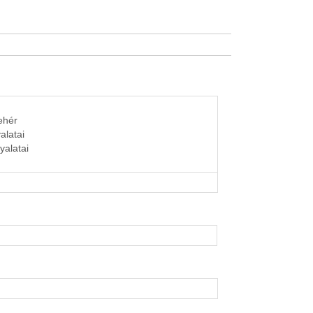
fehér
alatai
yalatai