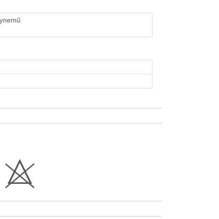
gynemű
H