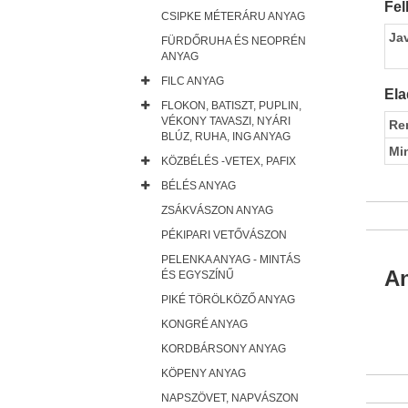
Fel
CSIPKE MÉTERÁRU ANYAG
Ja
FÜRDŐRUHA ÉS NEOPRÉN
ANYAG
FILC ANYAG
Ela
FLOKON, BATISZT, PUPLIN,
VÉKONY TAVASZI, NYÁRI
Re
BLÚZ, RUHA, ING ANYAG
Mi
KÖZBÉLÉS -VETEX, PAFIX
BÉLÉS ANYAG
ZSÁKVÁSZON ANYAG
PÉKIPARI VETŐVÁSZON
PELENKA ANYAG - MINTÁS
An
ÉS EGYSZÍNŰ
PIKÉ TÖRÖLKÖZŐ ANYAG
KONGRÉ ANYAG
KORDBÁRSONY ANYAG
KÖPENY ANYAG
NAPSZÖVET, NAPVÁSZON