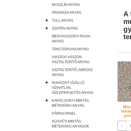
MUSZLIN ANYAG
A 
ORGANZA ANYAG
mu
TÜLL ANYAG
gy
SZATÉN ANYAG
te
MENYASSZONYI RUHA
ANYAG
TÁNCOSRUHA ANYAG
VIASZOS VÁSZON
ASZTALTERÍTŐ ANYAG
ASZTALTERÍTŐ, ABROSZ
ANYAG
RUHÁZATI VÍZÁLLÓ,
VÍZHATLAN,
VÍZLEPERGETŐS ANYAG
KARÁCSONYI MINTÁS
MÉTERÁRU ANYAG
Min
fehé
PÁRNA PANEL
pin
HÚSVÉTI MINTÁS
-
MÉTERÁRU ANYAGOK