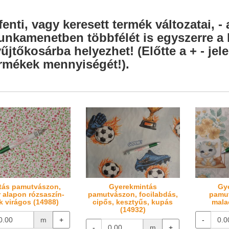
fenti, vagy keresett termék változatai, - 
nkamenetben többfélét is egyszerre a l
űjtőkosárba helyezhet! (Előtte a + - je
rmékek mennyiségét!).
tás pamutvászon,
Gyerekmintás
Gy
r alapon rózsaszín-
pamutvászon, focilabdás,
pamut
k virágos (14988)
cipős, kesztyűs, kupás
mala
(14932)
m
+
-
-
m
+