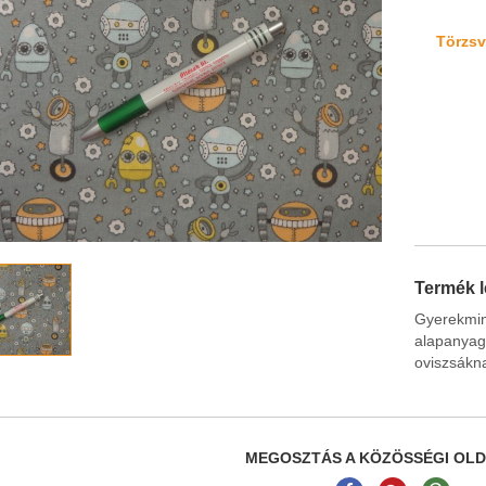
Törzsvá
Termék l
Gyerekmi
alapany
oviszsákna
MEGOSZTÁS A KÖZÖSSÉGI OL