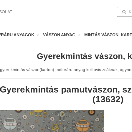
TOGG
SOLAT
K
ERÁRU ANYAGOK
VÁSZON ANYAG
MINTÁS VÁSZON, KAR
Gyerekmintás vászon, k
gyerekmintás vászon(karton) méteráru anyag kell ovis zsáknak, ágynemű
Gyerekmintás pamutvászon, sz
(13632)