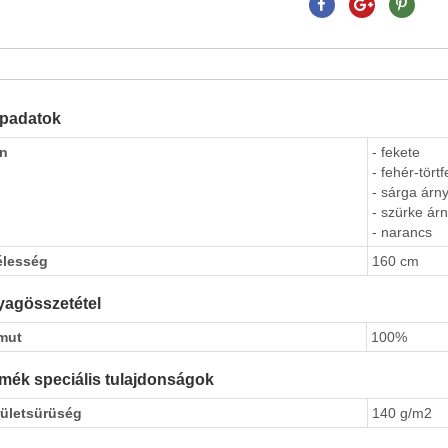
apadatok
ín
- fekete
- fehér-tört
- sárga árny
- szürke árn
- narancs
élesség
160 cm
agösszetétel
mut
100%
mék speciális tulajdonságok
rületsürüség
140 g/m2