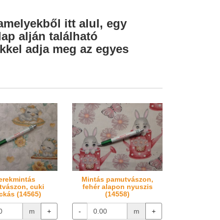
amelyekből itt alul, egy
ap alján található
lekkel adja meg az egyes
erekmintás
Mintás pamutvászon,
vászon, cuki
fehér alapon nyuszis
ckás (14565)
(14558)
m
+
-
m
+