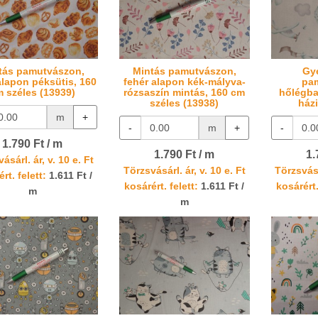
tás pamutvászon,
Mintás pamutvászon,
Gy
alapon péksütis, 160
fehér alapon kék-mályva-
pa
 széles (13939)
rózsaszín mintás, 160 cm
hőlégba
széles (13938)
ház
m
+
-
m
+
-
1.790 Ft / m
1.790 Ft / m
1.
ásárl. ár, v. 10 e. Ft
Törzsvásárl. ár, v. 10 e. Ft
Törzsvásá
rt. felett:
1.611 Ft /
kosárért. felett:
1.611 Ft /
kosárért.
m
m