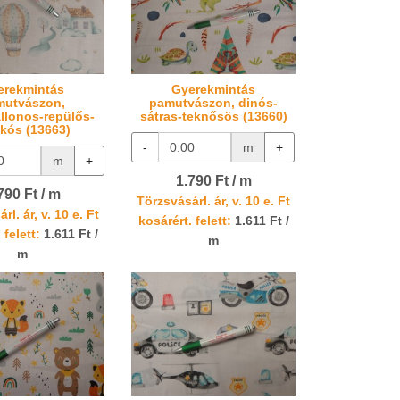
erekmintás
Gyerekmintás
mutvászon,
pamutvászon, dinós-
llonos-repülős-
sátras-teknősös (13660)
ikós (13663)
-
m
+
m
+
1.790 Ft / m
790 Ft / m
Törzsvásárl. ár, v. 10 e. Ft
rl. ár, v. 10 e. Ft
kosárért. felett:
1.611 Ft /
 felett:
1.611 Ft /
m
m