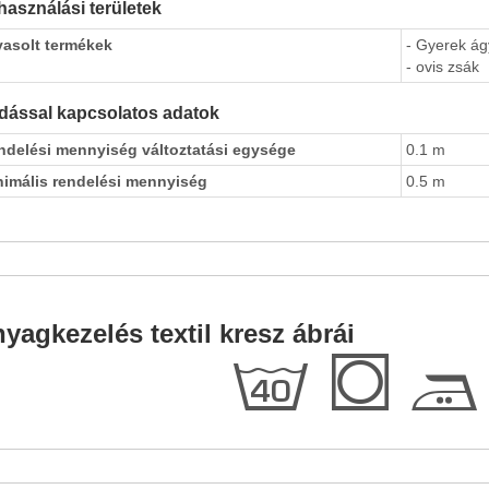
használási területek
vasolt termékek
- Gyerek á
- ovis zsák
dással kapcsolatos adatok
ndelési mennyiség változtatási egysége
0.1 m
nimális rendelési mennyiség
0.5 m
yagkezelés textil kresz ábrái
h
Q
E