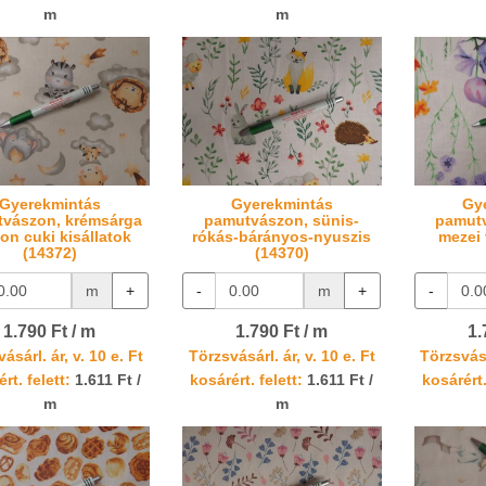
m
m
Gyerekmintás
Gyerekmintás
Gy
vászon, krémsárga
pamutvászon, sünis-
pamutv
on cuki kisállatok
rókás-bárányos-nyuszis
mezei 
(14372)
(14370)
m
+
-
m
+
-
1.790 Ft / m
1.790 Ft / m
1.
ásárl. ár, v. 10 e. Ft
Törzsvásárl. ár, v. 10 e. Ft
Törzsvásá
rt. felett:
1.611 Ft /
kosárért. felett:
1.611 Ft /
kosárért.
m
m