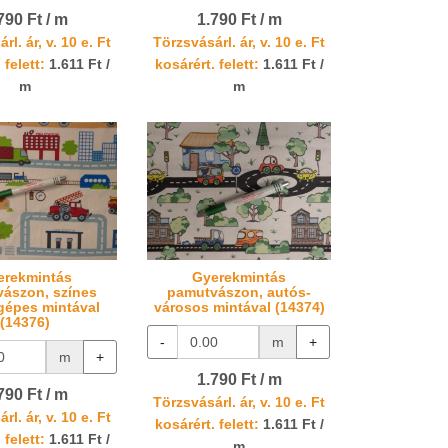
790 Ft / m
1.790 Ft / m
rl. ár, v. 10 e. Ft
Törzsvásárl. ár, v. 10 e. Ft
 felett:
1.611 Ft /
kosárért. felett:
1.611 Ft /
m
m
erekmintás
Gyerekmintás
ászon, színes
pamutvászon, autós-
épes mintával
városos mintával (14374)
(14376)
-
m
+
m
+
1.790 Ft / m
790 Ft / m
Törzsvásárl. ár, v. 10 e. Ft
rl. ár, v. 10 e. Ft
kosárért. felett:
1.611 Ft /
 felett:
1.611 Ft /
m