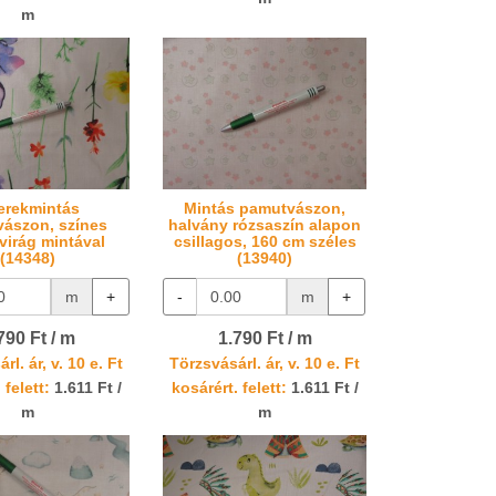
m
erekmintás
Mintás pamutvászon,
ászon, színes
halvány rózsaszín alapon
virág mintával
csillagos, 160 cm széles
(14348)
(13940)
m
+
-
m
+
790 Ft / m
1.790 Ft / m
rl. ár, v. 10 e. Ft
Törzsvásárl. ár, v. 10 e. Ft
 felett:
1.611 Ft /
kosárért. felett:
1.611 Ft /
m
m