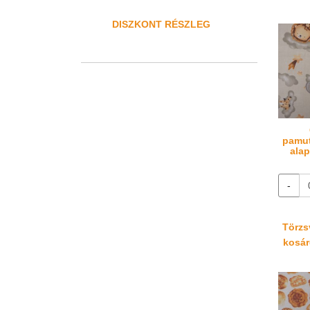
DISZKONT RÉSZLEG
pamut
alap
-
Törzsv
kosáré