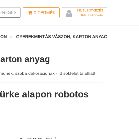
BEJELENTKEZÉS
LE SEARCH
ERESÉS
0
TERMÉK
REGISZTRÁCIÓ
TON
GYEREKMINTÁS VÁSZON, KARTON ANYAG
arton anyag
nek, szoba dekorációnak - itt sokfélét találhat!
ürke alapon robotos