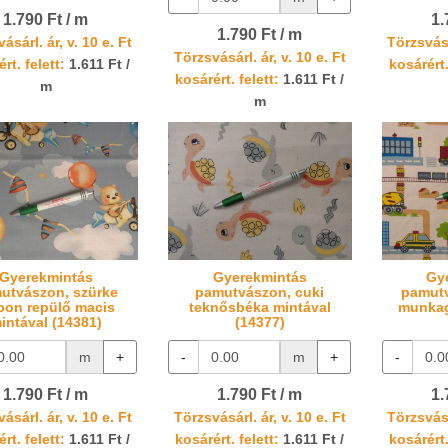
1.790 Ft / m
1.
1.790 Ft / m
ásárl. ár, v. 10 e. Ft
Törzsvásá
Törzsvásárl. ár, v. 10 e. Ft
rt. felett:
1.611 Ft /
kosárért.
kosárért. felett:
1.611 Ft /
m
m
Gyerekmintás
Gyerekmintás
Gy
utvászon, szürke
pamutvászon, cuki
pamutv
pon repülő macis
teknősbéka mintával
munkag
intával (14381)
(14377)
m
+
-
m
+
-
1.790 Ft / m
1.790 Ft / m
1.
ásárl. ár, v. 10 e. Ft
Törzsvásárl. ár, v. 10 e. Ft
Törzsvásá
rt. felett:
1.611 Ft /
kosárért. felett:
1.611 Ft /
kosárért.