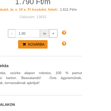
1.790 Ft/m
sárl. ár, v. 10 e. Ft kosárért. felett:
: 1.611 Ft/m
Cikkszám: 13632
-
m
+
KOSÁRBA
eírás
ntás, szürke alapon robotos, 100 % pamut
agú karton. Beavatandó! Ovis ágyneműnek,
k, tornazsáknak ajánljuk!
DALAKON