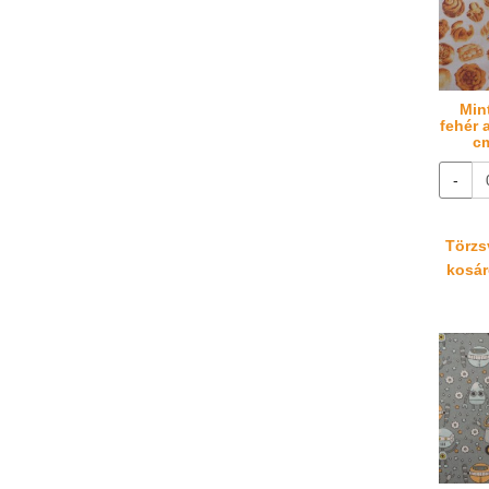
Min
fehér 
cm
-
Törzsv
kosáré