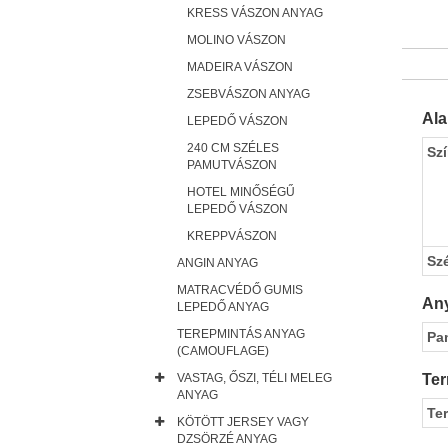
KRESS VÁSZON ANYAG
MOLINO VÁSZON
MADEIRA VÁSZON
ZSEBVÁSZON ANYAG
Al
LEPEDŐ VÁSZON
240 CM SZÉLES
Sz
PAMUTVÁSZON
HOTEL MINŐSÉGŰ
LEPEDŐ VÁSZON
KREPPVÁSZON
Sz
ANGIN ANYAG
MATRACVÉDŐ GUMIS
Any
LEPEDŐ ANYAG
TEREPMINTÁS ANYAG
Pa
(CAMOUFLAGE)
VASTAG, ŐSZI, TÉLI MELEG
Ter
ANYAG
Te
KÖTÖTT JERSEY VAGY
DZSÖRZÉ ANYAG