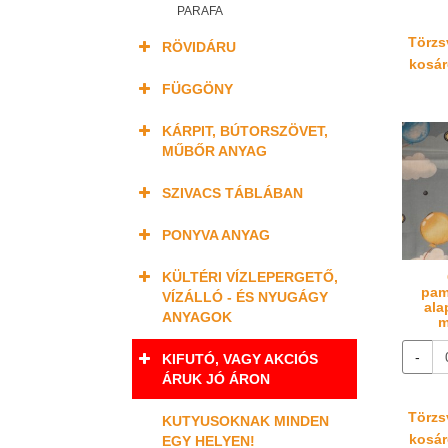
PARAFA
Törzsv
RÖVIDÁRU
kosáré
FÜGGÖNY
KÁRPIT, BÚTORSZÖVET,
MŰBŐR ANYAG
SZIVACS TÁBLÁBAN
PONYVA ANYAG
KÜLTÉRI VÍZLEPERGETŐ,
pam
VÍZÁLLÓ - ÉS NYUGÁGY
ala
ANYAGOK
m
-
KIFUTÓ, VAGY AKCIÓS
ÁRUK JÓ ÁRON
Törzsv
KUTYUSOKNAK MINDEN
kosáré
EGY HELYEN!