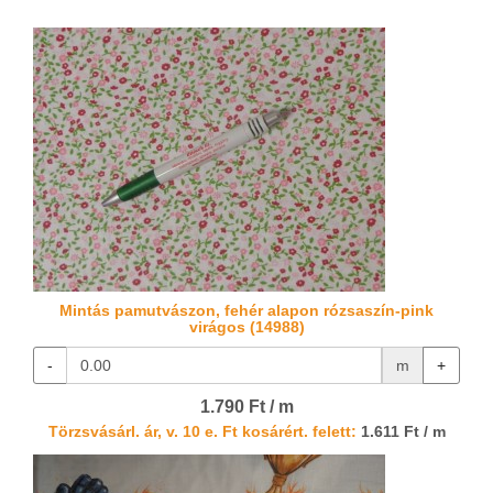
Mintás pamutvászon, fehér alapon rózsaszín-pink
virágos (14988)
-
m
+
1.790 Ft / m
Törzsvásárl. ár, v. 10 e. Ft kosárért. felett:
1.611 Ft / m