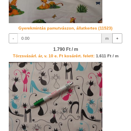
Gyerekmintás pamutvászon, állatkertes (11523)
-
m
+
1.790 Ft / m
Törzsvásárl. ár, v. 10 e. Ft kosárért. felett:
1.611 Ft / m