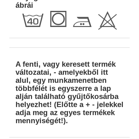
ábrái
h
Q
E
H
A fenti, vagy keresett termék
változatai, - amelyekből itt
alul, egy munkamenetben
többfélét is egyszerre a lap
alján található gyűjtőkosárba
helyezhet! (Előtte a + - jelekkel
adja meg az egyes termékek
mennyiségét!).