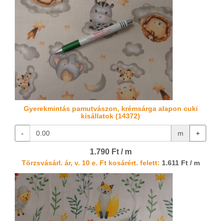
Gyerekmintás pamutvászon, krémsárga alapon cuki
kisállatok (14372)
-
m
+
1.790 Ft / m
Törzsvásárl. ár, v. 10 e. Ft kosárért. felett:
1.611 Ft / m