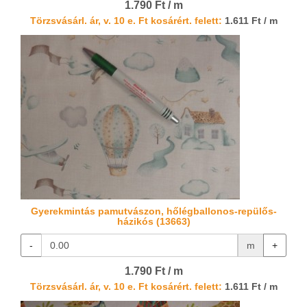
1.790 Ft / m
Törzsvásárl. ár, v. 10 e. Ft kosárért. felett:
1.611 Ft / m
Gyerekmintás pamutvászon, hőlégballonos-repülős-
házikós (13663)
-
m
+
1.790 Ft / m
Törzsvásárl. ár, v. 10 e. Ft kosárért. felett:
1.611 Ft / m