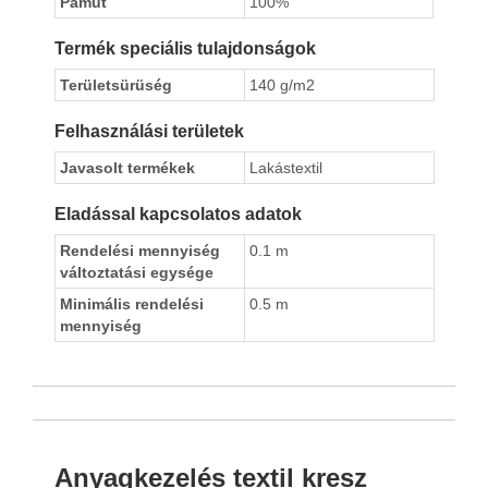
Pamut
100%
Termék speciális tulajdonságok
Területsürüség
140 g/m2
Felhasználási területek
Javasolt termékek
Lakástextil
Eladással kapcsolatos adatok
Rendelési mennyiség
0.1 m
változtatási egysége
Minimális rendelési
0.5 m
mennyiség
Anyagkezelés textil kresz