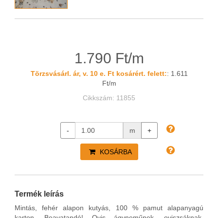
1.790 Ft/m
Törzsvásárl. ár, v. 10 e. Ft kosárért. felett:
: 1.611
Ft/m
Cikkszám: 11855
-
m
+
KOSÁRBA
Termék leírás
Mintás, fehér alapon kutyás, 100 % pamut alapanyagú
karton. Beavatandó! Ovis ágyneműnek, oviszsáknak,