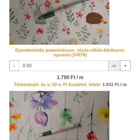
Gyerekmintás pamutvászon, sünis-rókás-bárányos-
nyuszis (14370)
-
m
+
1.790 Ft / m
Törzsvásárl. ár, v. 10 e. Ft kosárért. felett:
1.611 Ft / m