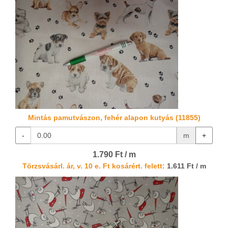
Mintás pamutvászon, fehér alapon kutyás (11855)
-
m
+
1.790 Ft / m
Törzsvásárl. ár, v. 10 e. Ft kosárért. felett:
1.611 Ft / m