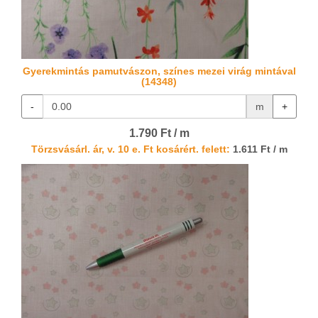
Gyerekmintás pamutvászon, színes mezei virág mintával
(14348)
-
m
+
1.790 Ft / m
Törzsvásárl. ár, v. 10 e. Ft kosárért. felett:
1.611 Ft / m