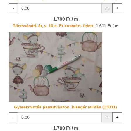
-
m
+
1.790 Ft / m
Törzsvásárl. ár, v. 10 e. Ft kosárért. felett:
1.611 Ft / m
Gyerekmintás pamutvászon, kisegér mintás (13031)
-
m
+
1.790 Ft / m