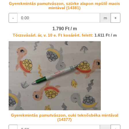
Gyerekmintás pamutvászon, szürke alapon repülő macis
mintával (14381)
-
m
+
1.790 Ft / m
Törzsvásárl. ár, v. 10 e. Ft kosárért. felett:
1.611 Ft / m
Gyerekmintás pamutvászon, cuki teknősbéka mintával
(14377)