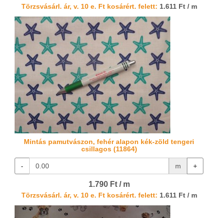
Törzsvásárl. ár, v. 10 e. Ft kosárért. felett:
1.611 Ft / m
Mintás pamutvászon, fehér alapon kék-zöld tengeri
csillagos (11864)
-
m
+
1.790 Ft / m
Törzsvásárl. ár, v. 10 e. Ft kosárért. felett:
1.611 Ft / m