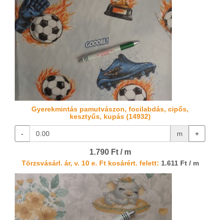
Gyerekmintás pamutvászon, focilabdás, cipős,
kesztyűs, kupás (14932)
-
m
+
1.790 Ft / m
Törzsvásárl. ár, v. 10 e. Ft kosárért. felett:
1.611 Ft / m