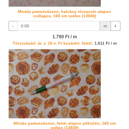
Mintás pamutvászon, halvány rózsaszín alapon
csillagos, 160 cm széles (13940)
-
m
+
1.790 Ft / m
Törzsvásárl. ár, v. 10 e. Ft kosárért. felett:
1.611 Ft / m
Mintás pamutvászon, fehér alapon péksütis, 160 cm
széles (13939)