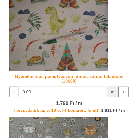
Gyerekmintás pamutvászon, dinós-sátras-teknősös
(13660)
-
m
+
1.790 Ft / m
Törzsvásárl. ár, v. 10 e. Ft kosárért. felett:
1.611 Ft / m