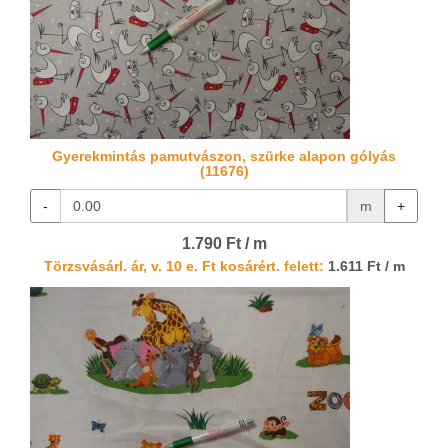
Gyerekmintás pamutvászon, szürke alapon gólyás
(11676)
-
m
+
1.790 Ft / m
Törzsvásárl. ár, v. 10 e. Ft kosárért. felett:
1.611 Ft / m