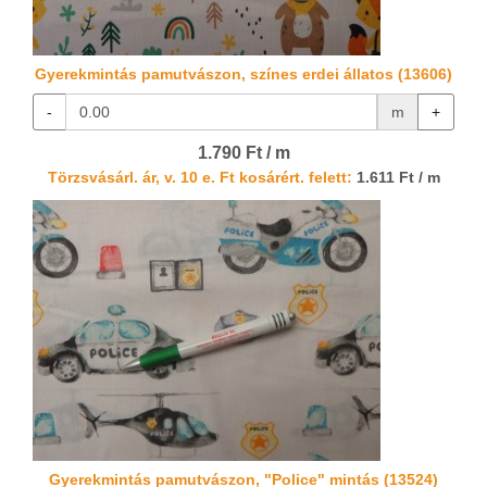
Gyerekmintás pamutvászon, színes erdei állatos (13606)
-
m
+
1.790 Ft / m
Törzsvásárl. ár, v. 10 e. Ft kosárért. felett:
1.611 Ft / m
Gyerekmintás pamutvászon, "Police" mintás (13524)