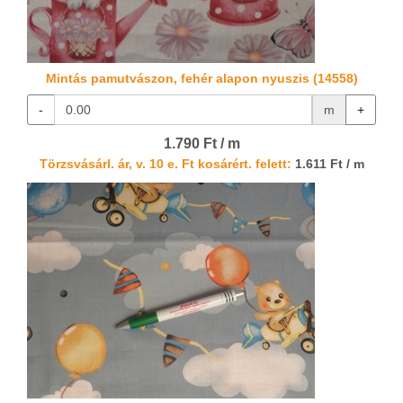
Mintás pamutvászon, fehér alapon nyuszis (14558)
-
m
+
1.790 Ft / m
Törzsvásárl. ár, v. 10 e. Ft kosárért. felett:
1.611 Ft / m