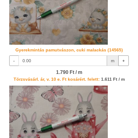
Gyerekmintás pamutvászon, cuki malackás (14565)
-
m
+
1.790 Ft / m
Törzsvásárl. ár, v. 10 e. Ft kosárért. felett:
1.611 Ft / m