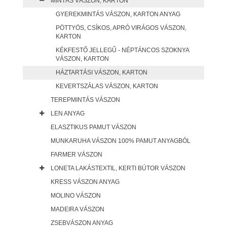
MINTÁS VÁSZON, KARTON
GYEREKMINTÁS VÁSZON, KARTON ANYAG
PÖTTYÖS, CSÍKOS, APRÓ VIRÁGOS VÁSZON,
KARTON
KÉKFESTŐ JELLEGŰ - NÉPTÁNCOS SZOKNYA
VÁSZON, KARTON
HÁZTARTÁSI VÁSZON, KARTON
KEVERTSZÁLAS VÁSZON, KARTON
TEREPMINTÁS VÁSZON
LEN ANYAG
ELASZTIKUS PAMUT VÁSZON
MUNKARUHA VÁSZON 100% PAMUT ANYAGBÓL
FARMER VÁSZON
LONETA LAKÁSTEXTIL, KERTI BÚTOR VÁSZON
KRESS VÁSZON ANYAG
MOLINO VÁSZON
MADEIRA VÁSZON
ZSEBVÁSZON ANYAG