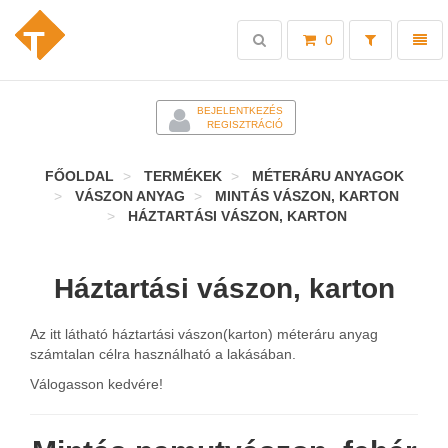
Toggle
Toggl
0
search
naviga
-
BEJELENTKEZÉS
REGISZTRÁCIÓ
FŐOLDAL
TERMÉKEK
MÉTERÁRU ANYAGOK
VÁSZON ANYAG
MINTÁS VÁSZON, KARTON
HÁZTARTÁSI VÁSZON, KARTON
Háztartási vászon, karton
Az itt látható háztartási vászon(karton) méteráru anyag
számtalan célra használható a lakásában.
Válogasson kedvére!