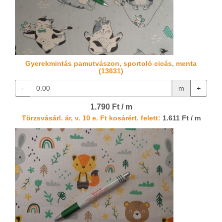
Gyerekmintás pamutvászon, sportoló cicás, menta
(13631)
-
m
+
1.790 Ft / m
Törzsvásárl. ár, v. 10 e. Ft kosárért. felett:
1.611 Ft / m