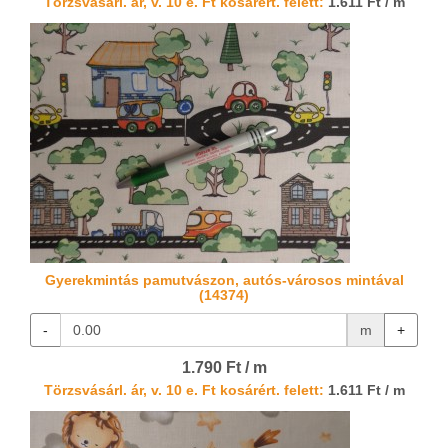
Törzsvásárl. ár, v. 10 e. Ft kosárért. felett:
1.611 Ft / m
Gyerekmintás pamutvászon, autós-városos mintával
(14374)
-
m
+
1.790 Ft / m
Törzsvásárl. ár, v. 10 e. Ft kosárért. felett:
1.611 Ft / m