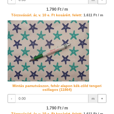
1.790 Ft / m
Törzsvásárl. ár, v. 10 e. Ft kosárért. felett:
1.611 Ft / m
Mintás pamutvászon, fehér alapon kék-zöld tengeri
csillagos (11864)
-
m
+
1.790 Ft / m
Törzsvásárl. ár, v. 10 e. Ft kosárért. felett:
1.611 Ft / m