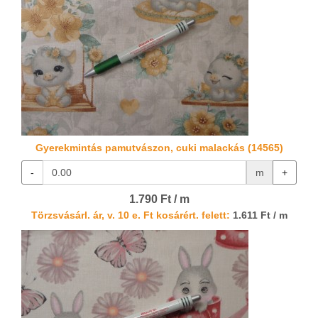
Gyerekmintás pamutvászon, cuki malackás (14565)
-
m
+
1.790 Ft / m
Törzsvásárl. ár, v. 10 e. Ft kosárért. felett:
1.611 Ft / m