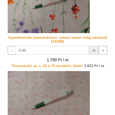
Gyerekmintás pamutvászon, színes mezei virág mintával
(14348)
-
m
+
1.790 Ft / m
Törzsvásárl. ár, v. 10 e. Ft kosárért. felett:
1.611 Ft / m