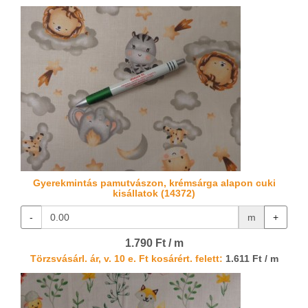
Gyerekmintás pamutvászon, krémsárga alapon cuki
kisállatok (14372)
-
m
+
1.790 Ft / m
Törzsvásárl. ár, v. 10 e. Ft kosárért. felett:
1.611 Ft / m