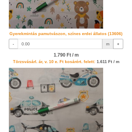
Gyerekmintás pamutvászon, színes erdei állatos (13606)
-
m
+
1.790 Ft / m
Törzsvásárl. ár, v. 10 e. Ft kosárért. felett:
1.611 Ft / m