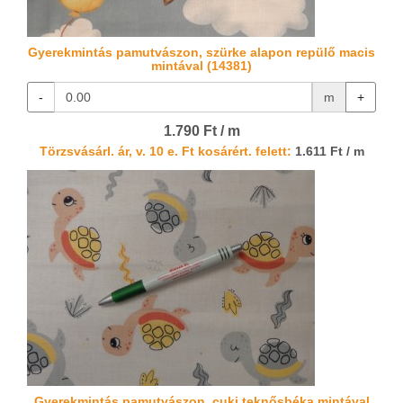
Gyerekmintás pamutvászon, szürke alapon repülő macis
mintával (14381)
-
m
+
1.790 Ft / m
Törzsvásárl. ár, v. 10 e. Ft kosárért. felett:
1.611 Ft / m
Gyerekmintás pamutvászon, cuki teknősbéka mintával