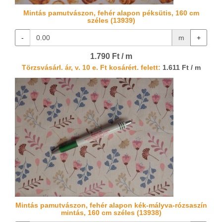
Mintás pamutvászon, fehér alapon péksütis, 160 cm
széles (13939)
-
m
+
1.790 Ft / m
Törzsvásárl. ár, v. 10 e. Ft kosárért. felett:
1.611 Ft / m
Mintás pamutvászon, fehér alapon kék-mályva-rózsaszín
mintás, 160 cm széles (13938)