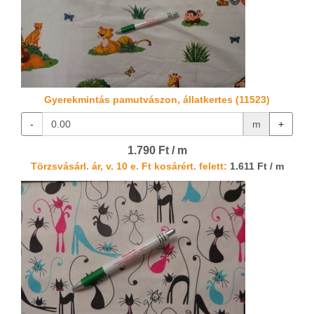
Gyerekmintás pamutvászon, állatkertes (11523)
-
m
+
1.790 Ft / m
Törzsvásárl. ár, v. 10 e. Ft kosárért. felett:
1.611 Ft / m