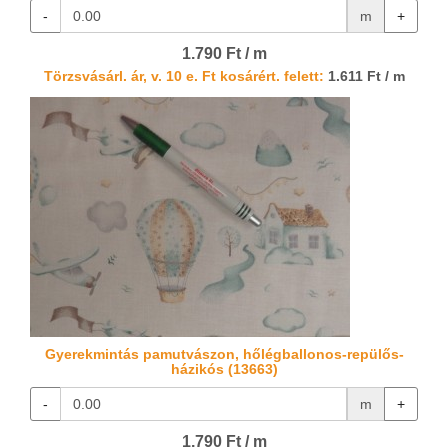
-
m
+
1.790 Ft / m
Törzsvásárl. ár, v. 10 e. Ft kosárért. felett:
1.611 Ft / m
Gyerekmintás pamutvászon, hőlégballonos-repülős-
házikós (13663)
-
m
+
1.790 Ft / m