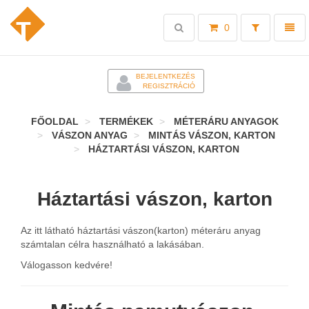
Toggle
Toggl
0
search
naviga
-
BEJELENTKEZÉS
REGISZTRÁCIÓ
FŐOLDAL
TERMÉKEK
MÉTERÁRU ANYAGOK
VÁSZON ANYAG
MINTÁS VÁSZON, KARTON
HÁZTARTÁSI VÁSZON, KARTON
Háztartási vászon, karton
Az itt látható háztartási vászon(karton) méteráru anyag
számtalan célra használható a lakásában.
Válogasson kedvére!