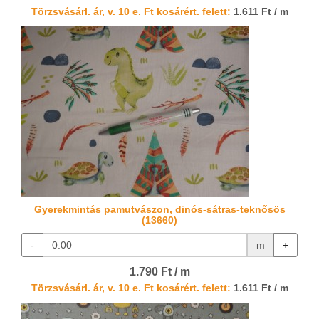
Törzsvásárl. ár, v. 10 e. Ft kosárért. felett:
1.611 Ft / m
Gyerekmintás pamutvászon, dinós-sátras-teknősös
(13660)
-
m
+
1.790 Ft / m
Törzsvásárl. ár, v. 10 e. Ft kosárért. felett:
1.611 Ft / m