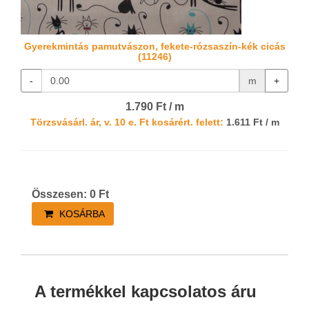
Gyerekmintás pamutvászon, fekete-rózsaszín-kék cicás
(11246)
-
m
+
1.790 Ft / m
Törzsvásárl. ár, v. 10 e. Ft kosárért. felett:
1.611 Ft / m
Összesen:
0
Ft
KOSÁRBA
A termékkel kapcsolatos áru