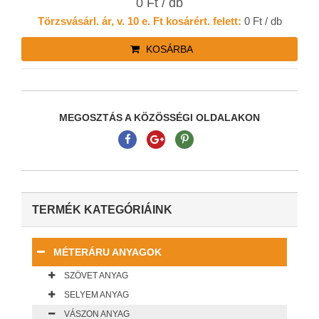
0 Ft / db
Törzsvásárl. ár, v. 10 e. Ft kosárért. felett:
0 Ft / db
KOSÁRBA
MEGOSZTÁS A KÖZÖSSÉGI OLDALAKON
TERMÉK KATEGÓRIÁINK
MÉTERÁRU ANYAGOK
SZÖVET ANYAG
SELYEM ANYAG
VÁSZON ANYAG