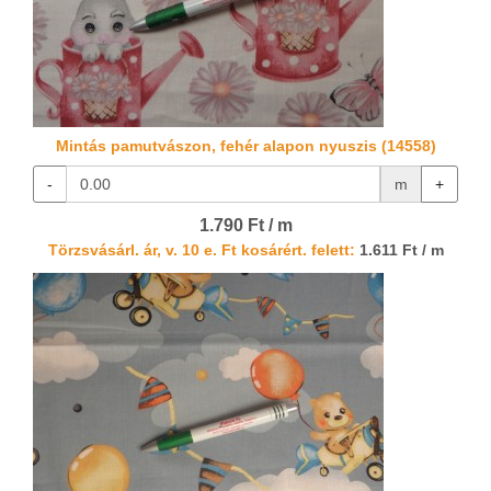
Mintás pamutvászon, fehér alapon nyuszis (14558)
-
m
+
1.790 Ft / m
Törzsvásárl. ár, v. 10 e. Ft kosárért. felett:
1.611 Ft / m