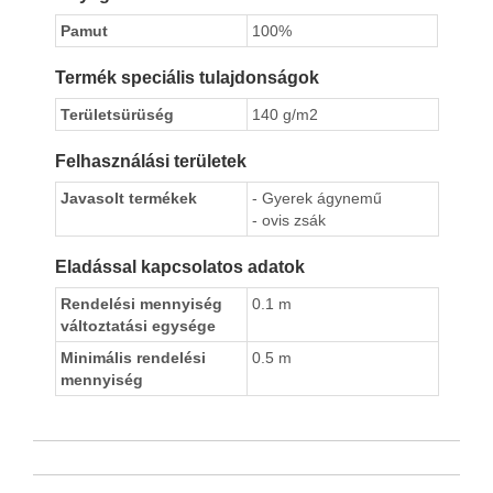
Pamut
100%
Termék speciális tulajdonságok
Területsürüség
140 g/m2
Felhasználási területek
Javasolt termékek
- Gyerek ágynemű
- ovis zsák
Eladással kapcsolatos adatok
Rendelési mennyiség
0.1 m
változtatási egysége
Minimális rendelési
0.5 m
mennyiség