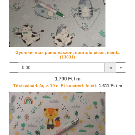
Gyerekmintás pamutvászon, sportoló cicás, menta
(13631)
-
m
+
1.790 Ft / m
Törzsvásárl. ár, v. 10 e. Ft kosárért. felett:
1.611 Ft / m