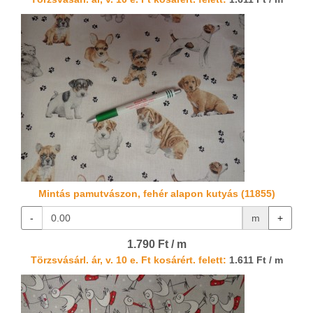
Mintás pamutvászon, fehér alapon kutyás (11855)
-
m
+
1.790 Ft / m
Törzsvásárl. ár, v. 10 e. Ft kosárért. felett:
1.611 Ft / m