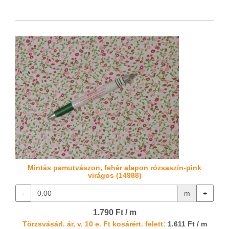
Mintás pamutvászon, fehér alapon rózsaszín-pink
virágos (14988)
-
m
+
1.790 Ft / m
Törzsvásárl. ár, v. 10 e. Ft kosárért. felett:
1.611 Ft / m