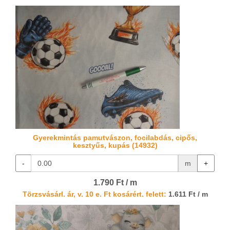
Gyerekmintás pamutvászon, focilabdás, cipős,
kesztyűs, kupás (14932)
-
m
+
1.790 Ft / m
Törzsvásárl. ár, v. 10 e. Ft kosárért. felett:
1.611 Ft / m