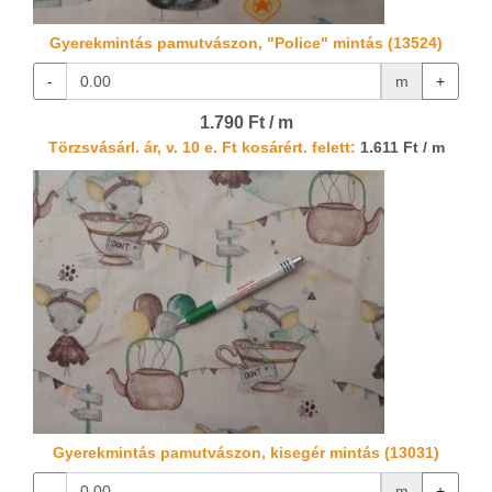
Gyerekmintás pamutvászon, "Police" mintás (13524)
-
m
+
1.790 Ft / m
Törzsvásárl. ár, v. 10 e. Ft kosárért. felett:
1.611 Ft / m
Gyerekmintás pamutvászon, kisegér mintás (13031)
-
m
+