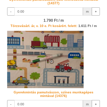
(14377)
-
m
+
1.790 Ft / m
Törzsvásárl. ár, v. 10 e. Ft kosárért. felett:
1.611 Ft / m
Gyerekmintás pamutvászon, színes munkagépes
mintával (14376)
-
m
+