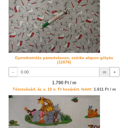
Gyerekmintás pamutvászon, szürke alapon gólyás
(11676)
-
m
+
1.790 Ft / m
Törzsvásárl. ár, v. 10 e. Ft kosárért. felett:
1.611 Ft / m