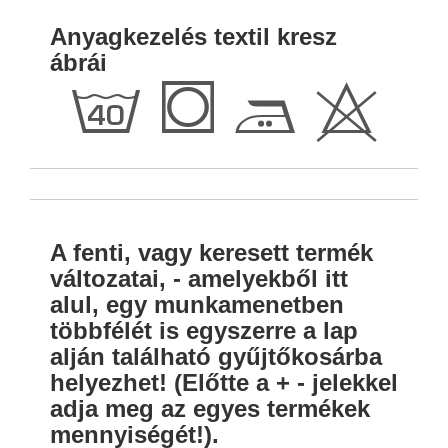
Anyagkezelés textil kresz
ábrái
h
Q
E
H
A fenti, vagy keresett termék
változatai, - amelyekből itt
alul, egy munkamenetben
többfélét is egyszerre a lap
alján található gyűjtőkosárba
helyezhet! (Előtte a + - jelekkel
adja meg az egyes termékek
mennyiségét!).