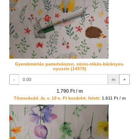
Gyerekmintás pamutvászon, sünis-rókás-bárányos-
nyuszis (14370)
-
m
+
1.790 Ft / m
Törzsvásárl. ár, v. 10 e. Ft kosárért. felett:
1.611 Ft / m