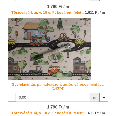
1.790 Ft / m
Törzsvásárl. ár, v. 10 e. Ft kosárért. felett:
1.611 Ft / m
Gyerekmintás pamutvászon, autós-városos mintával
(14374)
-
m
+
1.790 Ft / m
Törzsvásárl. ár, v. 10 e. Ft kosárért. felett:
1.611 Ft / m