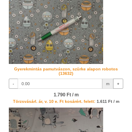
Gyerekmintás pamutvászon, szürke alapon robotos
(13632)
-
m
+
1.790 Ft / m
Törzsvásárl. ár, v. 10 e. Ft kosárért. felett:
1.611 Ft / m