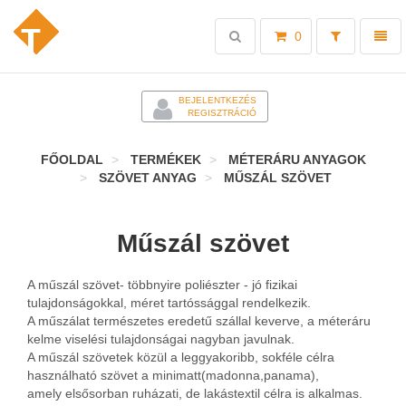
Toggle
Toggl
0
search
naviga
-
BEJELENTKEZÉS
REGISZTRÁCIÓ
FŐOLDAL
TERMÉKEK
MÉTERÁRU ANYAGOK
SZÖVET ANYAG
MŰSZÁL SZÖVET
Műszál szövet
A műszál szövet- többnyire poliészter - jó fizikai
tulajdonságokkal, méret tartóssággal rendelkezik.
A műszálat természetes eredetű szállal keverve, a méteráru
kelme viselési tulajdonságai nagyban javulnak.
A műszál szövetek közül a leggyakoribb, sokféle célra
használható szövet a minimatt(madonna,panama),
amely elsősorban ruházati, de lakástextil célra is alkalmas.