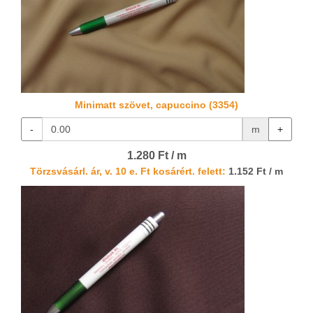
Minimatt szövet, capuccino (3354)
-
m
+
1.280 Ft / m
Törzsvásárl. ár, v. 10 e. Ft kosárért. felett:
1.152 Ft / m