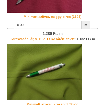
Minimatt szövet, meggy piros (3325)
-
m
+
1.280 Ft / m
Törzsvásárl. ár, v. 10 e. Ft kosárért. felett:
1.152 Ft / m
Minimatt szövet, kiwi zöld (3322)