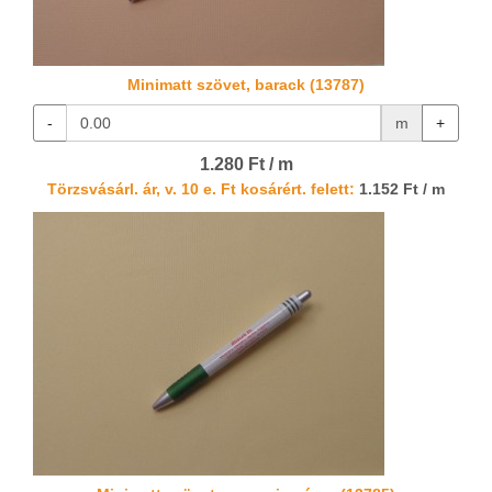
Minimatt szövet, barack (13787)
-
m
+
1.280 Ft / m
Törzsvásárl. ár, v. 10 e. Ft kosárért. felett:
1.152 Ft / m