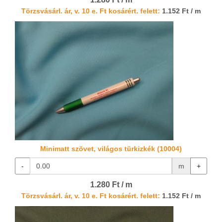
Törzsvásárl. ár, v. 10 e. Ft kosárért. felett:
1.152 Ft / m
Minimatt szövet, világos türkizkék (10004)
-
m
+
1.280 Ft / m
Törzsvásárl. ár, v. 10 e. Ft kosárért. felett:
1.152 Ft / m