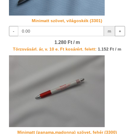
Minimatt szövet, világoskék (3301)
-
m
+
1.280 Ft / m
Törzsvásárl. ár, v. 10 e. Ft kosárért. felett:
1.152 Ft / m
Minimatt (panama,madonna) szövet, fehér (3300)