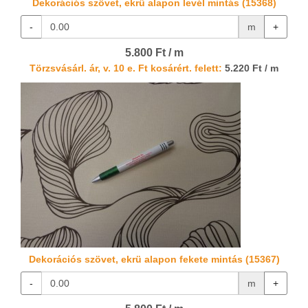
Dekorációs szövet, ekrü alapon levél mintás (15368)
-
m
+
5.800 Ft / m
Törzsvásárl. ár, v. 10 e. Ft kosárért. felett:
5.220 Ft / m
Dekorációs szövet, ekrü alapon fekete mintás (15367)
-
m
+