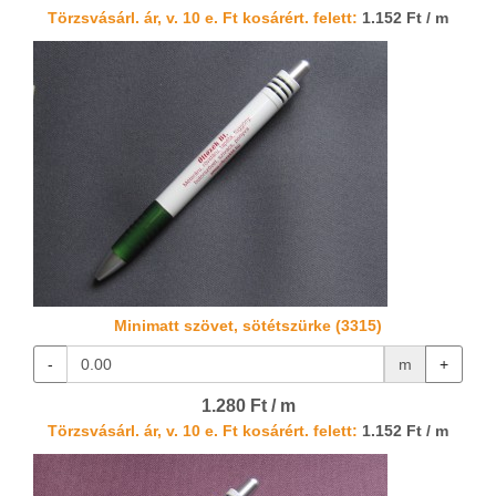
Törzsvásárl. ár, v. 10 e. Ft kosárért. felett:
1.152 Ft / m
Minimatt szövet, sötétszürke (3315)
-
m
+
1.280 Ft / m
Törzsvásárl. ár, v. 10 e. Ft kosárért. felett:
1.152 Ft / m