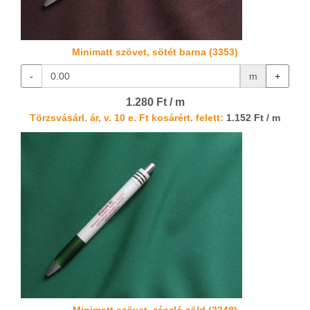
Minimatt szövet, sötét barna (3353)
-
m
+
1.280 Ft / m
Törzsvásárl. ár, v. 10 e. Ft kosárért. felett:
1.152 Ft / m