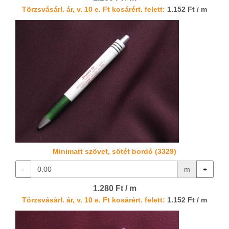
Törzsvásárl. ár, v. 10 e. Ft kosárért. felett:
1.152 Ft / m
Minimatt szövet, sötét bordó (3329)
-
m
+
1.280 Ft / m
Törzsvásárl. ár, v. 10 e. Ft kosárért. felett:
1.152 Ft / m