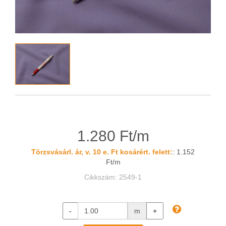
1.280 Ft/m
Törzsvásárl. ár, v. 10 e. Ft kosárért. felett:
: 1.152
Ft/m
Cikkszám: 2549-1
-
m
+