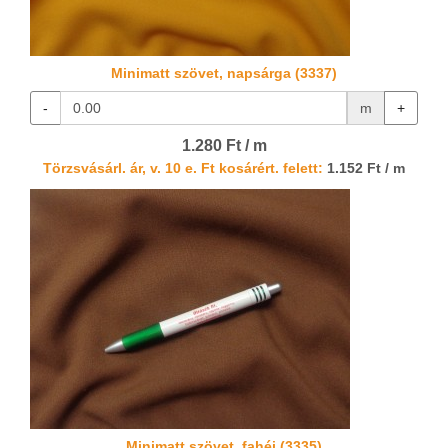
Minimatt szövet, napsárga (3337)
-
m
+
1.280 Ft / m
Törzsvásárl. ár, v. 10 e. Ft kosárért. felett:
1.152 Ft / m
Minimatt szövet, fahéj (3335)