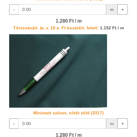
-
m
+
1.280 Ft / m
Törzsvásárl. ár, v. 10 e. Ft kosárért. felett:
1.152 Ft / m
Minimatt szövet, sötét zöld (3317)
-
m
+
1.280 Ft / m