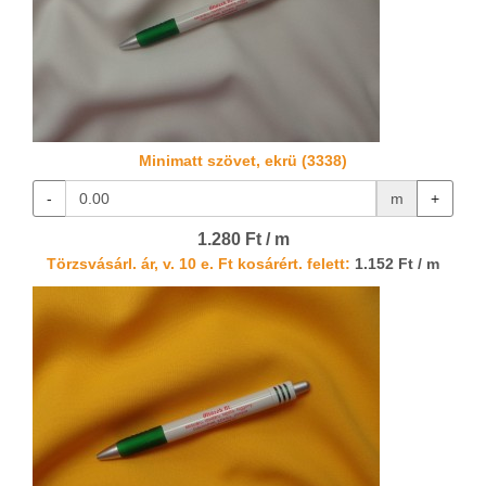
Minimatt szövet, ekrü (3338)
-
m
+
1.280 Ft / m
Törzsvásárl. ár, v. 10 e. Ft kosárért. felett:
1.152 Ft / m