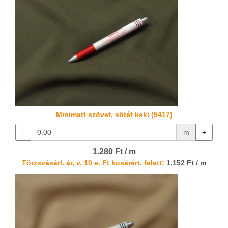
Minimatt szövet, sötét keki (5417)
-
m
+
1.280 Ft / m
Törzsvásárl. ár, v. 10 e. Ft kosárért. felett:
1.152 Ft / m