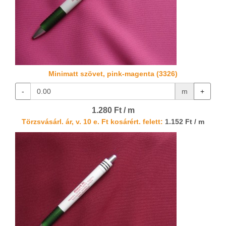
Minimatt szövet, pink-magenta (3326)
-
m
+
1.280 Ft / m
Törzsvásárl. ár, v. 10 e. Ft kosárért. felett:
1.152 Ft / m