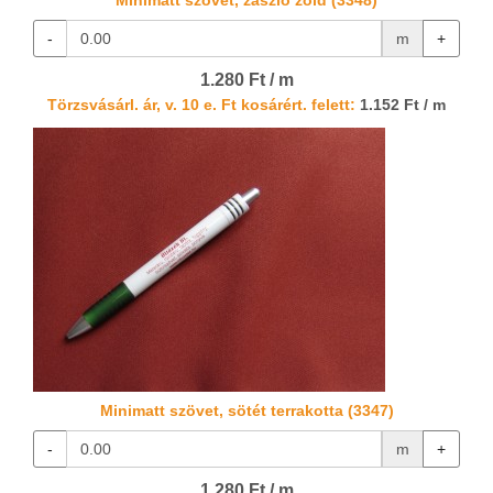
Minimatt szövet, zászló zöld (3348)
-
m
+
1.280 Ft / m
Törzsvásárl. ár, v. 10 e. Ft kosárért. felett:
1.152 Ft / m
Minimatt szövet, sötét terrakotta (3347)
-
m
+
1.280 Ft / m