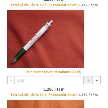
Törzsvásárl. ár, v. 10 e. Ft kosárért. felett:
1.152 Ft / m
Minimatt szövet, terrakotta (3345)
-
m
+
1.280 Ft / m
Törzsvásárl. ár, v. 10 e. Ft kosárért. felett:
1.152 Ft / m