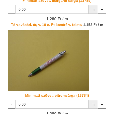
Minimatt szövet, margarin sárga (13785)
-
m
+
1.280 Ft / m
Törzsvásárl. ár, v. 10 e. Ft kosárért. felett:
1.152 Ft / m
Minimatt szövet, citromsárga (13784)
-
m
+
1.280 Ft / m