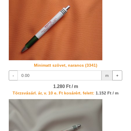
Minimatt szövet, narancs (3341)
-
m
+
1.280 Ft / m
Törzsvásárl. ár, v. 10 e. Ft kosárért. felett:
1.152 Ft / m