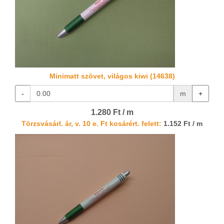
Minimatt szövet, világos kiwi (14638)
-
m
+
1.280 Ft / m
Törzsvásárl. ár, v. 10 e. Ft kosárért. felett:
1.152 Ft / m