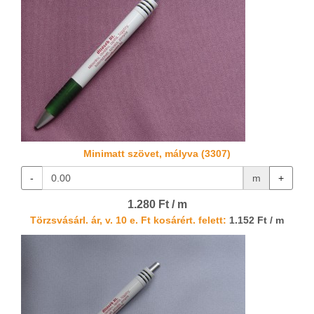
Minimatt szövet, mályva (3307)
-
m
+
1.280 Ft / m
Törzsvásárl. ár, v. 10 e. Ft kosárért. felett:
1.152 Ft / m