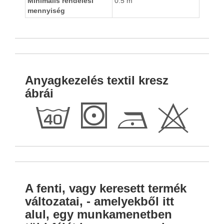
Minimális rendelési
0.5 m
mennyiség
Anyagkezelés textil kresz
ábrái
h
S
D
H
A fenti, vagy keresett termék
változatai, - amelyekből itt
alul, egy munkamenetben