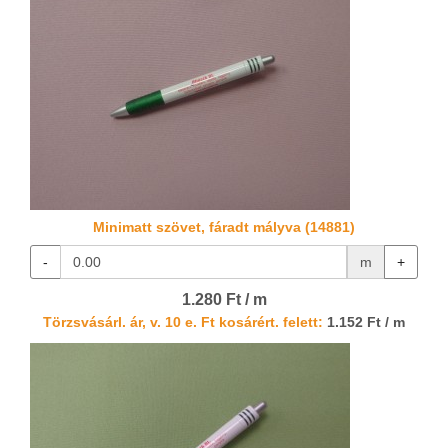
Minimatt szövet, fáradt mályva (14881)
-
m
+
1.280 Ft / m
Törzsvásárl. ár, v. 10 e. Ft kosárért. felett:
1.152 Ft / m