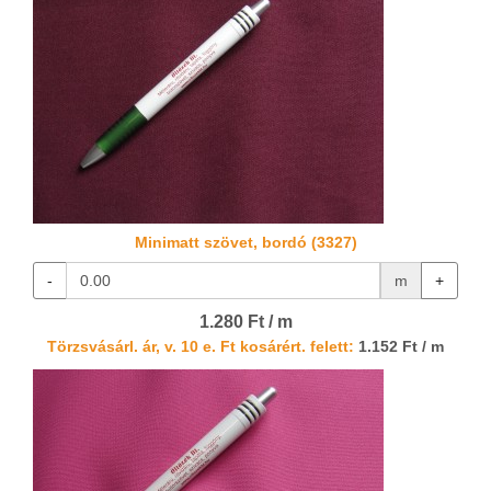
Minimatt szövet, bordó (3327)
-
m
+
1.280 Ft / m
Törzsvásárl. ár, v. 10 e. Ft kosárért. felett:
1.152 Ft / m