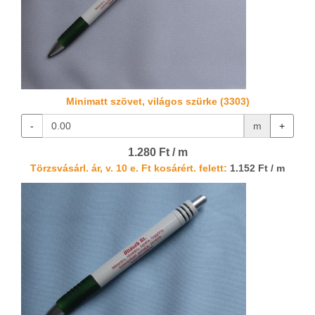
Minimatt szövet, világos szürke (3303)
-
m
+
1.280 Ft / m
Törzsvásárl. ár, v. 10 e. Ft kosárért. felett:
1.152 Ft / m