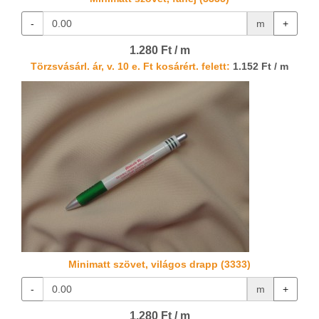
-
m
+
1.280 Ft / m
Törzsvásárl. ár, v. 10 e. Ft kosárért. felett:
1.152 Ft / m
Minimatt szövet, világos drapp (3333)
-
m
+
1.280 Ft / m