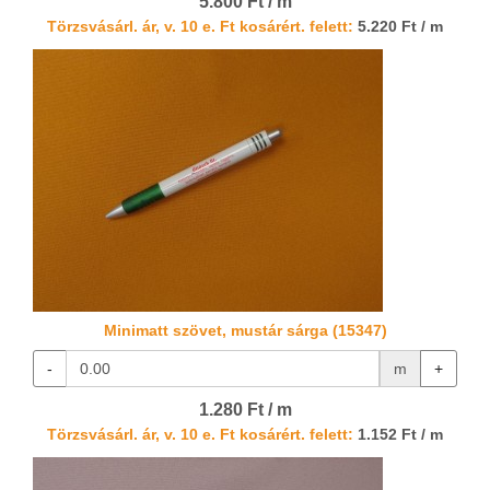
5.800 Ft / m
Törzsvásárl. ár, v. 10 e. Ft kosárért. felett:
5.220 Ft / m
Minimatt szövet, mustár sárga (15347)
-
m
+
1.280 Ft / m
Törzsvásárl. ár, v. 10 e. Ft kosárért. felett:
1.152 Ft / m