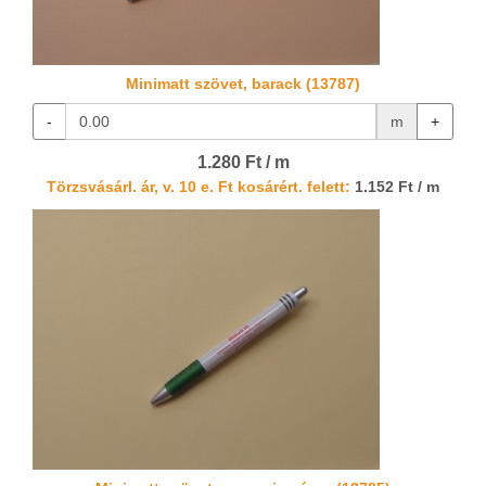
Minimatt szövet, barack (13787)
-
m
+
1.280 Ft / m
Törzsvásárl. ár, v. 10 e. Ft kosárért. felett:
1.152 Ft / m