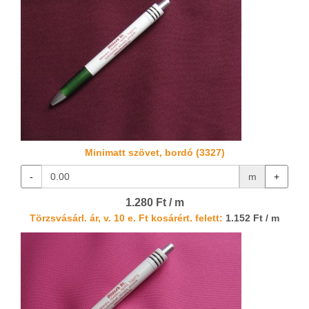
Minimatt szövet, bordó (3327)
-
m
+
1.280 Ft / m
Törzsvásárl. ár, v. 10 e. Ft kosárért. felett:
1.152 Ft / m