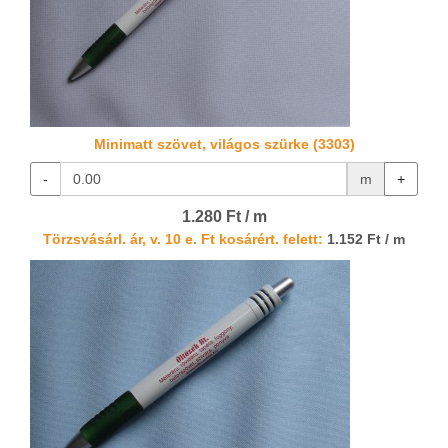
Minimatt szövet, világos szürke (3303)
-
m
+
1.280 Ft / m
Törzsvásárl. ár, v. 10 e. Ft kosárért. felett:
1.152 Ft / m