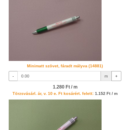
Minimatt szövet, fáradt mályva (14881)
-
m
+
1.280 Ft / m
Törzsvásárl. ár, v. 10 e. Ft kosárért. felett:
1.152 Ft / m