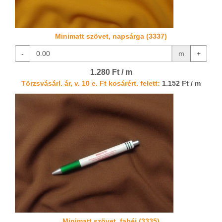
Minimatt szövet, napsárga (3337)
-
m
+
1.280 Ft / m
Törzsvásárl. ár, v. 10 e. Ft kosárért. felett:
1.152 Ft / m
Minimatt szövet, fahéj (3335)