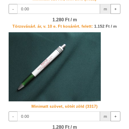
-
m
+
1.280 Ft / m
Törzsvásárl. ár, v. 10 e. Ft kosárért. felett:
1.152 Ft / m
Minimatt szövet, sötét zöld (3317)
-
m
+
1.280 Ft / m