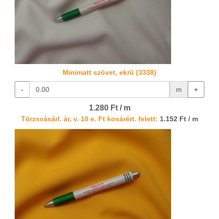
Minimatt szövet, ekrü (3338)
-
m
+
1.280 Ft / m
Törzsvásárl. ár, v. 10 e. Ft kosárért. felett:
1.152 Ft / m