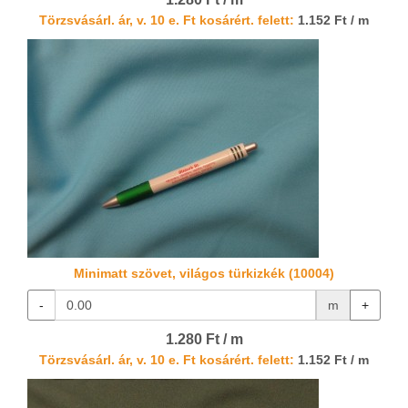
Törzsvásárl. ár, v. 10 e. Ft kosárért. felett:
1.152 Ft / m
Minimatt szövet, világos türkizkék (10004)
-
m
+
1.280 Ft / m
Törzsvásárl. ár, v. 10 e. Ft kosárért. felett:
1.152 Ft / m