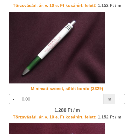
Törzsvásárl. ár, v. 10 e. Ft kosárért. felett:
1.152 Ft / m
Minimatt szövet, sötét bordó (3329)
-
m
+
1.280 Ft / m
Törzsvásárl. ár, v. 10 e. Ft kosárért. felett:
1.152 Ft / m