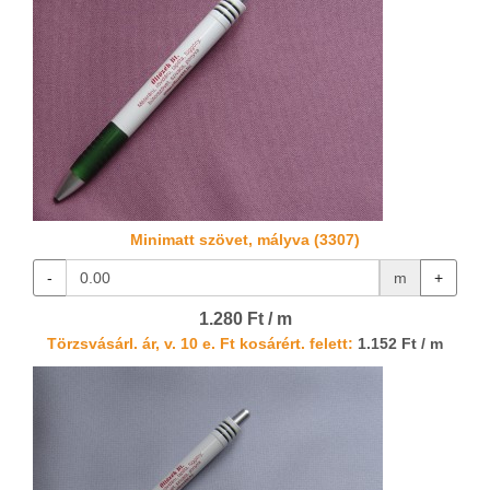
Minimatt szövet, mályva (3307)
-
m
+
1.280 Ft / m
Törzsvásárl. ár, v. 10 e. Ft kosárért. felett:
1.152 Ft / m