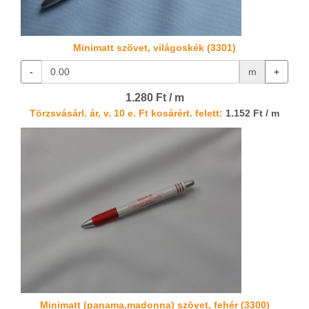
Minimatt szövet, világoskék (3301)
-
m
+
1.280 Ft / m
Törzsvásárl. ár, v. 10 e. Ft kosárért. felett:
1.152 Ft / m
Minimatt (panama,madonna) szövet, fehér (3300)