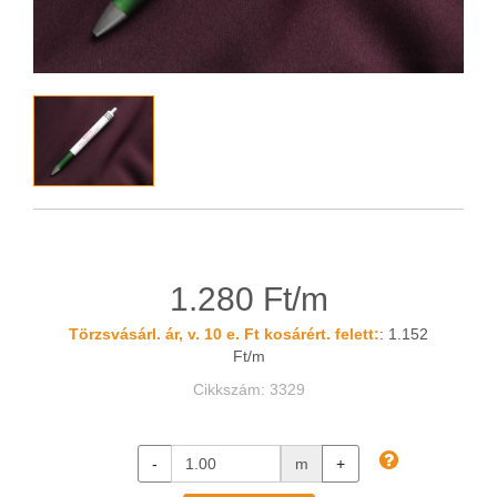
1.280 Ft/m
Törzsvásárl. ár, v. 10 e. Ft kosárért. felett:
: 1.152
Ft/m
Cikkszám: 3329
-
m
+