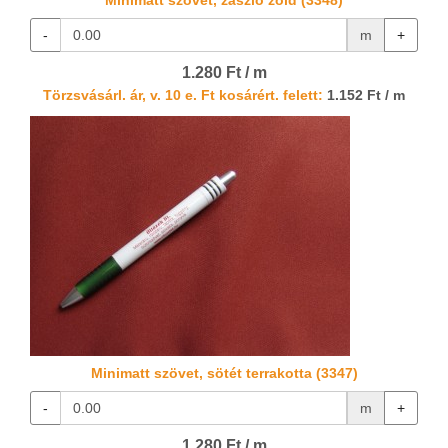
Minimatt szövet, zászló zöld (3348)
-
m
+
1.280 Ft / m
Törzsvásárl. ár, v. 10 e. Ft kosárért. felett:
1.152 Ft / m
Minimatt szövet, sötét terrakotta (3347)
-
m
+
1.280 Ft / m