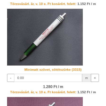
Törzsvásárl. ár, v. 10 e. Ft kosárért. felett:
1.152 Ft / m
Minimatt szövet, sötétszürke (3315)
-
m
+
1.280 Ft / m
Törzsvásárl. ár, v. 10 e. Ft kosárért. felett:
1.152 Ft / m