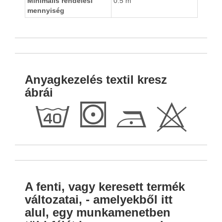
Minimális rendelési
0.5 m
mennyiség
Anyagkezelés textil kresz
ábrái
h
S
D
H
A fenti, vagy keresett termék
változatai, - amelyekből itt
alul, egy munkamenetben