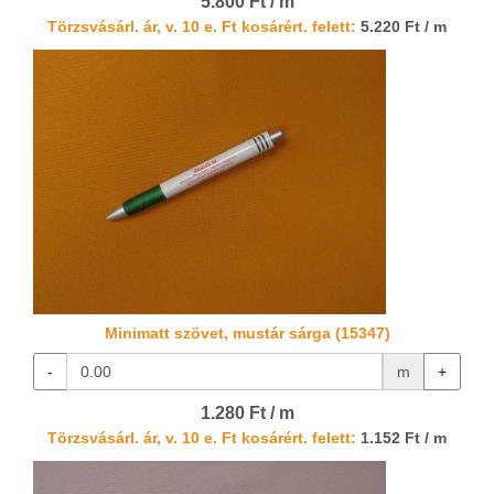
5.800 Ft / m
Törzsvásárl. ár, v. 10 e. Ft kosárért. felett:
5.220 Ft / m
Minimatt szövet, mustár sárga (15347)
-
m
+
1.280 Ft / m
Törzsvásárl. ár, v. 10 e. Ft kosárért. felett:
1.152 Ft / m