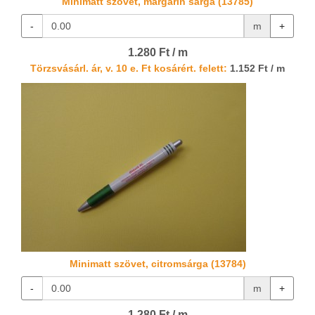
Minimatt szövet, margarin sárga (13785)
-
m
+
1.280 Ft / m
Törzsvásárl. ár, v. 10 e. Ft kosárért. felett:
1.152 Ft / m
Minimatt szövet, citromsárga (13784)
-
m
+
1.280 Ft / m