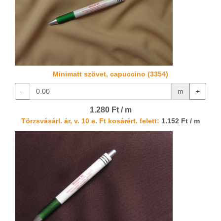
Minimatt szövet, capuccino (3354)
-
m
+
1.280 Ft / m
Törzsvásárl. ár, v. 10 e. Ft kosárért. felett:
1.152 Ft / m