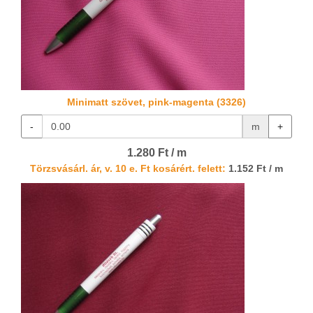
Minimatt szövet, pink-magenta (3326)
-
m
+
1.280 Ft / m
Törzsvásárl. ár, v. 10 e. Ft kosárért. felett:
1.152 Ft / m