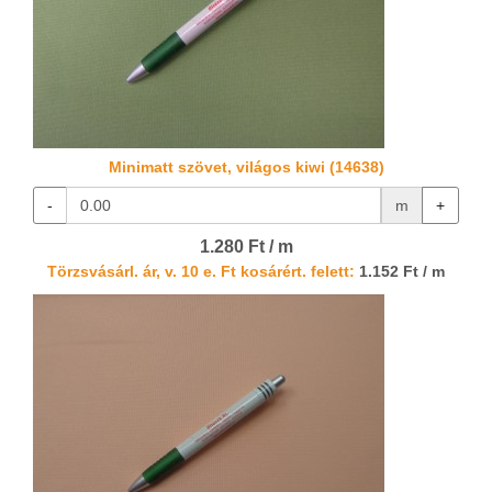
Minimatt szövet, világos kiwi (14638)
-
m
+
1.280 Ft / m
Törzsvásárl. ár, v. 10 e. Ft kosárért. felett:
1.152 Ft / m