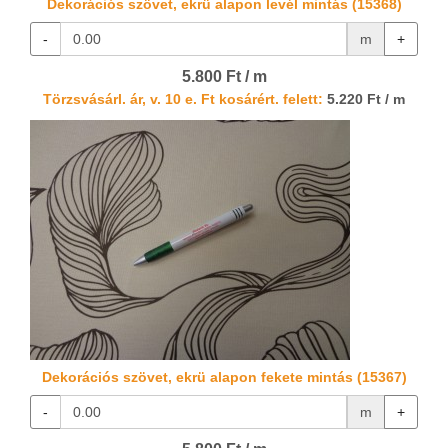
Dekorációs szövet, ekrü alapon levél mintás (15368)
-
m
+
5.800 Ft / m
Törzsvásárl. ár, v. 10 e. Ft kosárért. felett:
5.220 Ft / m
Dekorációs szövet, ekrü alapon fekete mintás (15367)
-
m
+