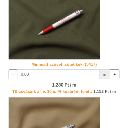
Minimatt szövet, sötét keki (5417)
-
m
+
1.280 Ft / m
Törzsvásárl. ár, v. 10 e. Ft kosárért. felett:
1.152 Ft / m