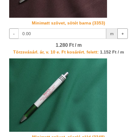
Minimatt szövet, sötét barna (3353)
-
m
+
1.280 Ft / m
Törzsvásárl. ár, v. 10 e. Ft kosárért. felett:
1.152 Ft / m