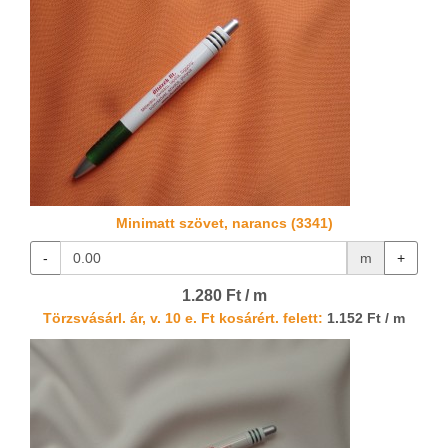
Minimatt szövet, narancs (3341)
-
m
+
1.280 Ft / m
Törzsvásárl. ár, v. 10 e. Ft kosárért. felett:
1.152 Ft / m