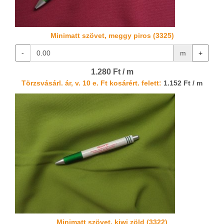
Minimatt szövet, meggy piros (3325)
-
m
+
1.280 Ft / m
Törzsvásárl. ár, v. 10 e. Ft kosárért. felett:
1.152 Ft / m
Minimatt szövet, kiwi zöld (3322)