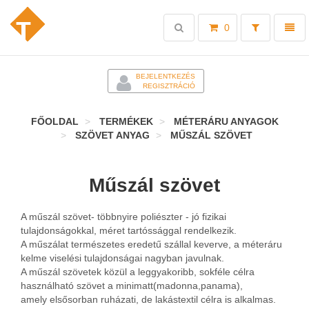
Toggle
Toggl
0
search
naviga
-
BEJELENTKEZÉS
REGISZTRÁCIÓ
FŐOLDAL
TERMÉKEK
MÉTERÁRU ANYAGOK
SZÖVET ANYAG
MŰSZÁL SZÖVET
Műszál szövet
A műszál szövet- többnyire poliészter - jó fizikai
tulajdonságokkal, méret tartóssággal rendelkezik.
A műszálat természetes eredetű szállal keverve, a méteráru
kelme viselési tulajdonságai nagyban javulnak.
A műszál szövetek közül a leggyakoribb, sokféle célra
használható szövet a minimatt(madonna,panama),
amely elsősorban ruházati, de lakástextil célra is alkalmas.