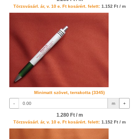
Törzsvásárl. ár, v. 10 e. Ft kosárért. felett:
1.152 Ft / m
Minimatt szövet, terrakotta (3345)
-
m
+
1.280 Ft / m
Törzsvásárl. ár, v. 10 e. Ft kosárért. felett:
1.152 Ft / m