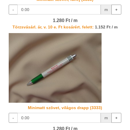
-
m
+
1.280 Ft / m
Törzsvásárl. ár, v. 10 e. Ft kosárért. felett:
1.152 Ft / m
Minimatt szövet, világos drapp (3333)
-
m
+
1.280 Ft / m