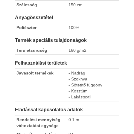
Szélesség
150 cm
Anyagösszetétel
Poliészter
100%
Termék speciális tulajdonságok
Területsürüség
160 g/m2
Felhasználási területek
Javasolt termékek
- Nadrág
- Szoknya
- Sötétítő függöny
- Kosztüm
- Lakástextil
Eladással kapcsolatos adatok
Rendelési mennyiség
0.1 m
változtatási egysége