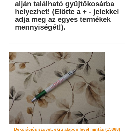
alján található gyűjtőkosárba
helyezhet! (Előtte a + - jelekkel
adja meg az egyes termékek
mennyiségét!).
Dekorációs szövet, ekrü alapon levél mintás (15368)