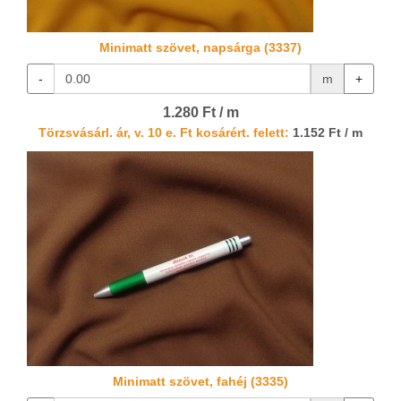
Minimatt szövet, napsárga (3337)
-
m
+
1.280 Ft / m
Törzsvásárl. ár, v. 10 e. Ft kosárért. felett:
1.152 Ft / m
Minimatt szövet, fahéj (3335)