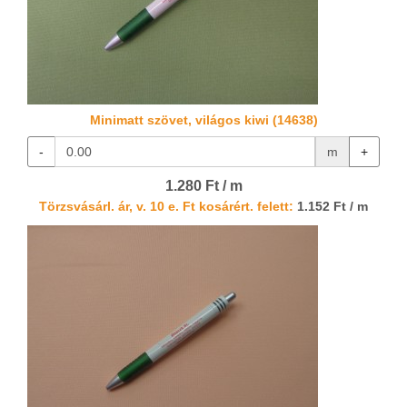
Minimatt szövet, világos kiwi (14638)
-
m
+
1.280 Ft / m
Törzsvásárl. ár, v. 10 e. Ft kosárért. felett:
1.152 Ft / m