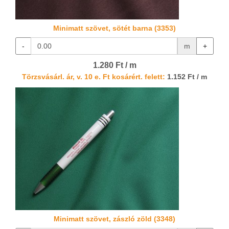
Minimatt szövet, sötét barna (3353)
-
m
+
1.280 Ft / m
Törzsvásárl. ár, v. 10 e. Ft kosárért. felett:
1.152 Ft / m
Minimatt szövet, zászló zöld (3348)