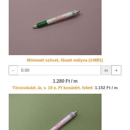
Minimatt szövet, fáradt mályva (14881)
-
m
+
1.280 Ft / m
Törzsvásárl. ár, v. 10 e. Ft kosárért. felett:
1.152 Ft / m