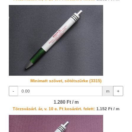
Minimatt szövet, sötétszürke (3315)
-
m
+
1.280 Ft / m
Törzsvásárl. ár, v. 10 e. Ft kosárért. felett:
1.152 Ft / m