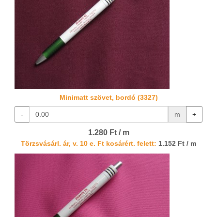
Minimatt szövet, bordó (3327)
-
m
+
1.280 Ft / m
Törzsvásárl. ár, v. 10 e. Ft kosárért. felett:
1.152 Ft / m