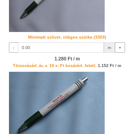
Minimatt szövet, világos szürke (3303)
-
m
+
1.280 Ft / m
Törzsvásárl. ár, v. 10 e. Ft kosárért. felett:
1.152 Ft / m