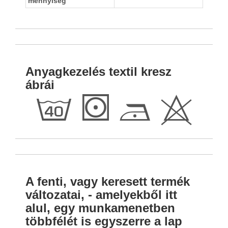
mennyiség
Anyagkezelés textil kresz
ábrái
h
S
D
H
A fenti, vagy keresett termék
változatai, - amelyekből itt
alul, egy munkamenetben
többfélét is egyszerre a lap