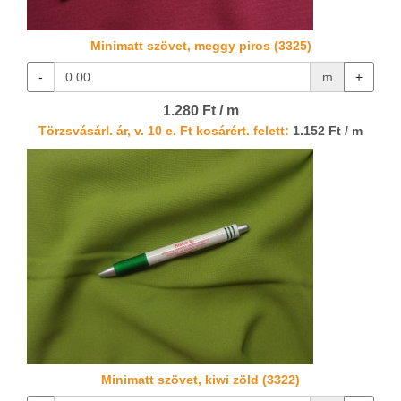
Minimatt szövet, meggy piros (3325)
-
m
+
1.280 Ft / m
Törzsvásárl. ár, v. 10 e. Ft kosárért. felett:
1.152 Ft / m
Minimatt szövet, kiwi zöld (3322)