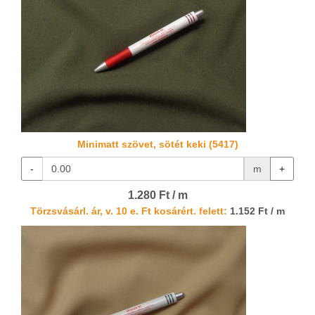
Minimatt szövet, sötét keki (5417)
-
m
+
1.280 Ft / m
Törzsvásárl. ár, v. 10 e. Ft kosárért. felett:
1.152 Ft / m