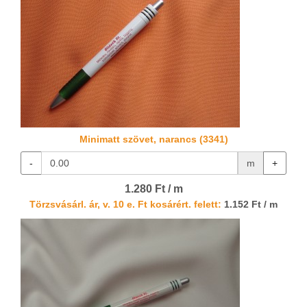
Minimatt szövet, narancs (3341)
-
m
+
1.280 Ft / m
Törzsvásárl. ár, v. 10 e. Ft kosárért. felett:
1.152 Ft / m