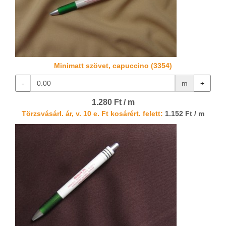
Minimatt szövet, capuccino (3354)
-
m
+
1.280 Ft / m
Törzsvásárl. ár, v. 10 e. Ft kosárért. felett:
1.152 Ft / m