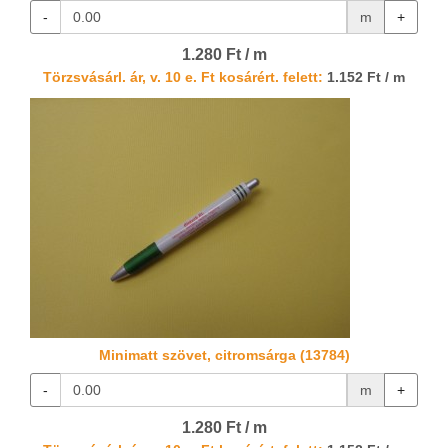
-
m
+
1.280 Ft / m
Törzsvásárl. ár, v. 10 e. Ft kosárért. felett:
1.152 Ft / m
Minimatt szövet, citromsárga (13784)
-
m
+
1.280 Ft / m