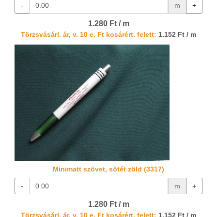
-
m
+
1.280 Ft / m
Törzsvásárl. ár, v. 10 e. Ft kosárért. felett:
1.152 Ft / m
Minimatt szövet, sötét zöld (3317)
-
m
+
1.280 Ft / m
Törzsvásárl. ár, v. 10 e. Ft kosárért. felett:
1.152 Ft / m