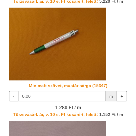
Törzsvásárl. ár, v. 10 e. Ft kosárért. felett:
5.220 Ft / m
Minimatt szövet, mustár sárga (15347)
-
m
+
1.280 Ft / m
Törzsvásárl. ár, v. 10 e. Ft kosárért. felett:
1.152 Ft / m