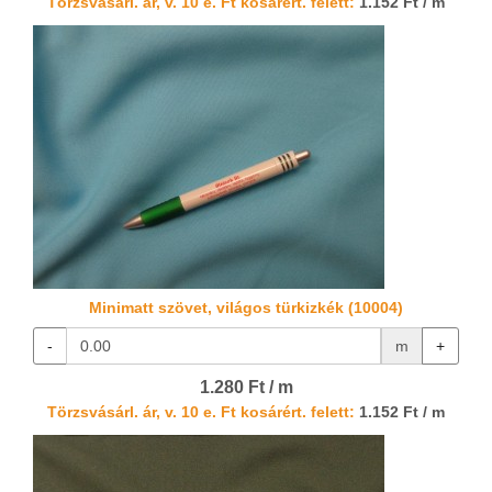
Törzsvásárl. ár, v. 10 e. Ft kosárért. felett:
1.152 Ft / m
Minimatt szövet, világos türkizkék (10004)
-
m
+
1.280 Ft / m
Törzsvásárl. ár, v. 10 e. Ft kosárért. felett:
1.152 Ft / m