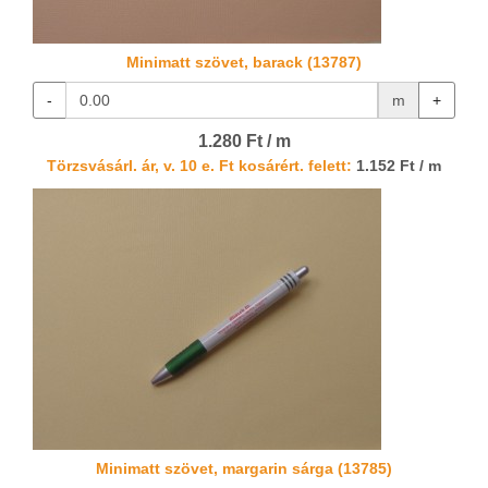
Minimatt szövet, barack (13787)
-
m
+
1.280 Ft / m
Törzsvásárl. ár, v. 10 e. Ft kosárért. felett:
1.152 Ft / m
Minimatt szövet, margarin sárga (13785)