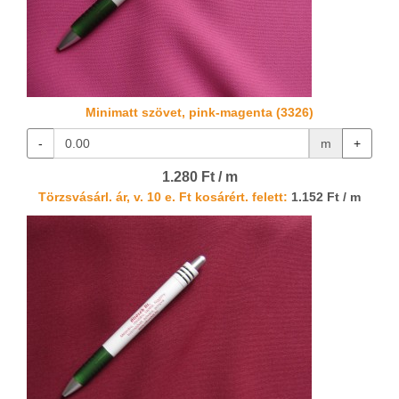
Minimatt szövet, pink-magenta (3326)
-
m
+
1.280 Ft / m
Törzsvásárl. ár, v. 10 e. Ft kosárért. felett:
1.152 Ft / m