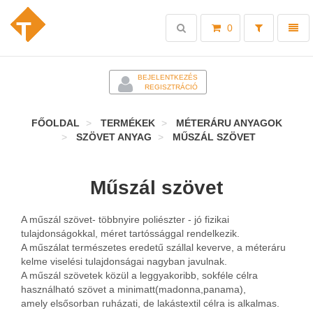
Toggle
Toggl
0
search
naviga
-
BEJELENTKEZÉS
REGISZTRÁCIÓ
FŐOLDAL
TERMÉKEK
MÉTERÁRU ANYAGOK
SZÖVET ANYAG
MŰSZÁL SZÖVET
Műszál szövet
A műszál szövet- többnyire poliészter - jó fizikai
tulajdonságokkal, méret tartóssággal rendelkezik.
A műszálat természetes eredetű szállal keverve, a méteráru
kelme viselési tulajdonságai nagyban javulnak.
A műszál szövetek közül a leggyakoribb, sokféle célra
használható szövet a minimatt(madonna,panama),
amely elsősorban ruházati, de lakástextil célra is alkalmas.