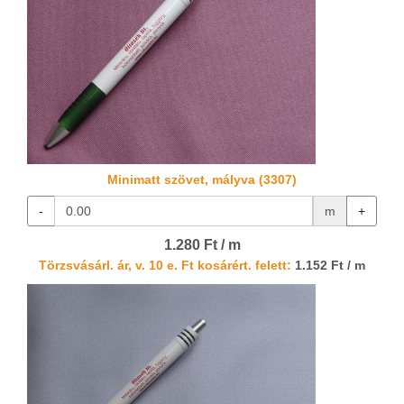
Minimatt szövet, mályva (3307)
-
m
+
1.280 Ft / m
Törzsvásárl. ár, v. 10 e. Ft kosárért. felett:
1.152 Ft / m