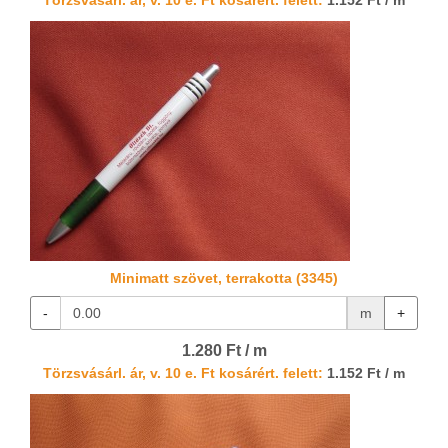
Törzsvásárl. ár, v. 10 e. Ft kosárért. felett:
1.152 Ft / m
Minimatt szövet, terrakotta (3345)
-
m
+
1.280 Ft / m
Törzsvásárl. ár, v. 10 e. Ft kosárért. felett:
1.152 Ft / m