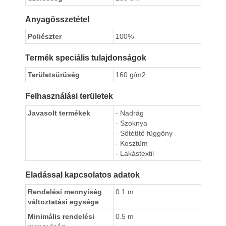
Anyagösszetétel
Poliészter
100%
Termék speciális tulajdonságok
Területsürüség
160 g/m2
Felhasználási területek
Javasolt termékek
- Nadrág
- Szoknya
- Sötétítő függöny
- Kosztüm
- Lakástextil
Eladással kapcsolatos adatok
Rendelési mennyiség
0.1 m
változtatási egysége
Minimális rendelési
0.5 m