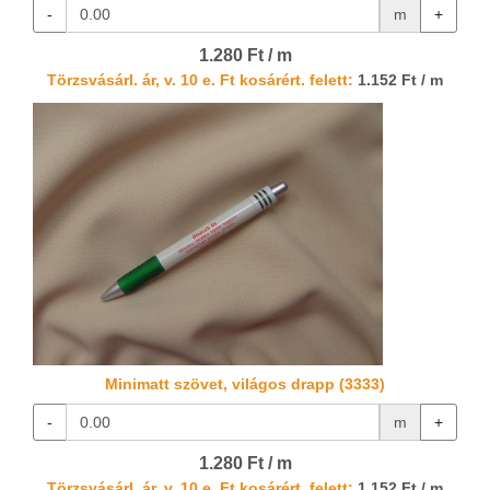
-
m
+
1.280 Ft / m
Törzsvásárl. ár, v. 10 e. Ft kosárért. felett:
1.152 Ft / m
Minimatt szövet, világos drapp (3333)
-
m
+
1.280 Ft / m
Törzsvásárl. ár, v. 10 e. Ft kosárért. felett:
1.152 Ft / m