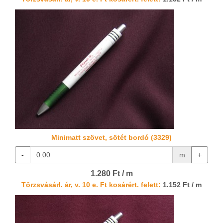
Minimatt szövet, sötét bordó (3329)
-
m
+
1.280 Ft / m
Törzsvásárl. ár, v. 10 e. Ft kosárért. felett:
1.152 Ft / m