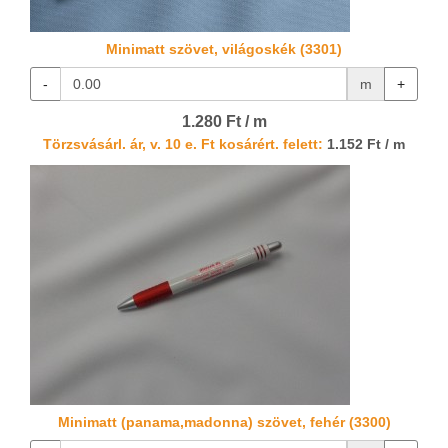
Minimatt szövet, világoskék (3301)
-
m
+
1.280 Ft / m
Törzsvásárl. ár, v. 10 e. Ft kosárért. felett:
1.152 Ft / m
Minimatt (panama,madonna) szövet, fehér (3300)