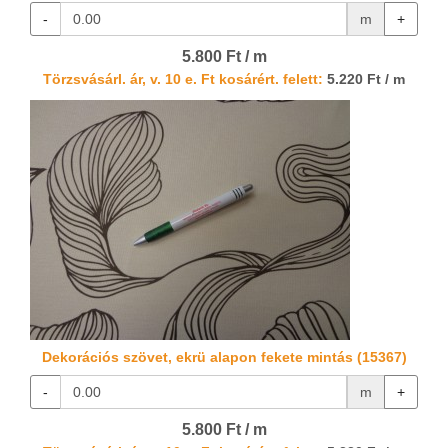
-
m
+
5.800 Ft / m
Törzsvásárl. ár, v. 10 e. Ft kosárért. felett:
5.220 Ft / m
Dekorációs szövet, ekrü alapon fekete mintás (15367)
-
m
+
5.800 Ft / m