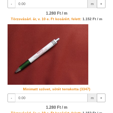
-
m
+
1.280 Ft / m
Törzsvásárl. ár, v. 10 e. Ft kosárért. felett:
1.152 Ft / m
Minimatt szövet, sötét terrakotta (3347)
-
m
+
1.280 Ft / m