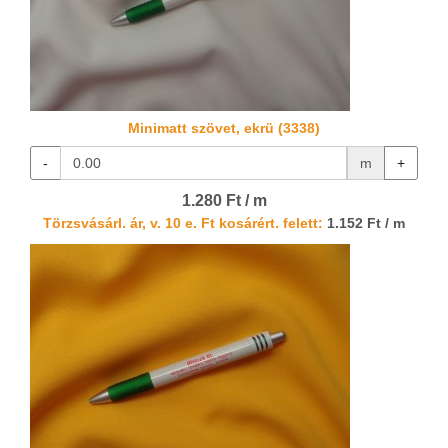
Minimatt szövet, ekrü (3338)
-
m
+
1.280 Ft / m
Törzsvásárl. ár, v. 10 e. Ft kosárért. felett:
1.152 Ft / m