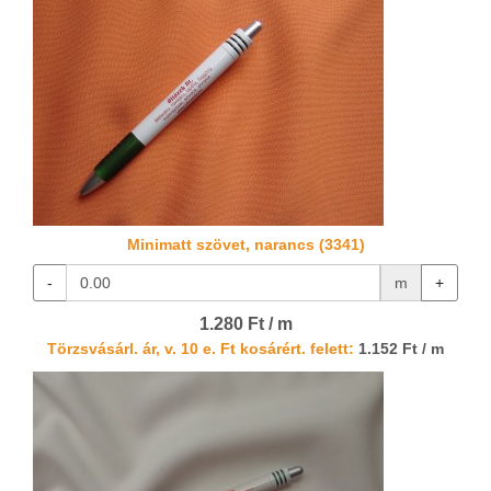
Minimatt szövet, narancs (3341)
-
m
+
1.280 Ft / m
Törzsvásárl. ár, v. 10 e. Ft kosárért. felett:
1.152 Ft / m