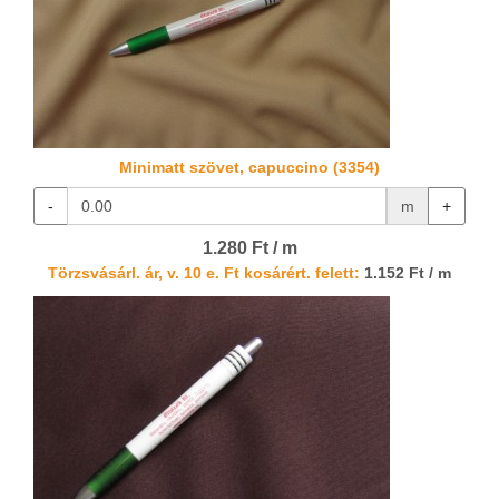
Minimatt szövet, capuccino (3354)
-
m
+
1.280 Ft / m
Törzsvásárl. ár, v. 10 e. Ft kosárért. felett:
1.152 Ft / m