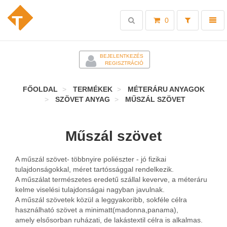
Toggle
Toggl
0
search
naviga
-
BEJELENTKEZÉS
REGISZTRÁCIÓ
FŐOLDAL
TERMÉKEK
MÉTERÁRU ANYAGOK
SZÖVET ANYAG
MŰSZÁL SZÖVET
Műszál szövet
A műszál szövet- többnyire poliészter - jó fizikai
tulajdonságokkal, méret tartóssággal rendelkezik.
A műszálat természetes eredetű szállal keverve, a méteráru
kelme viselési tulajdonságai nagyban javulnak.
A műszál szövetek közül a leggyakoribb, sokféle célra
használható szövet a minimatt(madonna,panama),
amely elsősorban ruházati, de lakástextil célra is alkalmas.