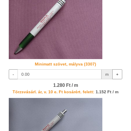
Minimatt szövet, mályva (3307)
-
m
+
1.280 Ft / m
Törzsvásárl. ár, v. 10 e. Ft kosárért. felett:
1.152 Ft / m