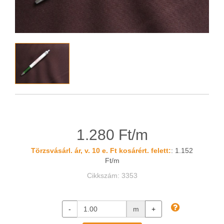
1.280 Ft/m
Törzsvásárl. ár, v. 10 e. Ft kosárért. felett:
: 1.152
Ft/m
Cikkszám: 3353
-
m
+