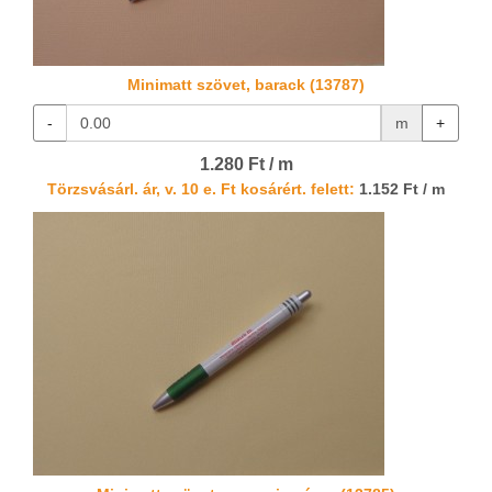
Minimatt szövet, barack (13787)
-
m
+
1.280 Ft / m
Törzsvásárl. ár, v. 10 e. Ft kosárért. felett:
1.152 Ft / m