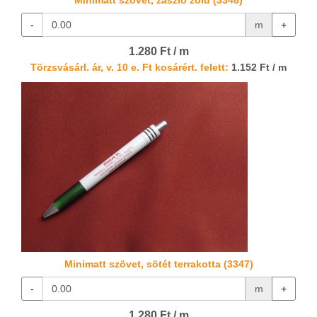
Minimatt szövet, zászló zöld (3348)
-
m
+
1.280 Ft / m
Törzsvásárl. ár, v. 10 e. Ft kosárért. felett:
1.152 Ft / m
Minimatt szövet, sötét terrakotta (3347)
-
m
+
1.280 Ft / m