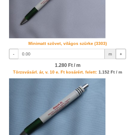
Minimatt szövet, világos szürke (3303)
-
m
+
1.280 Ft / m
Törzsvásárl. ár, v. 10 e. Ft kosárért. felett:
1.152 Ft / m