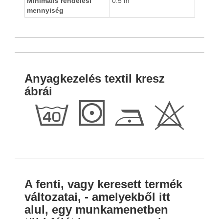
Minimális rendelési
0.5 m
mennyiség
Anyagkezelés textil kresz
ábrái
h
S
D
H
A fenti, vagy keresett termék
változatai, - amelyekből itt
alul, egy munkamenetben