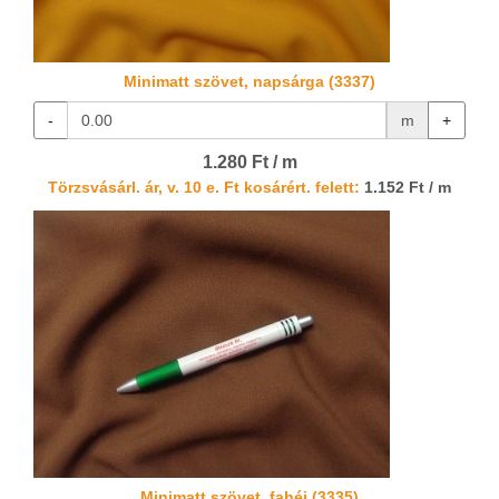
Minimatt szövet, napsárga (3337)
-
m
+
1.280 Ft / m
Törzsvásárl. ár, v. 10 e. Ft kosárért. felett:
1.152 Ft / m
Minimatt szövet, fahéj (3335)