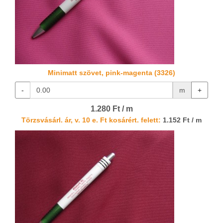
Minimatt szövet, pink-magenta (3326)
-
m
+
1.280 Ft / m
Törzsvásárl. ár, v. 10 e. Ft kosárért. felett:
1.152 Ft / m