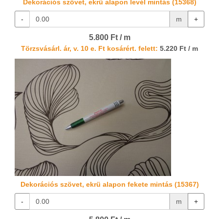
Dekorációs szövet, ekrü alapon levél mintás (15368)
-
m
+
5.800 Ft / m
Törzsvásárl. ár, v. 10 e. Ft kosárért. felett:
5.220 Ft / m
Dekorációs szövet, ekrü alapon fekete mintás (15367)
-
m
+