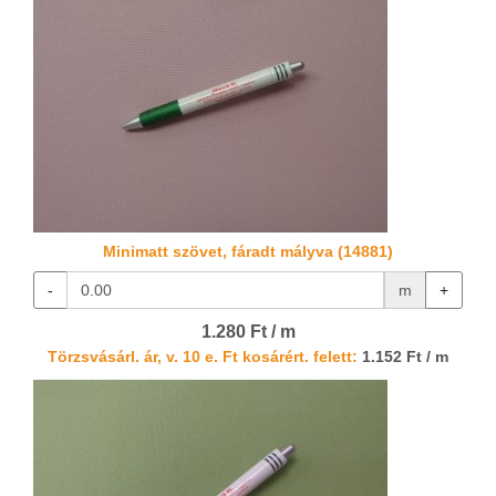
Minimatt szövet, fáradt mályva (14881)
-
m
+
1.280 Ft / m
Törzsvásárl. ár, v. 10 e. Ft kosárért. felett:
1.152 Ft / m