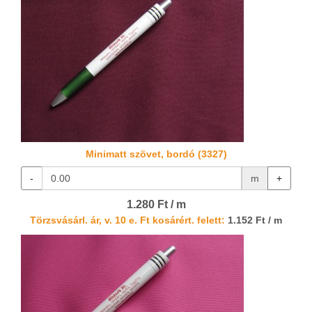
Minimatt szövet, bordó (3327)
-
m
+
1.280 Ft / m
Törzsvásárl. ár, v. 10 e. Ft kosárért. felett:
1.152 Ft / m