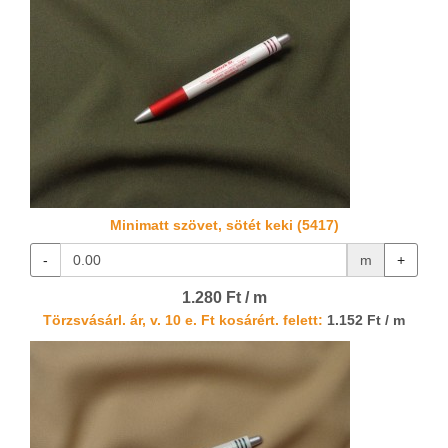
Minimatt szövet, sötét keki (5417)
-
m
+
1.280 Ft / m
Törzsvásárl. ár, v. 10 e. Ft kosárért. felett:
1.152 Ft / m