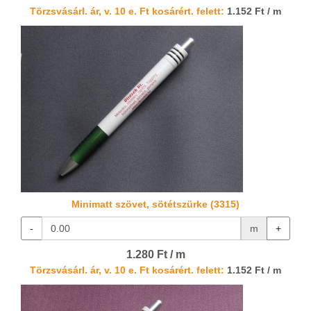
Törzsvásárl. ár, v. 10 e. Ft kosárért. felett:
1.152 Ft / m
Minimatt szövet, sötétszürke (3315)
-
m
+
1.280 Ft / m
Törzsvásárl. ár, v. 10 e. Ft kosárért. felett:
1.152 Ft / m