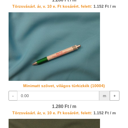
Törzsvásárl. ár, v. 10 e. Ft kosárért. felett:
1.152 Ft / m
Minimatt szövet, világos türkizkék (10004)
-
m
+
1.280 Ft / m
Törzsvásárl. ár, v. 10 e. Ft kosárért. felett:
1.152 Ft / m