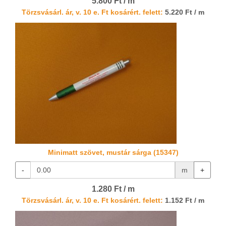
5.800 Ft / m
Törzsvásárl. ár, v. 10 e. Ft kosárért. felett:
5.220 Ft / m
Minimatt szövet, mustár sárga (15347)
-
m
+
1.280 Ft / m
Törzsvásárl. ár, v. 10 e. Ft kosárért. felett:
1.152 Ft / m