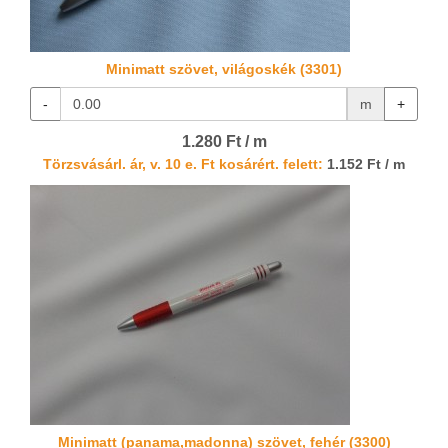
Minimatt szövet, világoskék (3301)
-
m
+
1.280 Ft / m
Törzsvásárl. ár, v. 10 e. Ft kosárért. felett:
1.152 Ft / m
Minimatt (panama,madonna) szövet, fehér (3300)