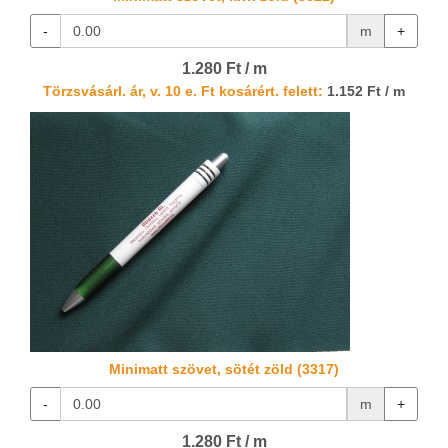
-
m
+
1.280 Ft / m
Törzsvásárl. ár, v. 10 e. Ft kosárért. felett:
1.152 Ft / m
Minimatt szövet, sötét zöld (3317)
-
m
+
1.280 Ft / m