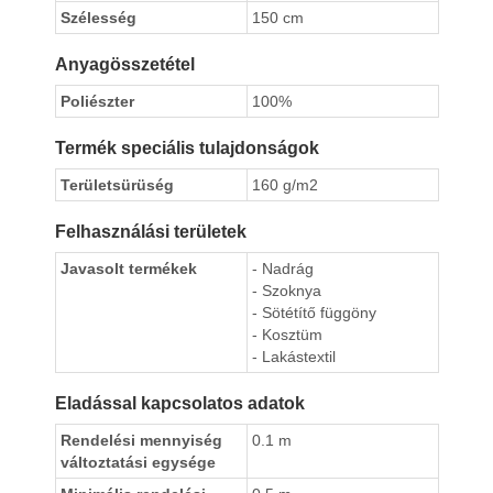
Szélesség
150 cm
Anyagösszetétel
Poliészter
100%
Termék speciális tulajdonságok
Területsürüség
160 g/m2
Felhasználási területek
Javasolt termékek
- Nadrág
- Szoknya
- Sötétítő függöny
- Kosztüm
- Lakástextil
Eladással kapcsolatos adatok
Rendelési mennyiség
0.1 m
változtatási egysége