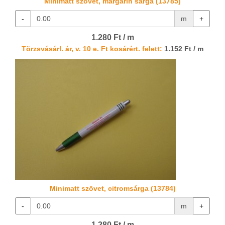
Minimatt szövet, margarin sárga (13785)
-
m
+
1.280 Ft / m
Törzsvásárl. ár, v. 10 e. Ft kosárért. felett:
1.152 Ft / m
Minimatt szövet, citromsárga (13784)
-
m
+
1.280 Ft / m