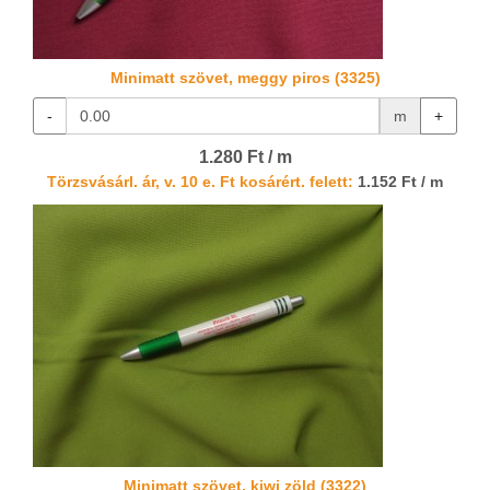
Minimatt szövet, meggy piros (3325)
-
m
+
1.280 Ft / m
Törzsvásárl. ár, v. 10 e. Ft kosárért. felett:
1.152 Ft / m
Minimatt szövet, kiwi zöld (3322)