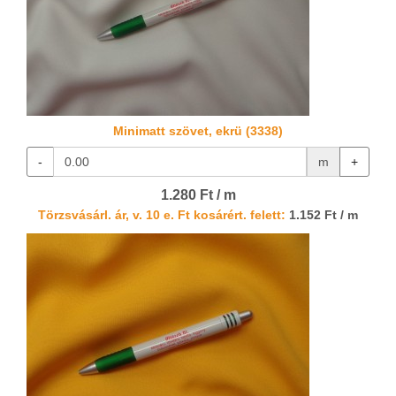
Minimatt szövet, ekrü (3338)
-
m
+
1.280 Ft / m
Törzsvásárl. ár, v. 10 e. Ft kosárért. felett:
1.152 Ft / m