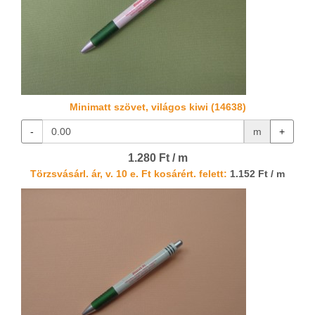
Minimatt szövet, világos kiwi (14638)
-
m
+
1.280 Ft / m
Törzsvásárl. ár, v. 10 e. Ft kosárért. felett:
1.152 Ft / m