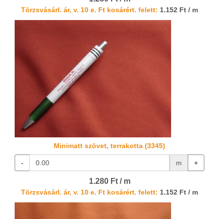
Törzsvásárl. ár, v. 10 e. Ft kosárért. felett:
1.152 Ft / m
Minimatt szövet, terrakotta (3345)
-
m
+
1.280 Ft / m
Törzsvásárl. ár, v. 10 e. Ft kosárért. felett:
1.152 Ft / m