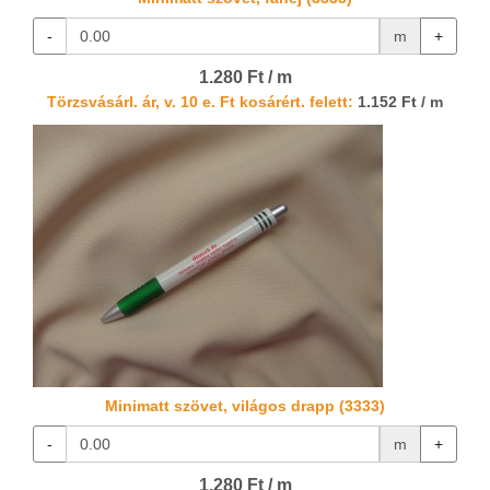
-
m
+
1.280 Ft / m
Törzsvásárl. ár, v. 10 e. Ft kosárért. felett:
1.152 Ft / m
Minimatt szövet, világos drapp (3333)
-
m
+
1.280 Ft / m