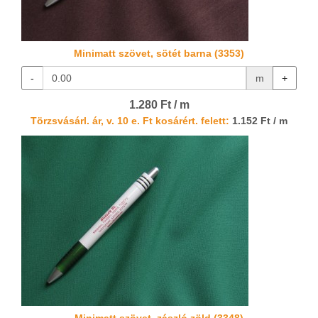
Minimatt szövet, sötét barna (3353)
-
m
+
1.280 Ft / m
Törzsvásárl. ár, v. 10 e. Ft kosárért. felett:
1.152 Ft / m