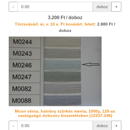
-
doboz
+
3.200 Ft / doboz
Törzsvásárl. ár, v. 10 e. Ft kosárért. felett:
2.880 Ft /
doboz
Moon cérna, halvány szürkés menta, 1000y, 120-as
vastagságú dobozos kiszerelésben (12337-246)
-
doboz
+