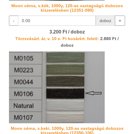
Moon cérna, s.kék, 1000y, 120-as vastagságú dobozos
kiszerelésben (12351-090)
-
doboz
+
3.200 Ft / doboz
Törzsvásárl. ár, v. 10 e. Ft kosárért. felett:
2.880 Ft /
doboz
Moon cérna, s.keki, 1000y, 120-as vastagságú dobozos
kiszerelésben (12350-106)