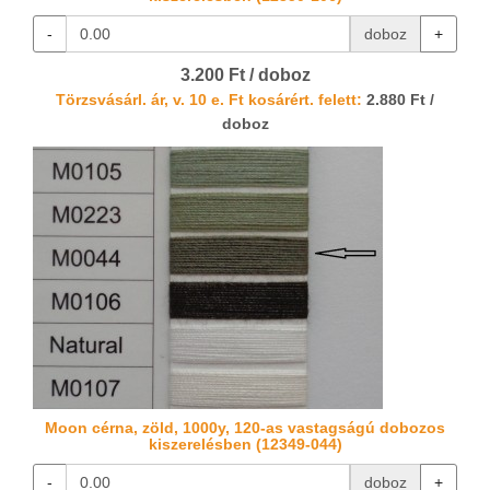
-
doboz
+
3.200 Ft / doboz
Törzsvásárl. ár, v. 10 e. Ft kosárért. felett:
2.880 Ft /
doboz
Moon cérna, zöld, 1000y, 120-as vastagságú dobozos
kiszerelésben (12349-044)
-
doboz
+