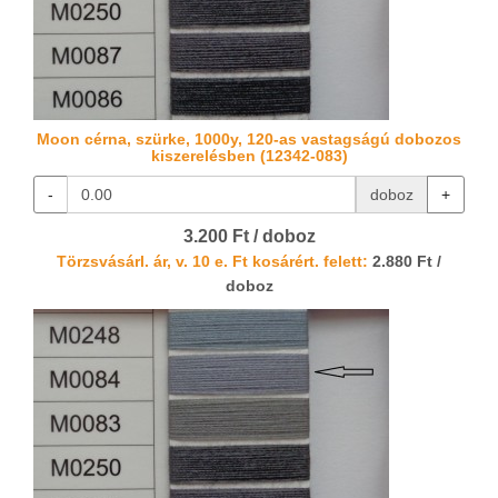
Moon cérna, szürke, 1000y, 120-as vastagságú dobozos
kiszerelésben (12342-083)
-
doboz
+
3.200 Ft / doboz
Törzsvásárl. ár, v. 10 e. Ft kosárért. felett:
2.880 Ft /
doboz