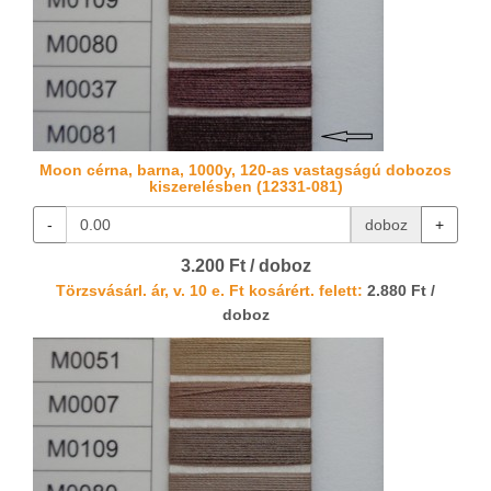
Moon cérna, barna, 1000y, 120-as vastagságú dobozos
kiszerelésben (12331-081)
-
doboz
+
3.200 Ft / doboz
Törzsvásárl. ár, v. 10 e. Ft kosárért. felett:
2.880 Ft /
doboz