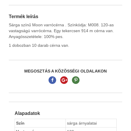
Termék leírás
Sárga színű Moon varrócérna . Színkódja: M008. 120-as
vastagságú varrócérna. Egy tekercsen 914 m cérna van.
Anyagösszetétele: 100% pes.
1 dobozban 10 darab cérna van.
MEGOSZTÁS A KÖZÖSSÉGI OLDALAKON
Alapadatok
Szín
sárga árnyalatai