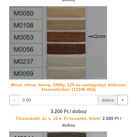
Moon cérna, barna, 1000y, 120-as vastagságú dobozos
kiszerelésben (12346-053)
-
doboz
+
3.200 Ft / doboz
Törzsvásárl. ár, v. 10 e. Ft kosárért. felett:
2.880 Ft /
doboz