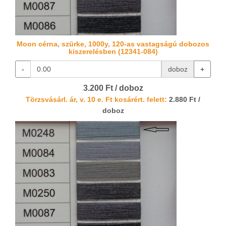
Moon cérna, szürke, 1000y, 120-as vastagságú dobozos
kiszerelésben (12341-084)
-
doboz
+
3.200 Ft / doboz
Törzsvásárl. ár, v. 10 e. Ft kosárért. felett:
2.880 Ft /
doboz