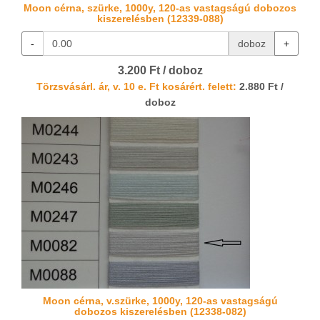
Moon cérna, szürke, 1000y, 120-as vastagságú dobozos
kiszerelésben (12339-088)
-
doboz
+
3.200 Ft / doboz
Törzsvásárl. ár, v. 10 e. Ft kosárért. felett:
2.880 Ft /
doboz
Moon cérna, v.szürke, 1000y, 120-as vastagságú
dobozos kiszerelésben (12338-082)