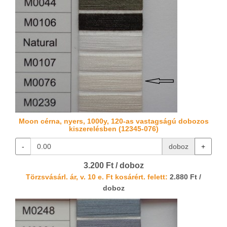
Moon cérna, nyers, 1000y, 120-as vastagságú dobozos
kiszerelésben (12345-076)
-
doboz
+
3.200 Ft / doboz
Törzsvásárl. ár, v. 10 e. Ft kosárért. felett:
2.880 Ft /
doboz