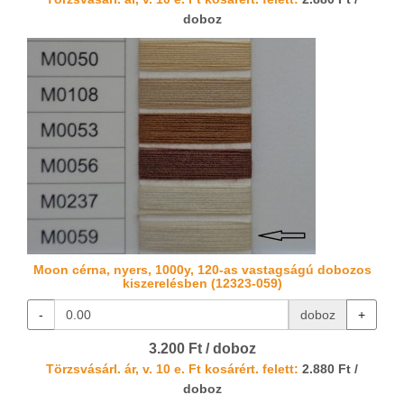
doboz
Moon cérna, nyers, 1000y, 120-as vastagságú dobozos
kiszerelésben (12323-059)
-
doboz
+
3.200 Ft / doboz
Törzsvásárl. ár, v. 10 e. Ft kosárért. felett:
2.880 Ft /
doboz