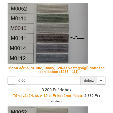
Moon cérna, szürke, 1000y, 120-as vastagságú dobozos
kiszerelésben (12334-111)
-
doboz
+
3.200 Ft / doboz
Törzsvásárl. ár, v. 10 e. Ft kosárért. felett:
2.880 Ft /
doboz