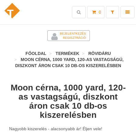
Toggle
Toggl
0
search
naviga
-
BEJELENTKEZÉS
REGISZTRÁCIÓ
FŐOLDAL
TERMÉKEK
RÖVIDÁRU
MOON CÉRNA, 1000 YARD, 120-AS VASTAGSÁGÚ,
DISZKONT ÁRON CSAK 10 DB-OS KISZERELÉSBEN
Moon cérna, 1000 yard, 120-
as vastagságú, diszkont
áron csak 10 db-os
kiszerelésben
Nagyobb kiszerelés - alacsonyabb ár! Éljen vele!