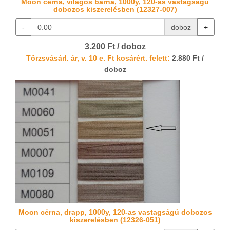
Moon cérna, világos barna, 1000y, 120-as vastagságú
dobozos kiszerelésben (12327-007)
-
doboz
+
3.200 Ft / doboz
Törzsvásárl. ár, v. 10 e. Ft kosárért. felett:
2.880 Ft /
doboz
Moon cérna, drapp, 1000y, 120-as vastagságú dobozos
kiszerelésben (12326-051)