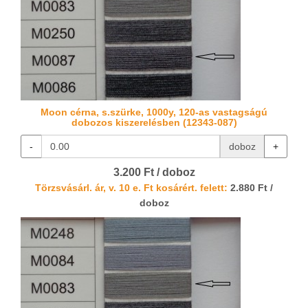
Moon cérna, s.szürke, 1000y, 120-as vastagságú
dobozos kiszerelésben (12343-087)
-
doboz
+
3.200 Ft / doboz
Törzsvásárl. ár, v. 10 e. Ft kosárért. felett:
2.880 Ft /
doboz