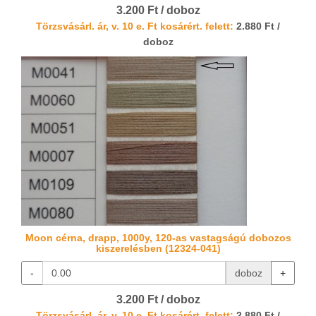
3.200 Ft / doboz
Törzsvásárl. ár, v. 10 e. Ft kosárért. felett:
2.880 Ft /
doboz
Moon cérna, drapp, 1000y, 120-as vastagságú dobozos
kiszerelésben (12324-041)
-
doboz
+
3.200 Ft / doboz
Törzsvásárl. ár, v. 10 e. Ft kosárért. felett:
2.880 Ft /