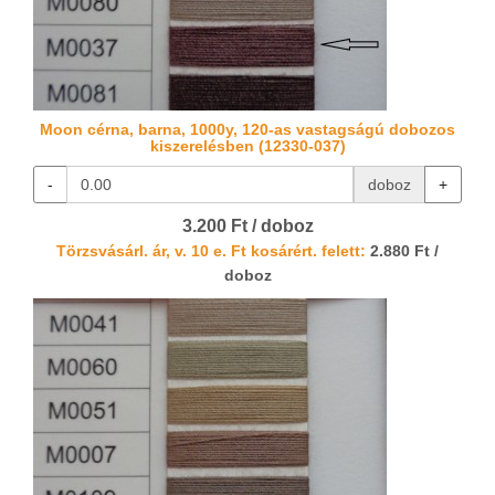
Moon cérna, barna, 1000y, 120-as vastagságú dobozos
kiszerelésben (12330-037)
-
doboz
+
3.200 Ft / doboz
Törzsvásárl. ár, v. 10 e. Ft kosárért. felett:
2.880 Ft /
doboz