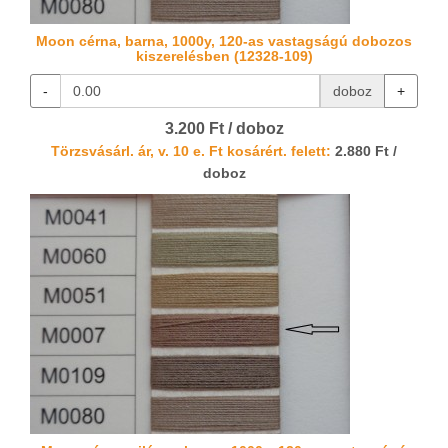
Moon cérna, barna, 1000y, 120-as vastagságú dobozos
kiszerelésben (12328-109)
-
doboz
+
3.200 Ft / doboz
Törzsvásárl. ár, v. 10 e. Ft kosárért. felett:
2.880 Ft /
doboz