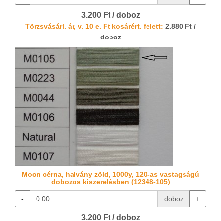
3.200 Ft / doboz
Törzsvásárl. ár, v. 10 e. Ft kosárért. felett:
2.880 Ft /
doboz
Moon cérna, halvány zöld, 1000y, 120-as vastagságú
dobozos kiszerelésben (12348-105)
-
doboz
+
3.200 Ft / doboz