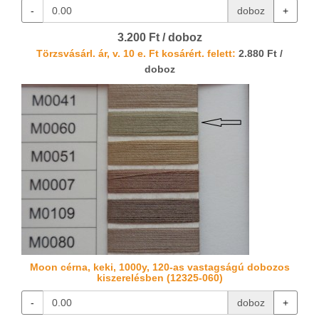
-
doboz
+
3.200 Ft / doboz
Törzsvásárl. ár, v. 10 e. Ft kosárért. felett:
2.880 Ft /
doboz
Moon cérna, keki, 1000y, 120-as vastagságú dobozos
kiszerelésben (12325-060)
-
doboz
+