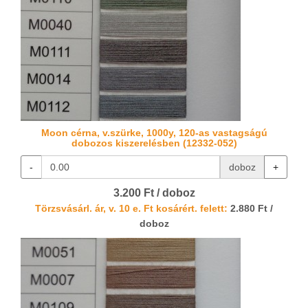
Moon cérna, v.szürke, 1000y, 120-as vastagságú
dobozos kiszerelésben (12332-052)
-
doboz
+
3.200 Ft / doboz
Törzsvásárl. ár, v. 10 e. Ft kosárért. felett:
2.880 Ft /
doboz