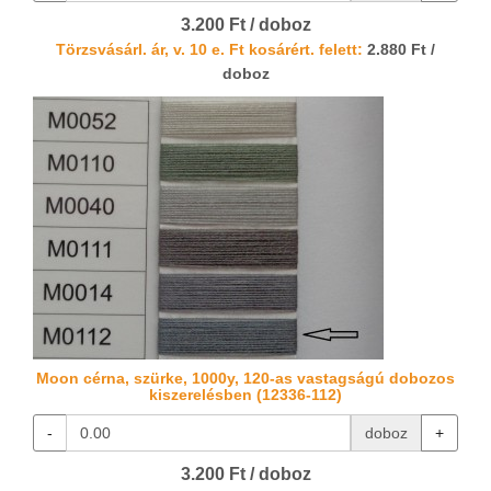
3.200 Ft / doboz
Törzsvásárl. ár, v. 10 e. Ft kosárért. felett:
2.880 Ft /
doboz
Moon cérna, szürke, 1000y, 120-as vastagságú dobozos
kiszerelésben (12336-112)
-
doboz
+
3.200 Ft / doboz