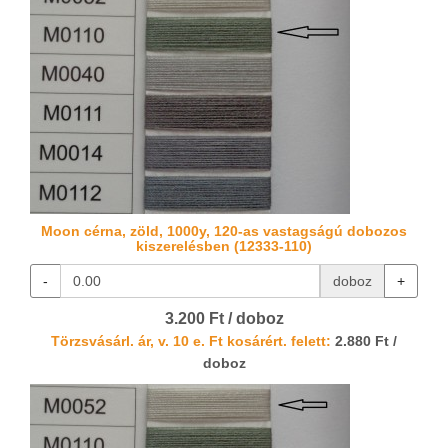
Moon cérna, zöld, 1000y, 120-as vastagságú dobozos
kiszerelésben (12333-110)
-
doboz
+
3.200 Ft / doboz
Törzsvásárl. ár, v. 10 e. Ft kosárért. felett:
2.880 Ft /
doboz