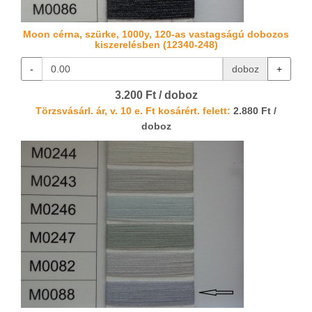
Moon cérna, szürke, 1000y, 120-as vastagságú dobozos
kiszerelésben (12340-248)
-
doboz
+
3.200 Ft / doboz
Törzsvásárl. ár, v. 10 e. Ft kosárért. felett:
2.880 Ft /
doboz