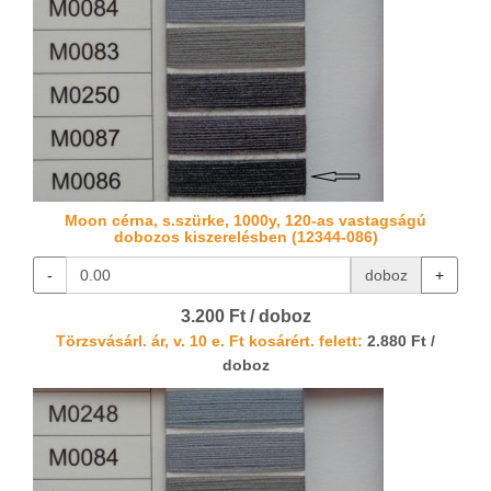
Moon cérna, s.szürke, 1000y, 120-as vastagságú
dobozos kiszerelésben (12344-086)
-
doboz
+
3.200 Ft / doboz
Törzsvásárl. ár, v. 10 e. Ft kosárért. felett:
2.880 Ft /
doboz