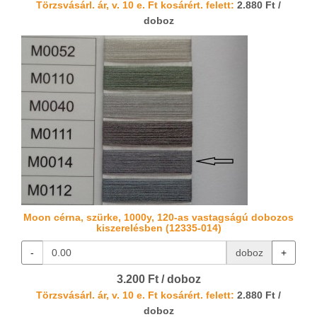
Törzsvásárl. ár, v. 10 e. Ft kosárért. felett:
2.880 Ft /
doboz
Moon cérna, szürke, 1000y, 120-as vastagságú dobozos
kiszerelésben (12335-014)
-
doboz
+
3.200 Ft / doboz
Törzsvásárl. ár, v. 10 e. Ft kosárért. felett:
2.880 Ft /
doboz