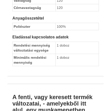
Vastagság
120
Cérnavastagság
120
Anyagösszetétel
Poliészter
100%
Eladással kapcsolatos adatok
Rendelési mennyiség
1 doboz
változtatási egysége
Minimális rendelési
1 doboz
mennyiség
A fenti, vagy keresett termék
változatai, - amelyekből itt
alul, egy munkamenetben