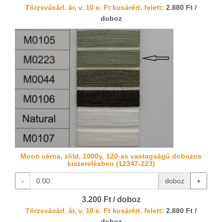
Törzsvásárl. ár, v. 10 e. Ft kosárért. felett:
2.880 Ft /
doboz
Moon cérna, zöld, 1000y, 120-as vastagságú dobozos
kiszerelésben (12347-223)
-
doboz
+
3.200 Ft / doboz
Törzsvásárl. ár, v. 10 e. Ft kosárért. felett:
2.880 Ft /
doboz