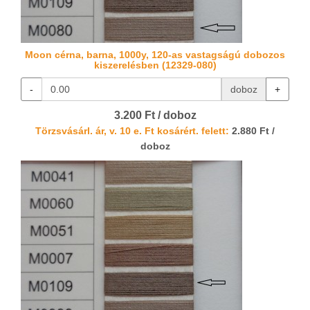
Moon cérna, barna, 1000y, 120-as vastagságú dobozos
kiszerelésben (12329-080)
-
doboz
+
3.200 Ft / doboz
Törzsvásárl. ár, v. 10 e. Ft kosárért. felett:
2.880 Ft /
doboz