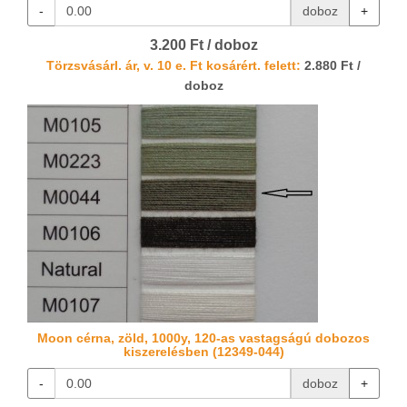
-
doboz
+
3.200 Ft / doboz
Törzsvásárl. ár, v. 10 e. Ft kosárért. felett:
2.880 Ft /
doboz
Moon cérna, zöld, 1000y, 120-as vastagságú dobozos
kiszerelésben (12349-044)
-
doboz
+