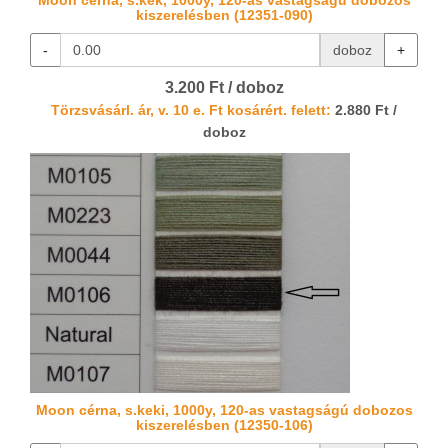
Moon cérna, s.kék, 1000y, 120-as vastagságú dobozos
kiszerelésben (12351-090)
-
doboz
+
3.200 Ft / doboz
Törzsvásárl. ár, v. 10 e. Ft kosárért. felett:
2.880 Ft /
doboz
Moon cérna, s.keki, 1000y, 120-as vastagságú dobozos
kiszerelésben (12350-106)