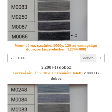
Moon cérna, s.szürke, 1000y, 120-as vastagságú
dobozos kiszerelésben (12344-086)
-
doboz
+
3.200 Ft / doboz
Törzsvásárl. ár, v. 10 e. Ft kosárért. felett:
2.880 Ft /
doboz