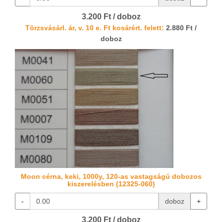
3.200 Ft / doboz
Törzsvásárl. ár, v. 10 e. Ft kosárért. felett:
2.880 Ft /
doboz
Moon cérna, keki, 1000y, 120-as vastagságú dobozos
kiszerelésben (12325-060)
-
doboz
+
3.200 Ft / doboz