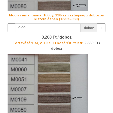
Moon cérna, barna, 1000y, 120-as vastagságú dobozos
kiszerelésben (12329-080)
-
doboz
+
3.200 Ft / doboz
Törzsvásárl. ár, v. 10 e. Ft kosárért. felett:
2.880 Ft /
doboz