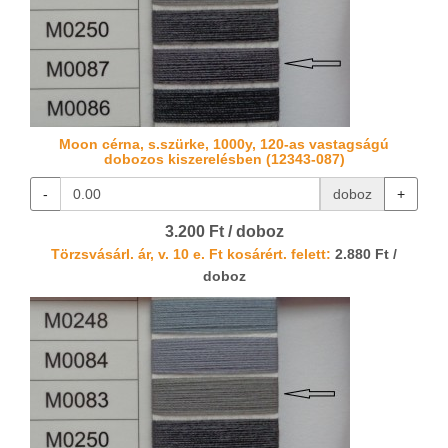
Moon cérna, s.szürke, 1000y, 120-as vastagságú
dobozos kiszerelésben (12343-087)
-
doboz
+
3.200 Ft / doboz
Törzsvásárl. ár, v. 10 e. Ft kosárért. felett:
2.880 Ft /
doboz