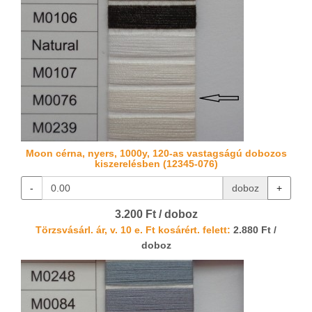
Moon cérna, nyers, 1000y, 120-as vastagságú dobozos
kiszerelésben (12345-076)
-
doboz
+
3.200 Ft / doboz
Törzsvásárl. ár, v. 10 e. Ft kosárért. felett:
2.880 Ft /
doboz