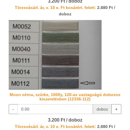
3.200 Ft / doboz
Törzsvásárl. ár, v. 10 e. Ft kosárért. felett:
2.880 Ft /
doboz
Moon cérna, szürke, 1000y, 120-as vastagságú dobozos
kiszerelésben (12336-112)
-
doboz
+
3.200 Ft / doboz
Törzsvásárl. ár, v. 10 e. Ft kosárért. felett:
2.880 Ft /