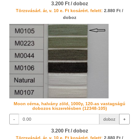
3.200 Ft / doboz
Törzsvásárl. ár, v. 10 e. Ft kosárért. felett:
2.880 Ft /
doboz
Moon cérna, halvány zöld, 1000y, 120-as vastagságú
dobozos kiszerelésben (12348-105)
-
doboz
+
3.200 Ft / doboz
Törzsvásárl. ár, v. 10 e. Ft kosárért. felett:
2.880 Ft /