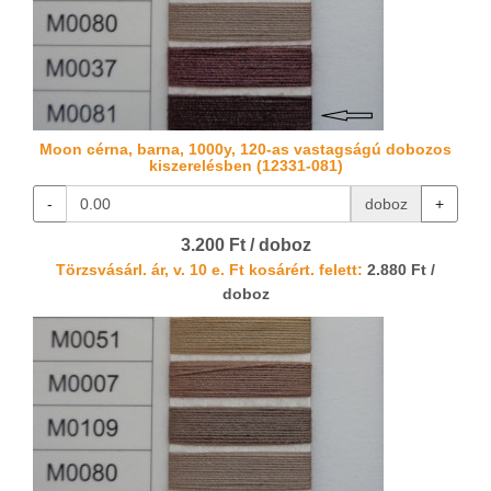
Moon cérna, barna, 1000y, 120-as vastagságú dobozos
kiszerelésben (12331-081)
-
doboz
+
3.200 Ft / doboz
Törzsvásárl. ár, v. 10 e. Ft kosárért. felett:
2.880 Ft /
doboz