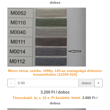
doboz
Moon cérna, szürke, 1000y, 120-as vastagságú dobozos
kiszerelésben (12335-014)
-
doboz
+
3.200 Ft / doboz
Törzsvásárl. ár, v. 10 e. Ft kosárért. felett:
2.880 Ft /
doboz