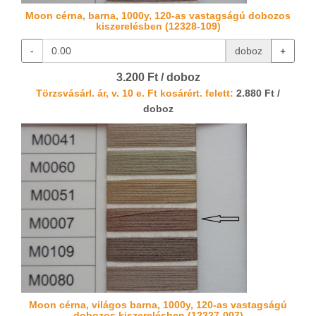
Moon cérna, barna, 1000y, 120-as vastagságú dobozos
kiszerelésben (12328-109)
-
doboz
+
3.200 Ft / doboz
Törzsvásárl. ár, v. 10 e. Ft kosárért. felett:
2.880 Ft /
doboz
Moon cérna, világos barna, 1000y, 120-as vastagságú
dobozos kiszerelésben (12327-007)