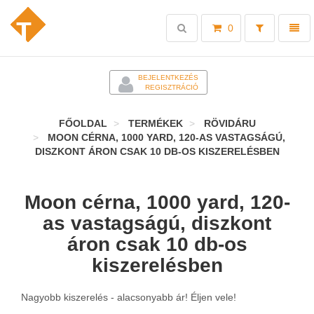
Toggle
Toggl
0
search
naviga
-
BEJELENTKEZÉS
REGISZTRÁCIÓ
FŐOLDAL
TERMÉKEK
RÖVIDÁRU
MOON CÉRNA, 1000 YARD, 120-AS VASTAGSÁGÚ,
DISZKONT ÁRON CSAK 10 DB-OS KISZERELÉSBEN
Moon cérna, 1000 yard, 120-
as vastagságú, diszkont
áron csak 10 db-os
kiszerelésben
Nagyobb kiszerelés - alacsonyabb ár! Éljen vele!