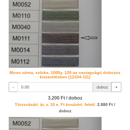
Moon cérna, szürke, 1000y, 120-as vastagságú dobozos
kiszerelésben (12334-111)
-
doboz
+
3.200 Ft / doboz
Törzsvásárl. ár, v. 10 e. Ft kosárért. felett:
2.880 Ft /
doboz