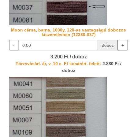
Moon cérna, barna, 1000y, 120-as vastagságú dobozos
kiszerelésben (12330-037)
-
doboz
+
3.200 Ft / doboz
Törzsvásárl. ár, v. 10 e. Ft kosárért. felett:
2.880 Ft /
doboz