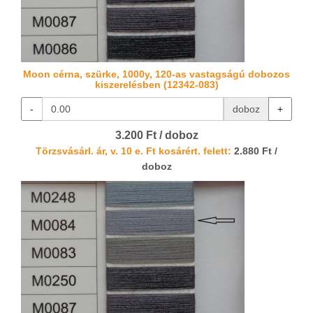
Moon cérna, szürke, 1000y, 120-as vastagságú dobozos
kiszerelésben (12342-083)
-
doboz
+
3.200 Ft / doboz
Törzsvásárl. ár, v. 10 e. Ft kosárért. felett:
2.880 Ft /
doboz