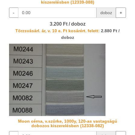
kiszerelésben (12339-088)
-
doboz
+
3.200 Ft / doboz
Törzsvásárl. ár, v. 10 e. Ft kosárért. felett:
2.880 Ft /
doboz
Moon cérna, v.szürke, 1000y, 120-as vastagságú
dobozos kiszerelésben (12338-082)