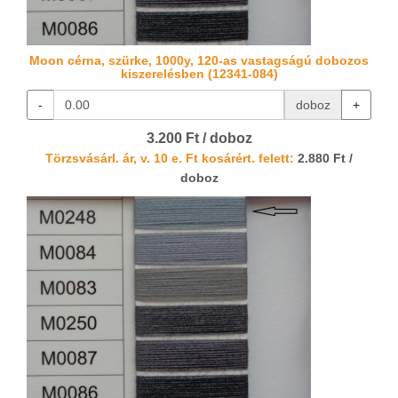
Moon cérna, szürke, 1000y, 120-as vastagságú dobozos
kiszerelésben (12341-084)
-
doboz
+
3.200 Ft / doboz
Törzsvásárl. ár, v. 10 e. Ft kosárért. felett:
2.880 Ft /
doboz