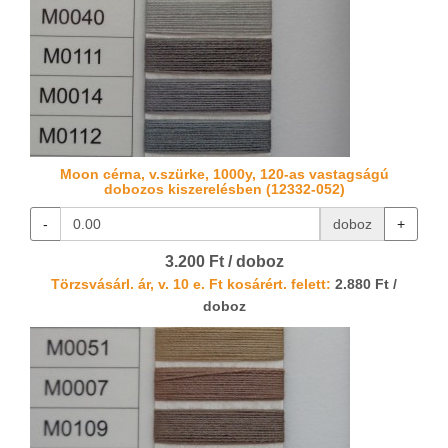
Moon cérna, v.szürke, 1000y, 120-as vastagságú
dobozos kiszerelésben (12332-052)
-
doboz
+
3.200 Ft / doboz
Törzsvásárl. ár, v. 10 e. Ft kosárért. felett:
2.880 Ft /
doboz