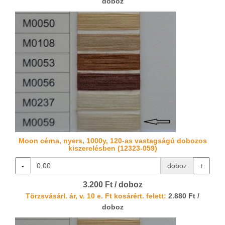
doboz
Moon cérna, nyers, 1000y, 120-as vastagságú dobozos
kiszerelésben (12323-059)
-
doboz
+
3.200 Ft / doboz
Törzsvásárl. ár, v. 10 e. Ft kosárért. felett:
2.880 Ft /
doboz