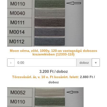
Moon cérna, zöld, 1000y, 120-as vastagságú dobozos
kiszerelésben (12333-110)
-
doboz
+
3.200 Ft / doboz
Törzsvásárl. ár, v. 10 e. Ft kosárért. felett:
2.880 Ft /
doboz