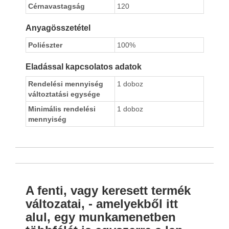
Cérnavastagság
120
Anyagösszetétel
Poliészter
100%
Eladással kapcsolatos adatok
Rendelési mennyiség
1 doboz
változtatási egysége
Minimális rendelési
1 doboz
mennyiség
A fenti, vagy keresett termék
változatai, - amelyekből itt
alul, egy munkamenetben