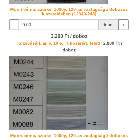
Moon cérna, szürke, 1000y, 120-as vastagságú dobozos
kiszerelésben (12340-248)
-
doboz
+
3.200 Ft / doboz
Törzsvásárl. ár, v. 10 e. Ft kosárért. felett:
2.880 Ft /
doboz
Moon cérna, szürke, 1000y, 120-as vastagságú dobozos