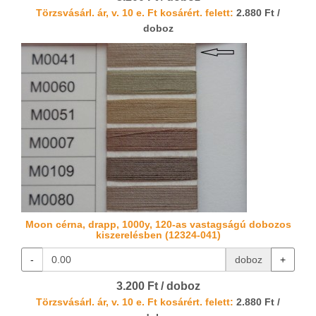
Törzsvásárl. ár, v. 10 e. Ft kosárért. felett:
2.880 Ft /
doboz
Moon cérna, drapp, 1000y, 120-as vastagságú dobozos
kiszerelésben (12324-041)
-
doboz
+
3.200 Ft / doboz
Törzsvásárl. ár, v. 10 e. Ft kosárért. felett:
2.880 Ft /