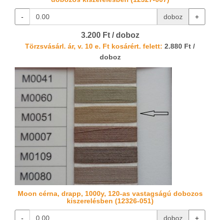
-
doboz
+
3.200 Ft / doboz
Törzsvásárl. ár, v. 10 e. Ft kosárért. felett:
2.880 Ft /
doboz
Moon cérna, drapp, 1000y, 120-as vastagságú dobozos
kiszerelésben (12326-051)
-
doboz
+