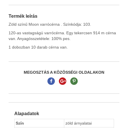
Termék leírás
Zöld színű Moon varrócérna . Színkódja: 103.
120-as vastagságú varrócérna. Egy tekercsen 914 m cérna
van. Anyagösszetétele: 100% pes.
1 dobozban 10 darab cérna van.
MEGOSZTÁS A KÖZÖSSÉGI OLDALAKON
Alapadatok
Szín
zöld árnyalatai