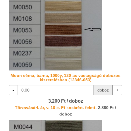
Moon cérna, barna, 1000y, 120-as vastagságú dobozos
kiszerelésben (12346-053)
-
doboz
+
3.200 Ft / doboz
Törzsvásárl. ár, v. 10 e. Ft kosárért. felett:
2.880 Ft /
doboz