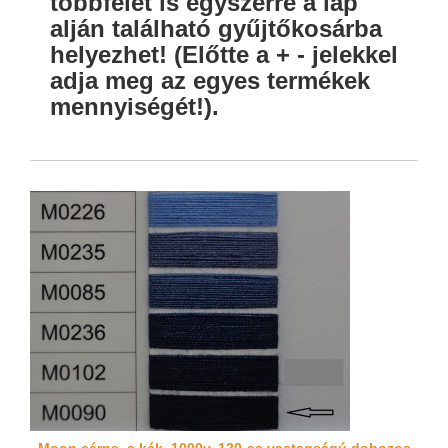
többfélét is egyszerre a lap
alján található gyűjtőkosárba
helyezhet! (Előtte a + - jelekkel
adja meg az egyes termékek
mennyiségét!).