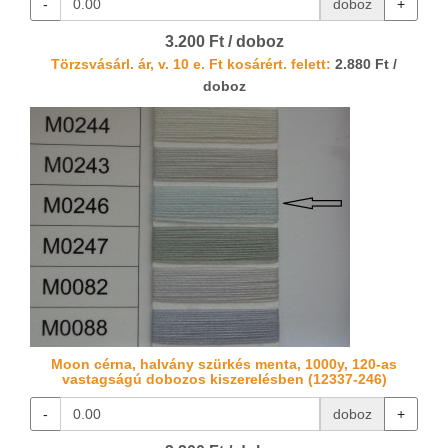
-
doboz
+
3.200 Ft / doboz
Törzsvásárl. ár, v. 10 e. Ft kosárért. felett:
2.880 Ft /
doboz
Moon cérna, halvány szürkés menta, 1000y, 120-as
vastagságú dobozos kiszerelésben (12337-246)
-
doboz
+