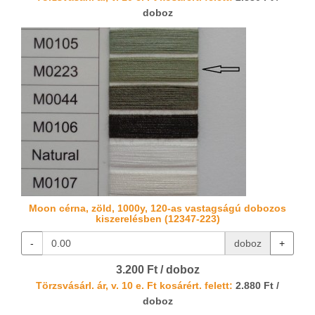
doboz
Moon cérna, zöld, 1000y, 120-as vastagságú dobozos
kiszerelésben (12347-223)
-
doboz
+
3.200 Ft / doboz
Törzsvásárl. ár, v. 10 e. Ft kosárért. felett:
2.880 Ft /
doboz