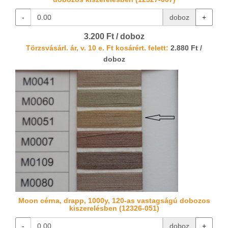
-
doboz
+
3.200 Ft / doboz
Törzsvásárl. ár, v. 10 e. Ft kosárért. felett:
2.880 Ft /
doboz
Moon cérna, drapp, 1000y, 120-as vastagságú dobozos
kiszerelésben (12326-051)
-
doboz
+