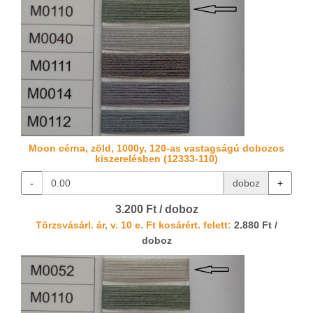
Moon cérna, zöld, 1000y, 120-as vastagságú dobozos
kiszerelésben (12333-110)
-
doboz
+
3.200 Ft / doboz
Törzsvásárl. ár, v. 10 e. Ft kosárért. felett:
2.880 Ft /
doboz