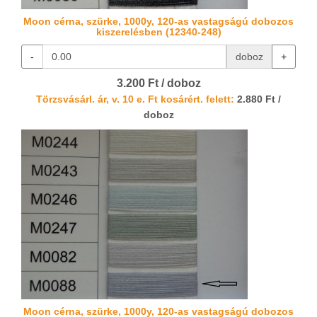
Moon cérna, szürke, 1000y, 120-as vastagságú dobozos
kiszerelésben (12340-248)
-
doboz
+
3.200 Ft / doboz
Törzsvásárl. ár, v. 10 e. Ft kosárért. felett:
2.880 Ft /
doboz
Moon cérna, szürke, 1000y, 120-as vastagságú dobozos