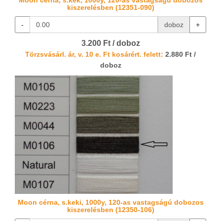
Moon cérna, s.kék, 1000y, 120-as vastagságú dobozos
kiszerelésben (12351-090)
-
doboz
+
3.200 Ft / doboz
Törzsvásárl. ár, v. 10 e. Ft kosárért. felett:
2.880 Ft /
doboz
Moon cérna, s.keki, 1000y, 120-as vastagságú dobozos
kiszerelésben (12350-106)