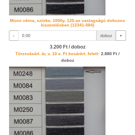
Moon cérna, szürke, 1000y, 120-as vastagságú dobozos
kiszerelésben (12341-084)
-
doboz
+
3.200 Ft / doboz
Törzsvásárl. ár, v. 10 e. Ft kosárért. felett:
2.880 Ft /
doboz