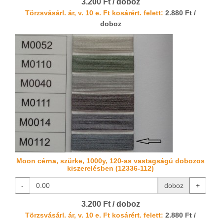
3.200 Ft / doboz
Törzsvásárl. ár, v. 10 e. Ft kosárért. felett:
2.880 Ft /
doboz
Moon cérna, szürke, 1000y, 120-as vastagságú dobozos
kiszerelésben (12336-112)
-
doboz
+
3.200 Ft / doboz
Törzsvásárl. ár, v. 10 e. Ft kosárért. felett:
2.880 Ft /