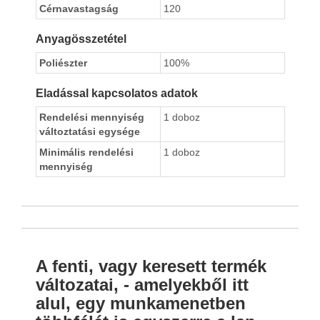
Cérnavastagság
120
Anyagösszetétel
Poliészter
100%
Eladással kapcsolatos adatok
Rendelési mennyiség
1 doboz
változtatási egysége
Minimális rendelési
1 doboz
mennyiség
A fenti, vagy keresett termék
változatai, - amelyekből itt
alul, egy munkamenetben