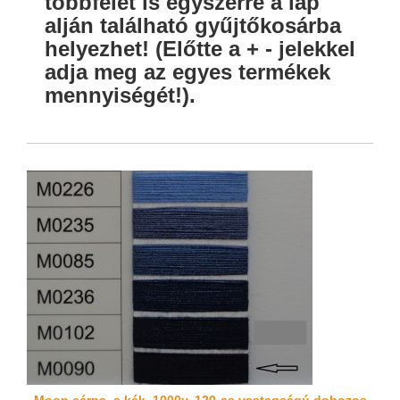
többfélét is egyszerre a lap
alján található gyűjtőkosárba
helyezhet! (Előtte a + - jelekkel
adja meg az egyes termékek
mennyiségét!).