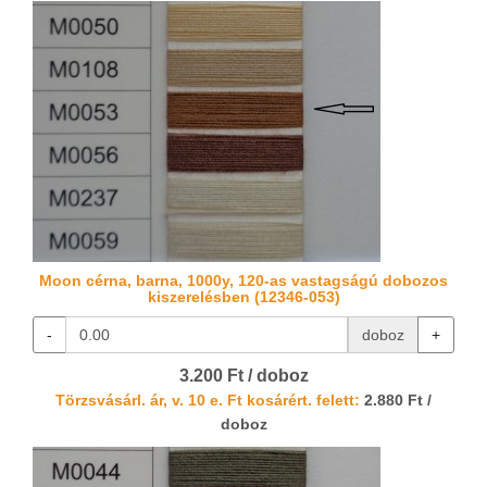
Moon cérna, barna, 1000y, 120-as vastagságú dobozos
kiszerelésben (12346-053)
-
doboz
+
3.200 Ft / doboz
Törzsvásárl. ár, v. 10 e. Ft kosárért. felett:
2.880 Ft /
doboz