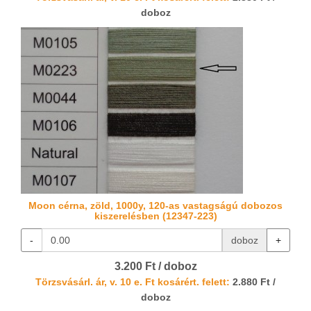
doboz
Moon cérna, zöld, 1000y, 120-as vastagságú dobozos
kiszerelésben (12347-223)
-
doboz
+
3.200 Ft / doboz
Törzsvásárl. ár, v. 10 e. Ft kosárért. felett:
2.880 Ft /
doboz