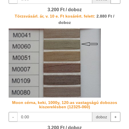
3.200 Ft / doboz
Törzsvásárl. ár, v. 10 e. Ft kosárért. felett:
2.880 Ft /
doboz
Moon cérna, keki, 1000y, 120-as vastagságú dobozos
kiszerelésben (12325-060)
-
doboz
+
3.200 Ft / doboz