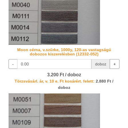
Moon cérna, v.szürke, 1000y, 120-as vastagságú
dobozos kiszerelésben (12332-052)
-
doboz
+
3.200 Ft / doboz
Törzsvásárl. ár, v. 10 e. Ft kosárért. felett:
2.880 Ft /
doboz