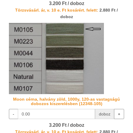
3.200 Ft / doboz
Törzsvásárl. ár, v. 10 e. Ft kosárért. felett:
2.880 Ft /
doboz
Moon cérna, halvány zöld, 1000y, 120-as vastagságú
dobozos kiszerelésben (12348-105)
-
doboz
+
3.200 Ft / doboz
Törzsvásárl. ár, v. 10 e. Ft kosárért. felett:
2.880 Ft /