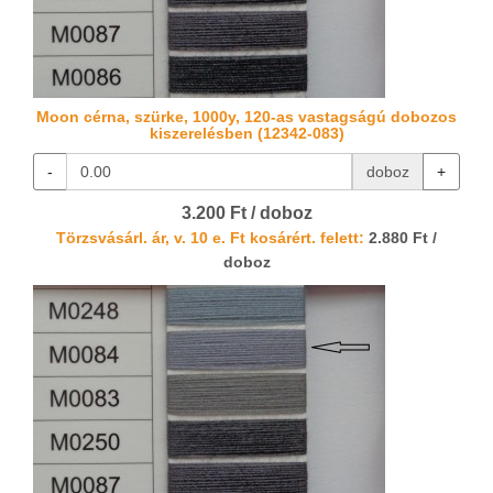
Moon cérna, szürke, 1000y, 120-as vastagságú dobozos
kiszerelésben (12342-083)
-
doboz
+
3.200 Ft / doboz
Törzsvásárl. ár, v. 10 e. Ft kosárért. felett:
2.880 Ft /
doboz