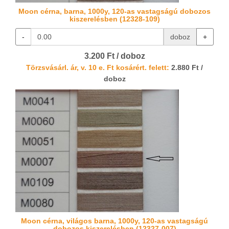
Moon cérna, barna, 1000y, 120-as vastagságú dobozos
kiszerelésben (12328-109)
-
doboz
+
3.200 Ft / doboz
Törzsvásárl. ár, v. 10 e. Ft kosárért. felett:
2.880 Ft /
doboz
Moon cérna, világos barna, 1000y, 120-as vastagságú
dobozos kiszerelésben (12327-007)