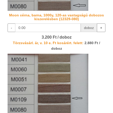
Moon cérna, barna, 1000y, 120-as vastagságú dobozos
kiszerelésben (12329-080)
-
doboz
+
3.200 Ft / doboz
Törzsvásárl. ár, v. 10 e. Ft kosárért. felett:
2.880 Ft /
doboz