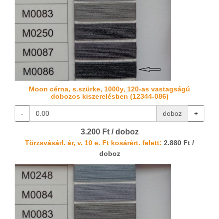
Moon cérna, s.szürke, 1000y, 120-as vastagságú
dobozos kiszerelésben (12344-086)
-
doboz
+
3.200 Ft / doboz
Törzsvásárl. ár, v. 10 e. Ft kosárért. felett:
2.880 Ft /
doboz