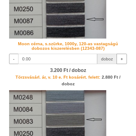
Moon cérna, s.szürke, 1000y, 120-as vastagságú
dobozos kiszerelésben (12343-087)
-
doboz
+
3.200 Ft / doboz
Törzsvásárl. ár, v. 10 e. Ft kosárért. felett:
2.880 Ft /
doboz