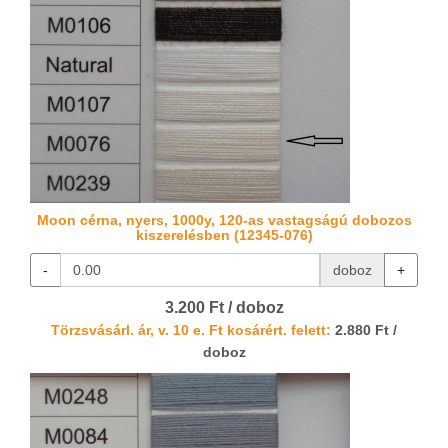
Moon cérna, nyers, 1000y, 120-as vastagságú dobozos
kiszerelésben (12345-076)
-
doboz
+
3.200 Ft / doboz
Törzsvásárl. ár, v. 10 e. Ft kosárért. felett:
2.880 Ft /
doboz