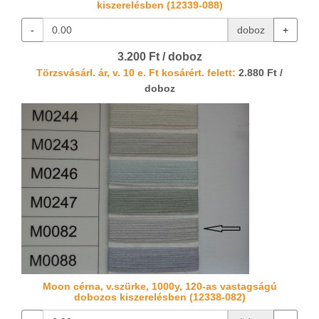
kiszerelésben (12339-088)
-
doboz
+
3.200 Ft / doboz
Törzsvásárl. ár, v. 10 e. Ft kosárért. felett:
2.880 Ft /
doboz
Moon cérna, v.szürke, 1000y, 120-as vastagságú
dobozos kiszerelésben (12338-082)