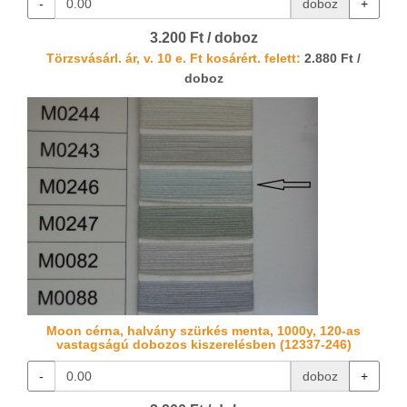
-
doboz
+
3.200 Ft / doboz
Törzsvásárl. ár, v. 10 e. Ft kosárért. felett:
2.880 Ft /
doboz
Moon cérna, halvány szürkés menta, 1000y, 120-as
vastagságú dobozos kiszerelésben (12337-246)
-
doboz
+