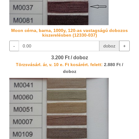
Moon cérna, barna, 1000y, 120-as vastagságú dobozos
kiszerelésben (12330-037)
-
doboz
+
3.200 Ft / doboz
Törzsvásárl. ár, v. 10 e. Ft kosárért. felett:
2.880 Ft /
doboz