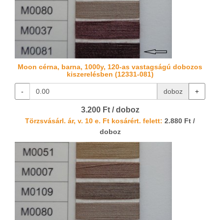
Moon cérna, barna, 1000y, 120-as vastagságú dobozos
kiszerelésben (12331-081)
-
doboz
+
3.200 Ft / doboz
Törzsvásárl. ár, v. 10 e. Ft kosárért. felett:
2.880 Ft /
doboz