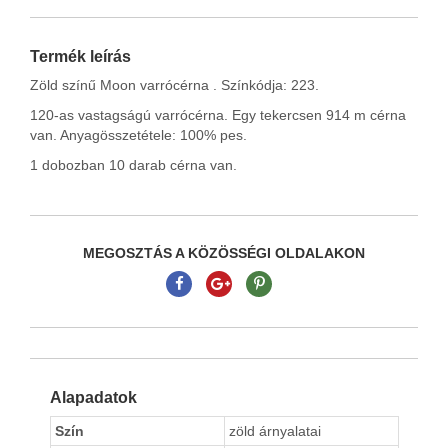
Termék leírás
Zöld színű Moon varrócérna . Színkódja: 223.
120-as vastagságú varrócérna. Egy tekercsen 914 m cérna
van. Anyagösszetétele: 100% pes.
1 dobozban 10 darab cérna van.
MEGOSZTÁS A KÖZÖSSÉGI OLDALAKON
Alapadatok
Szín
zöld árnyalatai