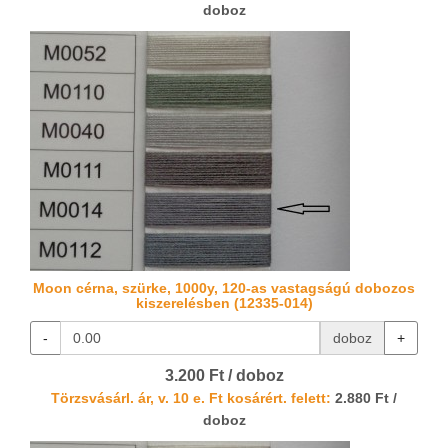
doboz
Moon cérna, szürke, 1000y, 120-as vastagságú dobozos
kiszerelésben (12335-014)
-
doboz
+
3.200 Ft / doboz
Törzsvásárl. ár, v. 10 e. Ft kosárért. felett:
2.880 Ft /
doboz