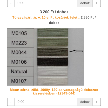
-
doboz
+
3.200 Ft / doboz
Törzsvásárl. ár, v. 10 e. Ft kosárért. felett:
2.880 Ft /
doboz
Moon cérna, zöld, 1000y, 120-as vastagságú dobozos
kiszerelésben (12349-044)
-
doboz
+