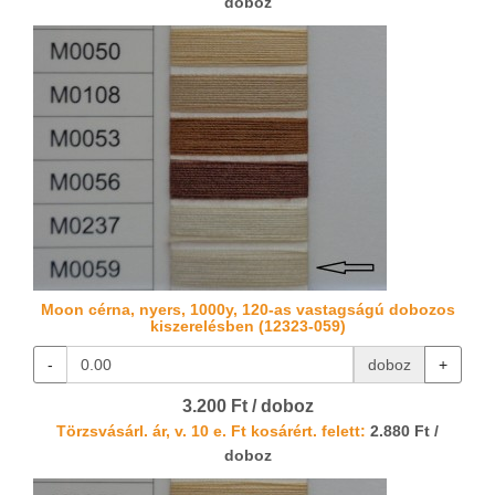
doboz
Moon cérna, nyers, 1000y, 120-as vastagságú dobozos
kiszerelésben (12323-059)
-
doboz
+
3.200 Ft / doboz
Törzsvásárl. ár, v. 10 e. Ft kosárért. felett:
2.880 Ft /
doboz