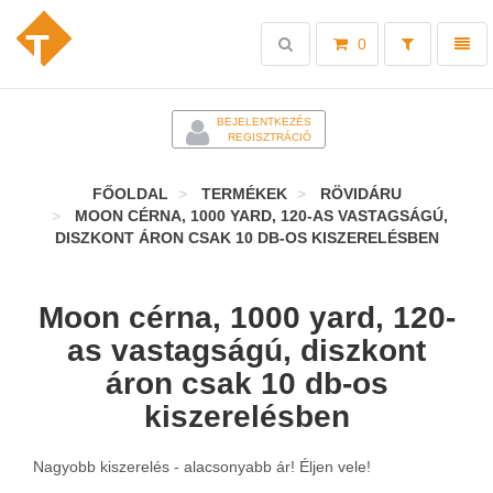
Toggle
Toggl
0
search
naviga
-
BEJELENTKEZÉS
REGISZTRÁCIÓ
FŐOLDAL
TERMÉKEK
RÖVIDÁRU
MOON CÉRNA, 1000 YARD, 120-AS VASTAGSÁGÚ,
DISZKONT ÁRON CSAK 10 DB-OS KISZERELÉSBEN
Moon cérna, 1000 yard, 120-
as vastagságú, diszkont
áron csak 10 db-os
kiszerelésben
Nagyobb kiszerelés - alacsonyabb ár! Éljen vele!