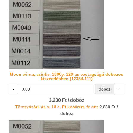
Moon cérna, szürke, 1000y, 120-as vastagságú dobozos
kiszerelésben (12334-111)
-
doboz
+
3.200 Ft / doboz
Törzsvásárl. ár, v. 10 e. Ft kosárért. felett:
2.880 Ft /
doboz