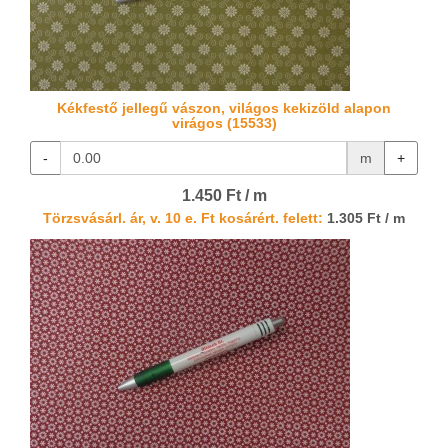
Kékfestő jellegű vászon, világos kekizöld alapon
virágos (15533)
-
m
+
1.450 Ft / m
Törzsvásárl. ár, v. 10 e. Ft kosárért. felett:
1.305 Ft / m