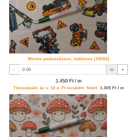
Mintás pamutvászon, traktoros (15052)
-
m
+
1.450 Ft / m
Törzsvásárl. ár, v. 10 e. Ft kosárért. felett:
1.305 Ft / m