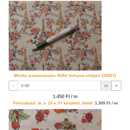
Mintás pamutvászon, Eiffel tornyos-virágos (15557)
-
m
+
1.450 Ft / m
Törzsvásárl. ár, v. 10 e. Ft kosárért. felett:
1.305 Ft / m