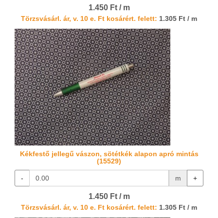
1.450 Ft / m
Törzsvásárl. ár, v. 10 e. Ft kosárért. felett:
1.305 Ft / m
Kékfestő jellegű vászon, sötétkék alapon apró mintás
(15529)
-
m
+
1.450 Ft / m
Törzsvásárl. ár, v. 10 e. Ft kosárért. felett:
1.305 Ft / m