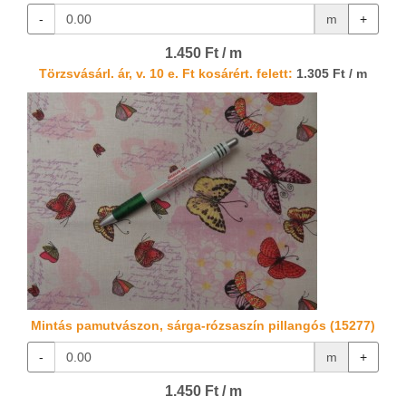
-
m
+
1.450 Ft / m
Törzsvásárl. ár, v. 10 e. Ft kosárért. felett:
1.305 Ft / m
Mintás pamutvászon, sárga-rózsaszín pillangós (15277)
-
m
+
1.450 Ft / m