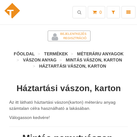
Toggle
Toggl
0
search
naviga
-
BEJELENTKEZÉS
REGISZTRÁCIÓ
FŐOLDAL
TERMÉKEK
MÉTERÁRU ANYAGOK
VÁSZON ANYAG
MINTÁS VÁSZON, KARTON
HÁZTARTÁSI VÁSZON, KARTON
Háztartási vászon, karton
Az itt látható háztartási vászon(karton) méteráru anyag
számtalan célra használható a lakásában.
Válogasson kedvére!