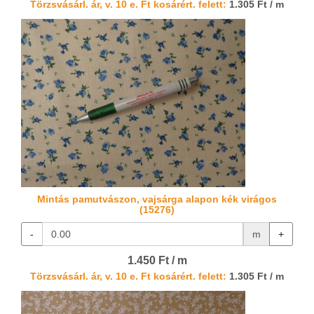
Törzsvásárl. ár, v. 10 e. Ft kosárért. felett:
1.305 Ft / m
Mintás pamutvászon, vajsárga alapon kék virágos
(15276)
-
m
+
1.450 Ft / m
Törzsvásárl. ár, v. 10 e. Ft kosárért. felett:
1.305 Ft / m