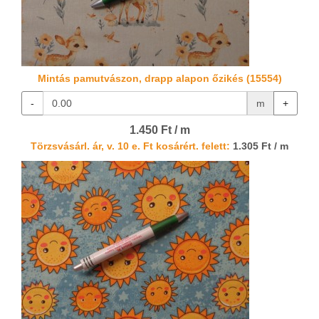
Mintás pamutvászon, drapp alapon őzikés (15554)
-
m
+
1.450 Ft / m
Törzsvásárl. ár, v. 10 e. Ft kosárért. felett:
1.305 Ft / m