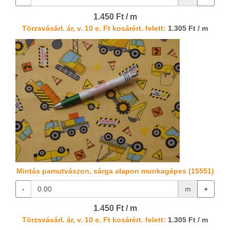
1.450 Ft / m
Törzsvásárl. ár, v. 10 e. Ft kosárért. felett:
1.305 Ft / m
Mintás pamutvászon, sárga alapon munkagépes (15551)
-
m
+
1.450 Ft / m
Törzsvásárl. ár, v. 10 e. Ft kosárért. felett:
1.305 Ft / m