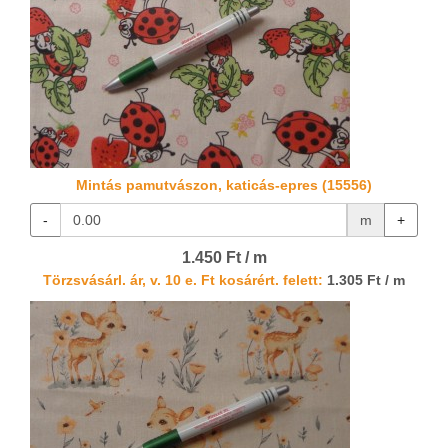
Mintás pamutvászon, katicás-epres (15556)
-
m
+
1.450 Ft / m
Törzsvásárl. ár, v. 10 e. Ft kosárért. felett:
1.305 Ft / m