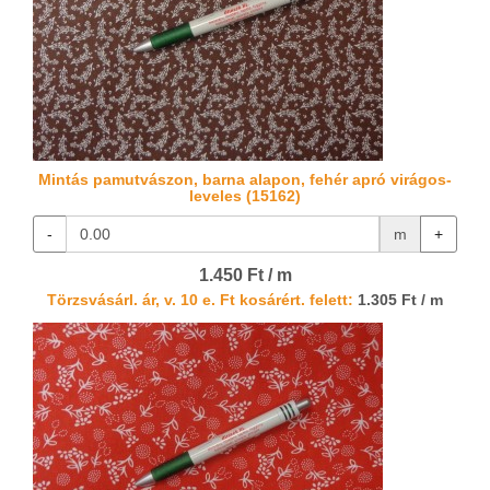
Mintás pamutvászon, barna alapon, fehér apró virágos-
leveles (15162)
-
m
+
1.450 Ft / m
Törzsvásárl. ár, v. 10 e. Ft kosárért. felett:
1.305 Ft / m