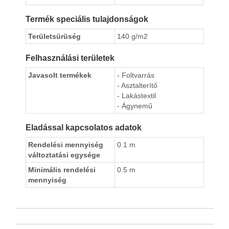
Termék speciális tulajdonságok
Területsürüség
140 g/m2
Felhasználási területek
Javasolt termékek
- Foltvarrás
- Asztalterítő
- Lakástextil
- Ágynemű
Eladással kapcsolatos adatok
Rendelési mennyiség
0.1 m
változtatási egysége
Minimális rendelési
0.5 m
mennyiség