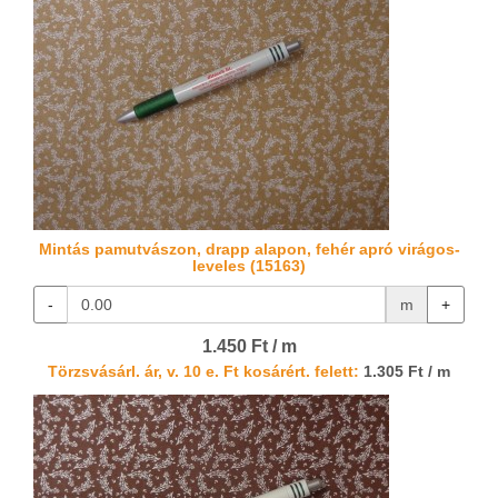
Mintás pamutvászon, drapp alapon, fehér apró virágos-
leveles (15163)
-
m
+
1.450 Ft / m
Törzsvásárl. ár, v. 10 e. Ft kosárért. felett:
1.305 Ft / m