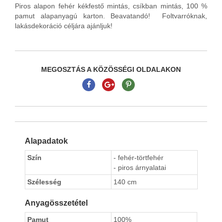
Piros alapon fehér kékfestő mintás, csíkban mintás, 100 %
pamut alapanyagú karton. Beavatandó! Foltvarróknak,
lakásdekoráció céljára ajánljuk!
MEGOSZTÁS A KÖZÖSSÉGI OLDALAKON
Alapadatok
Szín
- fehér-törtfehér
- piros árnyalatai
Szélesség
140 cm
Anyagösszetétel
Pamut
100%