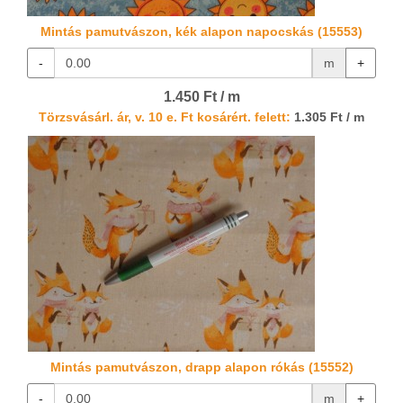
Mintás pamutvászon, kék alapon napocskás (15553)
-
m
+
1.450 Ft / m
Törzsvásárl. ár, v. 10 e. Ft kosárért. felett:
1.305 Ft / m
Mintás pamutvászon, drapp alapon rókás (15552)
-
m
+