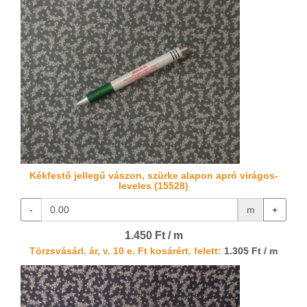
Kékfestő jellegű vászon, szürke alapon apró virágos-
leveles (15528)
-
m
+
1.450 Ft / m
Törzsvásárl. ár, v. 10 e. Ft kosárért. felett:
1.305 Ft / m