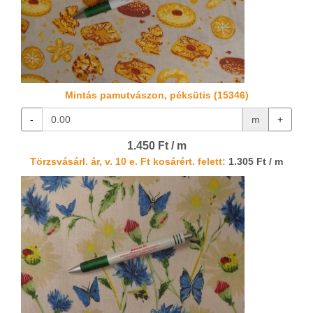
Mintás pamutvászon, péksütis (15346)
-
m
+
1.450 Ft / m
Törzsvásárl. ár, v. 10 e. Ft kosárért. felett:
1.305 Ft / m