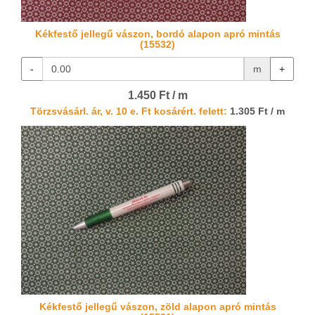
Kékfestő jellegű vászon, bordó alapon apró mintás
(15532)
-
m
+
1.450 Ft / m
Törzsvásárl. ár, v. 10 e. Ft kosárért. felett:
1.305 Ft / m
Kékfestő jellegű vászon, zöld alapon apró mintás