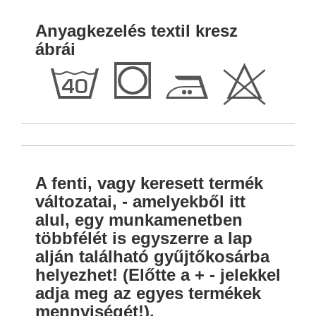
Anyagkezelés textil kresz
ábrái
h
Q
E
H
A fenti, vagy keresett termék
változatai, - amelyekből itt
alul, egy munkamenetben
többfélét is egyszerre a lap
alján található gyűjtőkosárba
helyezhet! (Előtte a + - jelekkel
adja meg az egyes termékek
mennyiségét!).