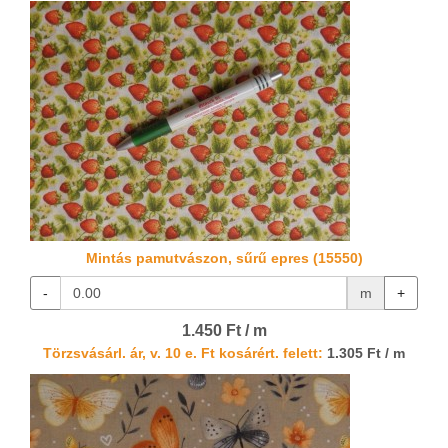
Mintás pamutvászon, sűrű epres (15550)
-
m
+
1.450 Ft / m
Törzsvásárl. ár, v. 10 e. Ft kosárért. felett:
1.305 Ft / m