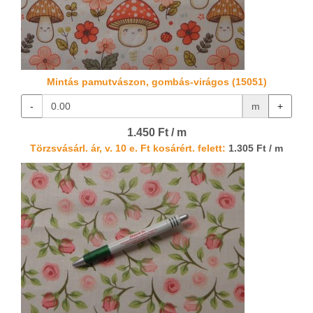
Mintás pamutvászon, gombás-virágos (15051)
-
m
+
1.450 Ft / m
Törzsvásárl. ár, v. 10 e. Ft kosárért. felett:
1.305 Ft / m