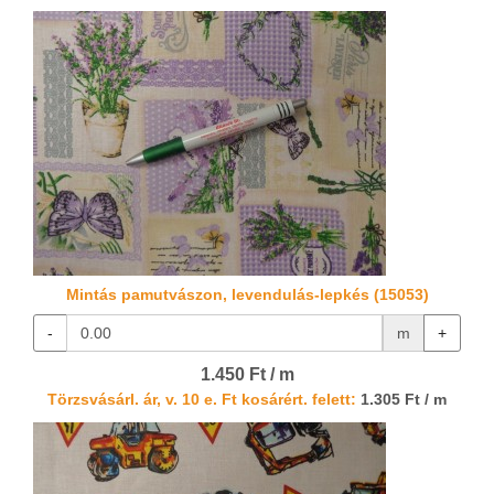
Mintás pamutvászon, levendulás-lepkés (15053)
-
m
+
1.450 Ft / m
Törzsvásárl. ár, v. 10 e. Ft kosárért. felett:
1.305 Ft / m