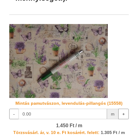
Mintás pamutvászon, levendulás-pillangós (15558)
-
m
+
1.450 Ft / m
Törzsvásárl. ár, v. 10 e. Ft kosárért. felett:
1.305 Ft / m