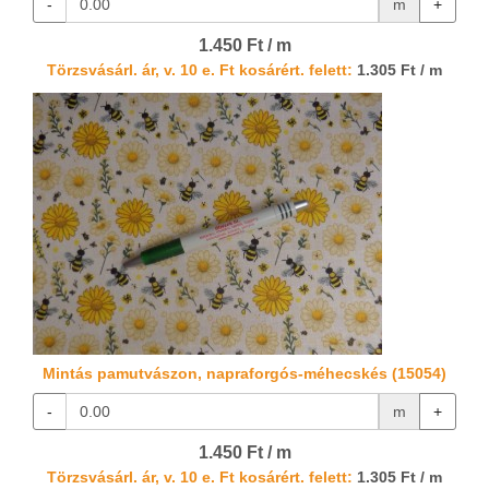
-
m
+
1.450 Ft / m
Törzsvásárl. ár, v. 10 e. Ft kosárért. felett:
1.305 Ft / m
Mintás pamutvászon, napraforgós-méhecskés (15054)
-
m
+
1.450 Ft / m
Törzsvásárl. ár, v. 10 e. Ft kosárért. felett:
1.305 Ft / m