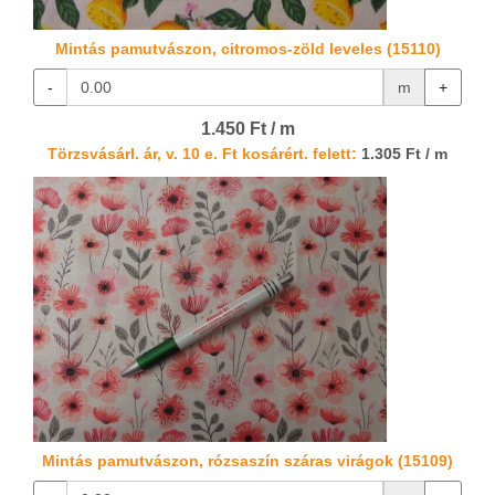
Mintás pamutvászon, citromos-zöld leveles (15110)
-
m
+
1.450 Ft / m
Törzsvásárl. ár, v. 10 e. Ft kosárért. felett:
1.305 Ft / m
Mintás pamutvászon, rózsaszín száras virágok (15109)