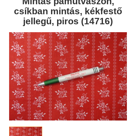
Mintás pamutvászon,
csíkban mintás, kékfestő
jellegű, piros (14716)