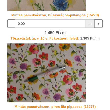
Mintás pamutvászon, búzavirágos-pillangós (15279)
-
m
+
1.450 Ft / m
Törzsvásárl. ár, v. 10 e. Ft kosárért. felett:
1.305 Ft / m
Mintás pamutvászon, piros-lila pipacsos (15278)