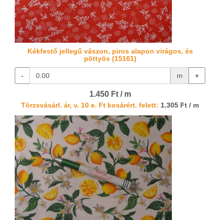
Kékfestő jellegű vászon, piros alapon virágos, és
pöttyös (15161)
-
m
+
1.450 Ft / m
Törzsvásárl. ár, v. 10 e. Ft kosárért. felett:
1.305 Ft / m