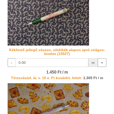
Kékfestő jellegű vászon, sötétkék alapon apró virágos-
leveles (15527)
-
m
+
1.450 Ft / m
Törzsvásárl. ár, v. 10 e. Ft kosárért. felett:
1.305 Ft / m