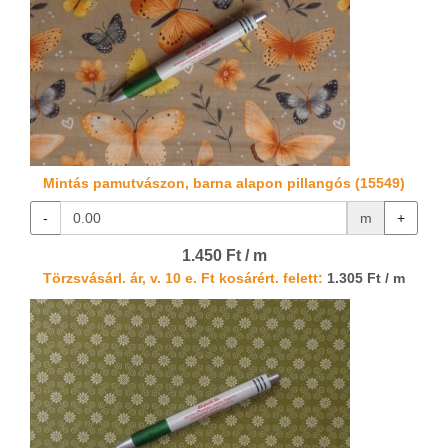
Mintás pamutvászon, barna alapon pillangós (15549)
-
m
+
1.450 Ft / m
Törzsvásárl. ár, v. 10 e. Ft kosárért. felett:
1.305 Ft / m