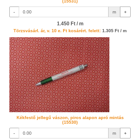
(15531)
-
m
+
1.450 Ft / m
Törzsvásárl. ár, v. 10 e. Ft kosárért. felett:
1.305 Ft / m
Kékfestő jellegű vászon, piros alapon apró mintás
(15530)
-
m
+