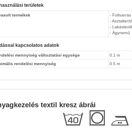
használási területek
vasolt termékek
- Foltvarrás
- Asztalterít
- Lakástextil
- Ágynemű
dással kapcsolatos adatok
ndelési mennyiség változtatási egysége
0.1 m
nimális rendelési mennyiség
0.5 m
yagkezelés textil kresz ábrái
h
Q
E