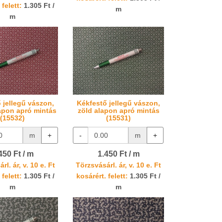
 felett:
1.305 Ft /
m
m
 jellegű vászon,
Kékfestő jellegű vászon,
apon apró mintás
zöld alapon apró mintás
(15532)
(15531)
m
+
-
m
+
450 Ft / m
1.450 Ft / m
rl. ár, v. 10 e. Ft
Törzsvásárl. ár, v. 10 e. Ft
 felett:
1.305 Ft /
kosárért. felett:
1.305 Ft /
m
m