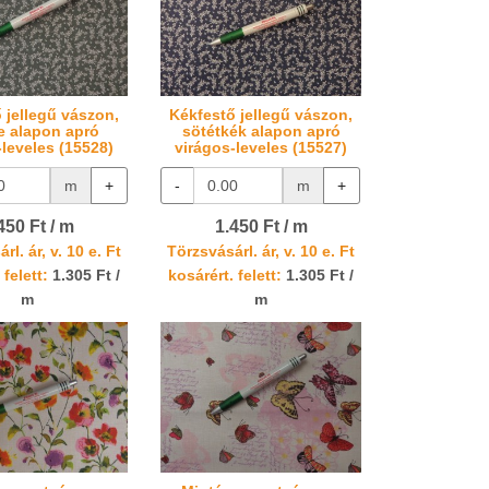
 jellegű vászon,
Kékfestő jellegű vászon,
e alapon apró
sötétkék alapon apró
-leveles (15528)
virágos-leveles (15527)
m
+
-
m
+
450 Ft / m
1.450 Ft / m
rl. ár, v. 10 e. Ft
Törzsvásárl. ár, v. 10 e. Ft
 felett:
1.305 Ft /
kosárért. felett:
1.305 Ft /
m
m