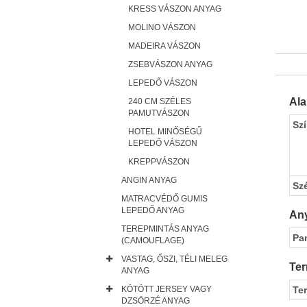
KRESS VÁSZON ANYAG
MOLINO VÁSZON
MADEIRA VÁSZON
ZSEBVÁSZON ANYAG
LEPEDŐ VÁSZON
Al
240 CM SZÉLES
PAMUTVÁSZON
Sz
HOTEL MINŐSÉGŰ
LEPEDŐ VÁSZON
KREPPVÁSZON
ANGIN ANYAG
Sz
MATRACVÉDŐ GUMIS
LEPEDŐ ANYAG
Any
TEREPMINTÁS ANYAG
Pa
(CAMOUFLAGE)
VASTAG, ŐSZI, TÉLI MELEG
Ter
ANYAG
KÖTÖTT JERSEY VAGY
Te
DZSÖRZÉ ANYAG