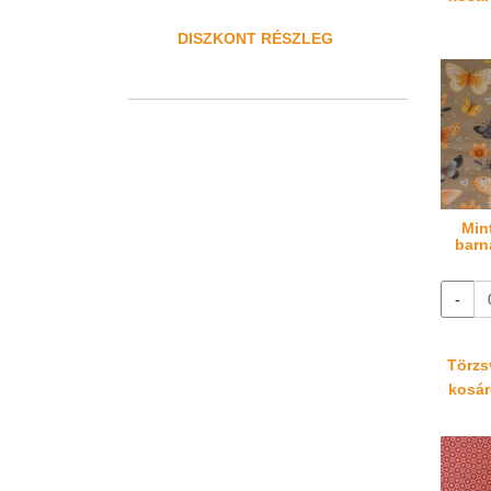
DISZKONT RÉSZLEG
Min
barn
-
Törzsv
kosáré