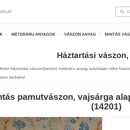
TOGG
SOLAT
K
K
MÉTERÁRU ANYAGOK
VÁSZON ANYAG
MINTÁS VÁ
Háztartási vászon,
látható háztartási vászon(karton) méteráru anyag számtalan célra hasz
sson kedvére!
ntás pamutvászon, vajsárga ala
(14201)