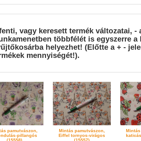
fenti, vagy keresett termék változatai, - 
nkamenetben többfélét is egyszerre a l
űjtőkosárba helyezhet! (Előtte a + - je
rmékek mennyiségét!).
tás pamutvászon,
Mintás pamutvászon,
Mintás
endulás-pillangós
Eiffel tornyos-virágos
katicá
(15558)
(15557)