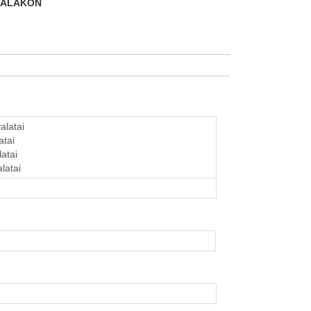
DALAKON
alatai
atai
latai
alatai