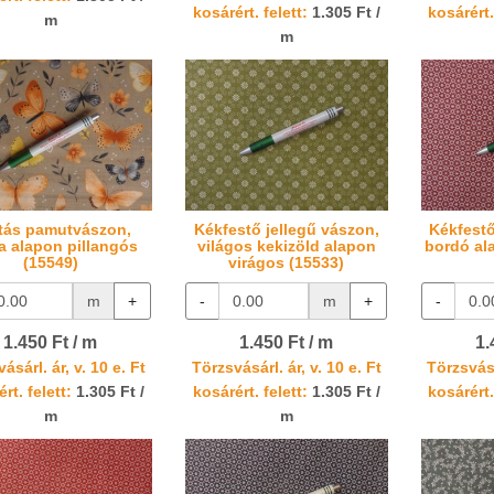
kosárért. felett:
1.305 Ft /
kosárért.
m
m
tás pamutvászon,
Kékfestő jellegű vászon,
Kékfestő
a alapon pillangós
világos kekizöld alapon
bordó al
(15549)
virágos (15533)
m
+
-
m
+
-
1.450 Ft / m
1.450 Ft / m
1.
ásárl. ár, v. 10 e. Ft
Törzsvásárl. ár, v. 10 e. Ft
Törzsvásá
rt. felett:
1.305 Ft /
kosárért. felett:
1.305 Ft /
kosárért.
m
m