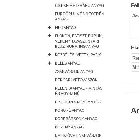
Fel
CSIPKE MÉTERÁRU ANYAG
FÜRDŐRUHA ÉS NEOPRÉN
Ja
ANYAG
FILC ANYAG
FLOKON, BATISZT, PUPLIN,
VÉKONY TAVASZI, NYÁRI
BLÚZ, RUHA, ING ANYAG
Ela
KÖZBÉLÉS -VETEX, PAFIX
Re
BÉLÉS ANYAG
Mi
ZSÁKVÁSZON ANYAG
PÉKIPARI VETŐVÁSZON
PELENKA ANYAG - MINTÁS
ÉS EGYSZÍNŰ
PIKÉ TÖRÖLKÖZŐ ANYAG
An
KONGRÉ ANYAG
KORDBÁRSONY ANYAG
KÖPENY ANYAG
NAPSZÖVET, NAPVÁSZON