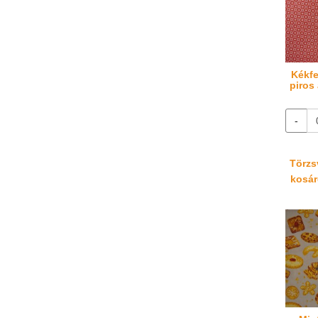
Kékfe
piros
-
Törzsv
kosáré