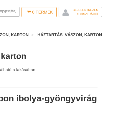
BEJELENTKEZÉS
LE SEARCH
ERESÉS
0
TERMÉK
REGISZTRÁCIÓ
SZON, KARTON
HÁZTARTÁSI VÁSZON, KARTON
 karton
nálható a lakásában.
pon ibolya-gyöngyvirág