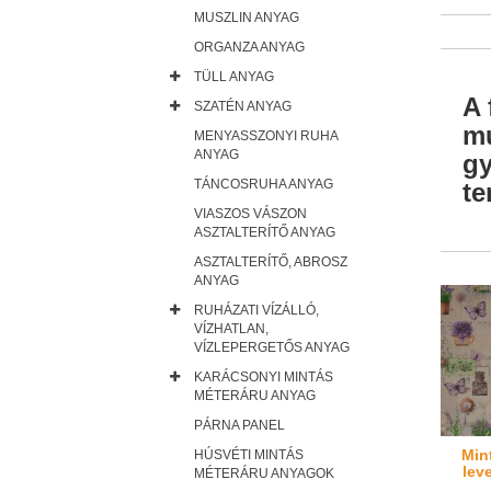
MUSZLIN ANYAG
ORGANZA ANYAG
TÜLL ANYAG
A 
SZATÉN ANYAG
mu
MENYASSZONYI RUHA
ANYAG
gy
TÁNCOSRUHA ANYAG
te
VIASZOS VÁSZON
ASZTALTERÍTŐ ANYAG
ASZTALTERÍTŐ, ABROSZ
ANYAG
RUHÁZATI VÍZÁLLÓ,
VÍZHATLAN,
VÍZLEPERGETŐS ANYAG
KARÁCSONYI MINTÁS
MÉTERÁRU ANYAG
PÁRNA PANEL
Min
HÚSVÉTI MINTÁS
lev
MÉTERÁRU ANYAGOK