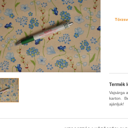
Törzsvá
Termék l
Vajsárga 
karton. B
ajánljuk!