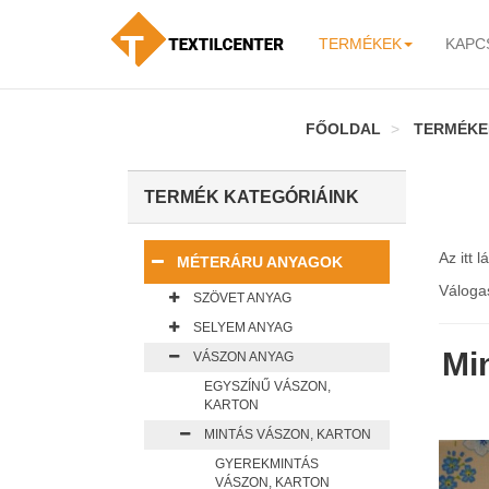
TERMÉKEK
KAPC
-
FŐOLDAL
TERMÉKE
TERMÉK KATEGÓRIÁINK
Az itt 
MÉTERÁRU ANYAGOK
Váloga
SZÖVET ANYAG
SELYEM ANYAG
Mi
VÁSZON ANYAG
EGYSZÍNŰ VÁSZON,
KARTON
MINTÁS VÁSZON, KARTON
GYEREKMINTÁS
VÁSZON, KARTON