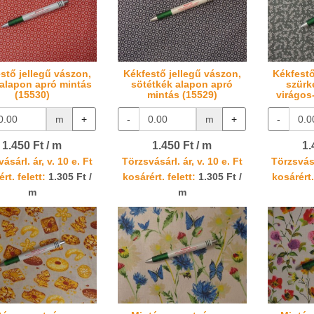
stő jellegű vászon,
Kékfestő jellegű vászon,
Kékfestő
 alapon apró mintás
sötétkék alapon apró
szürk
(15530)
mintás (15529)
virágos
m
+
-
m
+
-
1.450 Ft / m
1.450 Ft / m
1.
ásárl. ár, v. 10 e. Ft
Törzsvásárl. ár, v. 10 e. Ft
Törzsvásá
rt. felett:
1.305 Ft /
kosárért. felett:
1.305 Ft /
kosárért.
m
m