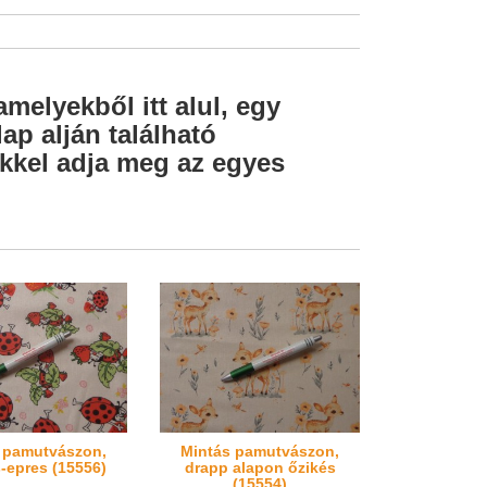
amelyekből itt alul, egy
ap alján található
lekkel adja meg az egyes
 pamutvászon,
Mintás pamutvászon,
s-epres (15556)
drapp alapon őzikés
(15554)