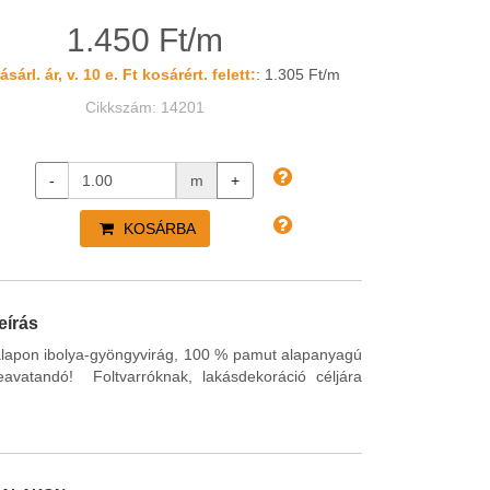
1.450 Ft/m
sárl. ár, v. 10 e. Ft kosárért. felett:
: 1.305 Ft/m
Cikkszám: 14201
-
m
+
KOSÁRBA
eírás
alapon ibolya-gyöngyvirág, 100 % pamut alapanyagú
eavatandó! Foltvarróknak, lakásdekoráció céljára