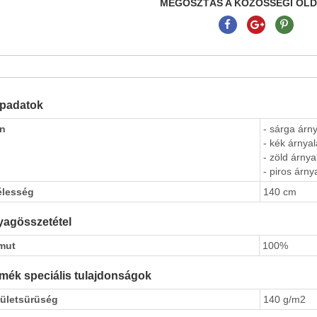
MEGOSZTÁS A KÖZÖSSÉGI OL
apadatok
ín
- sárga árny
- kék árnyal
- zöld árnya
- piros árny
élesség
140 cm
agösszetétel
mut
100%
mék speciális tulajdonságok
rületsürüség
140 g/m2