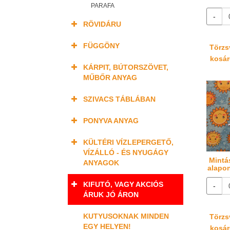
PARAFA
-
RÖVIDÁRU
FÜGGÖNY
Törzsv
kosáré
KÁRPIT, BÚTORSZÖVET,
MŰBŐR ANYAG
SZIVACS TÁBLÁBAN
PONYVA ANYAG
KÜLTÉRI VÍZLEPERGETŐ,
VÍZÁLLÓ - ÉS NYUGÁGY
Mintá
ANYAGOK
alapo
KIFUTÓ, VAGY AKCIÓS
-
ÁRUK JÓ ÁRON
KUTYUSOKNAK MINDEN
Törzsv
EGY HELYEN!
kosáré