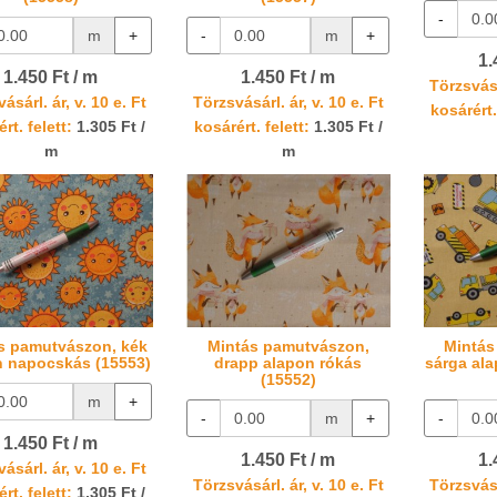
-
m
+
-
m
+
1.
1.450 Ft / m
1.450 Ft / m
Törzsvásá
ásárl. ár, v. 10 e. Ft
Törzsvásárl. ár, v. 10 e. Ft
kosárért.
rt. felett:
1.305 Ft /
kosárért. felett:
1.305 Ft /
m
m
s pamutvászon, kék
Mintás pamutvászon,
Mintás
n napocskás (15553)
drapp alapon rókás
sárga al
(15552)
m
+
-
m
+
-
1.450 Ft / m
1.450 Ft / m
1.
ásárl. ár, v. 10 e. Ft
Törzsvásárl. ár, v. 10 e. Ft
Törzsvásá
rt. felett:
1.305 Ft /