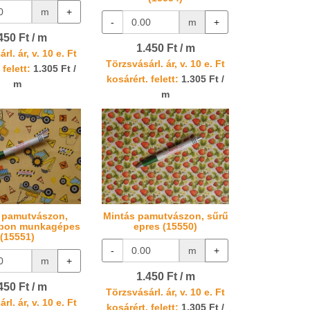
m
+
-
m
+
450 Ft / m
1.450 Ft / m
rl. ár, v. 10 e. Ft
Törzsvásárl. ár, v. 10 e. Ft
 felett:
1.305 Ft /
kosárért. felett:
1.305 Ft /
m
m
 pamutvászon,
Mintás pamutvászon, sűrű
apon munkagépes
epres (15550)
(15551)
-
m
+
m
+
1.450 Ft / m
450 Ft / m
Törzsvásárl. ár, v. 10 e. Ft
rl. ár, v. 10 e. Ft
kosárért. felett:
1.305 Ft /