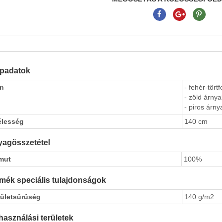
apadatok
ín
- fehér-tört
- zöld árnya
- piros árny
élesség
140 cm
agösszetétel
mut
100%
mék speciális tulajdonságok
rületsürüség
140 g/m2
használási területek