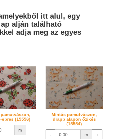
amelyekből itt alul, egy
ap alján található
lekkel adja meg az egyes
 pamutvászon,
Mintás pamutvászon,
s-epres (15556)
drapp alapon őzikés
(15554)
m
+
-
m
+