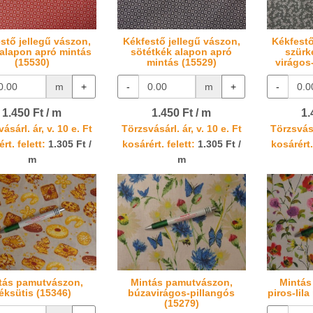
stő jellegű vászon,
Kékfestő jellegű vászon,
Kékfestő
 alapon apró mintás
sötétkék alapon apró
szürk
(15530)
mintás (15529)
virágos
m
+
-
m
+
-
1.450 Ft / m
1.450 Ft / m
1.
ásárl. ár, v. 10 e. Ft
Törzsvásárl. ár, v. 10 e. Ft
Törzsvásá
rt. felett:
1.305 Ft /
kosárért. felett:
1.305 Ft /
kosárért.
m
m
tás pamutvászon,
Mintás pamutvászon,
Mintás
éksütis (15346)
búzavirágos-pillangós
piros-lil
(15279)