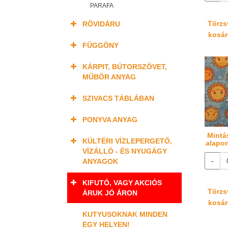
PARAFA
Törzsv
RÖVIDÁRU
kosáré
FÜGGÖNY
KÁRPIT, BÚTORSZÖVET,
MŰBŐR ANYAG
SZIVACS TÁBLÁBAN
PONYVA ANYAG
Mintá
KÜLTÉRI VÍZLEPERGETŐ,
alapo
VÍZÁLLÓ - ÉS NYUGÁGY
-
ANYAGOK
KIFUTÓ, VAGY AKCIÓS
Törzsv
ÁRUK JÓ ÁRON
kosáré
KUTYUSOKNAK MINDEN
EGY HELYEN!