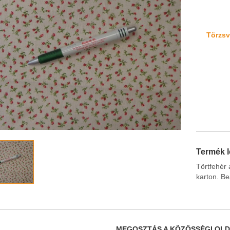
Törzsvá
Termék l
Törtfehér
karton. B
MEGOSZTÁS A KÖZÖSSÉGI OL