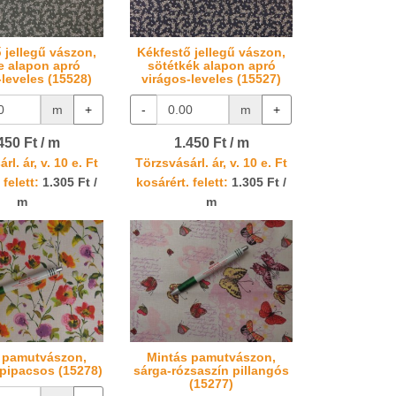
 jellegű vászon,
Kékfestő jellegű vászon,
e alapon apró
sötétkék alapon apró
-leveles (15528)
virágos-leveles (15527)
m
+
-
m
+
450 Ft / m
1.450 Ft / m
rl. ár, v. 10 e. Ft
Törzsvásárl. ár, v. 10 e. Ft
 felett:
1.305 Ft /
kosárért. felett:
1.305 Ft /
m
m
 pamutvászon,
Mintás pamutvászon,
a pipacsos (15278)
sárga-rózsaszín pillangós
(15277)