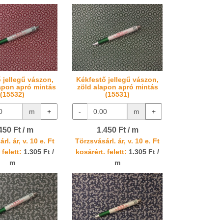
 jellegű vászon,
Kékfestő jellegű vászon,
apon apró mintás
zöld alapon apró mintás
(15532)
(15531)
m
+
-
m
+
450 Ft / m
1.450 Ft / m
rl. ár, v. 10 e. Ft
Törzsvásárl. ár, v. 10 e. Ft
 felett:
1.305 Ft /
kosárért. felett:
1.305 Ft /
m
m