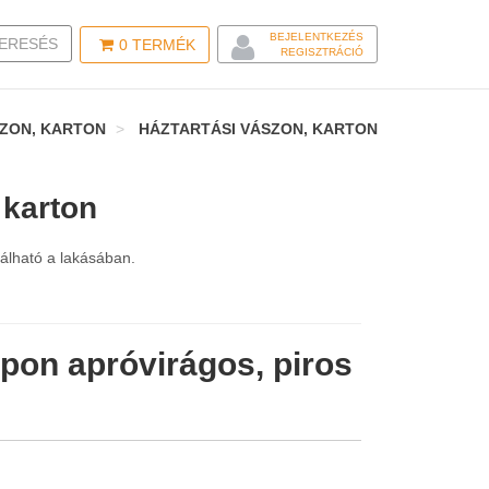
BEJELENTKEZÉS
LE SEARCH
ERESÉS
0
TERMÉK
REGISZTRÁCIÓ
SZON, KARTON
HÁZTARTÁSI VÁSZON, KARTON
 karton
nálható a lakásában.
pon apróvirágos, piros