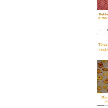
Kékfe
piros
-
Törzsv
kosáré
Min
p