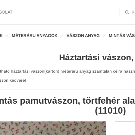
TOGG
SOLAT
K
K
MÉTERÁRU ANYAGOK
VÁSZON ANYAG
MINTÁS VÁ
Háztartási vászon,
látható háztartási vászon(karton) méteráru anyag számtalan célra hasz
sson kedvére!
ntás pamutvászon, törtfehér ala
(11010)