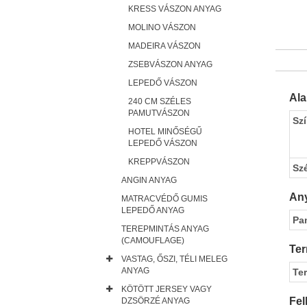
KRESS VÁSZON ANYAG
MOLINO VÁSZON
MADEIRA VÁSZON
ZSEBVÁSZON ANYAG
LEPEDŐ VÁSZON
Al
240 CM SZÉLES
PAMUTVÁSZON
Sz
HOTEL MINŐSÉGŰ
LEPEDŐ VÁSZON
KREPPVÁSZON
Sz
ANGIN ANYAG
Any
MATRACVÉDŐ GUMIS
LEPEDŐ ANYAG
Pa
TEREPMINTÁS ANYAG
(CAMOUFLAGE)
Ter
VASTAG, ŐSZI, TÉLI MELEG
ANYAG
Te
KÖTÖTT JERSEY VAGY
Fel
DZSÖRZÉ ANYAG