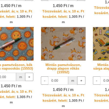
1.
1.450 Ft / m
1.450 Ft / m
Törzsvásá
ásárl. ár, v. 10 e. Ft
Törzsvásárl. ár, v. 10 e. Ft
kosárért.
rt. felett:
1.305 Ft /
kosárért. felett:
1.305 Ft /
m
m
s pamutvászon, kék
Mintás pamutvászon,
Mintás
n napocskás (15553)
drapp alapon rókás
sárga al
(15552)
m
+
-
m
+
-
1.450 Ft / m
1.450 Ft / m
1.
ásárl. ár, v. 10 e. Ft
Törzsvásárl. ár, v. 10 e. Ft
Törzsvásá
rt. felett:
1.305 Ft /
kosárért. felett:
1.305 Ft /
kosárért.
m
m