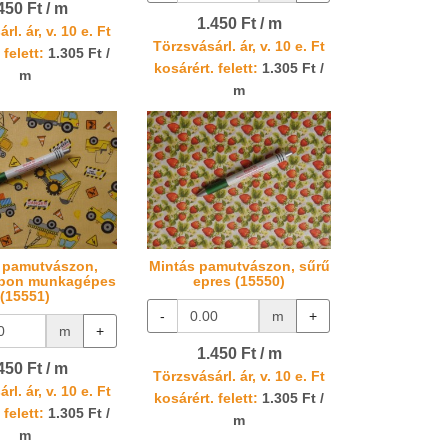
450 Ft / m
1.450 Ft / m
rl. ár, v. 10 e. Ft
Törzsvásárl. ár, v. 10 e. Ft
 felett:
1.305 Ft /
kosárért. felett:
1.305 Ft /
m
m
 pamutvászon,
Mintás pamutvászon, sűrű
apon munkagépes
epres (15550)
(15551)
-
m
+
m
+
1.450 Ft / m
450 Ft / m
Törzsvásárl. ár, v. 10 e. Ft
rl. ár, v. 10 e. Ft
kosárért. felett:
1.305 Ft /
 felett:
1.305 Ft /
m
m