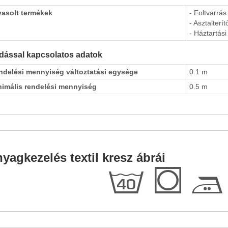
vasolt termékek
- Foltvarrás
- Asztalterít
- Háztartási 
dással kapcsolatos adatok
ndelési mennyiség változtatási egysége
0.1 m
nimális rendelési mennyiség
0.5 m
yagkezelés textil kresz ábrái
h
Q
E