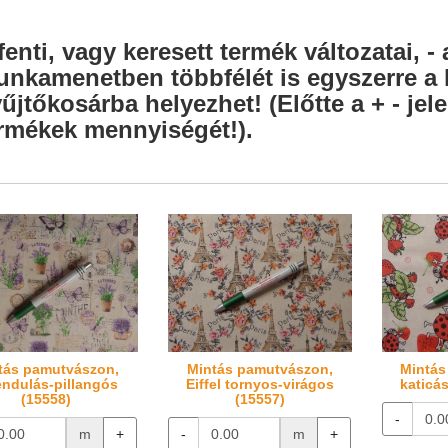
fenti, vagy keresett termék változatai, - 
nkamenetben többfélét is egyszerre a l
űjtőkosárba helyezhet! (Előtte a + - je
rmékek mennyiségét!).
tás pamutvászon,
Mintás pamutvászon,
Mintás
endulás-pillangós
Eiffel tornyos-virágos
katicá
(15558)
(15557)
-
m
+
-
m
+