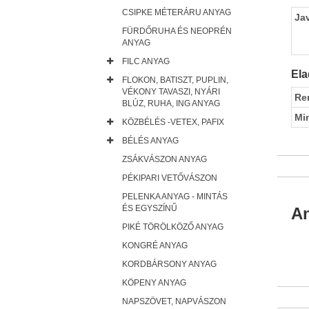
CSIPKE MÉTERÁRU ANYAG
Ja
FÜRDŐRUHA ÉS NEOPRÉN
ANYAG
FILC ANYAG
Ela
FLOKON, BATISZT, PUPLIN,
VÉKONY TAVASZI, NYÁRI
Re
BLÚZ, RUHA, ING ANYAG
Mi
KÖZBÉLÉS -VETEX, PAFIX
BÉLÉS ANYAG
ZSÁKVÁSZON ANYAG
PÉKIPARI VETŐVÁSZON
PELENKA ANYAG - MINTÁS
ÉS EGYSZÍNŰ
An
PIKÉ TÖRÖLKÖZŐ ANYAG
KONGRÉ ANYAG
KORDBÁRSONY ANYAG
KÖPENY ANYAG
NAPSZÖVET, NAPVÁSZON