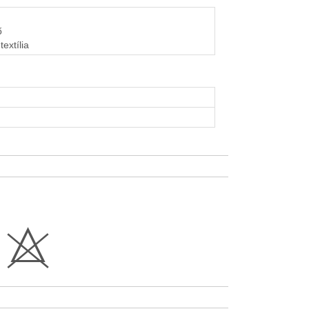
ő
textília
H