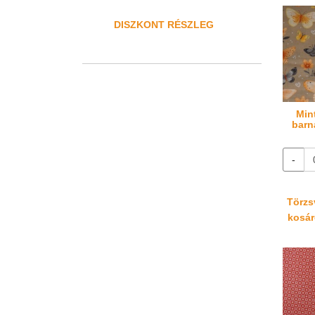
DISZKONT RÉSZLEG
Min
barn
-
Törzsv
kosáré