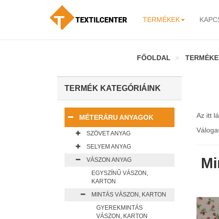
TERMÉKEK
KAPC
-
FŐOLDAL
TERMÉKE
TERMÉK KATEGÓRIÁINK
Az itt 
MÉTERÁRU ANYAGOK
Váloga
SZÖVET ANYAG
SELYEM ANYAG
Mi
VÁSZON ANYAG
EGYSZÍNŰ VÁSZON,
KARTON
MINTÁS VÁSZON, KARTON
GYEREKMINTÁS
VÁSZON, KARTON