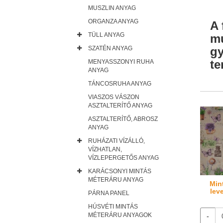
MUSZLIN ANYAG
ORGANZA ANYAG
A 
TÜLL ANYAG
mu
gy
SZATÉN ANYAG
te
MENYASSZONYI RUHA
ANYAG
TÁNCOSRUHA ANYAG
VIASZOS VÁSZON
ASZTALTERÍTŐ ANYAG
ASZTALTERÍTŐ, ABROSZ
ANYAG
RUHÁZATI VÍZÁLLÓ,
VÍZHATLAN,
VÍZLEPERGETŐS ANYAG
KARÁCSONYI MINTÁS
MÉTERÁRU ANYAG
Min
lev
PÁRNA PANEL
HÚSVÉTI MINTÁS
MÉTERÁRU ANYAGOK
-