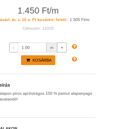
1.450 Ft/m
sárl. ár, v. 10 e. Ft kosárért. felett:
: 1.305 Ft/m
Cikkszám: 11010
-
m
+
KOSÁRBA
eírás
 alapon piros apróvirágos 100 % pamut alapanyagú
eavatandó!
DALAKON