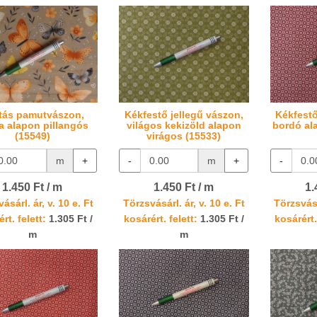
tás pamutvászon,
Kékfestő jellegű vászon,
Kékfestő
a alapon pillangós
világos kekizöld alapon
bordó al
(15549)
virágos (15533)
m
+
-
m
+
-
1.450 Ft / m
1.450 Ft / m
1.
ásárl. ár, v. 10 e. Ft
Törzsvásárl. ár, v. 10 e. Ft
Törzsvásá
rt. felett:
1.305 Ft /
kosárért. felett:
1.305 Ft /
kosárért.
m
m