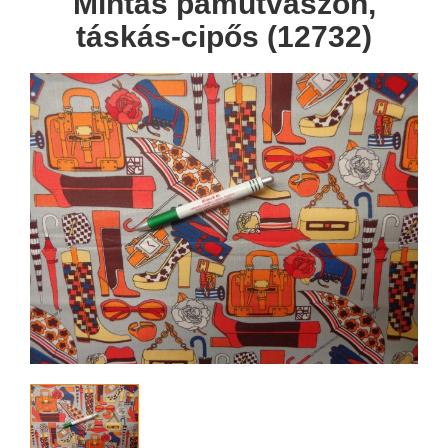
Mintás pamutvászon,
táskás-cipős (12732)