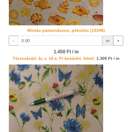
Mintás pamutvászon, péksütis (15346)
-
m
+
1.450 Ft / m
Törzsvásárl. ár, v. 10 e. Ft kosárért. felett:
1.305 Ft / m