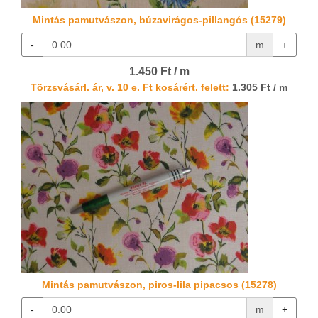
Mintás pamutvászon, búzavirágos-pillangós (15279)
-
m
+
1.450 Ft / m
Törzsvásárl. ár, v. 10 e. Ft kosárért. felett:
1.305 Ft / m
Mintás pamutvászon, piros-lila pipacsos (15278)
-
m
+