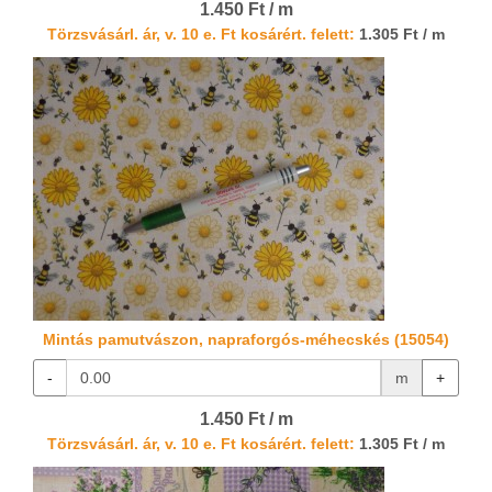
1.450 Ft / m
Törzsvásárl. ár, v. 10 e. Ft kosárért. felett:
1.305 Ft / m
Mintás pamutvászon, napraforgós-méhecskés (15054)
-
m
+
1.450 Ft / m
Törzsvásárl. ár, v. 10 e. Ft kosárért. felett:
1.305 Ft / m