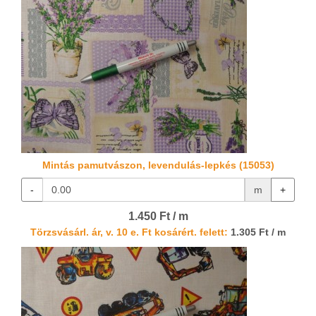
Mintás pamutvászon, levendulás-lepkés (15053)
-
m
+
1.450 Ft / m
Törzsvásárl. ár, v. 10 e. Ft kosárért. felett:
1.305 Ft / m