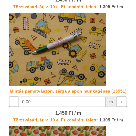
Törzsvásárl. ár, v. 10 e. Ft kosárért. felett:
1.305 Ft / m
Mintás pamutvászon, sárga alapon munkagépes (15551)
-
m
+
1.450 Ft / m
Törzsvásárl. ár, v. 10 e. Ft kosárért. felett:
1.305 Ft / m