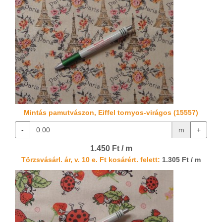
Mintás pamutvászon, Eiffel tornyos-virágos (15557)
-
m
+
1.450 Ft / m
Törzsvásárl. ár, v. 10 e. Ft kosárért. felett:
1.305 Ft / m