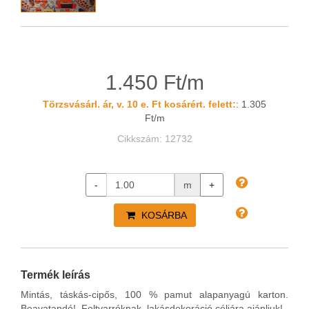
1.450 Ft/m
Törzsvásárl. ár, v. 10 e. Ft kosárért. felett:
: 1.305
Ft/m
Cikkszám: 12732
-
m
+
KOSÁRBA
Termék leírás
Mintás, táskás-cipős,
100 % pamut alapanyagú karton
.
Beavatandó! Foltvarróknak, lakásdekoráció céljára ajánljuk!