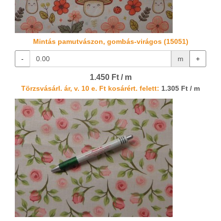
Mintás pamutvászon, gombás-virágos (15051)
-
m
+
1.450 Ft / m
Törzsvásárl. ár, v. 10 e. Ft kosárért. felett:
1.305 Ft / m