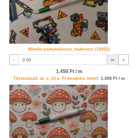
Mintás pamutvászon, traktoros (15052)
-
m
+
1.450 Ft / m
Törzsvásárl. ár, v. 10 e. Ft kosárért. felett:
1.305 Ft / m