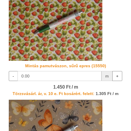
Mintás pamutvászon, sűrű epres (15550)
-
m
+
1.450 Ft / m
Törzsvásárl. ár, v. 10 e. Ft kosárért. felett:
1.305 Ft / m