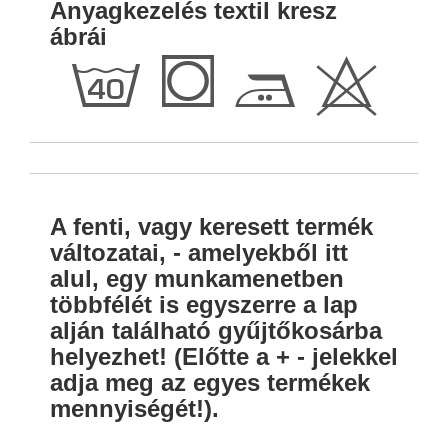
Anyagkezelés textil kresz
ábrái
h
Q
E
H
A fenti, vagy keresett termék
változatai, - amelyekből itt
alul, egy munkamenetben
többfélét is egyszerre a lap
alján található gyűjtőkosárba
helyezhet! (Előtte a + - jelekkel
adja meg az egyes termékek
mennyiségét!).