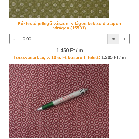
Kékfestő jellegű vászon, világos kekizöld alapon
virágos (15533)
-
m
+
1.450 Ft / m
Törzsvásárl. ár, v. 10 e. Ft kosárért. felett:
1.305 Ft / m