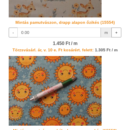
Mintás pamutvászon, drapp alapon őzikés (15554)
-
m
+
1.450 Ft / m
Törzsvásárl. ár, v. 10 e. Ft kosárért. felett:
1.305 Ft / m