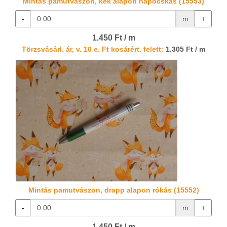
Mintás pamutvászon, kék alapon napocskás (15553)
-
m
+
1.450 Ft / m
Törzsvásárl. ár, v. 10 e. Ft kosárért. felett:
1.305 Ft / m
Mintás pamutvászon, drapp alapon rókás (15552)
-
m
+
1.450 Ft / m