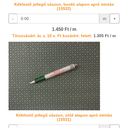
Kékfestő jellegű vászon, bordó alapon apró mintás
(15532)
-
m
+
1.450 Ft / m
Törzsvásárl. ár, v. 10 e. Ft kosárért. felett:
1.305 Ft / m
Kékfestő jellegű vászon, zöld alapon apró mintás
(15531)