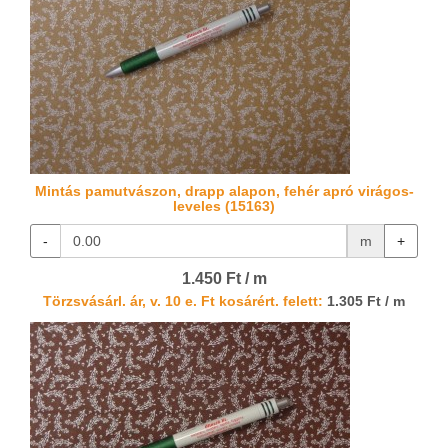
Mintás pamutvászon, drapp alapon, fehér apró virágos-
leveles (15163)
-
m
+
1.450 Ft / m
Törzsvásárl. ár, v. 10 e. Ft kosárért. felett:
1.305 Ft / m