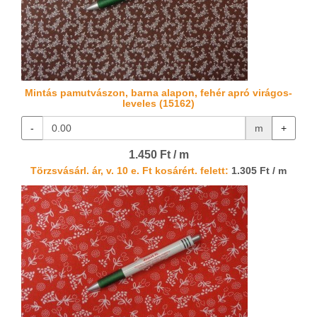
Mintás pamutvászon, barna alapon, fehér apró virágos-
leveles (15162)
-
m
+
1.450 Ft / m
Törzsvásárl. ár, v. 10 e. Ft kosárért. felett:
1.305 Ft / m