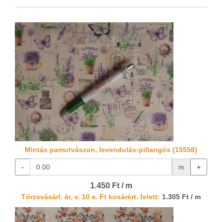
Mintás pamutvászon, levendulás-pillangós (15558)
-
m
+
1.450 Ft / m
Törzsvásárl. ár, v. 10 e. Ft kosárért. felett:
1.305 Ft / m