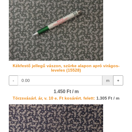
Kékfestő jellegű vászon, szürke alapon apró virágos-
leveles (15528)
-
m
+
1.450 Ft / m
Törzsvásárl. ár, v. 10 e. Ft kosárért. felett:
1.305 Ft / m