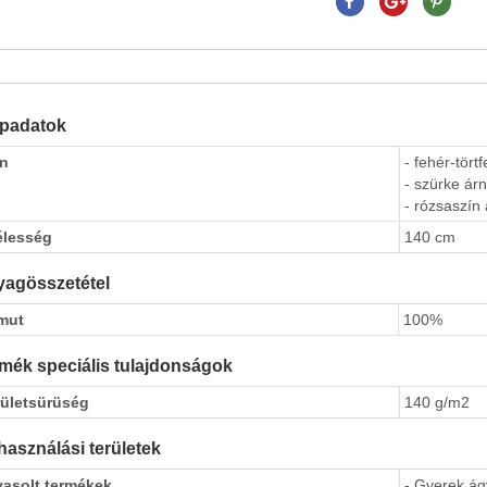
apadatok
ín
- fehér-tört
- szürke árn
- rózsaszín 
élesség
140 cm
agösszetétel
mut
100%
mék speciális tulajdonságok
rületsürüség
140 g/m2
használási területek
vasolt termékek
- Gyerek á