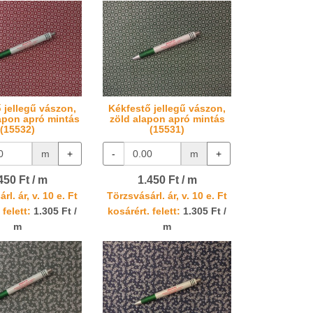
 jellegű vászon,
Kékfestő jellegű vászon,
apon apró mintás
zöld alapon apró mintás
(15532)
(15531)
m
+
-
m
+
450 Ft / m
1.450 Ft / m
rl. ár, v. 10 e. Ft
Törzsvásárl. ár, v. 10 e. Ft
 felett:
1.305 Ft /
kosárért. felett:
1.305 Ft /
m
m