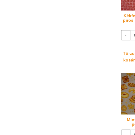
Kékfe
piros
-
Törzsv
kosáré
Min
p
-