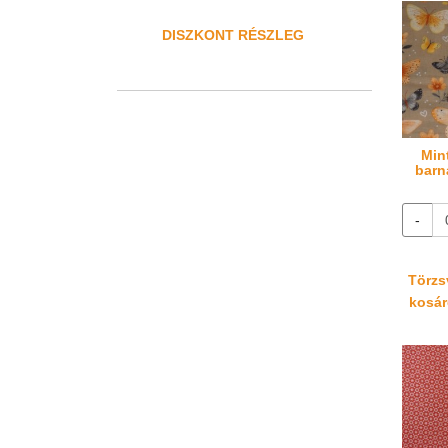
DISZKONT RÉSZLEG
Min
barn
-
Törzsv
kosáré