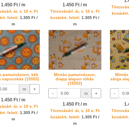
1.
1.450 Ft / m
1.450 Ft / m
Törzsvásá
ásárl. ár, v. 10 e. Ft
Törzsvásárl. ár, v. 10 e. Ft
kosárért.
rt. felett:
1.305 Ft /
kosárért. felett:
1.305 Ft /
m
m
s pamutvászon, kék
Mintás pamutvászon,
Mintás
n napocskás (15553)
drapp alapon rókás
sárga al
(15552)
m
+
-
m
+
-
1.450 Ft / m
1.450 Ft / m
1.
ásárl. ár, v. 10 e. Ft
Törzsvásárl. ár, v. 10 e. Ft
Törzsvásá
rt. felett:
1.305 Ft /
kosárért. felett:
1.305 Ft /
kosárért.
m
m