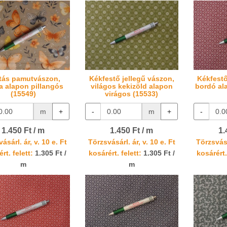
tás pamutvászon,
Kékfestő jellegű vászon,
Kékfestő
a alapon pillangós
világos kekizöld alapon
bordó al
(15549)
virágos (15533)
m
+
-
m
+
-
1.450 Ft / m
1.450 Ft / m
1.
ásárl. ár, v. 10 e. Ft
Törzsvásárl. ár, v. 10 e. Ft
Törzsvásá
rt. felett:
1.305 Ft /
kosárért. felett:
1.305 Ft /
kosárért.
m
m