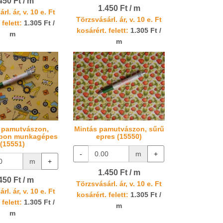
450 Ft / m
1.450 Ft / m
rl. ár, v. 10 e. Ft
Törzsvásárl. ár, v. 10 e. Ft
 felett:
1.305 Ft /
kosárért. felett:
1.305 Ft /
m
m
 pamutvászon,
Mintás pamutvászon, sűrű
apon munkagépes
epres (15550)
(15551)
-
m
+
m
+
1.450 Ft / m
450 Ft / m
Törzsvásárl. ár, v. 10 e. Ft
rl. ár, v. 10 e. Ft
kosárért. felett:
1.305 Ft /
 felett:
1.305 Ft /
m
m