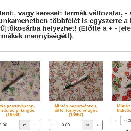
fenti, vagy keresett termék változatai, - 
nkamenetben többfélét is egyszerre a l
űjtőkosárba helyezhet! (Előtte a + - je
rmékek mennyiségét!).
tás pamutvászon,
Mintás pamutvászon,
Mintás
endulás-pillangós
Eiffel tornyos-virágos
katicá
(15558)
(15557)
-
m
+
-
m
+