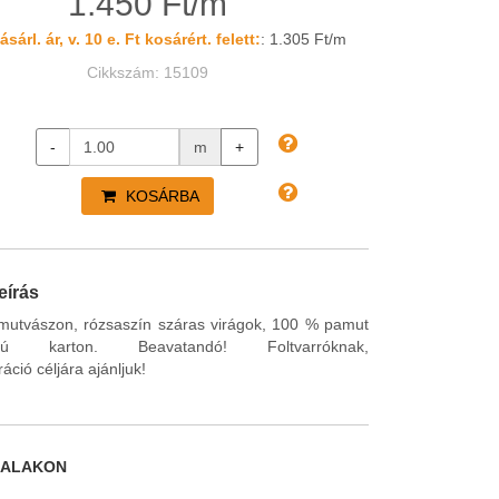
1.450 Ft/m
sárl. ár, v. 10 e. Ft kosárért. felett:
: 1.305 Ft/m
Cikkszám: 15109
-
m
+
KOSÁRBA
eírás
mutvászon, rózsaszín száras virágok, 100 % pamut
agú karton. Beavatandó! Foltvarróknak,
áció céljára ajánljuk!
DALAKON