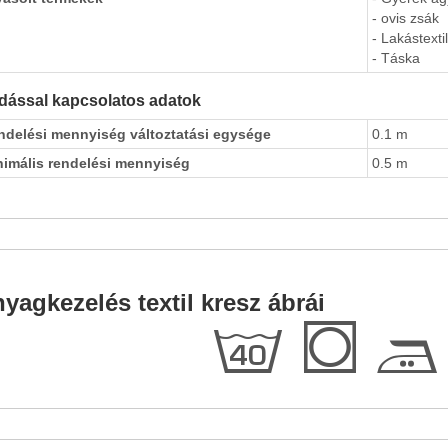
- ovis zsák
- Lakástextil
- Táska
dással kapcsolatos adatok
ndelési mennyiség változtatási egysége
0.1 m
nimális rendelési mennyiség
0.5 m
yagkezelés textil kresz ábrái
h
Q
E