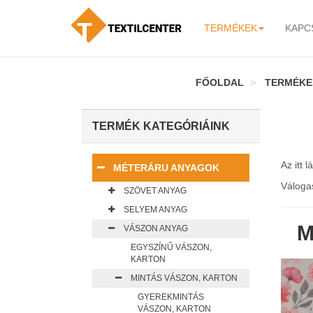
TERMÉKEK
KAPC
-
FŐOLDAL
TERMÉKE
TERMÉK KATEGÓRIÁINK
Az itt 
MÉTERÁRU ANYAGOK
Váloga
SZÖVET ANYAG
SELYEM ANYAG
M
VÁSZON ANYAG
EGYSZÍNŰ VÁSZON,
KARTON
MINTÁS VÁSZON, KARTON
GYEREKMINTÁS
VÁSZON, KARTON