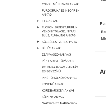
CSIPKE MÉTERÁRU ANYAG
FÜRDŐRUHA ÉS NEOPRÉN
ANYAG
FILC ANYAG
Ela
FLOKON, BATISZT, PUPLIN,
VÉKONY TAVASZI, NYÁRI
Re
BLÚZ, RUHA, ING ANYAG
Mi
KÖZBÉLÉS -VETEX, PAFIX
BÉLÉS ANYAG
ZSÁKVÁSZON ANYAG
PÉKIPARI VETŐVÁSZON
PELENKA ANYAG - MINTÁS
An
ÉS EGYSZÍNŰ
PIKÉ TÖRÖLKÖZŐ ANYAG
KONGRÉ ANYAG
KORDBÁRSONY ANYAG
KÖPENY ANYAG
NAPSZÖVET, NAPVÁSZON