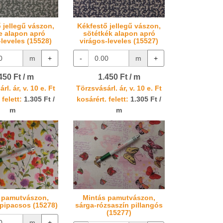
 jellegű vászon,
Kékfestő jellegű vászon,
e alapon apró
sötétkék alapon apró
-leveles (15528)
virágos-leveles (15527)
m
+
-
m
+
450 Ft / m
1.450 Ft / m
rl. ár, v. 10 e. Ft
Törzsvásárl. ár, v. 10 e. Ft
 felett:
1.305 Ft /
kosárért. felett:
1.305 Ft /
m
m
 pamutvászon,
Mintás pamutvászon,
a pipacsos (15278)
sárga-rózsaszín pillangós
(15277)
m
+