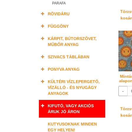
PARAFA
Törzsv
RÖVIDÁRU
kosáré
FÜGGÖNY
KÁRPIT, BÚTORSZÖVET,
MŰBŐR ANYAG
SZIVACS TÁBLÁBAN
PONYVA ANYAG
Mintá
alapo
KÜLTÉRI VÍZLEPERGETŐ,
VÍZÁLLÓ - ÉS NYUGÁGY
-
ANYAGOK
KIFUTÓ, VAGY AKCIÓS
Törzsv
ÁRUK JÓ ÁRON
kosáré
KUTYUSOKNAK MINDEN
EGY HELYEN!