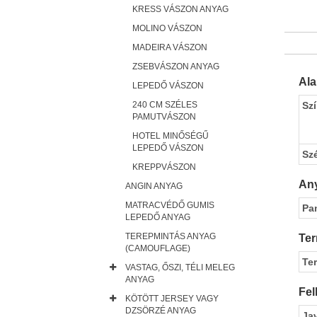
KRESS VÁSZON ANYAG
MOLINO VÁSZON
MADEIRA VÁSZON
ZSEBVÁSZON ANYAG
Al
LEPEDŐ VÁSZON
240 CM SZÉLES
Sz
PAMUTVÁSZON
HOTEL MINŐSÉGŰ
LEPEDŐ VÁSZON
Sz
KREPPVÁSZON
Any
ANGIN ANYAG
MATRACVÉDŐ GUMIS
Pa
LEPEDŐ ANYAG
TEREPMINTÁS ANYAG
Ter
(CAMOUFLAGE)
Te
VASTAG, ŐSZI, TÉLI MELEG
ANYAG
Fel
KÖTÖTT JERSEY VAGY
DZSÖRZÉ ANYAG
Ja