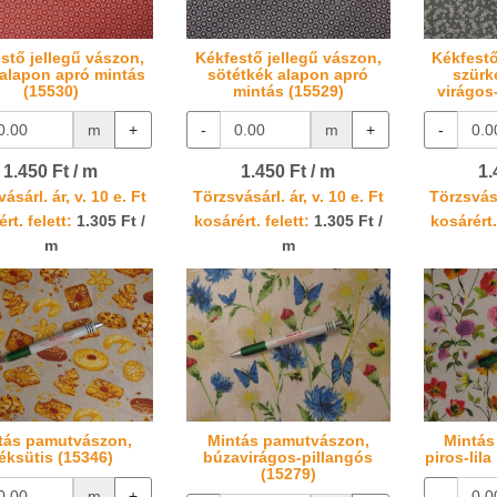
stő jellegű vászon,
Kékfestő jellegű vászon,
Kékfestő
 alapon apró mintás
sötétkék alapon apró
szürk
(15530)
mintás (15529)
virágos
m
+
-
m
+
-
1.450 Ft / m
1.450 Ft / m
1.
ásárl. ár, v. 10 e. Ft
Törzsvásárl. ár, v. 10 e. Ft
Törzsvásá
rt. felett:
1.305 Ft /
kosárért. felett:
1.305 Ft /
kosárért.
m
m
tás pamutvászon,
Mintás pamutvászon,
Mintás
éksütis (15346)
búzavirágos-pillangós
piros-lil
(15279)
m
+
-