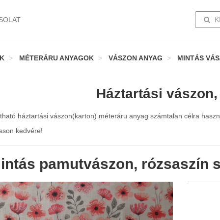
TOGG
SOLAT
K
K
MÉTERÁRU ANYAGOK
VÁSZON ANYAG
MINTÁS VÁ
Háztartási vászon,
látható háztartási vászon(karton) méteráru anyag számtalan célra hasz
sson kedvére!
intás pamutvászon, rózsaszín s