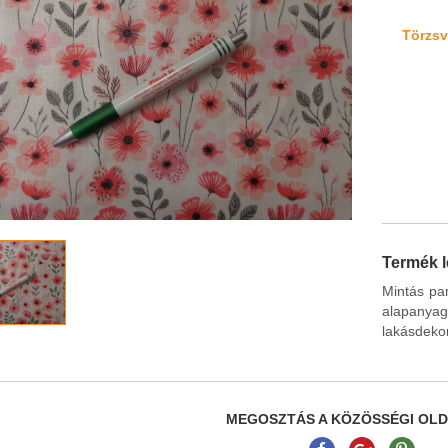
Törzsvá
Termék l
Mintás pa
alapany
lakásdekor
MEGOSZTÁS A KÖZÖSSÉGI OL