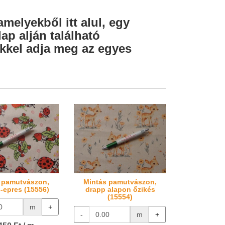
amelyekből itt alul, egy
ap alján található
lekkel adja meg az egyes
 pamutvászon,
Mintás pamutvászon,
s-epres (15556)
drapp alapon őzikés
(15554)
m
+
-
m
+