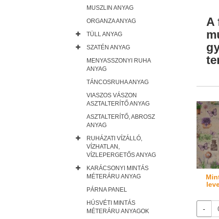
MUSZLIN ANYAG
A 
ORGANZA ANYAG
mu
TÜLL ANYAG
gy
SZATÉN ANYAG
te
MENYASSZONYI RUHA
ANYAG
TÁNCOSRUHA ANYAG
VIASZOS VÁSZON
ASZTALTERÍTŐ ANYAG
ASZTALTERÍTŐ, ABROSZ
ANYAG
RUHÁZATI VÍZÁLLÓ,
VÍZHATLAN,
VÍZLEPERGETŐS ANYAG
KARÁCSONYI MINTÁS
Min
MÉTERÁRU ANYAG
lev
PÁRNA PANEL
HÚSVÉTI MINTÁS
-
MÉTERÁRU ANYAGOK