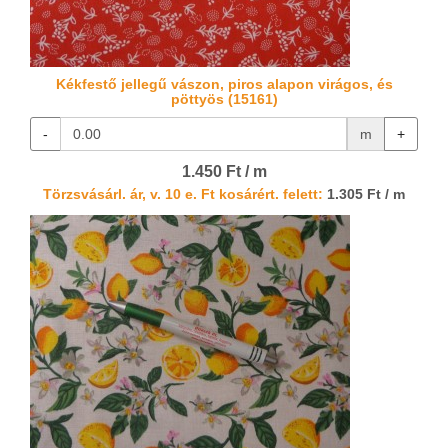
Kékfestő jellegű vászon, piros alapon virágos, és
pöttyös (15161)
-
m
+
1.450 Ft / m
Törzsvásárl. ár, v. 10 e. Ft kosárért. felett:
1.305 Ft / m