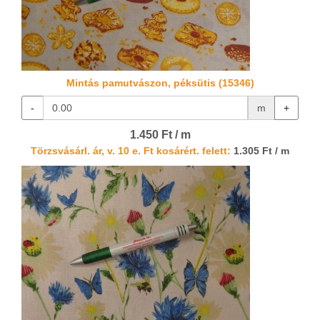
Mintás pamutvászon, péksütis (15346)
-
m
+
1.450 Ft / m
Törzsvásárl. ár, v. 10 e. Ft kosárért. felett:
1.305 Ft / m