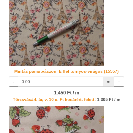
Mintás pamutvászon, Eiffel tornyos-virágos (15557)
-
m
+
1.450 Ft / m
Törzsvásárl. ár, v. 10 e. Ft kosárért. felett:
1.305 Ft / m