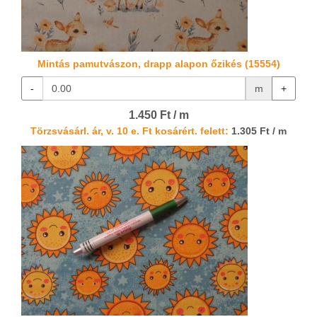
Mintás pamutvászon, drapp alapon őzikés (15554)
-
m
+
1.450 Ft / m
Törzsvásárl. ár, v. 10 e. Ft kosárért. felett:
1.305 Ft / m