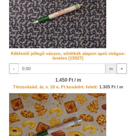
Kékfestő jellegű vászon, sötétkék alapon apró virágos-
leveles (15527)
-
m
+
1.450 Ft / m
Törzsvásárl. ár, v. 10 e. Ft kosárért. felett:
1.305 Ft / m