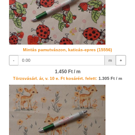
Mintás pamutvászon, katicás-epres (15556)
-
m
+
1.450 Ft / m
Törzsvásárl. ár, v. 10 e. Ft kosárért. felett:
1.305 Ft / m