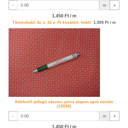
-
m
+
1.450 Ft / m
Törzsvásárl. ár, v. 10 e. Ft kosárért. felett:
1.305 Ft / m
Kékfestő jellegű vászon, piros alapon apró mintás
(15530)
-
m
+
1.450 Ft / m