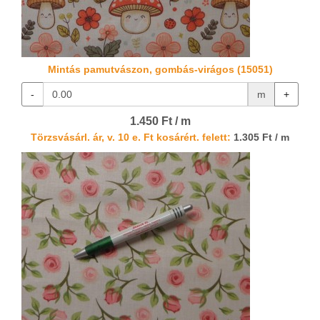
Mintás pamutvászon, gombás-virágos (15051)
-
m
+
1.450 Ft / m
Törzsvásárl. ár, v. 10 e. Ft kosárért. felett:
1.305 Ft / m