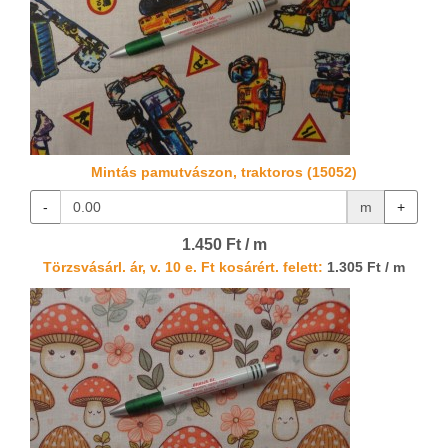
Mintás pamutvászon, traktoros (15052)
-
m
+
1.450 Ft / m
Törzsvásárl. ár, v. 10 e. Ft kosárért. felett:
1.305 Ft / m