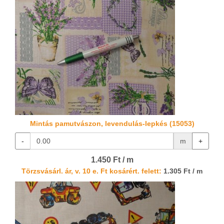
Mintás pamutvászon, levendulás-lepkés (15053)
-
m
+
1.450 Ft / m
Törzsvásárl. ár, v. 10 e. Ft kosárért. felett:
1.305 Ft / m