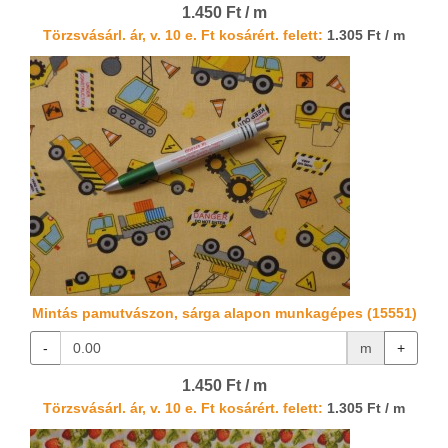
1.450 Ft / m
Törzsvásárl. ár, v. 10 e. Ft kosárért. felett:
1.305 Ft / m
Mintás pamutvászon, sárga alapon munkagépes (15551)
-
m
+
1.450 Ft / m
Törzsvásárl. ár, v. 10 e. Ft kosárért. felett:
1.305 Ft / m