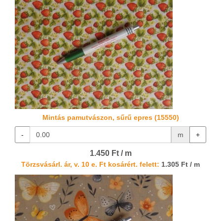
Mintás pamutvászon, sűrű epres (15550)
-
m
+
1.450 Ft / m
Törzsvásárl. ár, v. 10 e. Ft kosárért. felett:
1.305 Ft / m