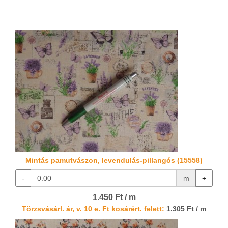
Mintás pamutvászon, levendulás-pillangós (15558)
-
m
+
1.450 Ft / m
Törzsvásárl. ár, v. 10 e. Ft kosárért. felett:
1.305 Ft / m