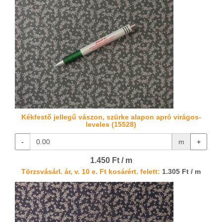
Kékfestő jellegű vászon, szürke alapon apró virágos-
leveles (15528)
-
m
+
1.450 Ft / m
Törzsvásárl. ár, v. 10 e. Ft kosárért. felett:
1.305 Ft / m