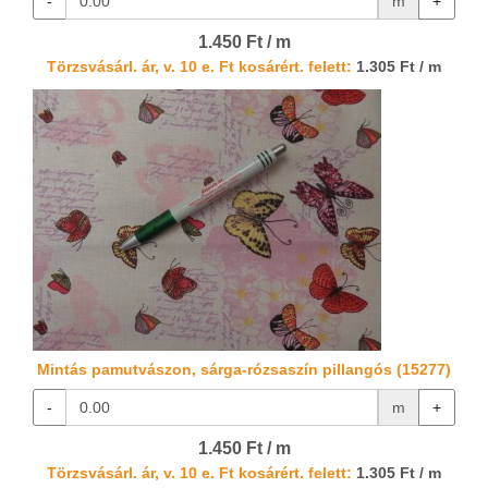
-
m
+
1.450 Ft / m
Törzsvásárl. ár, v. 10 e. Ft kosárért. felett:
1.305 Ft / m
Mintás pamutvászon, sárga-rózsaszín pillangós (15277)
-
m
+
1.450 Ft / m
Törzsvásárl. ár, v. 10 e. Ft kosárért. felett:
1.305 Ft / m