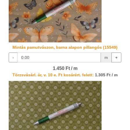
Mintás pamutvászon, barna alapon pillangós (15549)
-
m
+
1.450 Ft / m
Törzsvásárl. ár, v. 10 e. Ft kosárért. felett:
1.305 Ft / m