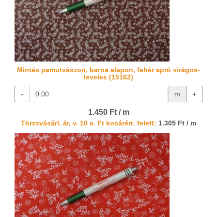
Mintás pamutvászon, barna alapon, fehér apró virágos-
leveles (15162)
-
m
+
1.450 Ft / m
Törzsvásárl. ár, v. 10 e. Ft kosárért. felett:
1.305 Ft / m