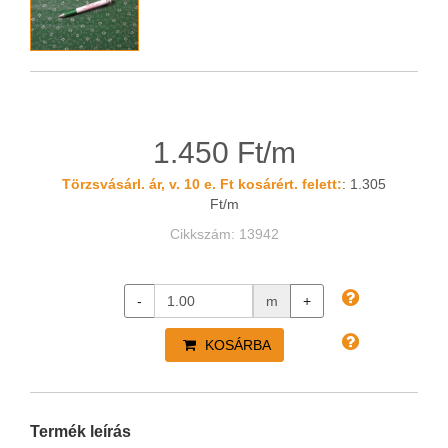
1.450 Ft/m
Törzsvásárl. ár, v. 10 e. Ft kosárért. felett:
: 1.305
Ft/m
Cikkszám: 13942
-
m
+
KOSÁRBA
Termék leírás