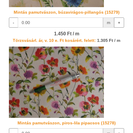
Mintás pamutvászon, búzavirágos-pillangós (15279)
-
m
+
1.450 Ft / m
Törzsvásárl. ár, v. 10 e. Ft kosárért. felett:
1.305 Ft / m
Mintás pamutvászon, piros-lila pipacsos (15278)