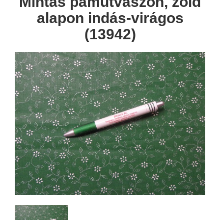
Mintás pamutvászon, zöld
alapon indás-virágos
(13942)