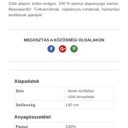
Zöld alapon indás-virágos, 100 % pamut alapanyagú karton.
Beavatandó! Foltvarróknak, néptáncos ruháknak, háztartási
textiliának ajánljuk!
MEGOSZTÁS A KÖZÖSSÉGI OLDALAKON
Alapadatok
Szín
- fehér-törtfehér
- zöld árnyalatai
Szélesség
140 cm
Anyagösszetétel
Pamut
100%