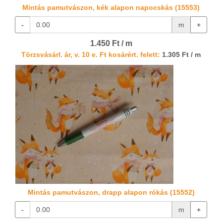
Mintás pamutvászon, kék alapon napocskás (15553)
-
m
+
1.450 Ft / m
Törzsvásárl. ár, v. 10 e. Ft kosárért. felett:
1.305 Ft / m
Mintás pamutvászon, drapp alapon rókás (15552)
-
m
+