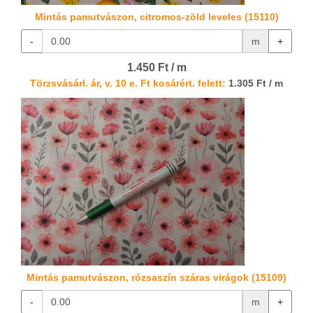
Mintás pamutvászon, citromos-zöld leveles (15110)
-
m
+
1.450 Ft / m
Törzsvásárl. ár, v. 10 e. Ft kosárért. felett:
1.305 Ft / m
Mintás pamutvászon, rózsaszín száras virágok (15109)
-
m
+