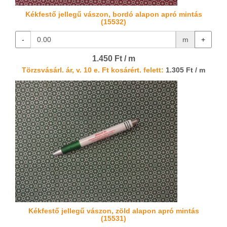
Kékfestő jellegű vászon, bordó alapon apró mintás
(15532)
-
m
+
1.450 Ft / m
Törzsvásárl. ár, v. 10 e. Ft kosárért. felett:
1.305 Ft / m
Kékfestő jellegű vászon, zöld alapon apró mintás
(15531)