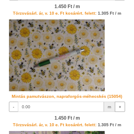
1.450 Ft / m
Törzsvásárl. ár, v. 10 e. Ft kosárért. felett:
1.305 Ft / m
Mintás pamutvászon, napraforgós-méhecskés (15054)
-
m
+
1.450 Ft / m
Törzsvásárl. ár, v. 10 e. Ft kosárért. felett:
1.305 Ft / m