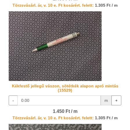
Törzsvásárl. ár, v. 10 e. Ft kosárért. felett:
1.305 Ft / m
Kékfestő jellegű vászon, sötétkék alapon apró mintás
(15529)
-
m
+
1.450 Ft / m
Törzsvásárl. ár, v. 10 e. Ft kosárért. felett:
1.305 Ft / m