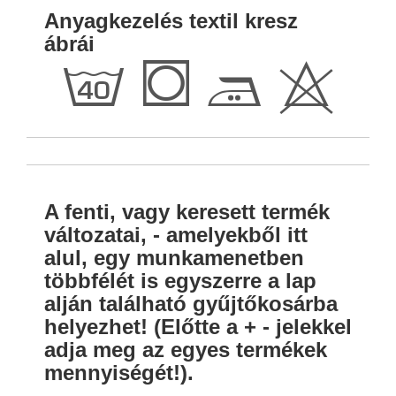
Anyagkezelés textil kresz
ábrái
h
Q
E
H
A fenti, vagy keresett termék
változatai, - amelyekből itt
alul, egy munkamenetben
többfélét is egyszerre a lap
alján található gyűjtőkosárba
helyezhet! (Előtte a + - jelekkel
adja meg az egyes termékek
mennyiségét!).