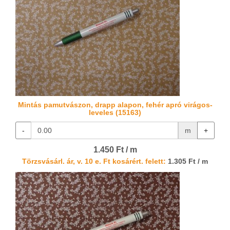
Mintás pamutvászon, drapp alapon, fehér apró virágos-
leveles (15163)
-
m
+
1.450 Ft / m
Törzsvásárl. ár, v. 10 e. Ft kosárért. felett:
1.305 Ft / m