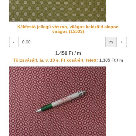
Kékfestő jellegű vászon, világos kekizöld alapon
virágos (15533)
-
m
+
1.450 Ft / m
Törzsvásárl. ár, v. 10 e. Ft kosárért. felett:
1.305 Ft / m