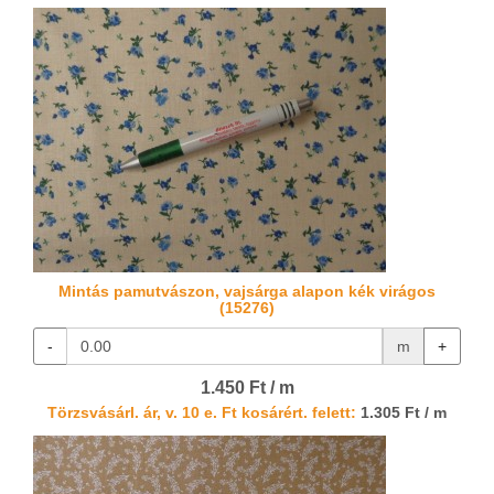
Mintás pamutvászon, vajsárga alapon kék virágos
(15276)
-
m
+
1.450 Ft / m
Törzsvásárl. ár, v. 10 e. Ft kosárért. felett:
1.305 Ft / m