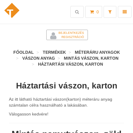
Toggle
Toggl
0
search
naviga
-
BEJELENTKEZÉS
REGISZTRÁCIÓ
FŐOLDAL
TERMÉKEK
MÉTERÁRU ANYAGOK
VÁSZON ANYAG
MINTÁS VÁSZON, KARTON
HÁZTARTÁSI VÁSZON, KARTON
Háztartási vászon, karton
Az itt látható háztartási vászon(karton) méteráru anyag
számtalan célra használható a lakásában.
Válogasson kedvére!