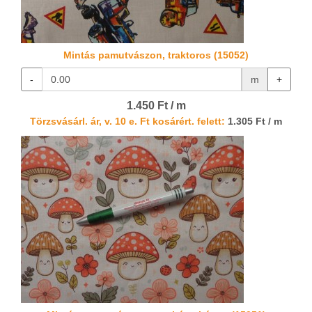
Mintás pamutvászon, traktoros (15052)
-
m
+
1.450 Ft / m
Törzsvásárl. ár, v. 10 e. Ft kosárért. felett:
1.305 Ft / m