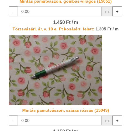
Mintás pamutvászon, gombás-virágos (15051)
-
m
+
1.450 Ft / m
Törzsvásárl. ár, v. 10 e. Ft kosárért. felett:
1.305 Ft / m
Mintás pamutvászon, száras rózsás (15049)
-
m
+