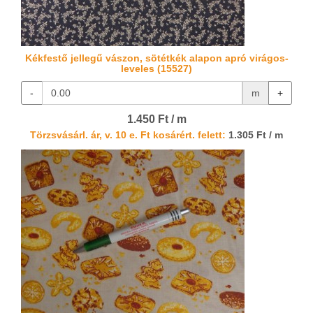
Kékfestő jellegű vászon, sötétkék alapon apró virágos-
leveles (15527)
-
m
+
1.450 Ft / m
Törzsvásárl. ár, v. 10 e. Ft kosárért. felett:
1.305 Ft / m