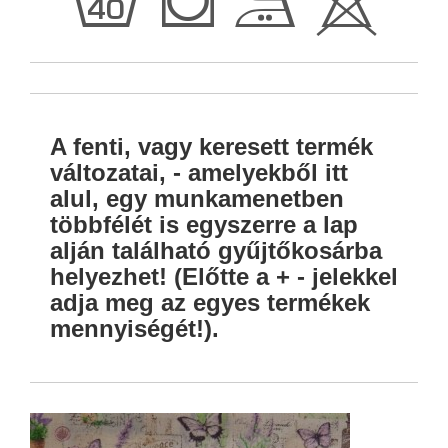
h
Q
E
H
A fenti, vagy keresett termék
változatai, - amelyekből itt
alul, egy munkamenetben
többfélét is egyszerre a lap
alján található gyűjtőkosárba
helyezhet! (Előtte a + - jelekkel
adja meg az egyes termékek
mennyiségét!).