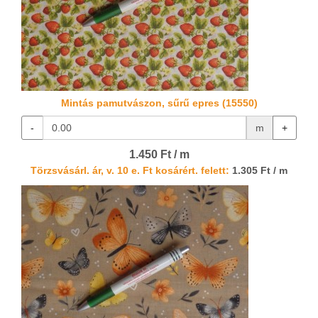
Mintás pamutvászon, sűrű epres (15550)
-
m
+
1.450 Ft / m
Törzsvásárl. ár, v. 10 e. Ft kosárért. felett:
1.305 Ft / m