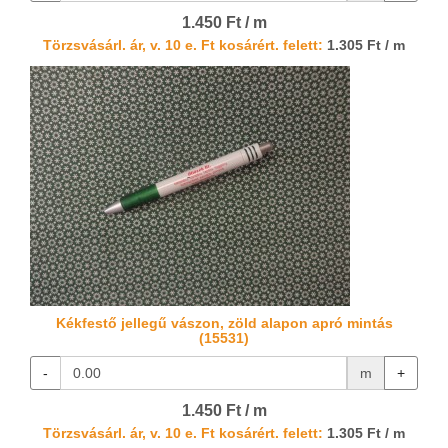
1.450 Ft / m
Törzsvásárl. ár, v. 10 e. Ft kosárért. felett:
1.305 Ft / m
Kékfestő jellegű vászon, zöld alapon apró mintás
(15531)
-
m
+
1.450 Ft / m
Törzsvásárl. ár, v. 10 e. Ft kosárért. felett:
1.305 Ft / m