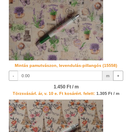
Mintás pamutvászon, levendulás-pillangós (15558)
-
m
+
1.450 Ft / m
Törzsvásárl. ár, v. 10 e. Ft kosárért. felett:
1.305 Ft / m