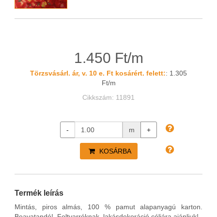
1.450 Ft/m
Törzsvásárl. ár, v. 10 e. Ft kosárért. felett:
: 1.305
Ft/m
Cikkszám: 11891
-
m
+
KOSÁRBA
Termék leírás
Mintás, piros almás,
100 % pamut alapanyagú karton
.
Beavatandó! Foltvarróknak, lakásdekoráció céljára ajánljuk!