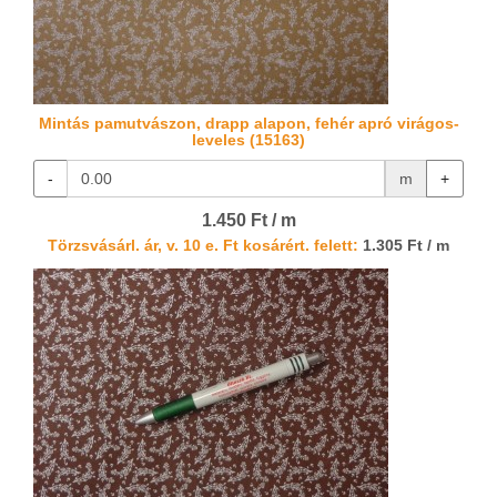
Mintás pamutvászon, drapp alapon, fehér apró virágos-
leveles (15163)
-
m
+
1.450 Ft / m
Törzsvásárl. ár, v. 10 e. Ft kosárért. felett:
1.305 Ft / m