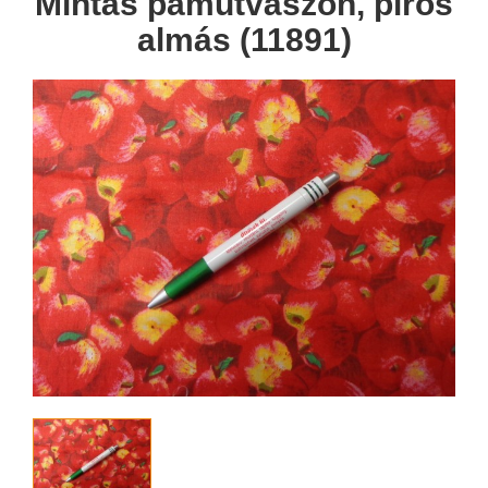
Mintás pamutvászon, piros
almás (11891)