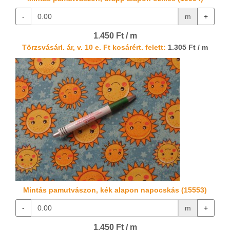
-
m
+
1.450 Ft / m
Törzsvásárl. ár, v. 10 e. Ft kosárért. felett:
1.305 Ft / m
Mintás pamutvászon, kék alapon napocskás (15553)
-
m
+
1.450 Ft / m