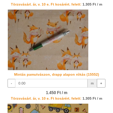
Törzsvásárl. ár, v. 10 e. Ft kosárért. felett:
1.305 Ft / m
Mintás pamutvászon, drapp alapon rókás (15552)
-
m
+
1.450 Ft / m
Törzsvásárl. ár, v. 10 e. Ft kosárért. felett:
1.305 Ft / m