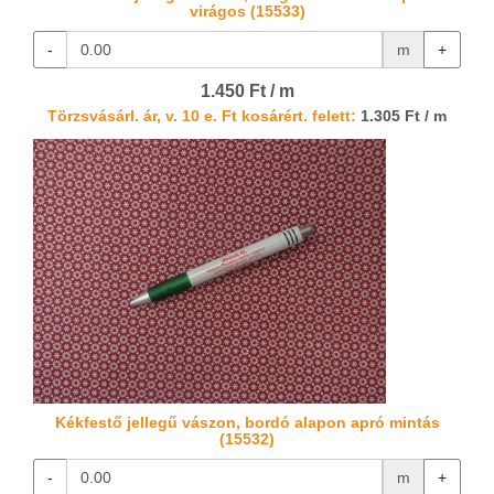
virágos (15533)
-
m
+
1.450 Ft / m
Törzsvásárl. ár, v. 10 e. Ft kosárért. felett:
1.305 Ft / m
Kékfestő jellegű vászon, bordó alapon apró mintás
(15532)
-
m
+