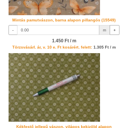
Mintás pamutvászon, barna alapon pillangós (15549)
-
m
+
1.450 Ft / m
Törzsvásárl. ár, v. 10 e. Ft kosárért. felett:
1.305 Ft / m
Kékfestő jellegű vászon, világos kekizöld alapon