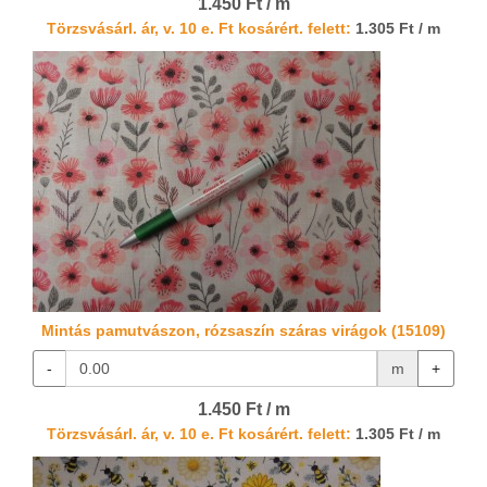
1.450 Ft / m
Törzsvásárl. ár, v. 10 e. Ft kosárért. felett:
1.305 Ft / m
Mintás pamutvászon, rózsaszín száras virágok (15109)
-
m
+
1.450 Ft / m
Törzsvásárl. ár, v. 10 e. Ft kosárért. felett:
1.305 Ft / m