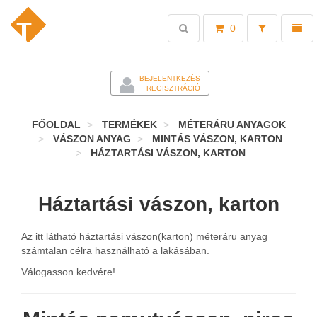
Toggle
Toggl
0
search
naviga
-
BEJELENTKEZÉS
REGISZTRÁCIÓ
FŐOLDAL
TERMÉKEK
MÉTERÁRU ANYAGOK
VÁSZON ANYAG
MINTÁS VÁSZON, KARTON
HÁZTARTÁSI VÁSZON, KARTON
Háztartási vászon, karton
Az itt látható háztartási vászon(karton) méteráru anyag
számtalan célra használható a lakásában.
Válogasson kedvére!