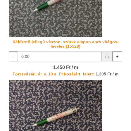
Kékfestő jellegű vászon, szürke alapon apró virágos-
leveles (15528)
-
m
+
1.450 Ft / m
Törzsvásárl. ár, v. 10 e. Ft kosárért. felett:
1.305 Ft / m