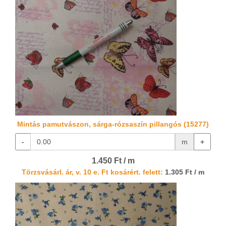
Mintás pamutvászon, sárga-rózsaszín pillangós (15277)
-
m
+
1.450 Ft / m
Törzsvásárl. ár, v. 10 e. Ft kosárért. felett:
1.305 Ft / m