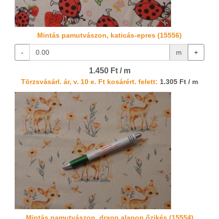
Mintás pamutvászon, katicás-epres (15556)
-
m
+
1.450 Ft / m
Törzsvásárl. ár, v. 10 e. Ft kosárért. felett:
1.305 Ft / m
Mintás pamutvászon, drapp alapon őzikés (15554)