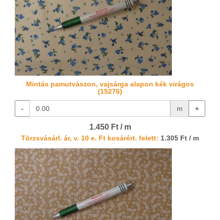
Mintás pamutvászon, vajsárga alapon kék virágos
(15276)
-
m
+
1.450 Ft / m
Törzsvásárl. ár, v. 10 e. Ft kosárért. felett:
1.305 Ft / m