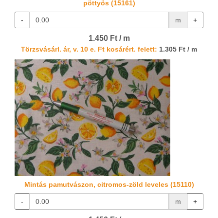
pöttyös (15161)
-
m
+
1.450 Ft / m
Törzsvásárl. ár, v. 10 e. Ft kosárért. felett:
1.305 Ft / m
Mintás pamutvászon, citromos-zöld leveles (15110)
-
m
+