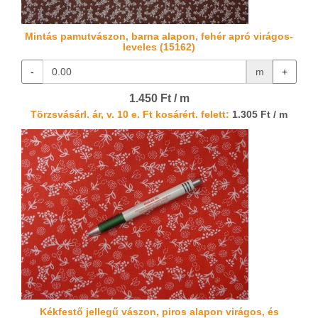
Mintás pamutvászon, barna alapon, fehér apró virágos-
leveles (15162)
-
m
+
1.450 Ft / m
Törzsvásárl. ár, v. 10 e. Ft kosárért. felett:
1.305 Ft / m
Kékfestő jellegű vászon, piros alapon virágos, és