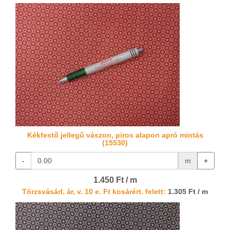
Kékfestő jellegű vászon, piros alapon apró mintás
(15530)
-
m
+
1.450 Ft / m
Törzsvásárl. ár, v. 10 e. Ft kosárért. felett:
1.305 Ft / m