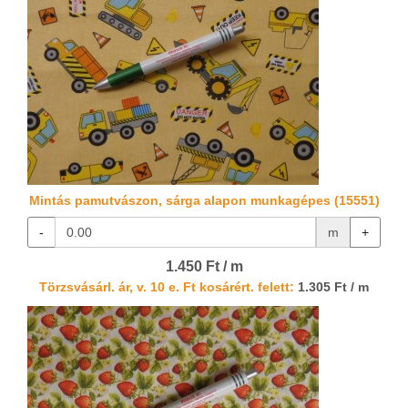
Mintás pamutvászon, sárga alapon munkagépes (15551)
-
m
+
1.450 Ft / m
Törzsvásárl. ár, v. 10 e. Ft kosárért. felett:
1.305 Ft / m