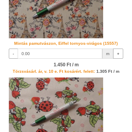
Mintás pamutvászon, Eiffel tornyos-virágos (15557)
-
m
+
1.450 Ft / m
Törzsvásárl. ár, v. 10 e. Ft kosárért. felett:
1.305 Ft / m