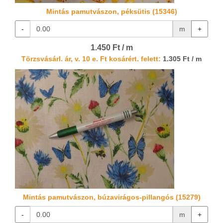
Mintás pamutvászon, péksütis (15346)
-
m
+
1.450 Ft / m
Törzsvásárl. ár, v. 10 e. Ft kosárért. felett:
1.305 Ft / m
Mintás pamutvászon, búzavirágos-pillangós (15279)
-
m
+