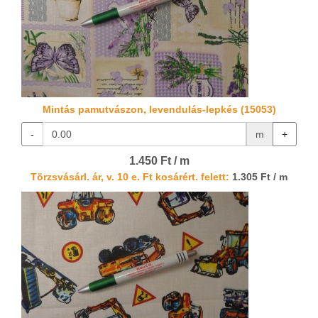
Mintás pamutvászon, levendulás-lepkés (15053)
-
m
+
1.450 Ft / m
Törzsvásárl. ár, v. 10 e. Ft kosárért. felett:
1.305 Ft / m