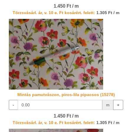
1.450 Ft / m
Törzsvásárl. ár, v. 10 e. Ft kosárért. felett:
1.305 Ft / m
Mintás pamutvászon, piros-lila pipacsos (15278)
-
m
+
1.450 Ft / m
Törzsvásárl. ár, v. 10 e. Ft kosárért. felett:
1.305 Ft / m