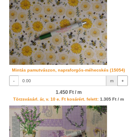
Mintás pamutvászon, napraforgós-méhecskés (15054)
-
m
+
1.450 Ft / m
Törzsvásárl. ár, v. 10 e. Ft kosárért. felett:
1.305 Ft / m