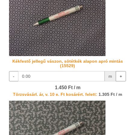
Kékfestő jellegű vászon, sötétkék alapon apró mintás
(15529)
-
m
+
1.450 Ft / m
Törzsvásárl. ár, v. 10 e. Ft kosárért. felett:
1.305 Ft / m