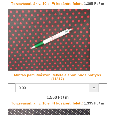
Törzsvásárl. ár, v. 10 e. Ft kosárért. felett:
1.395 Ft / m
Mintás pamutvászon, fekete alapon piros pöttyös
(11817)
-
m
+
1.550 Ft / m
Törzsvásárl. ár, v. 10 e. Ft kosárért. felett:
1.395 Ft / m