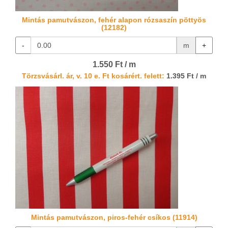
Mintás pamutvászon, fehér alapon rózsaszín pöttyös
(12182)
-
m
+
1.550 Ft / m
Törzsvásárl. ár, v. 10 e. Ft kosárért. felett:
1.395 Ft / m
Mintás pamutvászon, piros-fehér csíkos (11914)