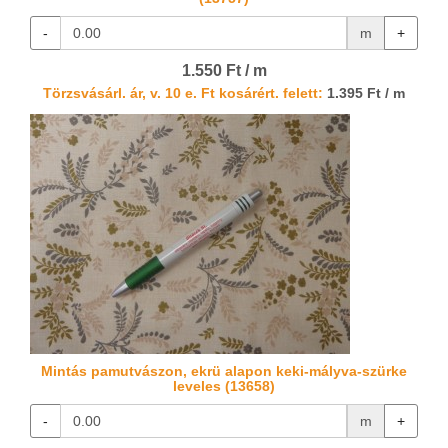
-
m
+
1.550 Ft / m
Törzsvásárl. ár, v. 10 e. Ft kosárért. felett:
1.395 Ft / m
Mintás pamutvászon, ekrü alapon keki-mályva-szürke
leveles (13658)
-
m
+