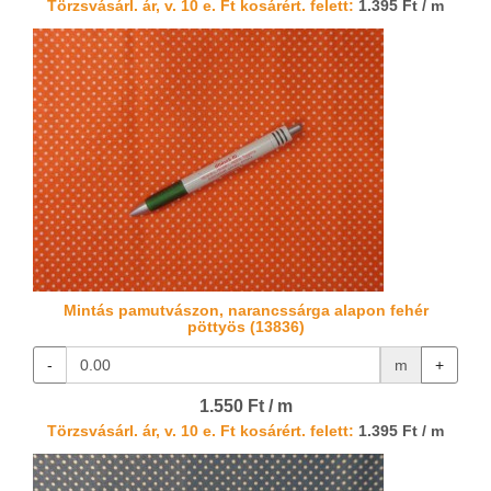
Törzsvásárl. ár, v. 10 e. Ft kosárért. felett:
1.395 Ft / m
Mintás pamutvászon, narancssárga alapon fehér
pöttyös (13836)
-
m
+
1.550 Ft / m
Törzsvásárl. ár, v. 10 e. Ft kosárért. felett:
1.395 Ft / m