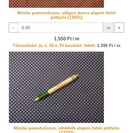
Mintás pamutvászon, világos barna alapon fehér
pöttyös (13831)
-
m
+
1.550 Ft / m
Törzsvásárl. ár, v. 10 e. Ft kosárért. felett:
1.395 Ft / m
Mintás pamutvászon, sötétkék alapon fehér pöttyös
(13757)