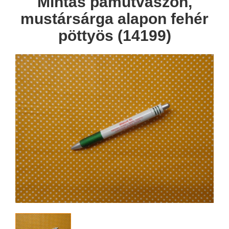
Mintás pamutvászon,
mustársárga alapon fehér
pöttyös (14199)