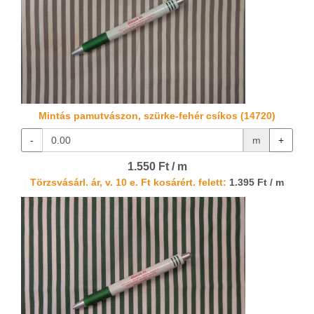
Mintás pamutvászon, szürke-fehér csíkos (14720)
-
m
+
1.550 Ft / m
Törzsvásárl. ár, v. 10 e. Ft kosárért. felett:
1.395 Ft / m