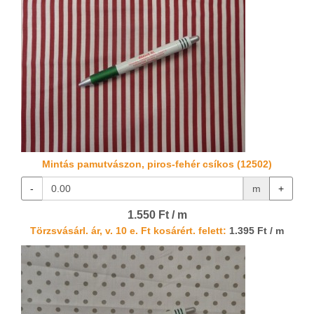
Mintás pamutvászon, piros-fehér csíkos (12502)
-
m
+
1.550 Ft / m
Törzsvásárl. ár, v. 10 e. Ft kosárért. felett:
1.395 Ft / m