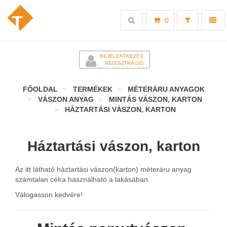
Toggle
Toggl
0
search
naviga
-
BEJELENTKEZÉS
REGISZTRÁCIÓ
FŐOLDAL
TERMÉKEK
MÉTERÁRU ANYAGOK
VÁSZON ANYAG
MINTÁS VÁSZON, KARTON
HÁZTARTÁSI VÁSZON, KARTON
Háztartási vászon, karton
Az itt látható háztartási vászon(karton) méteráru anyag
számtalan célra használható a lakásában.
Válogasson kedvére!