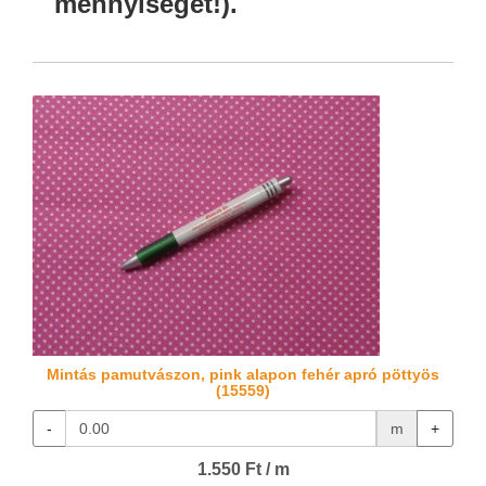
mennyiségét!).
Mintás pamutvászon, pink alapon fehér apró pöttyös
(15559)
-
m
+
1.550 Ft / m