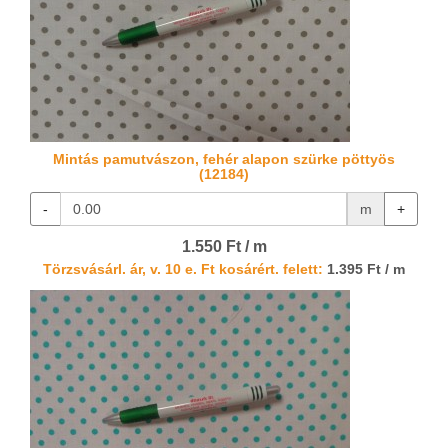
Mintás pamutvászon, fehér alapon szürke pöttyös
(12184)
-
m
+
1.550 Ft / m
Törzsvásárl. ár, v. 10 e. Ft kosárért. felett:
1.395 Ft / m