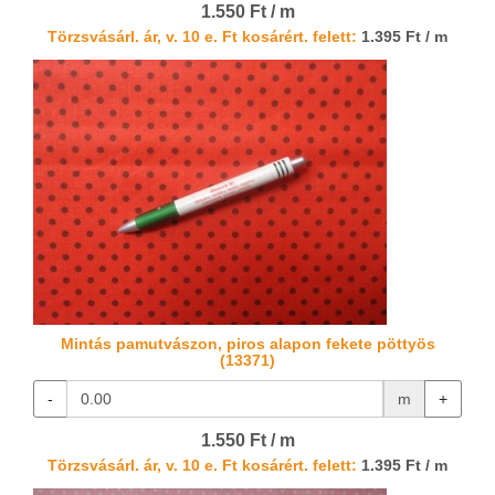
1.550 Ft / m
Törzsvásárl. ár, v. 10 e. Ft kosárért. felett:
1.395 Ft / m
Mintás pamutvászon, piros alapon fekete pöttyös
(13371)
-
m
+
1.550 Ft / m
Törzsvásárl. ár, v. 10 e. Ft kosárért. felett:
1.395 Ft / m