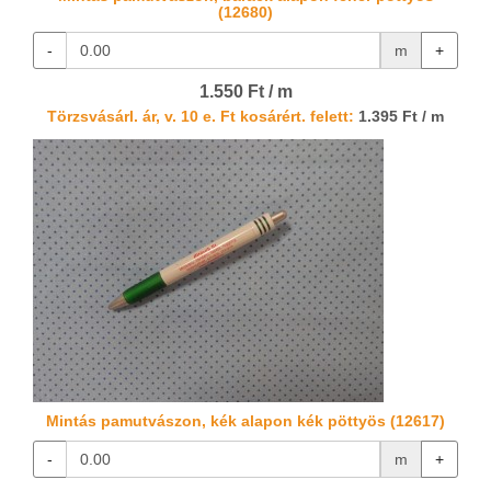
(12680)
-
m
+
1.550 Ft / m
Törzsvásárl. ár, v. 10 e. Ft kosárért. felett:
1.395 Ft / m
Mintás pamutvászon, kék alapon kék pöttyös (12617)
-
m
+