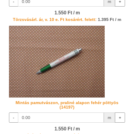
-
m
+
1.550 Ft / m
Törzsvásárl. ár, v. 10 e. Ft kosárért. felett:
1.395 Ft / m
Mintás pamutvászon, praliné alapon fehér pöttyös
(14197)
-
m
+
1.550 Ft / m