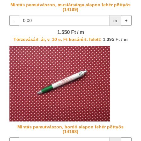
Mintás pamutvászon, mustársárga alapon fehér pöttyös
(14199)
-
m
+
1.550 Ft / m
Törzsvásárl. ár, v. 10 e. Ft kosárért. felett:
1.395 Ft / m
Mintás pamutvászon, bordó alapon fehér pöttyös
(14198)