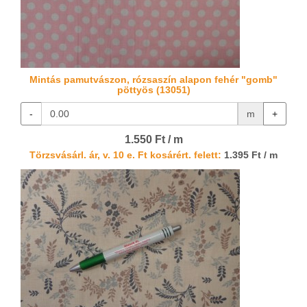
Mintás pamutvászon, rózsaszín alapon fehér "gomb"
pöttyös (13051)
-
m
+
1.550 Ft / m
Törzsvásárl. ár, v. 10 e. Ft kosárért. felett:
1.395 Ft / m