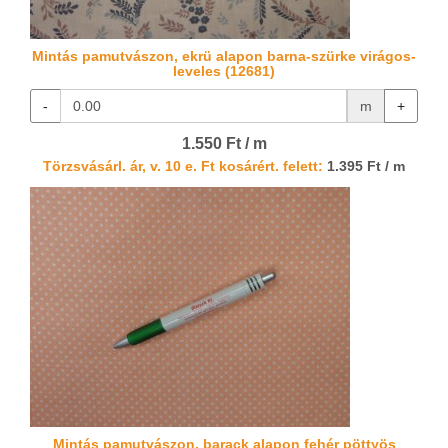
Mintás pamutvászon, ekrü alapon barna-szürke virágos-
leveles (12681)
-
m
+
1.550 Ft / m
Törzsvásárl. ár, v. 10 e. Ft kosárért. felett:
1.395 Ft / m
Mintás pamutvászon, barack alapon fehér pöttyös