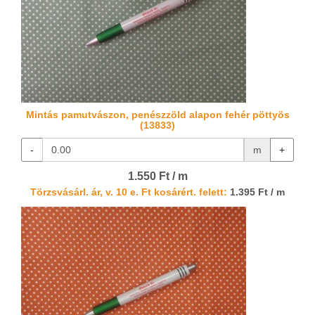
Mintás pamutvászon, penészzöld alapon fehér pöttyös
(13833)
-
m
+
1.550 Ft / m
Törzsvásárl. ár, v. 10 e. Ft kosárért. felett:
1.395 Ft / m