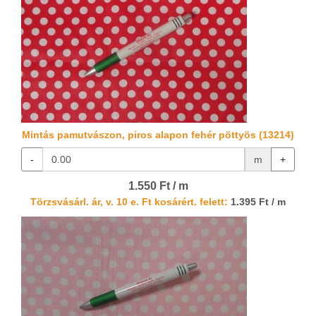
Mintás pamutvászon, piros alapon fehér pöttyös (13214)
-
m
+
1.550 Ft / m
Törzsvásárl. ár, v. 10 e. Ft kosárért. felett:
1.395 Ft / m