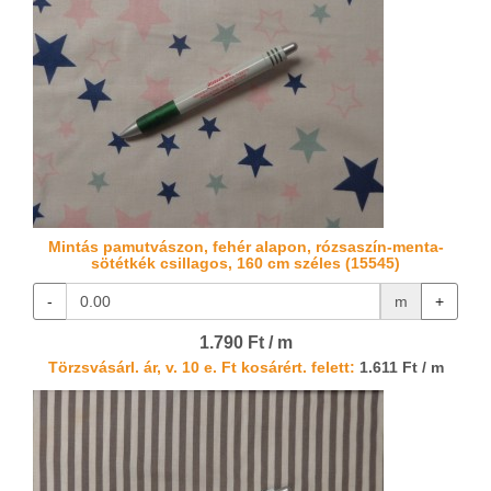
Mintás pamutvászon, fehér alapon, rózsaszín-menta-
sötétkék csillagos, 160 cm széles (15545)
-
m
+
1.790 Ft / m
Törzsvásárl. ár, v. 10 e. Ft kosárért. felett:
1.611 Ft / m