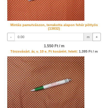
Mintás pamutvászon, terrakotta alapon fehér pöttyös
(13832)
-
m
+
1.550 Ft / m
Törzsvásárl. ár, v. 10 e. Ft kosárért. felett:
1.395 Ft / m