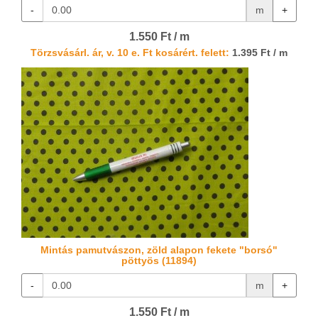
-
m
+
1.550 Ft / m
Törzsvásárl. ár, v. 10 e. Ft kosárért. felett:
1.395 Ft / m
Mintás pamutvászon, zöld alapon fekete "borsó"
pöttyös (11894)
-
m
+
1.550 Ft / m