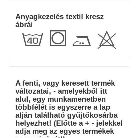
Anyagkezelés textil kresz
ábrái
h
Q
E
H
A fenti, vagy keresett termék
változatai, - amelyekből itt
alul, egy munkamenetben
többfélét is egyszerre a lap
alján található gyűjtőkosárba
helyezhet! (Előtte a + - jelekkel
adja meg az egyes termékek