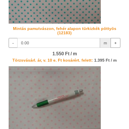
Mintás pamutvászon, fehér alapon türkizkék pöttyös
(12183)
-
m
+
1.550 Ft / m
Törzsvásárl. ár, v. 10 e. Ft kosárért. felett:
1.395 Ft / m