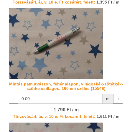
Törzsvásárl. ár, v. 10 e. Ft kosárért. felett:
1.395 Ft / m
Mintás pamutvászon, fehér alapon, világoskék-sötétkék-
szürke csillagos, 160 cm széles (15546)
-
m
+
1.790 Ft / m
Törzsvásárl. ár, v. 10 e. Ft kosárért. felett:
1.611 Ft / m