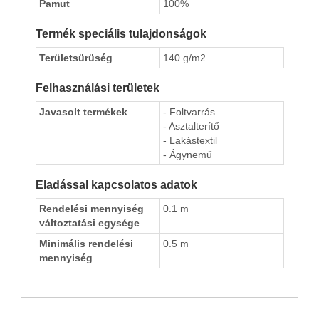
Pamut
100%
Termék speciális tulajdonságok
Területsürüség
140 g/m2
Felhasználási területek
Javasolt termékek
- Foltvarrás
- Asztalterítő
- Lakástextil
- Ágynemű
Eladással kapcsolatos adatok
Rendelési mennyiség
0.1 m
változtatási egysége
Minimális rendelési
0.5 m
mennyiség