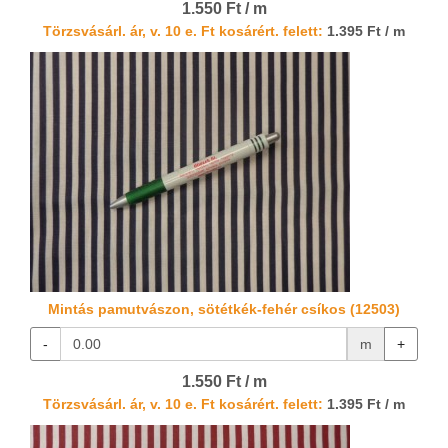
1.550 Ft / m
Törzsvásárl. ár, v. 10 e. Ft kosárért. felett:
1.395 Ft / m
Mintás pamutvászon, sötétkék-fehér csíkos (12503)
-
m
+
1.550 Ft / m
Törzsvásárl. ár, v. 10 e. Ft kosárért. felett:
1.395 Ft / m