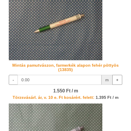
Mintás pamutvászon, farmerkék alapon fehér pöttyös
(13835)
-
m
+
1.550 Ft / m
Törzsvásárl. ár, v. 10 e. Ft kosárért. felett:
1.395 Ft / m