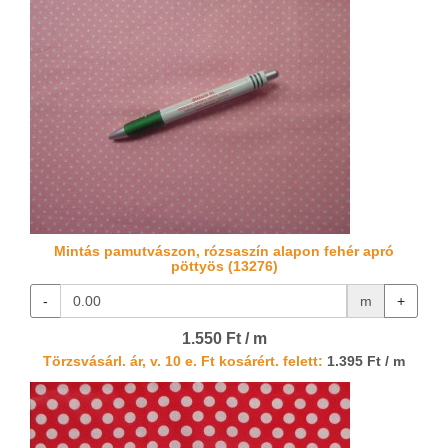
Mintás pamutvászon, rózsaszín alapon fehér apró
pöttyös (13276)
-
m
+
1.550 Ft / m
Törzsvásárl. ár, v. 10 e. Ft kosárért. felett:
1.395 Ft / m