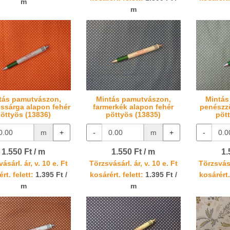
m
m
tás pamutvászon,
Mintás pamutvászon,
Mintás
ssárga alapon fehér
farmerkék alapon fehér
penészzö
öttyös (13836)
pöttyös (13835)
pöt
m
+
-
m
+
-
1.550 Ft / m
1.550 Ft / m
1.
ásárl. ár, v. 10 e. Ft
Törzsvásárl. ár, v. 10 e. Ft
Törzsvásá
rt. felett:
1.395 Ft /
kosárért. felett:
1.395 Ft /
kosárért.
m
m