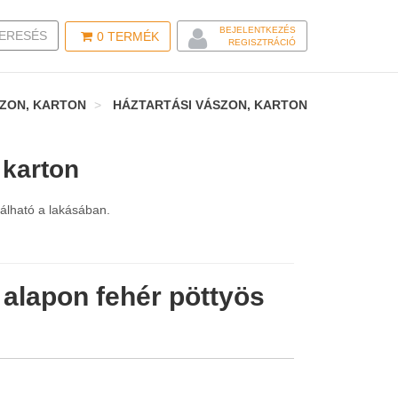
BEJELENTKEZÉS
LE SEARCH
ERESÉS
0
TERMÉK
REGISZTRÁCIÓ
SZON, KARTON
HÁZTARTÁSI VÁSZON, KARTON
 karton
nálható a lakásában.
alapon fehér pöttyös