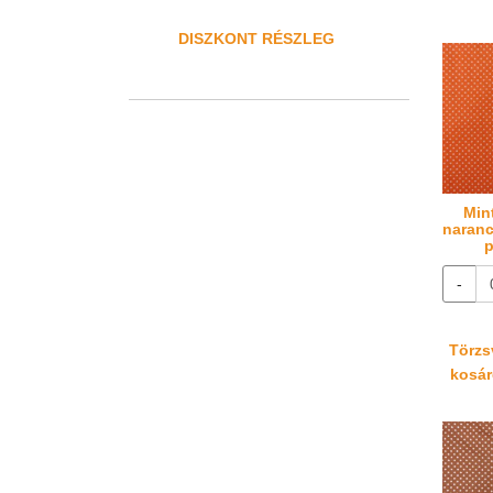
DISZKONT RÉSZLEG
Min
naranc
p
-
Törzsv
kosáré