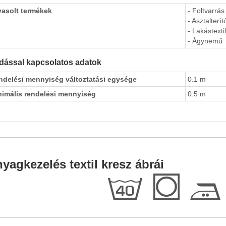
vasolt termékek
- Foltvarrás
- Asztalterít
- Lakástextil
- Ágynemű
dással kapcsolatos adatok
ndelési mennyiség változtatási egysége
0.1 m
nimális rendelési mennyiség
0.5 m
yagkezelés textil kresz ábrái
h
Q
E