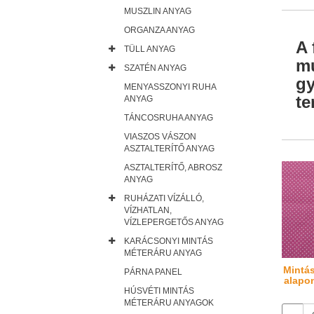
MUSZLIN ANYAG
ORGANZA ANYAG
A 
TÜLL ANYAG
mu
SZATÉN ANYAG
gy
MENYASSZONYI RUHA
te
ANYAG
TÁNCOSRUHA ANYAG
VIASZOS VÁSZON
ASZTALTERÍTŐ ANYAG
ASZTALTERÍTŐ, ABROSZ
ANYAG
RUHÁZATI VÍZÁLLÓ,
VÍZHATLAN,
VÍZLEPERGETŐS ANYAG
KARÁCSONYI MINTÁS
MÉTERÁRU ANYAG
Mintá
PÁRNA PANEL
alapon
HÚSVÉTI MINTÁS
MÉTERÁRU ANYAGOK