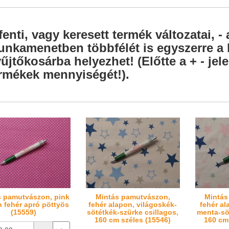
fenti, vagy keresett termék változatai, - 
nkamenetben többfélét is egyszerre a l
űjtőkosárba helyezhet! (Előtte a + - je
rmékek mennyiségét!).
s pamutvászon, pink
Mintás pamutvászon,
Mintás
 fehér apró pöttyös
fehér alapon, világoskék-
fehér al
(15559)
sötétkék-szürke csillagos,
menta-sö
160 cm széles (15546)
160 cm