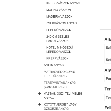
KRESS VÁSZON ANYAG
MOLINO VÁSZON
MADEIRA VÁSZON
ZSEBVÁSZON ANYAG
LEPEDŐ VÁSZON
240 CM SZÉLES
Al
PAMUTVÁSZON
Sz
HOTEL MINŐSÉGŰ
LEPEDŐ VÁSZON
KREPPVÁSZON
Sz
ANGIN ANYAG
Any
MATRACVÉDŐ GUMIS
LEPEDŐ ANYAG
Pa
TEREPMINTÁS ANYAG
(CAMOUFLAGE)
Ter
VASTAG, ŐSZI, TÉLI MELEG
Te
ANYAG
KÖTÖTT JERSEY VAGY
Fel
DZSÖRZÉ ANYAG