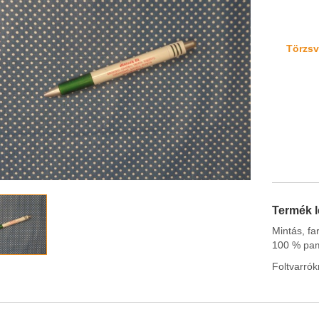
Törzsvá
Termék l
Mintás, fa
100 % pam
Foltvarrók