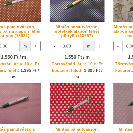
tás pamutvászon,
Mintás pamutvászon,
Mintás p
s barna alapon fehér
sötétkék alapon fehér
alapon ke
öttyös (13831)
pöttyös (13757)
lev
m
+
-
m
+
-
1.550 Ft / m
1.550 Ft / m
1.
ásárl. ár, v. 10 e. Ft
Törzsvásárl. ár, v. 10 e. Ft
Törzsvásá
rt. felett:
1.395 Ft /
kosárért. felett:
1.395 Ft /
kosárért.
m
m
tás pamutvászon,
Mintás pamutvászon,
Mintás