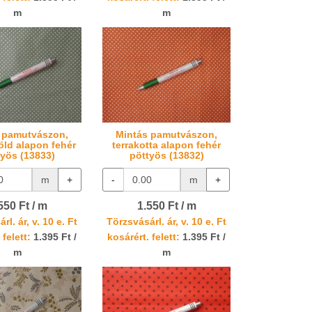
m
m
 pamutvászon,
Mintás pamutvászon,
ld alapon fehér
terrakotta alapon fehér
työs (13833)
pöttyös (13832)
m
+
-
m
+
550 Ft / m
1.550 Ft / m
rl. ár, v. 10 e. Ft
Törzsvásárl. ár, v. 10 e. Ft
 felett:
1.395 Ft /
kosárért. felett:
1.395 Ft /
m
m