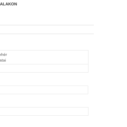
DALAKON
fehér
atai