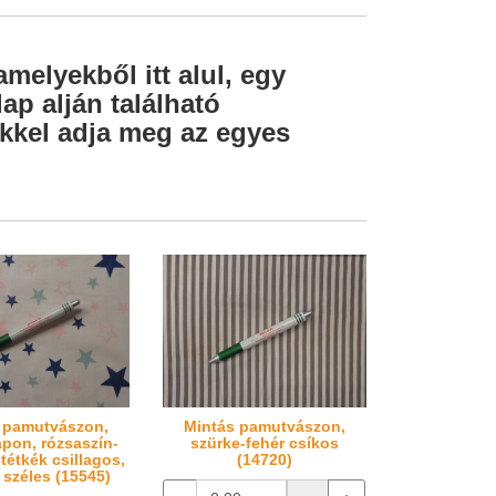
amelyekből itt alul, egy
ap alján található
lekkel adja meg az egyes
 pamutvászon,
Mintás pamutvászon,
apon, rózsaszín-
szürke-fehér csíkos
tétkék csillagos,
(14720)
 széles (15545)