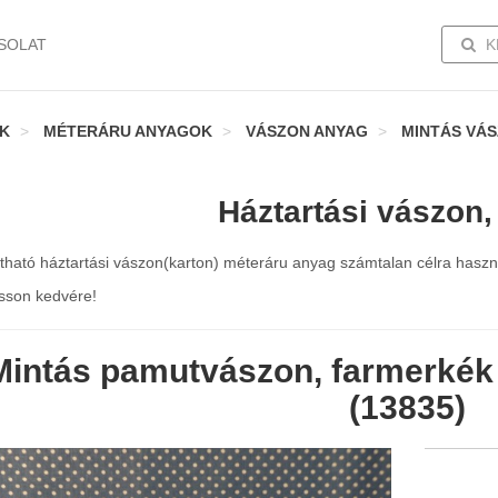
TOGG
SOLAT
K
K
MÉTERÁRU ANYAGOK
VÁSZON ANYAG
MINTÁS VÁ
Háztartási vászon,
látható háztartási vászon(karton) méteráru anyag számtalan célra hasz
sson kedvére!
Mintás pamutvászon, farmerkék 
(13835)