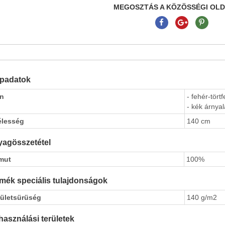
MEGOSZTÁS A KÖZÖSSÉGI OL
apadatok
ín
- fehér-tört
- kék árnyal
élesség
140 cm
agösszetétel
mut
100%
mék speciális tulajdonságok
rületsürüség
140 g/m2
használási területek