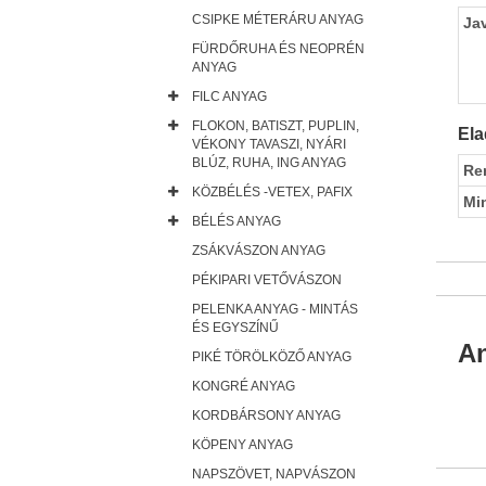
CSIPKE MÉTERÁRU ANYAG
Ja
FÜRDŐRUHA ÉS NEOPRÉN
ANYAG
FILC ANYAG
FLOKON, BATISZT, PUPLIN,
Ela
VÉKONY TAVASZI, NYÁRI
BLÚZ, RUHA, ING ANYAG
Re
KÖZBÉLÉS -VETEX, PAFIX
Mi
BÉLÉS ANYAG
ZSÁKVÁSZON ANYAG
PÉKIPARI VETŐVÁSZON
PELENKA ANYAG - MINTÁS
ÉS EGYSZÍNŰ
An
PIKÉ TÖRÖLKÖZŐ ANYAG
KONGRÉ ANYAG
KORDBÁRSONY ANYAG
KÖPENY ANYAG
NAPSZÖVET, NAPVÁSZON