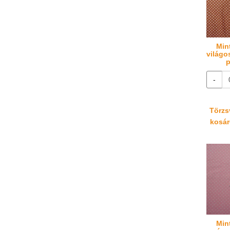
Min
világo
p
-
Törzsv
kosáré
Min