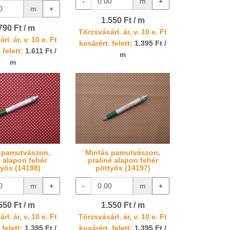
-
m
+
m
+
1.550 Ft / m
790 Ft / m
Törzsvásárl. ár, v. 10 e. Ft
rl. ár, v. 10 e. Ft
kosárért. felett:
1.395 Ft /
 felett:
1.611 Ft /
m
m
 pamutvászon,
Mintás pamutvászon,
 alapon fehér
praliné alapon fehér
työs (14198)
pöttyös (14197)
m
+
-
m
+
550 Ft / m
1.550 Ft / m
rl. ár, v. 10 e. Ft
Törzsvásárl. ár, v. 10 e. Ft
 felett:
1.395 Ft /
kosárért. felett:
1.395 Ft /