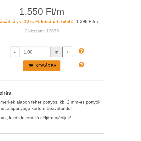
1.550 Ft/m
sárl. ár, v. 10 e. Ft kosárért. felett:
: 1.395 Ft/m
Cikkszám: 13835
-
m
+
KOSÁRBA
eírás
rmerkék alapon fehér pöttyös, kb. 2 mm-es pöttyök,
ut alapanyagú karton. Beavatandó!
nak, lakásdekoráció céljára ajánljuk!