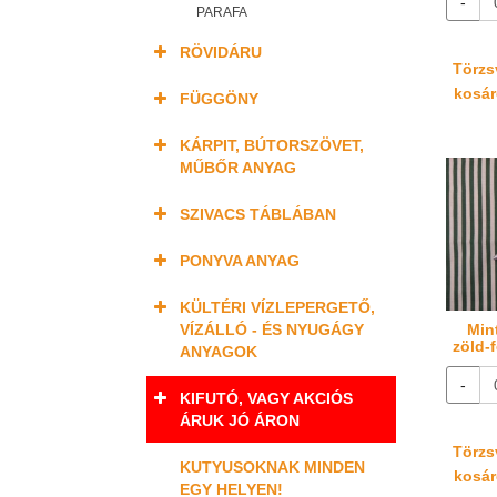
-
PARAFA
RÖVIDÁRU
Törzsv
kosáré
FÜGGÖNY
KÁRPIT, BÚTORSZÖVET,
MŰBŐR ANYAG
SZIVACS TÁBLÁBAN
PONYVA ANYAG
KÜLTÉRI VÍZLEPERGETŐ,
Min
VÍZÁLLÓ - ÉS NYUGÁGY
zöld-
ANYAGOK
-
KIFUTÓ, VAGY AKCIÓS
ÁRUK JÓ ÁRON
Törzsv
KUTYUSOKNAK MINDEN
kosáré
EGY HELYEN!