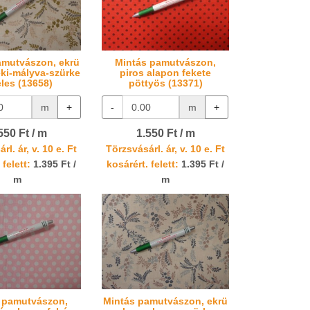
amutvászon, ekrü
Mintás pamutvászon,
ki-mályva-szürke
piros alapon fekete
eles (13658)
pöttyös (13371)
m
+
-
m
+
550 Ft / m
1.550 Ft / m
rl. ár, v. 10 e. Ft
Törzsvásárl. ár, v. 10 e. Ft
 felett:
1.395 Ft /
kosárért. felett:
1.395 Ft /
m
m
 pamutvászon,
Mintás pamutvászon, ekrü