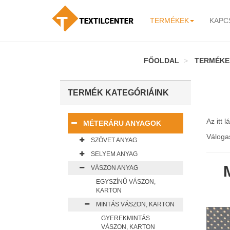
TERMÉKEK
KAPC
-
FŐOLDAL
TERMÉKE
TERMÉK KATEGÓRIÁINK
Az itt 
MÉTERÁRU ANYAGOK
Váloga
SZÖVET ANYAG
SELYEM ANYAG
VÁSZON ANYAG
EGYSZÍNŰ VÁSZON,
KARTON
MINTÁS VÁSZON, KARTON
GYEREKMINTÁS
VÁSZON, KARTON