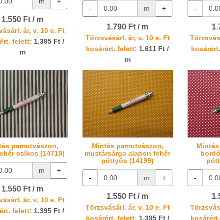
m
+
-
m
+
-
1.550 Ft / m
1.790 Ft / m
1.
ásárl. ár, v. 10 e. Ft
Törzsvásárl. ár, v. 10 e. Ft
Törzsvásá
rt. felett:
1.395 Ft /
kosárért. felett:
1.611 Ft /
kosárért.
m
m
tás pamutvászon,
Mintás pamutvászon,
Mintás
fehér csíkos (14719)
mustársárga alapon fehér
bordó
pöttyös (14199)
pöt
m
+
-
m
+
-
1.550 Ft / m
1.550 Ft / m
1.
ásárl. ár, v. 10 e. Ft
Törzsvásárl. ár, v. 10 e. Ft
Törzsvásá
rt. felett:
1.395 Ft /
kosárért. felett:
1.395 Ft /
kosárért.