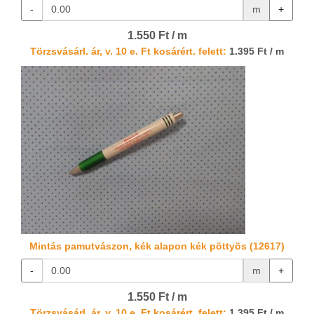
-
m
+
1.550 Ft / m
Törzsvásárl. ár, v. 10 e. Ft kosárért. felett:
1.395 Ft / m
Mintás pamutvászon, kék alapon kék pöttyös (12617)
-
m
+
1.550 Ft / m
Törzsvásárl. ár, v. 10 e. Ft kosárért. felett:
1.395 Ft / m