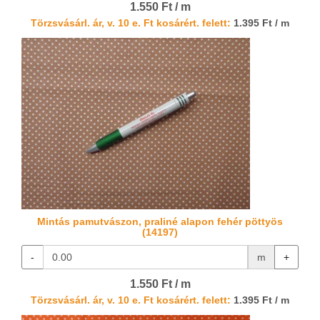
1.550 Ft / m
Törzsvásárl. ár, v. 10 e. Ft kosárért. felett:
1.395 Ft / m
Mintás pamutvászon, praliné alapon fehér pöttyös
(14197)
-
m
+
1.550 Ft / m
Törzsvásárl. ár, v. 10 e. Ft kosárért. felett:
1.395 Ft / m