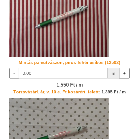
Mintás pamutvászon, piros-fehér csíkos (12502)
-
m
+
1.550 Ft / m
Törzsvásárl. ár, v. 10 e. Ft kosárért. felett:
1.395 Ft / m