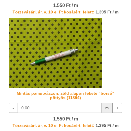
1.550 Ft / m
Törzsvásárl. ár, v. 10 e. Ft kosárért. felett:
1.395 Ft / m
Mintás pamutvászon, zöld alapon fekete "borsó"
pöttyös (11894)
-
m
+
1.550 Ft / m
Törzsvásárl. ár, v. 10 e. Ft kosárért. felett:
1.395 Ft / m