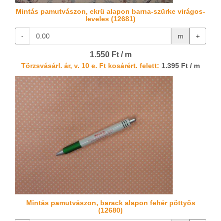
Mintás pamutvászon, ekrü alapon barna-szürke virágos-
leveles (12681)
-
m
+
1.550 Ft / m
Törzsvásárl. ár, v. 10 e. Ft kosárért. felett:
1.395 Ft / m
Mintás pamutvászon, barack alapon fehér pöttyös
(12680)