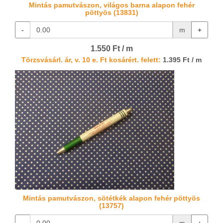
Mintás pamutvászon, világos barna alapon fehér
pöttyös (13831)
-
m
+
1.550 Ft / m
Törzsvásárl. ár, v. 10 e. Ft kosárért. felett:
1.395 Ft / m
Mintás pamutvászon, sötétkék alapon fehér pöttyös
(13757)