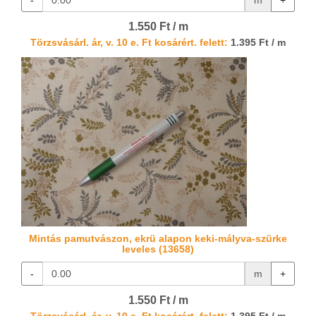
-
m
+
1.550 Ft / m
Törzsvásárl. ár, v. 10 e. Ft kosárért. felett:
1.395 Ft / m
Mintás pamutvászon, ekrü alapon keki-mályva-szürke
leveles (13658)
-
m
+
1.550 Ft / m