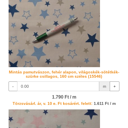
Mintás pamutvászon, fehér alapon, világoskék-sötétkék-
szürke csillagos, 160 cm széles (15546)
-
m
+
1.790 Ft / m
Törzsvásárl. ár, v. 10 e. Ft kosárért. felett:
1.611 Ft / m