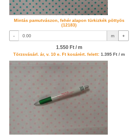
Mintás pamutvászon, fehér alapon türkizkék pöttyös
(12183)
-
m
+
1.550 Ft / m
Törzsvásárl. ár, v. 10 e. Ft kosárért. felett:
1.395 Ft / m