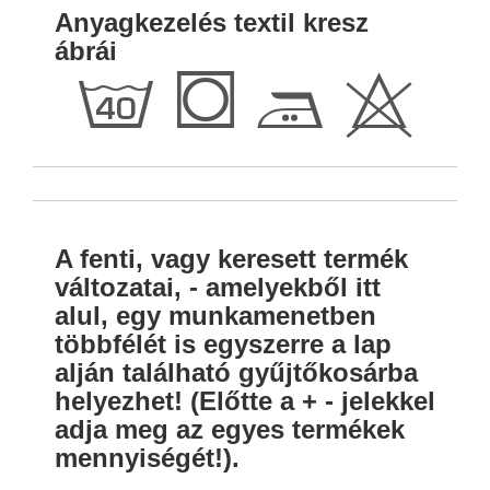
Anyagkezelés textil kresz
ábrái
h
Q
E
H
A fenti, vagy keresett termék
változatai, - amelyekből itt
alul, egy munkamenetben
többfélét is egyszerre a lap
alján található gyűjtőkosárba
helyezhet! (Előtte a + - jelekkel
adja meg az egyes termékek
mennyiségét!).