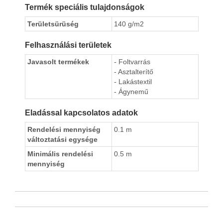
Termék speciális tulajdonságok
Területsürüség
140 g/m2
Felhasználási területek
Javasolt termékek
- Foltvarrás
- Asztalterítő
- Lakástextil
- Ágynemű
Eladással kapcsolatos adatok
Rendelési mennyiség
0.1 m
változtatási egysége
Minimális rendelési
0.5 m
mennyiség