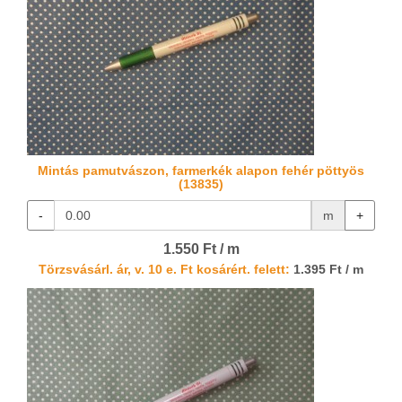
Mintás pamutvászon, farmerkék alapon fehér pöttyös
(13835)
-
m
+
1.550 Ft / m
Törzsvásárl. ár, v. 10 e. Ft kosárért. felett:
1.395 Ft / m