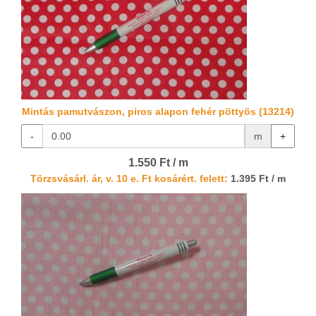
Mintás pamutvászon, piros alapon fehér pöttyös (13214)
-
m
+
1.550 Ft / m
Törzsvásárl. ár, v. 10 e. Ft kosárért. felett:
1.395 Ft / m