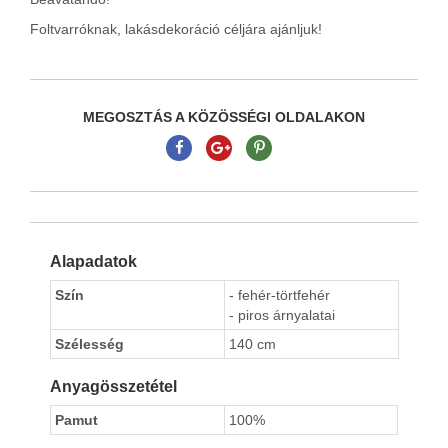
Foltvarróknak, lakásdekoráció céljára ajánljuk!
MEGOSZTÁS A KÖZÖSSÉGI OLDALAKON
Alapadatok
Szín
- fehér-törtfehér
- piros árnyalatai
Szélesség
140 cm
Anyagösszetétel
Pamut
100%