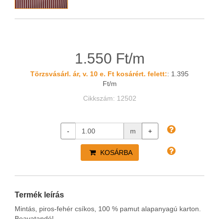
1.550 Ft/m
Törzsvásárl. ár, v. 10 e. Ft kosárért. felett:
: 1.395
Ft/m
Cikkszám: 12502
-
m
+
KOSÁRBA
Termék leírás
Mintás, piros-fehér csíkos, 100 % pamut alapanyagú karton.
Beavatandó!