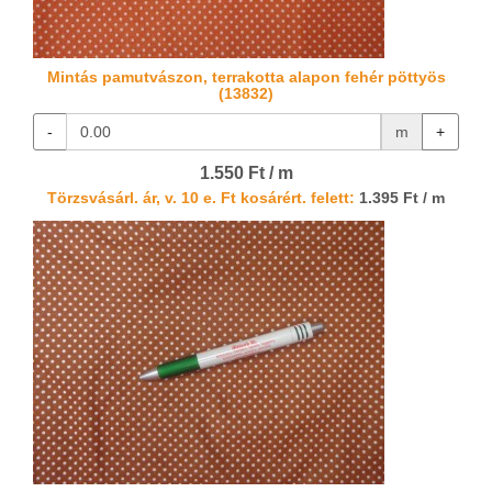
Mintás pamutvászon, terrakotta alapon fehér pöttyös
(13832)
-
m
+
1.550 Ft / m
Törzsvásárl. ár, v. 10 e. Ft kosárért. felett:
1.395 Ft / m