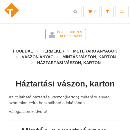
Toggle
Toggl
0
search
naviga
-
BEJELENTKEZÉS
REGISZTRÁCIÓ
FŐOLDAL
TERMÉKEK
MÉTERÁRU ANYAGOK
VÁSZON ANYAG
MINTÁS VÁSZON, KARTON
HÁZTARTÁSI VÁSZON, KARTON
Háztartási vászon, karton
Az itt látható háztartási vászon(karton) méteráru anyag
számtalan célra használható a lakásában.
Válogasson kedvére!