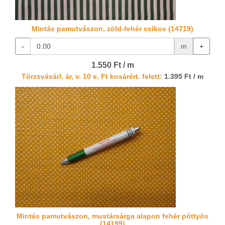
Mintás pamutvászon, zöld-fehér csíkos (14719)
-
m
+
1.550 Ft / m
Törzsvásárl. ár, v. 10 e. Ft kosárért. felett:
1.395 Ft / m
Mintás pamutvászon, mustársárga alapon fehér pöttyös
(14199)