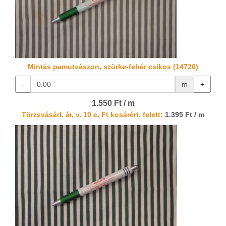
Mintás pamutvászon, szürke-fehér csíkos (14720)
-
m
+
1.550 Ft / m
Törzsvásárl. ár, v. 10 e. Ft kosárért. felett:
1.395 Ft / m