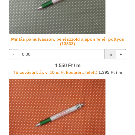
Mintás pamutvászon, penészzöld alapon fehér pöttyös
(13833)
-
m
+
1.550 Ft / m
Törzsvásárl. ár, v. 10 e. Ft kosárért. felett:
1.395 Ft / m