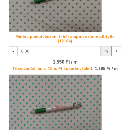
Mintás pamutvászon, fehér alapon szürke pöttyös
(12184)
-
m
+
1.550 Ft / m
Törzsvásárl. ár, v. 10 e. Ft kosárért. felett:
1.395 Ft / m