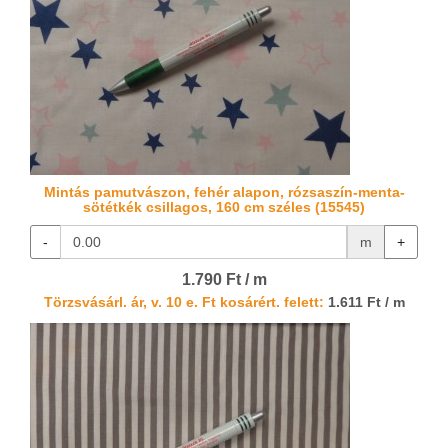
Mintás pamutvászon, fehér alapon, rózsaszín-menta-
sötétkék csillagos, 160 cm széles (15545)
-
m
+
1.790 Ft / m
Törzsvásárl. ár, v. 10 e. Ft kosárért. felett:
1.611 Ft / m