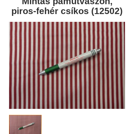
Mintás pamutvászon,
piros-fehér csíkos (12502)