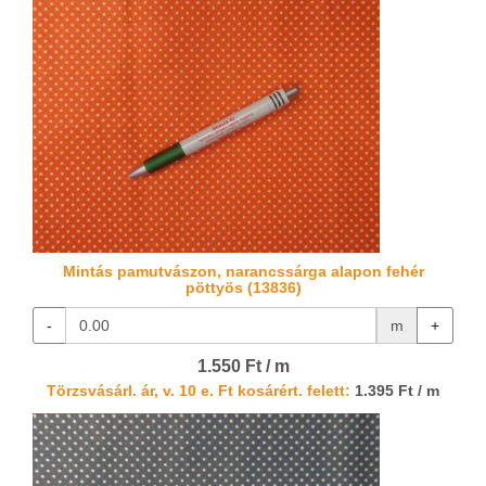
Mintás pamutvászon, narancssárga alapon fehér
pöttyös (13836)
-
m
+
1.550 Ft / m
Törzsvásárl. ár, v. 10 e. Ft kosárért. felett:
1.395 Ft / m