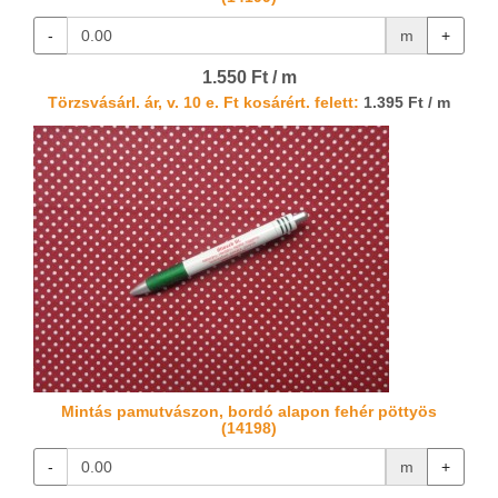
-
m
+
1.550 Ft / m
Törzsvásárl. ár, v. 10 e. Ft kosárért. felett:
1.395 Ft / m
Mintás pamutvászon, bordó alapon fehér pöttyös
(14198)
-
m
+