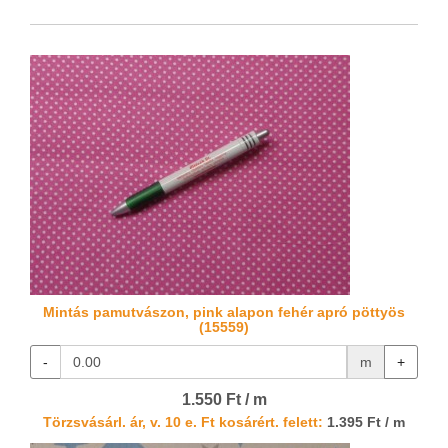
Mintás pamutvászon, pink alapon fehér apró pöttyös
(15559)
-
m
+
1.550 Ft / m
Törzsvásárl. ár, v. 10 e. Ft kosárért. felett:
1.395 Ft / m