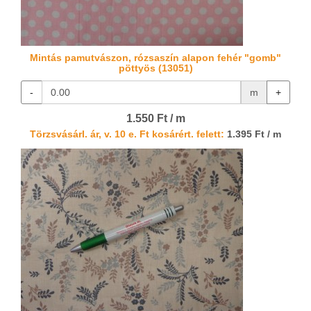
Mintás pamutvászon, rózsaszín alapon fehér "gomb"
pöttyös (13051)
-
m
+
1.550 Ft / m
Törzsvásárl. ár, v. 10 e. Ft kosárért. felett:
1.395 Ft / m