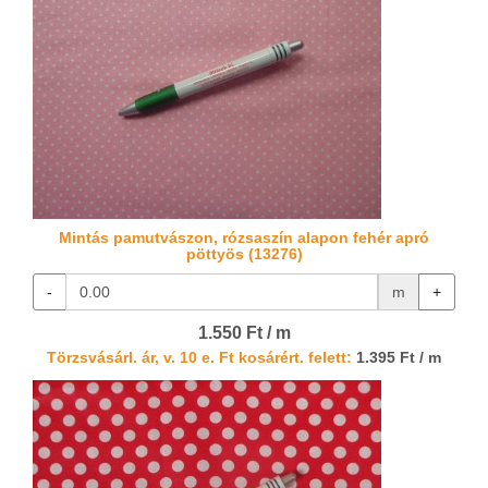
Mintás pamutvászon, rózsaszín alapon fehér apró
pöttyös (13276)
-
m
+
1.550 Ft / m
Törzsvásárl. ár, v. 10 e. Ft kosárért. felett:
1.395 Ft / m