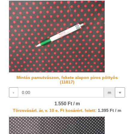
Mintás pamutvászon, fekete alapon piros pöttyös
(11817)
-
m
+
1.550 Ft / m
Törzsvásárl. ár, v. 10 e. Ft kosárért. felett:
1.395 Ft / m