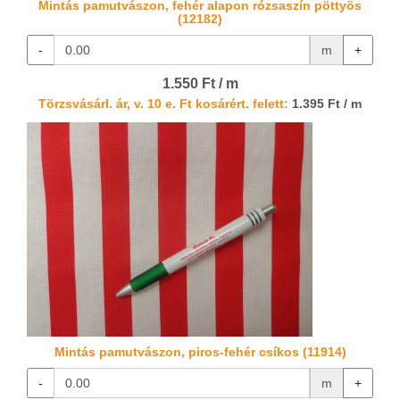
Mintás pamutvászon, fehér alapon rózsaszín pöttyös
(12182)
-
m
+
1.550 Ft / m
Törzsvásárl. ár, v. 10 e. Ft kosárért. felett:
1.395 Ft / m
Mintás pamutvászon, piros-fehér csíkos (11914)
-
m
+