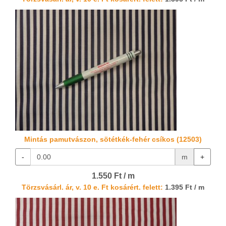
Mintás pamutvászon, sötétkék-fehér csíkos (12503)
-
m
+
1.550 Ft / m
Törzsvásárl. ár, v. 10 e. Ft kosárért. felett:
1.395 Ft / m