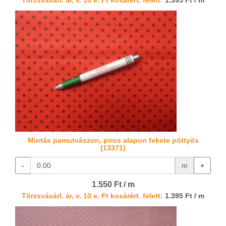
Törzsvásárl. ár, v. 10 e. Ft kosárért. felett:
1.395 Ft / m
Mintás pamutvászon, piros alapon fekete pöttyös
(13371)
-
m
+
1.550 Ft / m
Törzsvásárl. ár, v. 10 e. Ft kosárért. felett:
1.395 Ft / m