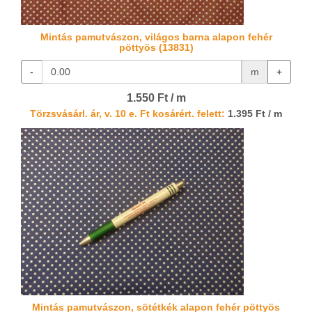
Mintás pamutvászon, világos barna alapon fehér
pöttyös (13831)
-
m
+
1.550 Ft / m
Törzsvásárl. ár, v. 10 e. Ft kosárért. felett:
1.395 Ft / m
Mintás pamutvászon, sötétkék alapon fehér pöttyös