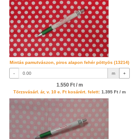
Mintás pamutvászon, piros alapon fehér pöttyös (13214)
-
m
+
1.550 Ft / m
Törzsvásárl. ár, v. 10 e. Ft kosárért. felett:
1.395 Ft / m