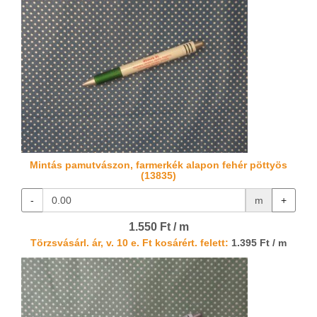
Mintás pamutvászon, farmerkék alapon fehér pöttyös
(13835)
-
m
+
1.550 Ft / m
Törzsvásárl. ár, v. 10 e. Ft kosárért. felett:
1.395 Ft / m