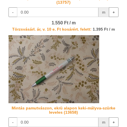
(13757)
-
m
+
1.550 Ft / m
Törzsvásárl. ár, v. 10 e. Ft kosárért. felett:
1.395 Ft / m
Mintás pamutvászon, ekrü alapon keki-mályva-szürke
leveles (13658)
-
m
+