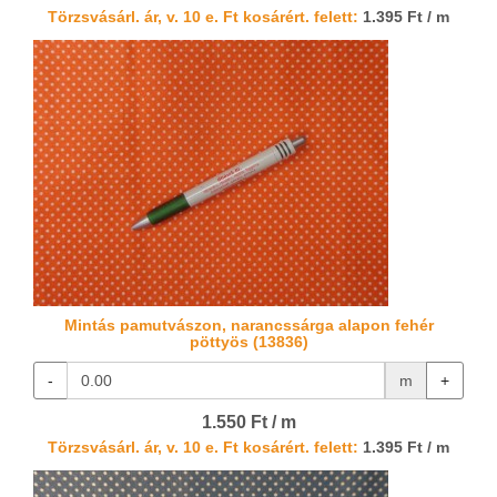
Törzsvásárl. ár, v. 10 e. Ft kosárért. felett:
1.395 Ft / m
Mintás pamutvászon, narancssárga alapon fehér
pöttyös (13836)
-
m
+
1.550 Ft / m
Törzsvásárl. ár, v. 10 e. Ft kosárért. felett:
1.395 Ft / m