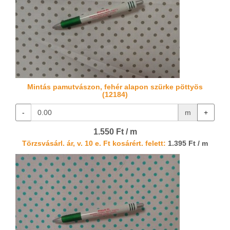
Mintás pamutvászon, fehér alapon szürke pöttyös
(12184)
-
m
+
1.550 Ft / m
Törzsvásárl. ár, v. 10 e. Ft kosárért. felett:
1.395 Ft / m