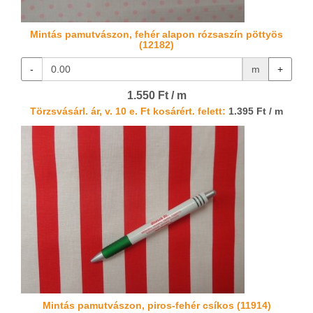
Mintás pamutvászon, fehér alapon rózsaszín pöttyös
(12182)
-
m
+
1.550 Ft / m
Törzsvásárl. ár, v. 10 e. Ft kosárért. felett:
1.395 Ft / m
Mintás pamutvászon, piros-fehér csíkos (11914)