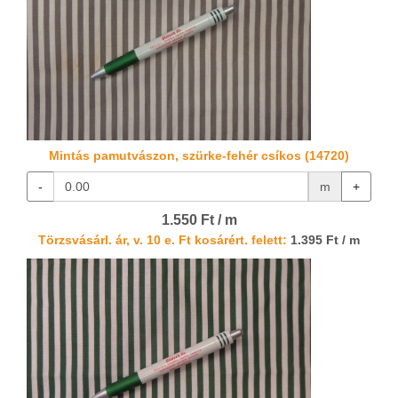
Mintás pamutvászon, szürke-fehér csíkos (14720)
-
m
+
1.550 Ft / m
Törzsvásárl. ár, v. 10 e. Ft kosárért. felett:
1.395 Ft / m