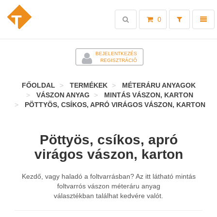
Toggle
Toggl
0
search
naviga
-
BEJELENTKEZÉS
REGISZTRÁCIÓ
FŐOLDAL
TERMÉKEK
MÉTERÁRU ANYAGOK
VÁSZON ANYAG
MINTÁS VÁSZON, KARTON
PÖTTYÖS, CSÍKOS, APRÓ VIRÁGOS VÁSZON, KARTON
Pöttyös, csíkos, apró
virágos vászon, karton
Kezdő, vagy haladó a foltvarrásban? Az itt látható mintás
foltvarrós vászon méteráru anyag
választékban találhat kedvére valót.