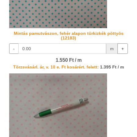
Mintás pamutvászon, fehér alapon türkizkék pöttyös
(12183)
-
m
+
1.550 Ft / m
Törzsvásárl. ár, v. 10 e. Ft kosárért. felett:
1.395 Ft / m