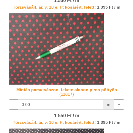
1.550 Ft / m
Törzsvásárl. ár, v. 10 e. Ft kosárért. felett:
1.395 Ft / m
Mintás pamutvászon, fekete alapon piros pöttyös
(11817)
-
m
+
1.550 Ft / m
Törzsvásárl. ár, v. 10 e. Ft kosárért. felett:
1.395 Ft / m