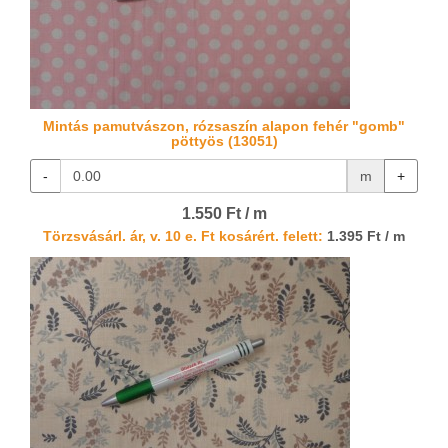
Mintás pamutvászon, rózsaszín alapon fehér "gomb"
pöttyös (13051)
-
m
+
1.550 Ft / m
Törzsvásárl. ár, v. 10 e. Ft kosárért. felett:
1.395 Ft / m