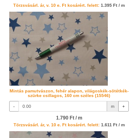
Törzsvásárl. ár, v. 10 e. Ft kosárért. felett:
1.395 Ft / m
Mintás pamutvászon, fehér alapon, világoskék-sötétkék-
szürke csillagos, 160 cm széles (15546)
-
m
+
1.790 Ft / m
Törzsvásárl. ár, v. 10 e. Ft kosárért. felett:
1.611 Ft / m