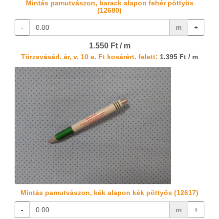
Mintás pamutvászon, barack alapon fehér pöttyös
(12680)
-
m
+
1.550 Ft / m
Törzsvásárl. ár, v. 10 e. Ft kosárért. felett:
1.395 Ft / m
Mintás pamutvászon, kék alapon kék pöttyös (12617)
-
m
+