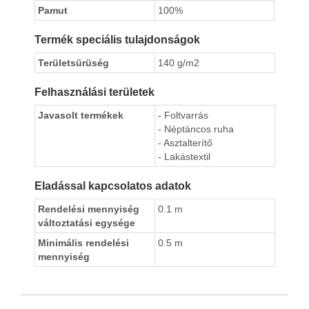
Pamut
100%
Termék speciális tulajdonságok
Területsürüség
140 g/m2
Felhasználási területek
Javasolt termékek
- Foltvarrás
- Néptáncos ruha
- Asztalterítő
- Lakástextil
Eladással kapcsolatos adatok
Rendelési mennyiség
0.1 m
változtatási egysége
Minimális rendelési
0.5 m
mennyiség