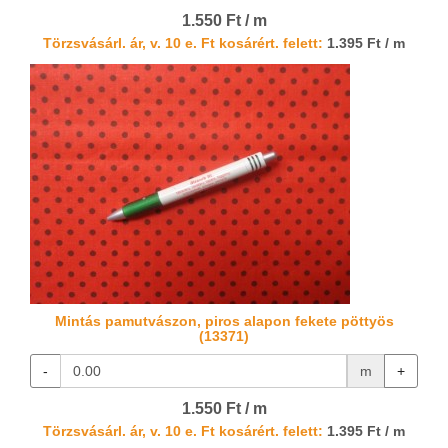
1.550 Ft / m
Törzsvásárl. ár, v. 10 e. Ft kosárért. felett:
1.395 Ft / m
Mintás pamutvászon, piros alapon fekete pöttyös
(13371)
-
m
+
1.550 Ft / m
Törzsvásárl. ár, v. 10 e. Ft kosárért. felett:
1.395 Ft / m