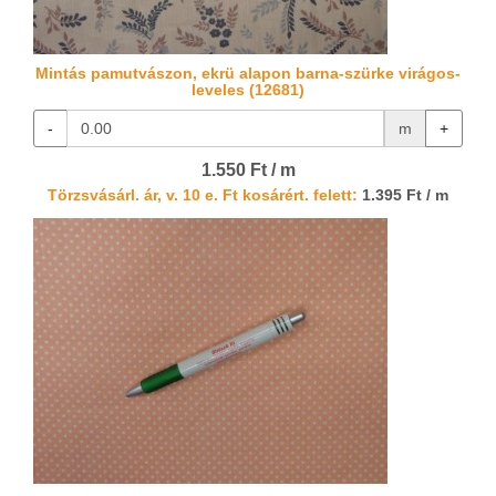
Mintás pamutvászon, ekrü alapon barna-szürke virágos-
leveles (12681)
-
m
+
1.550 Ft / m
Törzsvásárl. ár, v. 10 e. Ft kosárért. felett:
1.395 Ft / m