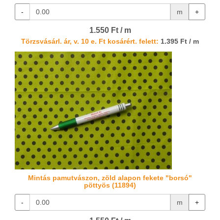
-
m
+
1.550 Ft / m
Törzsvásárl. ár, v. 10 e. Ft kosárért. felett:
1.395 Ft / m
Mintás pamutvászon, zöld alapon fekete "borsó"
pöttyös (11894)
-
m
+