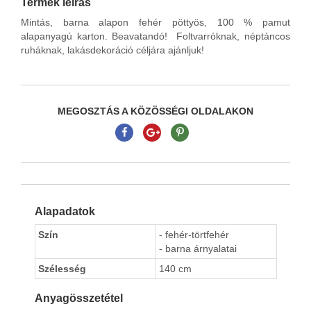
Termék leírás
Mintás, barna alapon fehér pöttyös, 100 % pamut
alapanyagú karton. Beavatandó! Foltvarróknak, néptáncos
ruháknak, lakásdekoráció céljára ajánljuk!
MEGOSZTÁS A KÖZÖSSÉGI OLDALAKON
Alapadatok
Szín
- fehér-törtfehér
- barna árnyalatai
Szélesség
140 cm
Anyagösszetétel