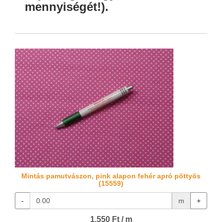
mennyiségét!).
Mintás pamutvászon, pink alapon fehér apró pöttyös
(15559)
-
m
+
1.550 Ft / m