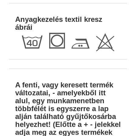
Anyagkezelés textil kresz
ábrái
h
Q
E
H
A fenti, vagy keresett termék
változatai, - amelyekből itt
alul, egy munkamenetben
többfélét is egyszerre a lap
alján található gyűjtőkosárba
helyezhet! (Előtte a + - jelekkel
adja meg az egyes termékek