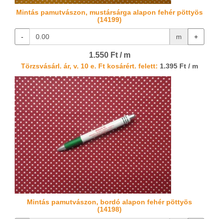
Mintás pamutvászon, mustársárga alapon fehér pöttyös
(14199)
-
m
+
1.550 Ft / m
Törzsvásárl. ár, v. 10 e. Ft kosárért. felett:
1.395 Ft / m
Mintás pamutvászon, bordó alapon fehér pöttyös
(14198)