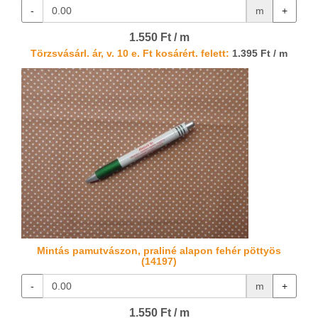
-
m
+
1.550 Ft / m
Törzsvásárl. ár, v. 10 e. Ft kosárért. felett:
1.395 Ft / m
Mintás pamutvászon, praliné alapon fehér pöttyös
(14197)
-
m
+
1.550 Ft / m