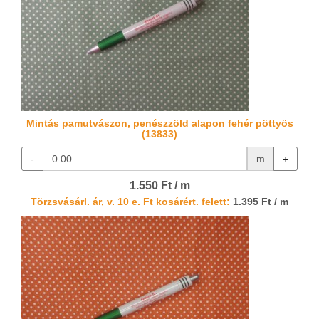
Mintás pamutvászon, penészzöld alapon fehér pöttyös
(13833)
-
m
+
1.550 Ft / m
Törzsvásárl. ár, v. 10 e. Ft kosárért. felett:
1.395 Ft / m