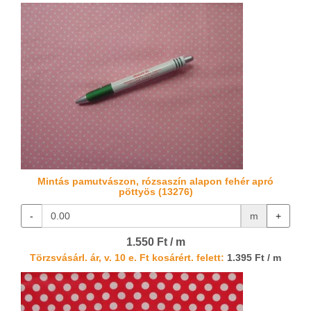
Mintás pamutvászon, rózsaszín alapon fehér apró
pöttyös (13276)
-
m
+
1.550 Ft / m
Törzsvásárl. ár, v. 10 e. Ft kosárért. felett:
1.395 Ft / m