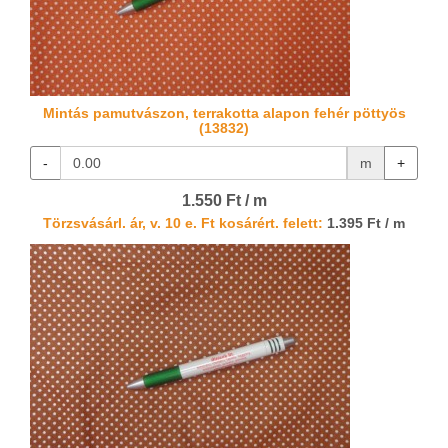
Mintás pamutvászon, terrakotta alapon fehér pöttyös
(13832)
-
m
+
1.550 Ft / m
Törzsvásárl. ár, v. 10 e. Ft kosárért. felett:
1.395 Ft / m