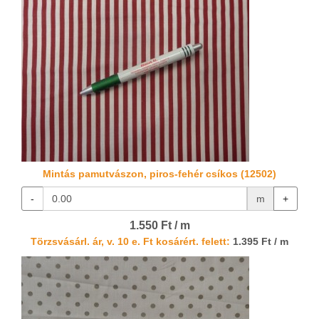
Mintás pamutvászon, piros-fehér csíkos (12502)
-
m
+
1.550 Ft / m
Törzsvásárl. ár, v. 10 e. Ft kosárért. felett:
1.395 Ft / m