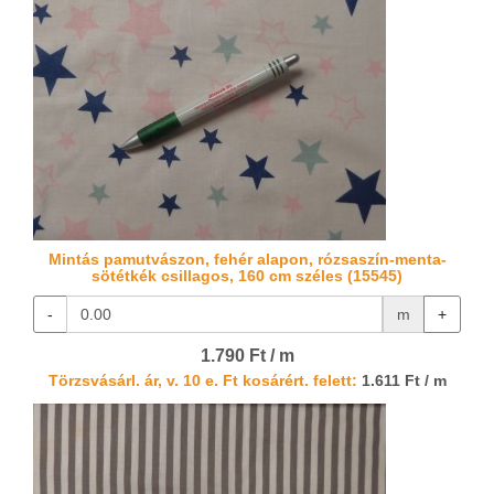
Mintás pamutvászon, fehér alapon, rózsaszín-menta-
sötétkék csillagos, 160 cm széles (15545)
-
m
+
1.790 Ft / m
Törzsvásárl. ár, v. 10 e. Ft kosárért. felett:
1.611 Ft / m