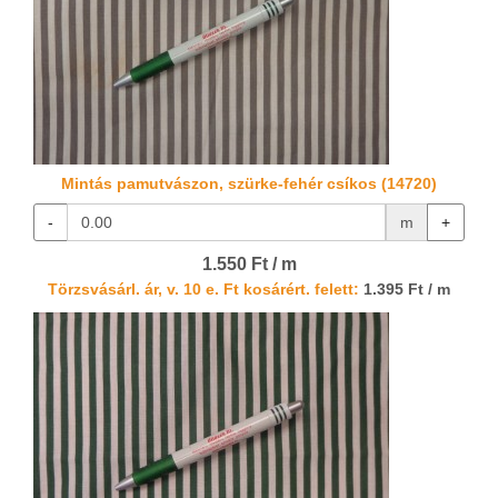
Mintás pamutvászon, szürke-fehér csíkos (14720)
-
m
+
1.550 Ft / m
Törzsvásárl. ár, v. 10 e. Ft kosárért. felett:
1.395 Ft / m