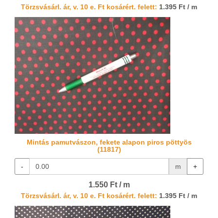
Törzsvásárl. ár, v. 10 e. Ft kosárért. felett:
1.395 Ft / m
Mintás pamutvászon, fekete alapon piros pöttyös
(11817)
-
m
+
1.550 Ft / m
Törzsvásárl. ár, v. 10 e. Ft kosárért. felett:
1.395 Ft / m