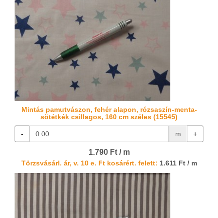
Mintás pamutvászon, fehér alapon, rózsaszín-menta-
sötétkék csillagos, 160 cm széles (15545)
-
m
+
1.790 Ft / m
Törzsvásárl. ár, v. 10 e. Ft kosárért. felett:
1.611 Ft / m