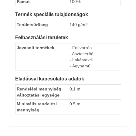
Pamut
100%
Termék speciális tulajdonságok
Területsürüség
140 g/m2
Felhasználási területek
Javasolt termékek
- Foltvarrás
- Asztalterítő
- Lakástextil
- Ágynemű
Eladással kapcsolatos adatok
Rendelési mennyiség
0.1 m
változtatási egysége
Minimális rendelési
0.5 m
mennyiség