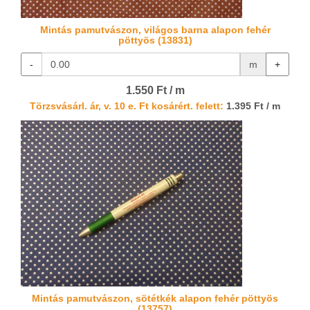
Mintás pamutvászon, világos barna alapon fehér
pöttyös (13831)
-
m
+
1.550 Ft / m
Törzsvásárl. ár, v. 10 e. Ft kosárért. felett:
1.395 Ft / m
Mintás pamutvászon, sötétkék alapon fehér pöttyös
(13757)