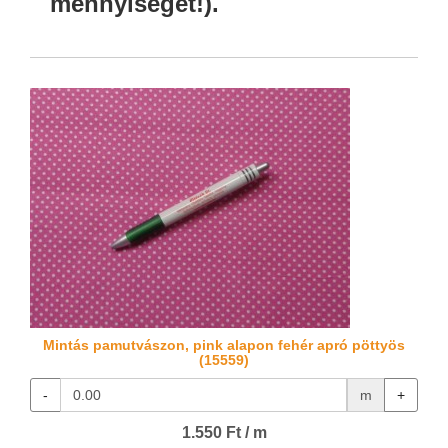
mennyiségét!).
Mintás pamutvászon, pink alapon fehér apró pöttyös
(15559)
-
m
+
1.550 Ft / m