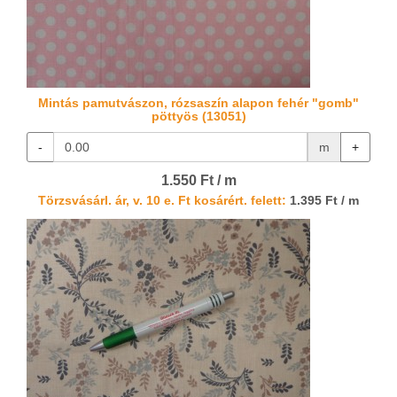
Mintás pamutvászon, rózsaszín alapon fehér "gomb"
pöttyös (13051)
-
m
+
1.550 Ft / m
Törzsvásárl. ár, v. 10 e. Ft kosárért. felett:
1.395 Ft / m