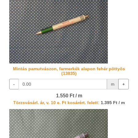
Mintás pamutvászon, farmerkék alapon fehér pöttyös
(13835)
-
m
+
1.550 Ft / m
Törzsvásárl. ár, v. 10 e. Ft kosárért. felett:
1.395 Ft / m