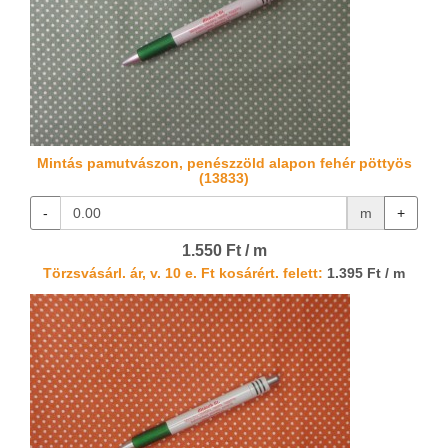
Mintás pamutvászon, penészzöld alapon fehér pöttyös
(13833)
-
m
+
1.550 Ft / m
Törzsvásárl. ár, v. 10 e. Ft kosárért. felett:
1.395 Ft / m