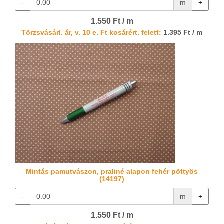
-
m
+
1.550 Ft / m
Törzsvásárl. ár, v. 10 e. Ft kosárért. felett:
1.395 Ft / m
Mintás pamutvászon, praliné alapon fehér pöttyös
(14197)
-
m
+
1.550 Ft / m