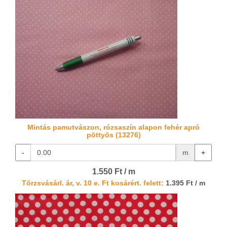
Mintás pamutvászon, rózsaszín alapon fehér apró
pöttyös (13276)
-
m
+
1.550 Ft / m
Törzsvásárl. ár, v. 10 e. Ft kosárért. felett:
1.395 Ft / m