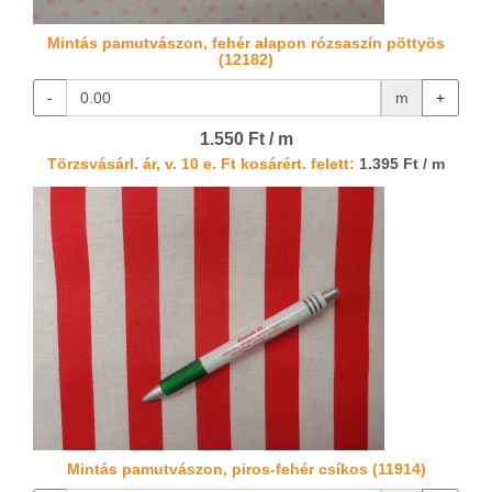
Mintás pamutvászon, fehér alapon rózsaszín pöttyös
(12182)
-
m
+
1.550 Ft / m
Törzsvásárl. ár, v. 10 e. Ft kosárért. felett:
1.395 Ft / m
Mintás pamutvászon, piros-fehér csíkos (11914)