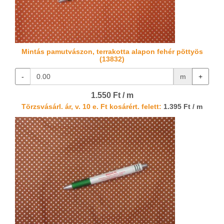
Mintás pamutvászon, terrakotta alapon fehér pöttyös
(13832)
-
m
+
1.550 Ft / m
Törzsvásárl. ár, v. 10 e. Ft kosárért. felett:
1.395 Ft / m