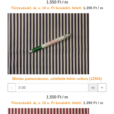
1.550 Ft / m
Törzsvásárl. ár, v. 10 e. Ft kosárért. felett:
1.395 Ft / m
Mintás pamutvászon, sötétkék-fehér csíkos (12503)
-
m
+
1.550 Ft / m
Törzsvásárl. ár, v. 10 e. Ft kosárért. felett:
1.395 Ft / m