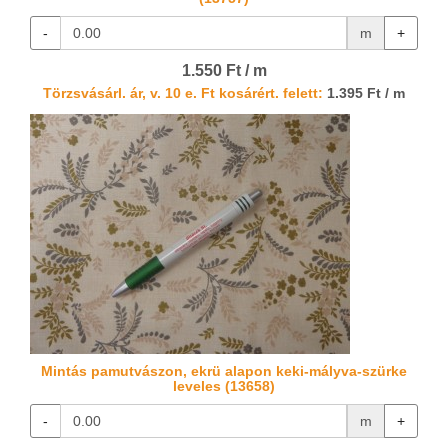
-
m
+
1.550 Ft / m
Törzsvásárl. ár, v. 10 e. Ft kosárért. felett:
1.395 Ft / m
Mintás pamutvászon, ekrü alapon keki-mályva-szürke
leveles (13658)
-
m
+