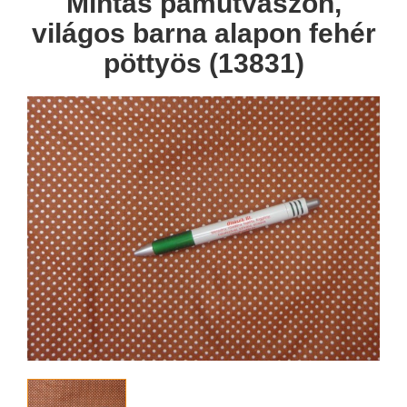
Mintás pamutvászon,
világos barna alapon fehér
pöttyös (13831)