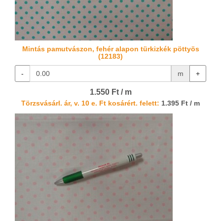
Mintás pamutvászon, fehér alapon türkizkék pöttyös
(12183)
-
m
+
1.550 Ft / m
Törzsvásárl. ár, v. 10 e. Ft kosárért. felett:
1.395 Ft / m