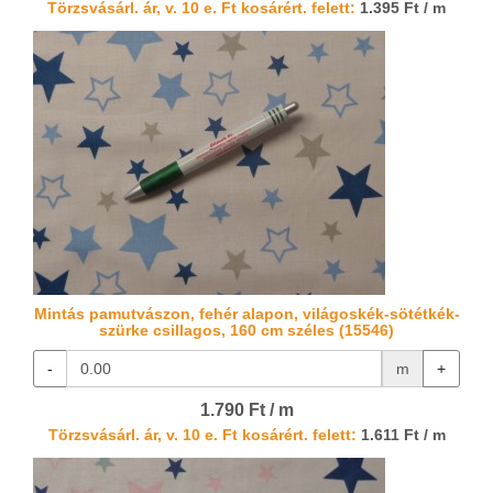
Törzsvásárl. ár, v. 10 e. Ft kosárért. felett:
1.395 Ft / m
Mintás pamutvászon, fehér alapon, világoskék-sötétkék-
szürke csillagos, 160 cm széles (15546)
-
m
+
1.790 Ft / m
Törzsvásárl. ár, v. 10 e. Ft kosárért. felett:
1.611 Ft / m