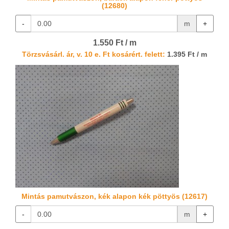
(12680)
-
m
+
1.550 Ft / m
Törzsvásárl. ár, v. 10 e. Ft kosárért. felett:
1.395 Ft / m
Mintás pamutvászon, kék alapon kék pöttyös (12617)
-
m
+