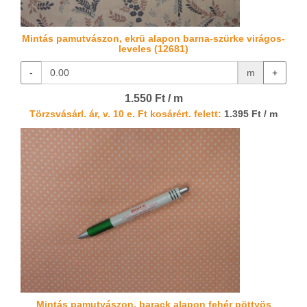
Mintás pamutvászon, ekrü alapon barna-szürke virágos-
leveles (12681)
-
m
+
1.550 Ft / m
Törzsvásárl. ár, v. 10 e. Ft kosárért. felett:
1.395 Ft / m
Mintás pamutvászon, barack alapon fehér pöttyös