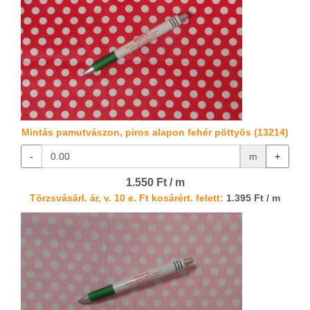
Mintás pamutvászon, piros alapon fehér pöttyös (13214)
-
m
+
1.550 Ft / m
Törzsvásárl. ár, v. 10 e. Ft kosárért. felett:
1.395 Ft / m