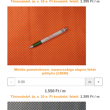
Törzsvásárl. ár, v. 10 e. Ft kosárért. felett:
1.395 Ft / m
Mintás pamutvászon, narancssárga alapon fehér
pöttyös (13836)
-
m
+
1.550 Ft / m
Törzsvásárl. ár, v. 10 e. Ft kosárért. felett:
1.395 Ft / m