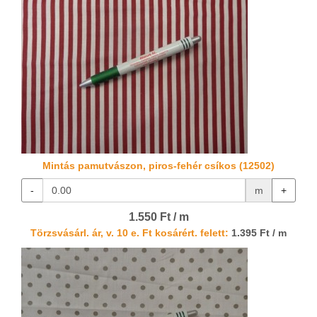
Mintás pamutvászon, piros-fehér csíkos (12502)
-
m
+
1.550 Ft / m
Törzsvásárl. ár, v. 10 e. Ft kosárért. felett:
1.395 Ft / m