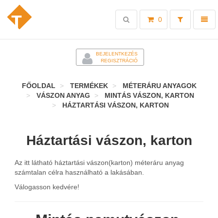
Toggle
Toggl
0
search
naviga
-
BEJELENTKEZÉS
REGISZTRÁCIÓ
FŐOLDAL
TERMÉKEK
MÉTERÁRU ANYAGOK
VÁSZON ANYAG
MINTÁS VÁSZON, KARTON
HÁZTARTÁSI VÁSZON, KARTON
Háztartási vászon, karton
Az itt látható háztartási vászon(karton) méteráru anyag
számtalan célra használható a lakásában.
Válogasson kedvére!