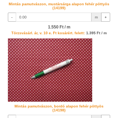
Mintás pamutvászon, mustársárga alapon fehér pöttyös
(14199)
-
m
+
1.550 Ft / m
Törzsvásárl. ár, v. 10 e. Ft kosárért. felett:
1.395 Ft / m
Mintás pamutvászon, bordó alapon fehér pöttyös
(14198)