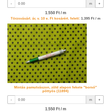
-
m
+
1.550 Ft / m
Törzsvásárl. ár, v. 10 e. Ft kosárért. felett:
1.395 Ft / m
Mintás pamutvászon, zöld alapon fekete "borsó"
pöttyös (11894)
-
m
+
1.550 Ft / m