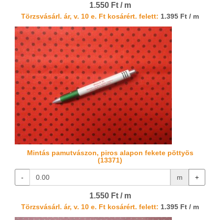
1.550 Ft / m
Törzsvásárl. ár, v. 10 e. Ft kosárért. felett:
1.395 Ft / m
Mintás pamutvászon, piros alapon fekete pöttyös
(13371)
-
m
+
1.550 Ft / m
Törzsvásárl. ár, v. 10 e. Ft kosárért. felett:
1.395 Ft / m