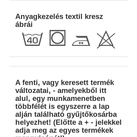
Anyagkezelés textil kresz
ábrái
h
Q
E
H
A fenti, vagy keresett termék
változatai, - amelyekből itt
alul, egy munkamenetben
többfélét is egyszerre a lap
alján található gyűjtőkosárba
helyezhet! (Előtte a + - jelekkel
adja meg az egyes termékek