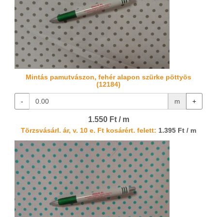
Mintás pamutvászon, fehér alapon szürke pöttyös
(12184)
-
m
+
1.550 Ft / m
Törzsvásárl. ár, v. 10 e. Ft kosárért. felett:
1.395 Ft / m